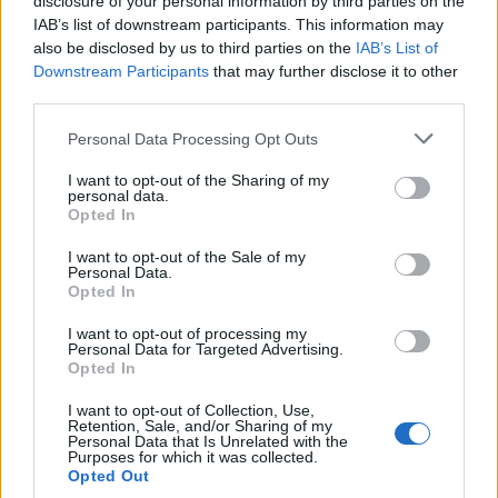
disclosure of your personal information by third parties on the
IAB’s list of downstream participants. This information may
also be disclosed by us to third parties on the
IAB’s List of
Ученики начинают ждать весенних каникул.
Downstream Participants
that may further disclose it to other
ДАТЫ, которые стоит запланировать для
third parties.
отдыха
Personal Data Processing Opt Outs
I want to opt-out of the Sharing of my
personal data.
Opted In
I want to opt-out of the Sale of my
Personal Data.
Opted In
Известно расписание
Переломы костей у детей:
I want to opt-out of processing my
государственных
как понять, что кость
Personal Data for Targeted Advertising.
экзаменов на учебный
сломана, и как оказать
Opted In
2024/2025 год
первую помощь
I want to opt-out of Collection, Use,
Retention, Sale, and/or Sharing of my
Personal Data that Is Unrelated with the
Purposes for which it was collected.
Больше статей
Opted Out