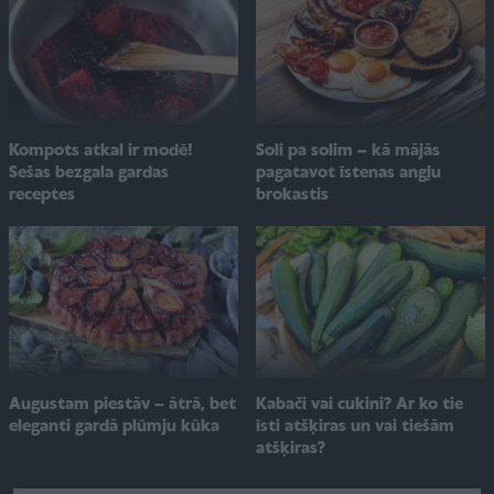
Soli pa solim – kā mājās
Kompots atkal ir modē!
pagatavot īstenas angļu
Sešas bezgala gardas
brokastis
receptes
Augustam piestāv – ātrā, bet
Kabači vai cukini? Ar ko tie
eleganti gardā plūmju kūka
īsti atšķiras un vai tiešām
atšķiras?