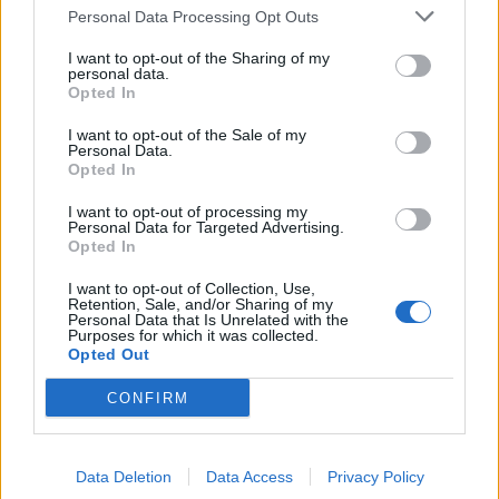
Personal Data Processing Opt Outs
I want to opt-out of the Sharing of my
personal data.
Opted In
I want to opt-out of the Sale of my
Personal Data.
Opted In
I want to opt-out of processing my
Personal Data for Targeted Advertising.
Opted In
I want to opt-out of Collection, Use,
Retention, Sale, and/or Sharing of my
Personal Data that Is Unrelated with the
Variācijas
Purposes for which it was collected.
Opted Out
Dažkārt šiem salātiem pievienoju uz pusēm
pārgrieztas vīnogas bez kauliņiem, citreiz pārkaisu
CONFIRM
rīvētu cieto sieru, vēl kādā reizē pievienoju gabaliņos
sagrieztu avokado vai četrās daļās sagrieztus mazos
Data Deletion
Data Access
Privacy Policy
tomātiņus.