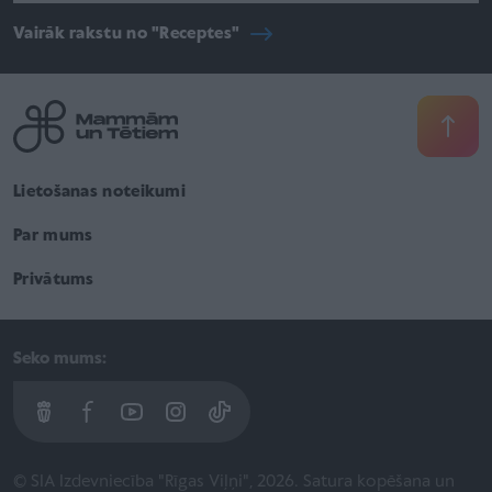
Vairāk rakstu no "Receptes"
Lietošanas noteikumi
Par mums
Privātums
Seko mums:
© SIA Izdevniecība "Rīgas Viļņi", 2026. Satura kopēšana un