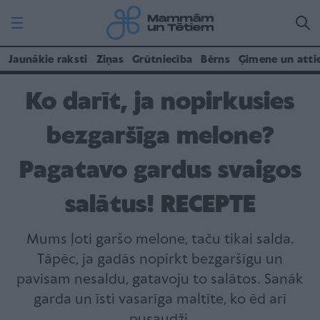
Jaunākie raksti
Ziņas
Grūtniecība
Bērns
Ģimene un atti
Ko darīt, ja nopirkusies
bezgaršīga melone?
Pagatavo gardus svaigos
salātus! RECEPTE
Mums ļoti garšo melone, taču tikai salda.
Tāpēc, ja gadās nopirkt bezgaršīgu un
pavisam nesaldu, gatavoju to salātos. Sanāk
garda un īsti vasarīga maltīte, ko ēd arī
pusaudži.