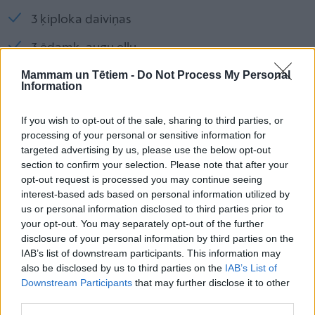
3 ķiploka daiviņas
3 ēdamk. augu eļļu
Mammam un Tētiem -
Do Not Process My Personal
2 ēdamk. sojas mērci (mums patīk maigā)
Information
Gatavošana
If you wish to opt-out of the sale, sharing to third parties, or
processing of your personal or sensitive information for
Traukā sajauc zaļās lapas, garneles un gabaliņos
targeted advertising by us, please use the below opt-out
sagrieztu meloni.
section to confirm your selection. Please note that after your
opt-out request is processed you may continue seeing
Mērcītei paredzētās sastāvdaļas liek blenderī un
interest-based ads based on personal information utilized by
sajauc.
us or personal information disclosed to third parties prior to
your opt-out. You may separately opt-out of the further
Pārlej salātiem, rūpīgi sajauc un ļauj garšām
disclosure of your personal information by third parties on the
sasūkties aptuveni 10 minūtes.
IAB’s list of downstream participants. This information may
also be disclosed by us to third parties on the
IAB’s List of
Downstream Participants
that may further disclose it to other
third parties.