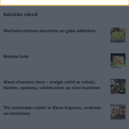
Saistītie raksti
Marinēta melone desertam un gaļas ēdieniem
Meloņu bole
Mana vitamīnu deva – svaigie salāti ar rukolu,
bietēm, apelsīnu, valriekstiem un siera bumbām
Trīs sastāvdaļu salāti: ar Ķīnas kāpostu, avokado
un tomātiem