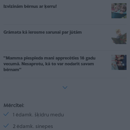
Izvizinām bērnus ar ķerru!
Grāmata kā ierosme sarunai par jūtām
''Mamma piespieda mani apprecēties 16 gadu
vecumā. Nesaprotu, kā to var nodarīt savam
bērnam''
Mērcītei:
1 ēdamk. šķidru medu
2 ēdamk. sinepes