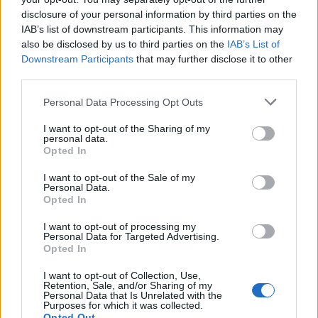
"Es taču teicu, ka ar viņu tev laimes nebūs..." jeb
disclosure of your personal information by third parties on the
mammas, kas visu zina labāk
IAB’s list of downstream participants. This information may
also be disclosed by us to third parties on the
IAB’s List of
Downstream Participants
that may further disclose it to other
third parties.
Personal Data Processing Opt Outs
Kartupeļu pankūkas
I want to opt-out of the Sharing of my
Grūbu biezputra ar žāvētu gaļu
personal data.
Opted In
Ekonomiskais kāpostu sautējums
I want to opt-out of the Sale of my
Cepti makaroni ar sieru
Personal Data.
Opted In
Ātrā vistas zupa ar nūdelēm
Cepeškrāsnī uzbriedināti griķi ar sviestu
I want to opt-out of processing my
Personal Data for Targeted Advertising.
Opted In
Sātīgā un ārtrā Minestrones zupa
Cepti kartupeļi ar kausēto sieru
I want to opt-out of Collection, Use,
Retention, Sale, and/or Sharing of my
Šķelto zirņu biezenis ar speķa mērci
Personal Data that Is Unrelated with the
Purposes for which it was collected.
Opted Out