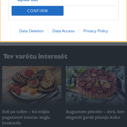
Kartupeļu un puravu zupa ar cīsiņiem
CONFIRM
Vakariņas
Receptes
Ģimenes finanses
Data Deletion
Data Access
Privacy Policy
Tev varētu interesēt
Soli pa solim – kā mājās
Augustam piestāv – ātrā, bet
pagatavot īstenas angļu
eleganti gardā plūmju kūka
brokastis