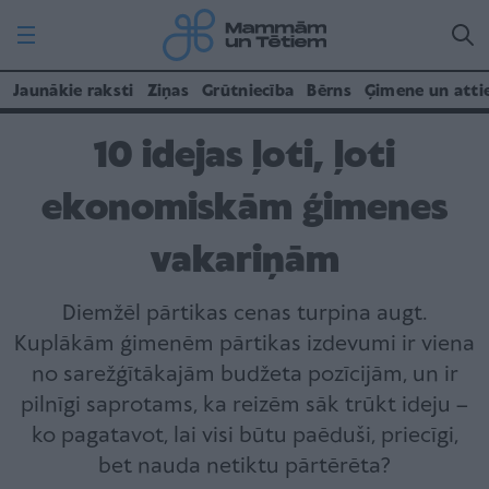
Jaunākie raksti
Ziņas
Grūtniecība
Bērns
Ģimene un atti
10 idejas ļoti, ļoti
ekonomiskām ģimenes
vakariņām
Diemžēl pārtikas cenas turpina augt.
Kuplākām ģimenēm pārtikas izdevumi ir viena
no sarežģītākajām budžeta pozīcijām, un ir
pilnīgi saprotams, ka reizēm sāk trūkt ideju –
ko pagatavot, lai visi būtu paēduši, priecīgi,
bet nauda netiktu pārtērēta?