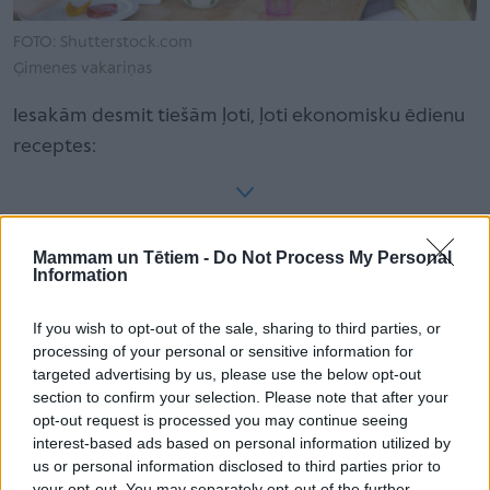
FOTO: Shutterstock.com
Ģimenes vakariņas
Iesakām desmit tiešām ļoti, ļoti ekonomisku ēdienu
receptes:
Lasītākais
Mammam un Tētiem -
Do Not Process My Personal
Information
Bērns lūdz māsiņu vai brālīti. Kā paskaidrot, ka
ģimene pieaugumu neplāno?
If you wish to opt-out of the sale, sharing to third parties, or
processing of your personal or sensitive information for
targeted advertising by us, please use the below opt-out
''Mamma piespieda mani apprecēties 16 gadu
section to confirm your selection. Please note that after your
vecumā. Nesaprotu, kā to var nodarīt savam
opt-out request is processed you may continue seeing
bērnam''
interest-based ads based on personal information utilized by
us or personal information disclosed to third parties prior to
your opt-out. You may separately opt-out of the further