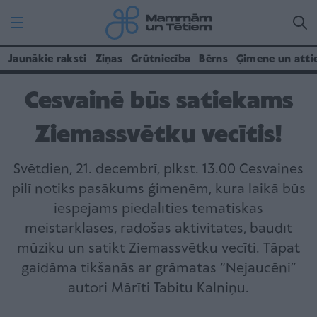
Jaunākie raksti
Ziņas
Grūtniecība
Bērns
Ģimene un atti
Cesvainē būs satiekams
Ziemassvētku vecītis!
Svētdien, 21. decembrī, plkst. 13.00 Cesvaines
pilī notiks pasākums ģimenēm, kura laikā būs
iespējams piedalīties tematiskās
meistarklasēs, radošās aktivitātēs, baudīt
mūziku un satikt Ziemassvētku vecīti. Tāpat
gaidāma tikšanās ar grāmatas “Nejaucēni”
autori Mārīti Tabitu Kalniņu.