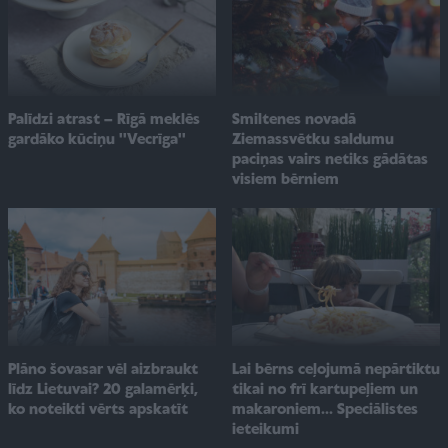
Smiltenes novadā
Palīdzi atrast – Rīgā meklēs
Ziemassvētku saldumu
gardāko kūciņu ''Vecrīga''
paciņas vairs netiks gādātas
visiem bērniem
Plāno šovasar vēl aizbraukt
Lai bērns ceļojumā nepārtiktu
līdz Lietuvai? 20 galamērķi,
tikai no frī kartupeļiem un
ko noteikti vērts apskatīt
makaroniem... Speciālistes
ieteikumi