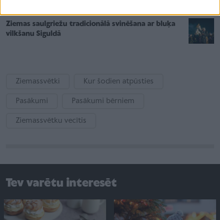
Ziemas saulgriežu tradicionālā svinēšana ar bluķa
vilkšanu Siguldā
Ziemassvētki
Kur šodien atpūsties
Pasākumi
Pasākumi bērniem
Ziemassvētku vecītis
Tev varētu interesēt