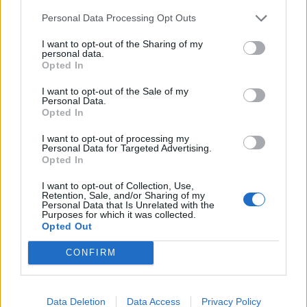
savu grāmatu “Nejaucēni”. Prezentāciju papildinās
Personal Data Processing Opt Outs
neliela radoša meistarklase.
I want to opt-out of the Sharing of my
personal data.
Ikviens apmeklētājs varēs baudīt nesteidzīgu kopā
Opted In
būšanu ģimenes, draugu lokā vai vienatnē. Būs
I want to opt-out of the Sale of my
iespējams apskatīt pili, rotātu svētku tematikā,
Personal Data.
Opted In
baudīt Ziemassvētku mūziku, kas tiks izpildīta arī
marimbas ritmos. Tāpat varēs sasildīties ar gardu
I want to opt-out of processing my
Personal Data for Targeted Advertising.
kakao un pacienāties ar piparkūkām. Būs arī
Opted In
iespējams nofotografēties pilī ierīkotā foto stūrītī.
I want to opt-out of Collection, Use,
Ieejas maksa pasākumā – pils ieejas maksas cena.
Retention, Sale, and/or Sharing of my
Personal Data that Is Unrelated with the
Purposes for which it was collected.
Opted Out
Saistītie raksti
CONFIRM
Melngalvju namā sagatavots īpašs svētku
piedzīvojums bērniem
Data Deletion
Data Access
Privacy Policy