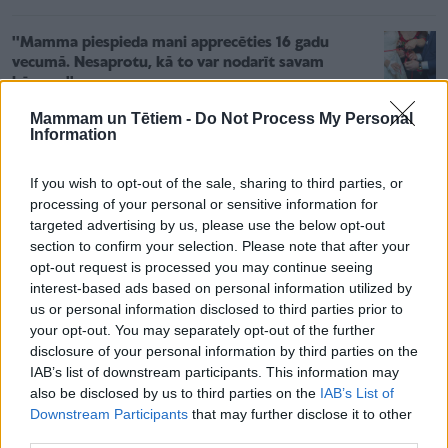
''Mamma piespieda mani apprecēties 16 gadu
vecumā. Nesaprotu, kā to var nodarīt savam
bērnam''
Mammam un Tētiem -
Do Not Process My Personal
Information
Eksperts nosauc septiņas profesijas, kuras
mākslīgais intelekts neapdraud... Un tās, kuras
pakļautas riskam izzust
If you wish to opt-out of the sale, sharing to third parties, or
processing of your personal or sensitive information for
targeted advertising by us, please use the below opt-out
Nepilngadīga pie altāra. Arī pērn Latvijā fiksēts ne
section to confirm your selection. Please note that after your
viens vien šāds gadījums
opt-out request is processed you may continue seeing
interest-based ads based on personal information utilized by
us or personal information disclosed to third parties prior to
your opt-out. You may separately opt-out of the further
disclosure of your personal information by third parties on the
IAB’s list of downstream participants. This information may
Ģimenes ar bērniem īpaši aicinātas uz satikšanos ar
also be disclosed by us to third parties on the
IAB’s List of
Downstream Participants
that may further disclose it to other
žurnālisti, grāmatu apskatu veidotāju un trīs bērnu
third parties.
māmiņu Mārīti Tabitu Kalniņu, kura iepazīstinās ar