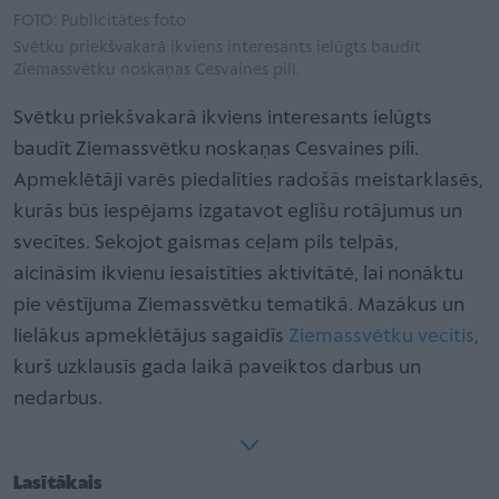
FOTO: Publicitātes foto
Svētku priekšvakarā ikviens interesants ielūgts baudīt
Ziemassvētku noskaņas Cesvaines pilī.
Svētku priekšvakarā ikviens interesants ielūgts
baudīt Ziemassvētku noskaņas Cesvaines pilī.
Apmeklētāji varēs piedalīties radošās meistarklasēs,
kurās būs iespējams izgatavot eglīšu rotājumus un
svecītes. Sekojot gaismas ceļam pils telpās,
aicināsim ikvienu iesaistīties aktivitātē, lai nonāktu
pie vēstījuma Ziemassvētku tematikā. Mazākus un
lielākus apmeklētājus sagaidīs
Ziemassvētku vecītis
,
kurš uzklausīs gada laikā paveiktos darbus un
nedarbus.
Lasītākais