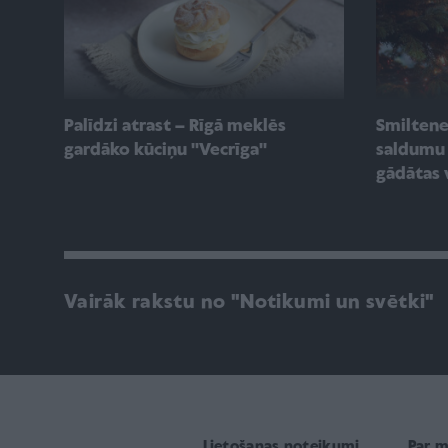
Palīdzi atrast – Rīgā meklēs
Smilten
gardāko kūciņu ''Vecrīga''
saldumu 
gādātas 
Vairāk rakstu no "Notikumi un svētki"
Lietošanas noteikumi
Par 