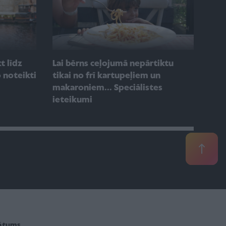
t līdz
Lai bērns ceļojumā nepārtiktu
 noteikti
tikai no frī kartupeļiem un
makaroniem... Speciālistes
ieteikumi
vātums