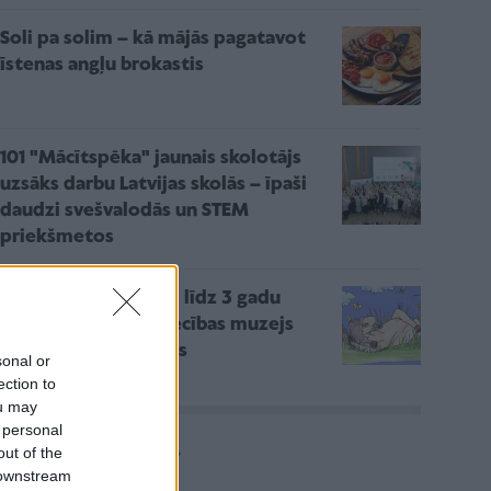
Soli pa solim – kā mājās pagatavot
īstenas angļu brokastis
101 "Mācītspēka" jaunais skolotājs
uzsāks darbu Latvijas skolās – īpaši
daudzi svešvalodās un STEM
priekšmetos
Pasākums mazuļiem līdz 3 gadu
vecumam – Rakstniecības muzejs
aicina pētīt kustoņus
sonal or
ection to
ou may
 personal
Vairāk rakstu
out of the
 downstream