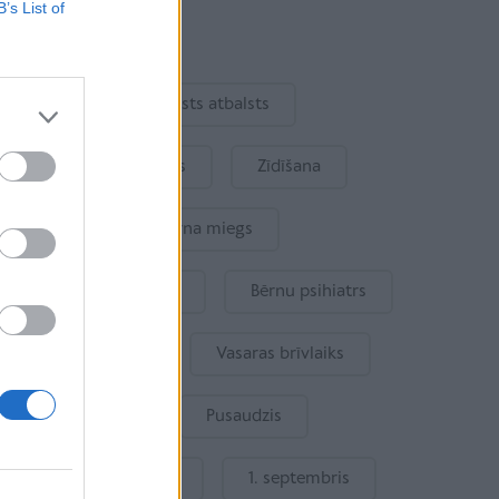
B’s List of
Aktuāli
Ukraina
Valsts atbalsts
Kur šodien atpūsties
Zīdīšana
Drošība
Bērna miegs
Mākslīgais intelekts
Bērnu psihiatrs
Bērna emocijas
Vasaras brīvlaiks
Bērnu drošība
Pusaudzis
Gatavošanās skolai
1. septembris