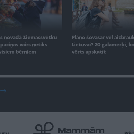
es novadā Ziemassvētku
Plāno šovasar vēl aizbrauk
paciņas vairs netiks
Lietuvai? 20 galamērķi, ko
visiem bērniem
vērts apskatīt
mums
Pri