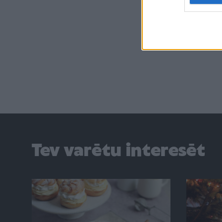
Tev varētu interesēt