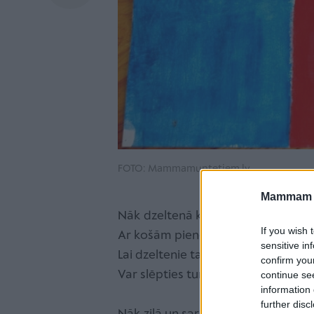
FOTO: Mammamuntetiem.lv
Mammam u
Nāk dzeltenā krāsa pār pļavu
If you wish 
Ar košām pieneņu čībām,
sensitive in
Lai dzeltenie taurenīši
confirm you
Var slēpties tur draiskulībās.
continue se
information 
further disc