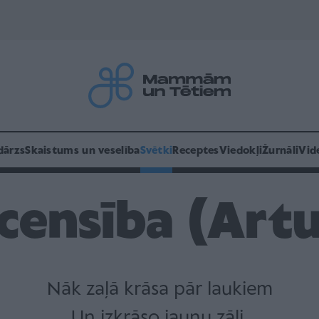
dārzs
Skaistums un veselība
Svētki
Receptes
Viedokļi
Žurnāli
Vid
censība (Art
Nāk zaļā krāsa pār laukiem
Un izkrāso jaunu zāli,