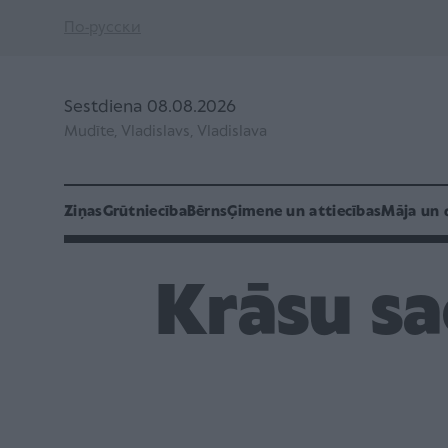
По-русски
Sestdiena 08.08.2026
Mudīte, Vladislavs, Vladislava
Ziņas
Grūtniecība
Bērns
Ģimene un attiecības
Māja un 
Krāsu sa