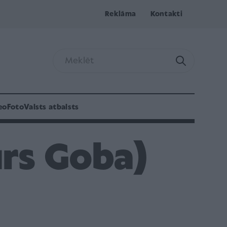
Reklāma
Kontakti
eo
Foto
Valsts atbalsts
urs Goba)