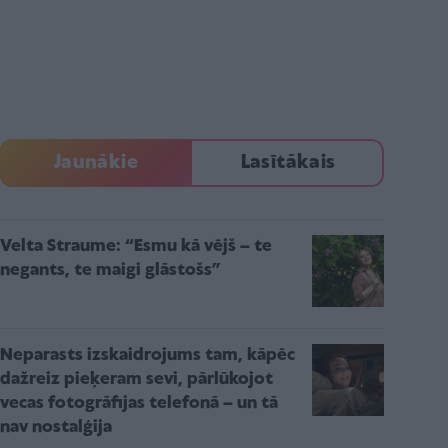
Jaunākie
Lasītākais
Velta Straume: “Esmu kā vējš – te
negants, te maigi glāstošs”
Neparasts izskaidrojums tam, kāpēc
dažreiz pieķeram sevi, pārlūkojot
vecas fotogrāfijas telefonā – un tā
nav nostalģija