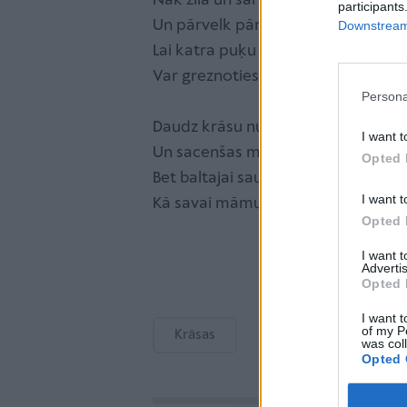
Nāk zilā un sarkanā arī
participants
Un pārvelk pāri ar otām,
Downstream 
Lai katra puķu princese
Var greznoties savām rotām.
Persona
Daudz krāsu nu sarit vienviet
I want t
Un sacenšas mirdzēšanā,
Opted 
Bet baltajai saulei visas
I want t
Kā savai māmuļai klanās.
Opted 
I want 
Advertis
Opted 
I want t
of my P
Krāsas
was col
Opted 