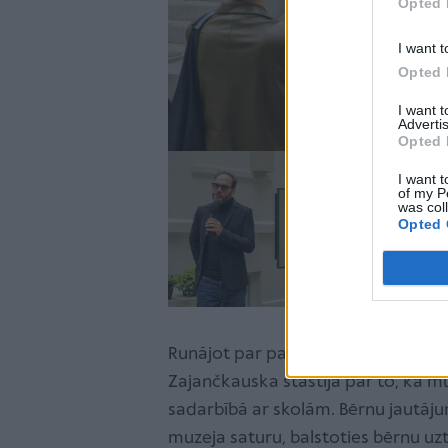
Opted 
I want t
Opted 
I want 
Advertis
Opted 
I want t
of my P
was col
Opted 
Runājot par paredzamo muzeja satu
Zajančkauska stāstīja par to, ka m
sadarbībā ar skolām. Bērnu jautāju
muzeja saturu, balstoties bērnu uzt