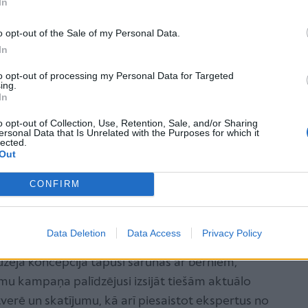
In
o opt-out of the Sale of my Personal Data.
In
to opt-out of processing my Personal Data for Targeted
ing.
In
o opt-out of Collection, Use, Retention, Sale, and/or Sharing
ersonal Data that Is Unrelated with the Purposes for which it
+ 6
lected.
Out
Skatīt visus
CONFIRM
Data Deletion
Data Access
Privacy Policy
ru, Bērnu ekspozīcijas nodaļas vadītāja Zane
uzeja koncepcija tapusi sarunās ar bērniem,
mu kampaņa palīdzējusi izsijāt tiešām aktuālo
verē un skatījumu, kā arī piesaistot ekspertus no