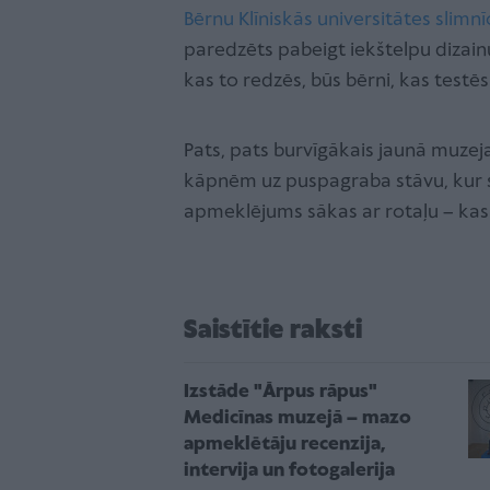
Bērnu Klīniskās universitātes slimnī
paredzēts pabeigt iekštelpu dizain
kas to redzēs, būs bērni, kas testē
Pats, pats burvīgākais jaunā muzeja
kāpnēm uz puspagraba stāvu, kur s
apmeklējums sākas ar rotaļu – kas
Saistītie raksti
Izstāde "Ārpus rāpus"
Medicīnas muzejā – mazo
apmeklētāju recenzija,
intervija un fotogalerija