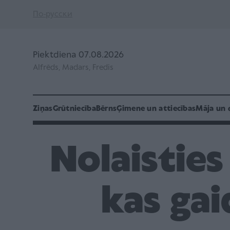
По-русски
Piektdiena 07.08.2026
Alfrēds, Madars, Fredis
Ziņas
Grūtniecība
Bērns
Ģimene un attiecības
Māja un 
Nolaisties
kas ga