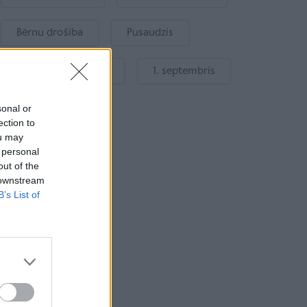
Bērnu drošība
Pusaudzis
Gatavošanās skolai
1. septembris
sonal or
ection to
ou may
 personal
out of the
 downstream
B’s List of