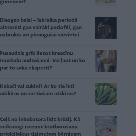
ģimenēm?
Diezgan baisi – īsā laika periodā
aizturēti gan vairāki pedofili, gan
uzbrukts arī pieaugušai sievietei
Pusaudzis grib lietot kreatīnu
muskuļu audzēšanai. Vai ļaut un ko
par to saka eksperti?
Kabači vai cukini? Ar ko tie īsti
atšķiras un vai tiešām atšķiras?
Ceļš no inkubatora līdz krūtij. Kā
veiksmīgi īstenot krūtbarošanu
priekšlaikus dzimušam bērniņam