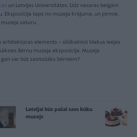
cas
un Latvijas Universitātes. Līdz vasaras beigām
u. Ekspozīcija taps no muzeja krājuma, un pirmie,
s muzeja saturu.
 arhitektūras elements – slīdkalniņš blakus ieejas
āksies Bērnu muzeja ekspozīcija. Muzeja
 gan var būt saistošāks bērniem?
Latvijai būs pašai savs kūku
muzejs