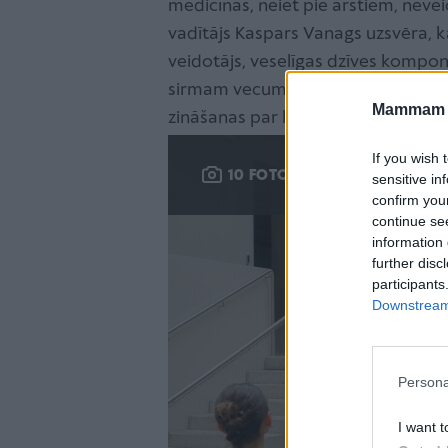
medicīnas, neiet pie ārstiem, neveic
vadītājs Kaspars Vanags uzsvēra, k
veidotājs, veselīgas dzīves kompo
sirmam vecumam. Tādēļ muzejs kalp
Mammam u
zināšanas par ķermeni interaktīvā 
If you wish 
Ieskats t
10 FOTO
sensitive in
confirm you
continue se
information 
further disc
participants
Downstream 
Persona
I want t