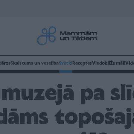
dārzs
Skaistums un veselība
Svētki
Receptes
Viedokļi
Žurnāli
Vid
 muzejā pa sl
idāms topošaj