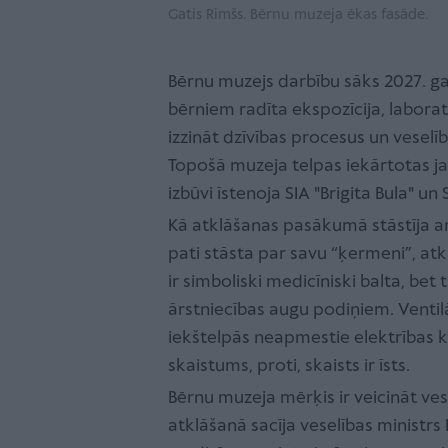
Gatis Rimšs. Bērnu muzeja ēkas fasāde.
Bērnu muzejs darbību sāks 2027. g
bērniem radīta ekspozīcija, labora
izzināt dzīvības procesus un veselī
Topošā muzeja telpas iekārtotas j
izbūvi īstenoja SIA "Brigita Bula" un 
Kā atklāšanas pasākumā stāstīja arh
pati stāsta par savu “ķermeni”, atk
ir simboliski medicīniski balta, be
ārstniecības augu podiņiem. Ventil
iekštelpās neapmestie elektrības kab
skaistums, proti, skaists ir īsts.
Bērnu muzeja mērķis ir veicināt ve
atklāšanā sacīja veselības ministrs 