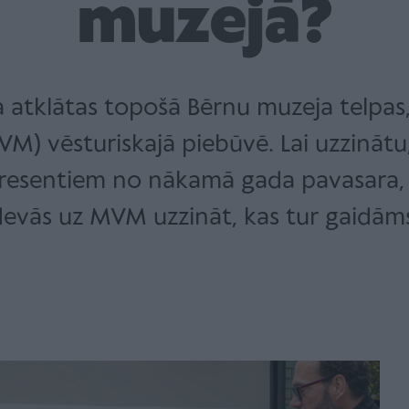
muzejā?
tika atklātas topošā Bērnu muzeja telpa
) vēsturiskajā piebūvē. Lai uzzinātu,
teresentiem no nākamā gada pavasar
evās uz MVM uzzināt, kas tur gaidām