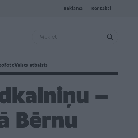
Reklāma
Kontakti
eo
Foto
Valsts atbalsts
īdkalniņu –
ā Bērnu