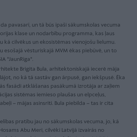
ada pavasarī, un tā būs īpaši sākumskolas vecuma
torijas klase un nodarbību programma, kas ļaus
bu kā cilvēkus un ekosistēmas vienojošu lielumu.
au esošajā vēsturiskajā MVM ēkas piebūvē, un to
SIA "JaunRīga".
itekte Brigita Bula, arhitektoniskajā iecerē māja
lājot, no kā tā sastāv gan ārpusē, gan iekšpusē. Ēka
t tās fasādi atklāšanas pasākumā izrotāja ar zaļiem
ācijas sistēmas iemieso plaušas un elpceļus,
eļi – mājas asinsriti. Bula piebilda – tas ir cita
selības pratību jau no sākumskolas vecuma, jo, kā
Hosams Abu Meri, cilvēki Latvijā izvairās no