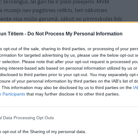
 skrīningus, lai gan tie ir plaši pieejami. MVM
a muzejs nav pagātnes relikts, bet nākotnes
nente visa mūža garumā, sākot no pirmsskolas līdz
os kā sabiedrisks mācību centrs, kur gūt
n Tētiem -
Do Not Process My Personal Information
un bērniem saistošā veidā.
to opt-out of the sale, sharing to third parties, or processing of your per
opošajā Bērnu muzejā
formation for targeted advertising by us, please use the below opt-out s
r selection. Please note that after your opt-out request is processed y
eing interest-based ads based on personal information utilized by us or
disclosed to third parties prior to your opt-out. You may separately opt-
losure of your personal information by third parties on the IAB’s list of
. This information may also be disclosed by us to third parties on the
IA
Participants
that may further disclose it to other third parties.
l Data Processing Opt Outs
o opt-out of the Sharing of my personal data.