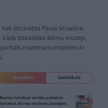
s, kas izbūvētas Paula Stradiņa
 kāds izskatīsies Bērnu muzejs,
a, portāls mammamuntetiem.lv
s.
Jaunākie
Lasītākais
Rosina izmaiņas vecāku pabalstu
izmaksā. Ko tas nozīmēs jaunajām