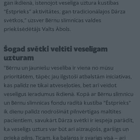
gan ikdienā, īstenojot veselīga uztura kustības
“Ēstprieks” aktivitātes, gan tradicionālajos Dārza
svētkos,” uzsver Bērnu slimnīcas valdes
priekšsēdētājs Valts Ābols.
Šogad svētki veltīti veselīgam
uzturam
“Bērnu un jauniešu veselība ir viena no mūsu
prioritātēm, tāpēc jau ilgstoši atbalstām iniciatīvas,
kas palīdz ne tikai atveseļoties, bet arī veidot
veselīgus ieradumus ikdienā. Kopā ar Bērnu slimnīcu
un Bērnu slimnīcas fondu radītā kustība “Ēstprieks”
ik dienu palīdz nodrošināt pilnvērtīgas maltītes
pacientiem, savukārt Dārza svētki ir iespēja parādīt,
ka veselīgs uzturs var būt arī aizraujošs, garšīgs un
prieka pilns. Ticam, ka balanss ir svarīgs visā – arī