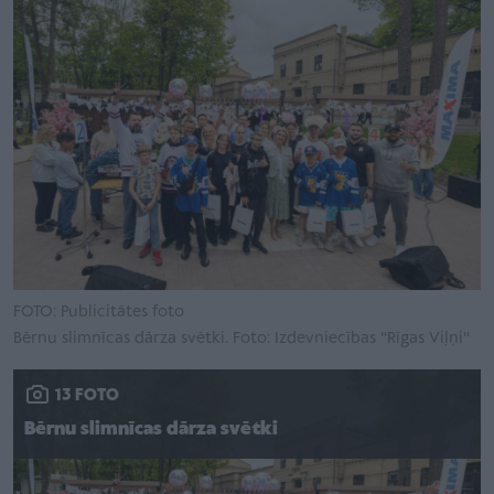
FOTO: Publicitātes foto
Bērnu slimnīcas dārza svētki. Foto: Izdevniecības ''Rīgas Viļņi''
13 FOTO
Bērnu slimnīcas dārza svētki