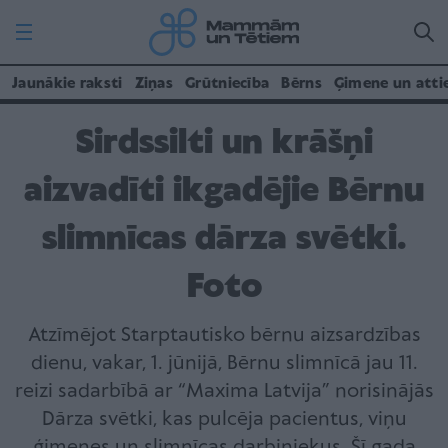
Jaunākie raksti
Ziņas
Grūtniecība
Bērns
Ģimene un atti
Sirdssilti un krāšņi
aizvadīti ikgadējie Bērnu
slimnīcas dārza svētki.
Foto
Atzīmējot Starptautisko bērnu aizsardzības
dienu, vakar, 1. jūnijā, Bērnu slimnīcā jau 11.
reizi sadarbībā ar “Maxima Latvija” norisinājās
Dārza svētki, kas pulcēja pacientus, viņu
ģimenes un slimnīcas darbiniekus. Šī gada