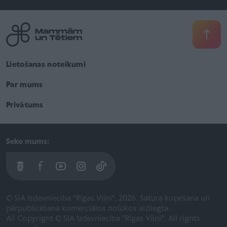
Lietošanas noteikumi
Par mums
Privātums
Seko mums:
© SIA Izdevniecība "Rīgas Viļņi", 2026. Satura kopēšana un
pārpublicēšana komerciālos nolūkos aizliegta.
All Copyright © SIA Izdevniecība "Rīgas Viļņi". All rights