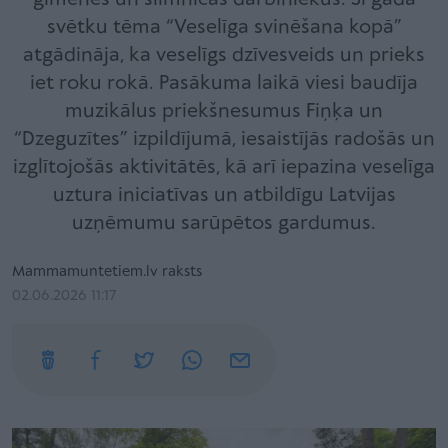
svētku tēma “Veselīga svinēšana kopā”
atgādināja, ka veselīgs dzīvesveids un prieks
iet roku rokā. Pasākuma laikā viesi baudīja
muzikālus priekšnesumus Fiņķa un
“Dzeguzītes” izpildījumā, iesaistījās radošās un
izglītojošās aktivitātēs, kā arī iepazina veselīga
uztura iniciatīvas un atbildīgu Latvijas
uzņēmumu sarūpētos gardumus.
Mammamuntetiem.lv raksts
02.06.2026 11:17