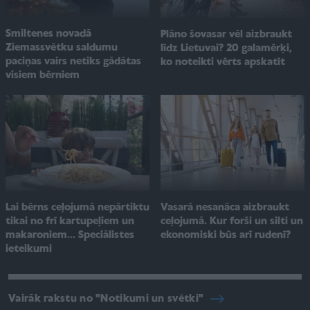
Smiltenes novadā
Plāno šovasar vēl aizbraukt
Ziemassvētku saldumu
līdz Lietuvai? 20 galamērķi,
paciņas vairs netiks gādātas
ko noteikti vērts apskatīt
visiem bērniem
Lai bērns ceļojumā nepārtiktu
Vasarā nesanāca aizbraukt
tikai no frī kartupeļiem un
ceļojumā. Kur forši un silti un
makaroniem... Speciālistes
ekonomiski būs arī rudenī?
ieteikumi
Vairāk rakstu no "Notikumi un svētki"