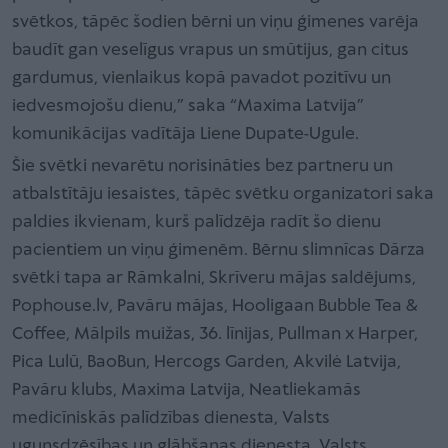
svētkos, tāpēc šodien bērni un viņu ģimenes varēja
baudīt gan veselīgus vrapus un smūtijus, gan citus
gardumus, vienlaikus kopā pavadot pozitīvu un
iedvesmojošu dienu,” saka “Maxima Latvija”
komunikācijas vadītāja Liene Dupate-Ugule.
Šie svētki nevarētu norisināties bez partneru un
atbalstītāju iesaistes, tāpēc svētku organizatori saka
paldies ikvienam, kurš palīdzēja radīt šo dienu
pacientiem un viņu ģimenēm. Bērnu slimnīcas Dārza
svētki tapa ar Rāmkalni, Skrīveru mājas saldējums,
Pophouse.lv, Pavāru mājas, Hooligaan Bubble Tea &
Coffee, Mālpils muižas, 36. līnijas, Pullman x Harper,
Pica Lulū, BaoBun, Hercogs Garden, Akvilė Latvija,
Pavāru klubs, Maxima Latvija, Neatliekamās
medicīniskās palīdzības dienesta, Valsts
ugunsdzēsības un glābšanas dienesta, Valsts