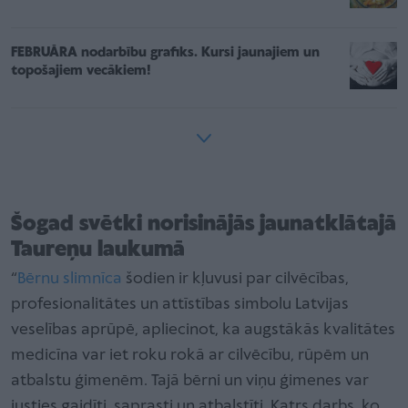
FEBRUĀRA nodarbību grafiks. Kursi jaunajiem un
topošajiem vecākiem!
Šogad svētki norisinājās jaunatklātajā
Taureņu laukumā
“
Bērnu slimnīca
šodien ir kļuvusi par cilvēcības,
profesionalitātes un attīstības simbolu Latvijas
veselības aprūpē, apliecinot, ka augstākās kvalitātes
medicīna var iet roku rokā ar cilvēcību, rūpēm un
atbalstu ģimenēm. Tajā bērni un viņu ģimenes var
justies gaidīti, saprasti un atbalstīti. Katrs darbs, ko