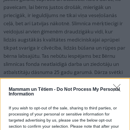
paveicam, lai bērns justos drošāk, mierīgāk un
priecīgāk, ir ieguldījums ne tikai viņa veseļošanās
ceļā, bet arī Latvijas nākotnē. Slimnīca mērķtiecīgi ir
veidojusi arvien ģimenēm draudzīgāku vidi, kur
līdzās augstākās kvalitātes medicīniskajai aprūpei
tikpat svarīga ir cilvēcība, līdzās būšana un rūpes par
bērna labsajūtu. Tas nebūtu iespējams bez Bērnu
slimnīcas fonda neatlaidīgā darba un ziedotāju un
atbalstītāju dāsnuma 25 gadu garumā. Dārza svētki
ir skaists apliecinājums tam, ka arī ārstēšanās laikā
bērniem ir tiesības uz prieku, svētkiem un
Mammam un Tētiem -
Do Not Process My Personal
Information
bezrūpīgiem mirkļiem kopā ar saviem tuvākajiem.
Īpašs prieks, ka šogad tie norisinās jaunatklātajā
If you wish to opt-out of the sale, sharing to third parties, or
Taureņu laukumā – vietā, kas radīta kustībai,
processing of your personal or sensitive information for
targeted advertising by us, please use the below opt-out
satikšanās priekam un bērnu smaidiem,” uzsver
section to confirm your selection. Please note that after your
Veselības ministrs Hosams Abu Meri.