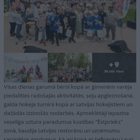
+ 9
Skatīt visus
Visas dienas garumā bērni kopā ar ģimenēm varēja
piedalīties radošajās aktivitātēs, seju apgleznošanā,
galda hokeja turnīrā kopā ar Latvijas hokejistiem un
dažādās izzinošās nodarbēs. Apmeklētāji iepazina
veselīga uztura paradumus kustības “Ēstprieks”
zonā, baudīja Latvijas restorānu un uzņēmumu
sarūpētos gardumus, kā arī kopā ar šefpavāru Lauri