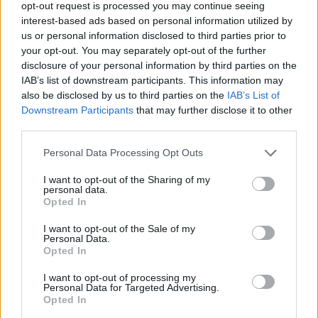
opt-out request is processed you may continue seeing
interest-based ads based on personal information utilized by
“Dārza svētki Bērnu slimnīcā jau vienpadsmito gadu
us or personal information disclosed to third parties prior to
ir īpaša tradīcija, kas bērnu, ģimeņu un arī slimnīcas
your opt-out. You may separately opt-out of the further
darbinieku ikdienā ienes viegluma un kopā būšanas
disclosure of your personal information by third parties on the
IAB’s list of downstream participants. This information may
sajūtu. Šodien pavisam noteikti mūsu mazie pacienti
also be disclosed by us to third parties on the
IAB’s List of
aizmirsīs, ka atrodas slimnīcā, un kopā ar slimnīcas
Downstream Participants
that may further disclose it to other
personālu un saviem vecākiem varēs iesaistīties
third parties.
dažādās aktivitātēs, kopā priecājoties tā, kā to prot
Personal Data Processing Opt Outs
tikai bērni.
I want to opt-out of the Sharing of my
Starptautiskajā bērnu tiesību aizsardzības dienā ar šī
personal data.
Opted In
gada tēmu “Veselīga svinēšana kopā” vēlamies
atgādināt par līdzsvaru ikdienā – par veselīgu
I want to opt-out of the Sale of my
Personal Data.
ieradumu nozīmi, vienlaikus neaizmirstot, ka svētkos
Opted In
vieta ir kārumiem. No sirds pateicamies mūsu
I want to opt-out of processing my
ilggadējiem draugiem “Maxima Latvija” par uzticību
Personal Data for Targeted Advertising.
Opted In
un atbalstu, kā arī visiem svētku atbalstītājiem, kuri