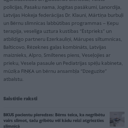
policijas, Pasaku nama, Jogitas pasākumi, Lanordija,
Latvijas Hokeja federācijas Dr. Klauni, Mārtiņa burbuļi
un Bērnu slimnīcas labbūtības programmas – Ķepu
terapija, veselīga uztura kustības “Ēstprieks” un
atbildīgo partneru Ezerkauliņi, Mārupes siltumnīcas,
Balticovo, Rēzeknes gaļas kombināts, Latvijas
maiznieks, Alpro, Smiltenes piens, Veseļojies ar
prieku, Vesela pasaule un Pediatrijas spēļu kabineta,
mūziķa FIŅĶA un bērnu ansambļa “Dzeguzīte”
atbalstu.
Saistītie raksti
BKUS pacientu pieredzes: Bērns teica, ka negribētu
vairs slimot, taču gribētu vēl kādu reizi atgriezties
slimnīcā