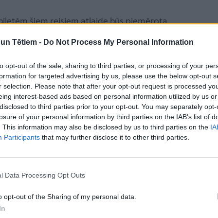
biļetēm šiem reisiem atlaide būs piemērota
 atlaidi varēs iegādāties arī biļešu kasēs, bet
n Tētiem -
Do Not Process My Personal Information
 ir slēgta, biļeti ar atlaidi noformēs konduktors
to opt-out of the sale, sharing to third parties, or processing of your per
formation for targeted advertising by us, please use the below opt-out s
ram, "Goda ģimenes apliecības" īpašniekiem, ar
r selection. Please note that after your opt-out request is processed y
ummēsies.
eing interest-based ads based on personal information utilized by us or
aijā, Muzeju naktī apmeklētājus gaidīs 246 muzeji un
disclosed to third parties prior to your opt-out. You may separately opt-
losure of your personal information by third parties on the IAB’s list of
. This information may also be disclosed by us to third parties on the
IA
22.reizi. Tās pamata piedāvājums apmeklētājiem ir
Participants
that may further disclose it to other third parties.
ātes var būt ar ieejas maksu.
u pavasaris" Francijas Kultūras un komunikāciju
l Data Processing Opt Outs
 rīkot 1999. gadā. Vēlāk šī akcija pārtapa Muzeju
 ar muzejiem arī tos iedzīvotājus, kuri ikdienā
o opt-out of the Sharing of my personal data.
In