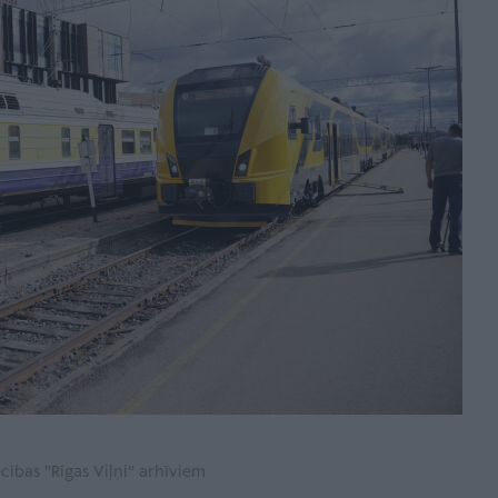
cības ''Rīgas Viļņi'' arhīviem