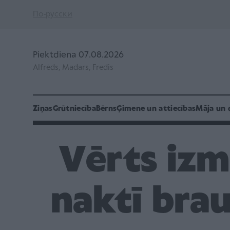
По-русски
Piektdiena 07.08.2026
Alfrēds, Madars, Fredis
Ziņas
Grūtniecība
Bērns
Ģimene un attiecības
Māja un 
Vērts izm
naktī brau