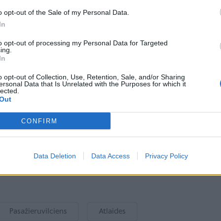
t iekšzemes pasažieru pārvadājumus no "Latvijas
o opt-out of the Sale of my Personal Data.
iekš PV 100% bija "Latvijas dzelzceļa"
In
oktobrī tas tika pārveidots par valsts uzņēmumu.
to opt-out of processing my Personal Data for Targeted
ing.
In
o opt-out of Collection, Use, Retention, Sale, and/or Sharing
ersonal Data that Is Unrelated with the Purposes for which it
lected.
Out
Izziņo festivāla "TrādiRīga"
CONFIRM
kultūras un mūzikas
programmu bērniem un
ģimenēm
Data Deletion
Data Access
Privacy Policy
Pasažieruvilciens
Atlaides