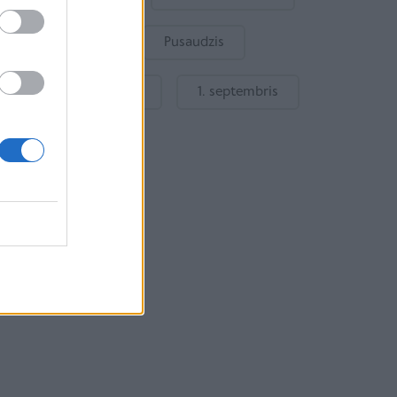
Bērnu drošība
Pusaudzis
Gatavošanās skolai
1. septembris