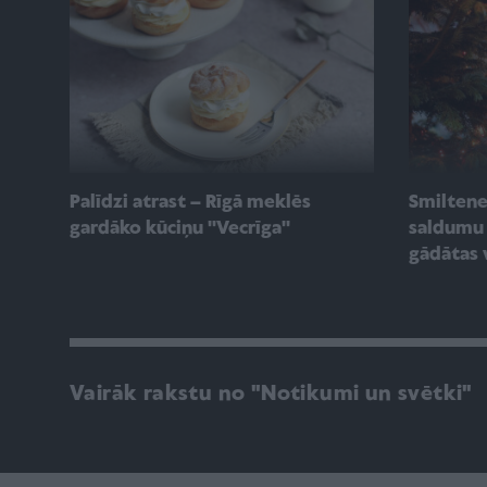
Palīdzi atrast – Rīgā meklēs
Smilten
gardāko kūciņu ''Vecrīga''
saldumu 
gādātas 
Vairāk rakstu no "Notikumi un svētki"