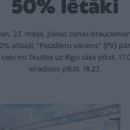
50% lētāki
en, 23. maijā, pilnas cenas braucienie
50% atlaidi, "Pasažieru vilciens" (PV) pā
ceļu no Skultes uz Rīgu sāks plkst. 17.
ieradīsies plkst. 18.23.