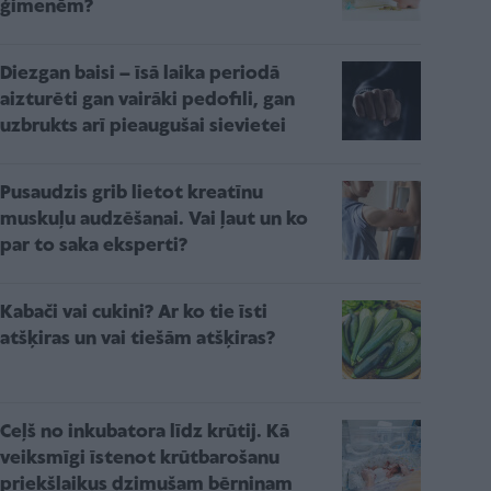
ģimenēm?
Diezgan baisi – īsā laika periodā
aizturēti gan vairāki pedofili, gan
uzbrukts arī pieaugušai sievietei
Pusaudzis grib lietot kreatīnu
muskuļu audzēšanai. Vai ļaut un ko
par to saka eksperti?
Kabači vai cukini? Ar ko tie īsti
atšķiras un vai tiešām atšķiras?
Ceļš no inkubatora līdz krūtij. Kā
veiksmīgi īstenot krūtbarošanu
priekšlaikus dzimušam bērniņam