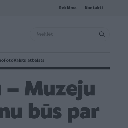
Reklāma
Kontakti
eo
Foto
Valsts atbalsts
u – Muzeju
enu būs par