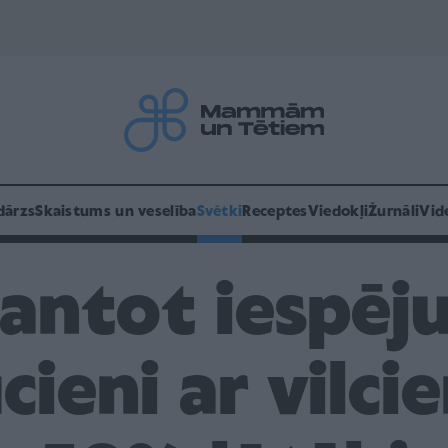
dārzs
Skaistums un veselība
Svētki
Receptes
Viedokļi
Žurnāli
Vid
antot iespēj
cieni ar vilci