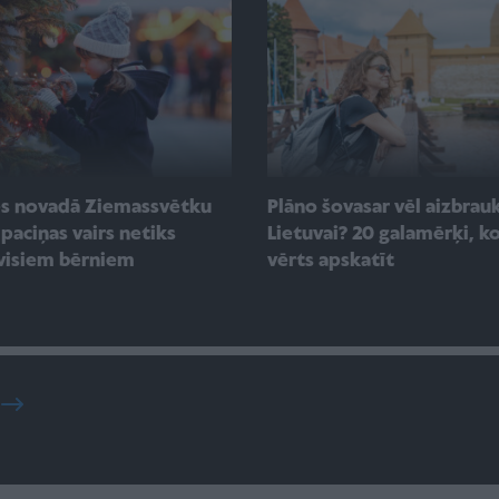
es novadā Ziemassvētku
Plāno šovasar vēl aizbrauk
paciņas vairs netiks
Lietuvai? 20 galamērķi, ko
visiem bērniem
vērts apskatīt