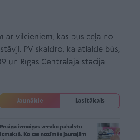
m ar vilcieniem, kas būs ceļā no
rstāvji. PV skaidro, ka atlaide būs,
09 un Rīgas Centrālajā stacijā
Jaunākie
Lasītākais
Rosina izmaiņas vecāku pabalstu
izmaksā. Ko tas nozīmēs jaunajām