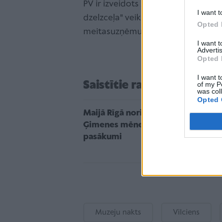
PV ir izveidots 2001. gadā, nodalo
I want t
dzelzceļa" veiktajām funkcijām. Iepr
Opted 
meitasuzņēmums, taču 2008. gada 
I want 
Advertis
Opted 
I want t
Saistītie raksti
of my P
was col
Opted 
Maijā Rīgā norisināsies
Ģimenes mēnesim veltīti
pasākumi
Muzeju nakts
Vilciens