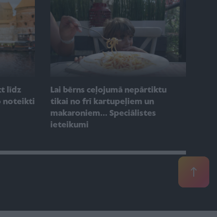
t līdz
Lai bērns ceļojumā nepārtiktu
 noteikti
tikai no frī kartupeļiem un
makaroniem... Speciālistes
ieteikumi