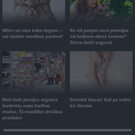
Ko vēl paspēt savā piemājas
Mitrs un vēss kaķa deguns –
vai balkona dārzā šovasar?
vai tiešām veselības pazīme?
Dārza darbi augustā
Rimi lūdz pircējus atgriezt
Dzīvoklī blusas! Soli pa solim,
konkrētu suņu barības
kā rīkoties
marku. Tā neatbilst drošības
prasībām