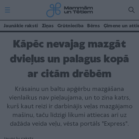
Jaunākie raksti
Ziņas
Grūtniecība
Bērns
Ģimene un atti
Kāpēc nevajag mazgāt
dvieļus un palagus kopā
ar citām drēbēm
Krāsainu un baltu apģērbu mazgāšana
vienlaikus nav pieļaujama, un to zina katrs,
kurš kaut reizi ir darbinājis veļas mazgājamo
mašīnu, taču līdzīgi likumi attiecas arī uz
dažāda veida veļu, vēsta portāls "Express".