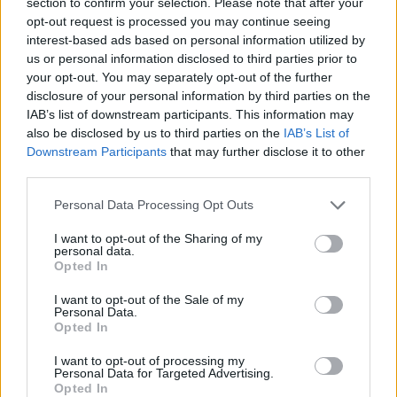
section to confirm your selection. Please note that after your
taču ir ļoti svarīgi lielizmēra veļu mazgāt atsevišķi no
opt-out request is processed you may continue seeing
drēbēm vairāku iemeslu dēļ, tostarp tāpēc, ka dvieļi,
interest-based ads based on personal information utilized by
us or personal information disclosed to third parties prior to
palagi un drēbes sastāv no ļoti atšķirīgiem
your opt-out. You may separately opt-out of the further
materiāliem.
disclosure of your personal information by third parties on the
IAB’s list of downstream participants. This information may
also be disclosed by us to third parties on the
IAB’s List of
Tas, ka palagi, dvieļi un drēbes ir izmazgātas,
Downstream Participants
that may further disclose it to other
nenozīmē, ka tās ir tīras.
third parties.
Personal Data Processing Opt Outs
Mazāki priekšmeti, mazgājot tos vienlaicīgi ar
liela izmēra dvieļiem un gultasveļu, var
I want to opt-out of the Sharing of my
personal data.
ietīties audumā un faktiski palikt tikpat
Opted In
netīri, cik bija.
I want to opt-out of the Sale of my
Personal Data.
Opted In
Tāpat atšķirīgi būs mazgāšanas iestatījumi. Ja
I want to opt-out of processing my
Personal Data for Targeted Advertising.
palagus un dvieļus mazgāsiet apģērbam paredzētā
Opted In