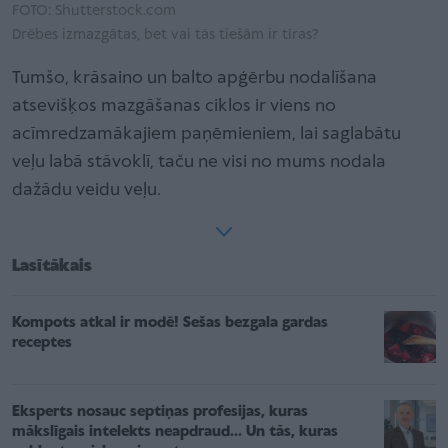
FOTO: Shutterstock.com
Drēbes izmazgātas, bet vai tās tiešām ir tīras?
Tumšo, krāsaino un balto apģērbu nodalīšana
atsevišķos mazgāšanas ciklos ir viens no
acīmredzamākajiem paņēmieniem, lai saglabātu
veļu labā stāvoklī, taču ne visi no mums nodala
dažādu veidu veļu.
Lasītākais
Kompots atkal ir modē! Sešas bezgala gardas
receptes
Eksperts nosauc septiņas profesijas, kuras
mākslīgais intelekts neapdraud... Un tās, kuras