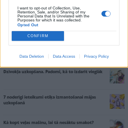
režīmā, kas neļaus izbalēt krāsām, visticamāk, netiks
I want to opt-out of Collection, Use,
Retention, Sale, and/or Sharing of my
iznīcinātas baktērijas, kas slēpjas uz palagiem vai
Personal Data that Is Unrelated with the
Purposes for which it was collected.
dvieļiem. Tieši šī iemesla dēļ dvieļus un palagus
Opted Out
parasti mazgā augstākā temperatūrā un ilgāk, nekā
vienkārši drēbes.
CONFIRM
Saistītie raksti
Data Deletion
Data Access
Privacy Policy
Dzīvokļa uzkopšana. Padomi, kā to izdarīt vieglāk
7 noderīgi ieteikumi etiķa izmantošanai mājas
uzkopšanā
Kā kopt veļas mašīnu, lai tā nesāktu smakot?