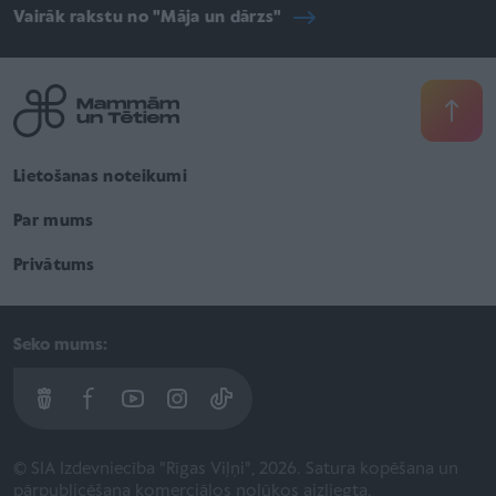
Vairāk rakstu no "Māja un dārzs"
Lietošanas noteikumi
Par mums
Privātums
Seko mums:
© SIA Izdevniecība "Rīgas Viļņi", 2026. Satura kopēšana un
pārpublicēšana komerciālos nolūkos aizliegta.