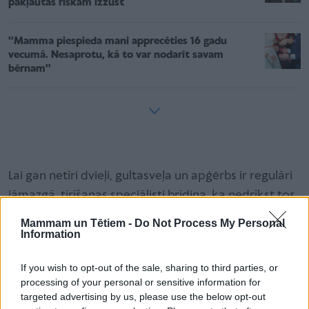
pakļautas riskam izzust
''Mamma piespieda mani apprecēties 16 gadu
vecumā. Nesaprotu, kā to var nodarīt savam
bērnam''
Lai gan netīri dvieļi, gultasveļa un apģērbs ir regulāri
jāmazgā, tīrīšanas speciālisti brīdina, ka nedrīkst tos
visus vienlaikus mest
veļas mazgājamajā mašīnā
.
Mammam un Tētiem -
Do Not Process My Personal
Kāpēc?
Information
If you wish to opt-out of the sale, sharing to third parties, or
Protams, izmazgāt visas netīrās drēbes uzreiz, ir
processing of your personal or sensitive information for
targeted advertising by us, please use the below opt-out
daudz vieglāk un tas ietaupa kā laiku, tā tēriņus,