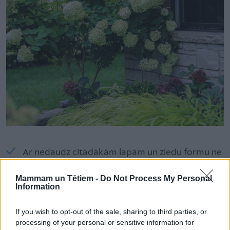
Ar nedaudz citādākām lapām un ziedu formu ne
mazāk skaistas ir kokveida hortenzijas. Izaugs
Mammam un Tētiem -
Do Not Process My Personal
līdz 2 metriem augsts, stāvs krūms. Zied jūnijā,
Information
jūlijā. Šīs sugas baltie ziedi ir sakārtoti platos
vairogos pavasarī izaugušo dzinumu galos.
If you wish to opt-out of the sale, sharing to third parties, or
processing of your personal or sensitive information for