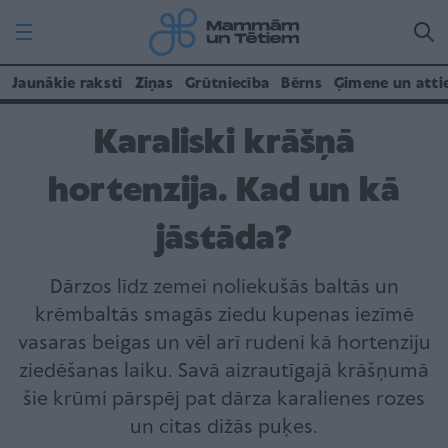
Jaunākie raksti
Ziņas
Grūtniecība
Bērns
Ģimene un atti
Karaliski krāšņā
hortenzija. Kad un kā
jāstāda?
Dārzos līdz zemei noliekušās baltās un
krēmbaltās smagās ziedu kupenas iezīmē
vasaras beigas un vēl arī rudeni kā hortenziju
ziedēšanas laiku. Savā aizrautīgajā krāšņumā
šie krūmi pārspēj pat dārza karalienes rozes
un citas dižās puķes.