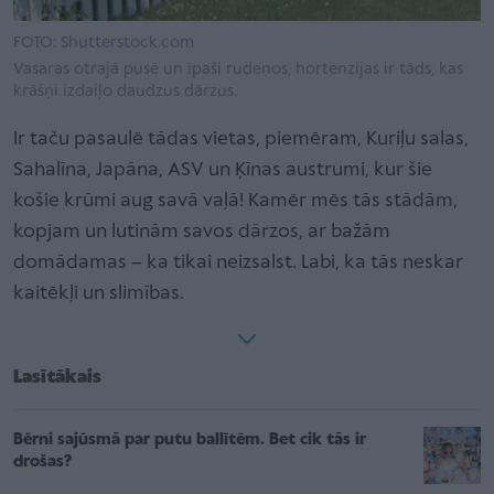
FOTO: Shutterstock.com
Vasaras otrajā pusē un īpaši rudeņos, hortenzijas ir tāds, kas
krāšņi izdaiļo daudzus dārzus.
Ir taču pasaulē tādas vietas, piemēram, Kuriļu salas,
Sahalīna, Japāna, ASV un Ķīnas austrumi, kur šie
košie krūmi aug savā vaļā! Kamēr mēs tās stādām,
kopjam un lutinām savos dārzos, ar bažām
domādamas – ka tikai neizsalst. Labi, ka tās neskar
kaitēkļi un slimības.
Lasītākais
Bērni sajūsmā par putu ballītēm. Bet cik tās ir
drošas?