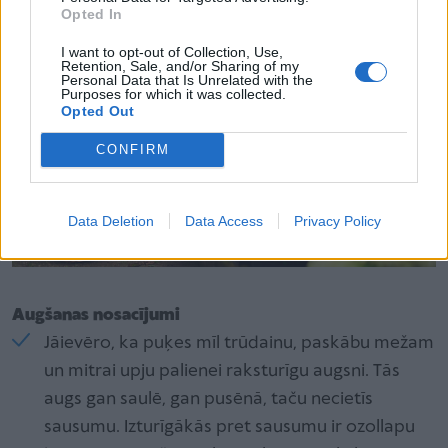
Opted In
I want to opt-out of Collection, Use,
Retention, Sale, and/or Sharing of my
Personal Data that Is Unrelated with the
Purposes for which it was collected.
Opted Out
CONFIRM
Data Deletion
Data Access
Privacy Policy
Augšanas nosacījumi
Jāievēro, ka puķes mīl trūdainu, paskābu mežam
un mitrai upju palienei raksturīgu augsni. Tās
augs gan saulē, gan pusēnā, taču necietīs
sausumu. Izturīgākās pret sausumu ir ozollapu