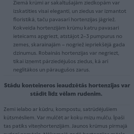
Ziemā krūmi ar sakaltušajām ziedkopām var
izskatīties visai eleganti, un ziedus var izmantot
floristikā, taču pavasarī hortenzijas jāgriež.
Kokveida hortenzijām krūmu katru pavasari
ieteicams apgriezt, atstājot 2–3 pumpurus no
zemes, skarainajām – nogriež iepriekšējā gada
dzinumus. Robainās hortenzijas var negriezt,
tikai izņemt pārziedējušos ziedus, kā arī
neglītākos un pāraugušos zarus.
Stādu konteineros ieaudzētās hortenzijas var
stādīt līdz vēlam rudenim.
Zemi ielabo ar kūdru, kompostu, satrūdējušiem
kūtsmēsliem. Var mulčēt ar koku mizu mulču. Īpaši
tas patiks vīteņhortenzijām. Jaunos krūmus pirmajā