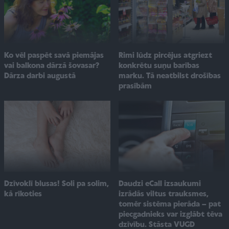
Ko vēl paspēt savā piemājas
Rimi lūdz pircējus atgriezt
vai balkona dārzā šovasar?
konkrētu suņu barības
Dārza darbi augustā
marku. Tā neatbilst drošības
prasībām
Dzīvoklī blusas! Soli pa solim,
Daudzi eCall izsaukumi
kā rīkoties
izrādās viltus trauksmes,
tomēr sistēma pierāda – pat
piecgadnieks var izglābt tēva
dzīvību. Stāsta VUGD