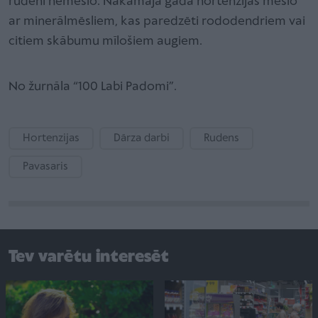
rudenī nemēslo. Nākamajā gadā hortenzijas mēslo
ar minerālmēsliem, kas paredzēti rododendriem vai
citiem skābumu mīlošiem augiem.
No žurnāla “100 Labi Padomi”.
Hortenzijas
Dārza darbi
Rudens
Pavasaris
Tev varētu interesēt