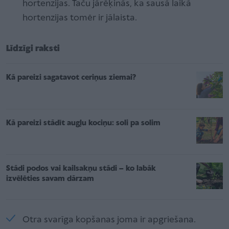
hortenzijas. Taču jārēķinās, ka sausā laikā
hortenzijas tomēr ir jālaista.
Līdzīgi raksti
Kā pareizi sagatavot ceriņus ziemai?
Kā pareizi stādīt augļu kociņu: soli pa solim
Stādi podos vai kailsakņu stādi – ko labāk
izvēlēties savam dārzam
Otra svarīga kopšanas joma ir apgriešana.