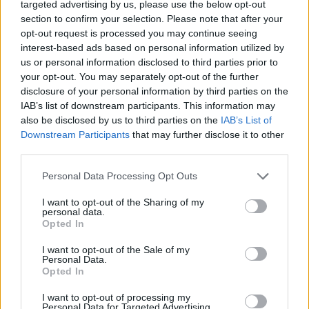
Aslapu hortenzija izaugs 2–2,5 metrus augsta.
targeted advertising by us, please use the below opt-out
section to confirm your selection. Please note that after your
Raksturīgas lielas vairogveida ziedkopas, ziedi ir
opt-out request is processed you may continue seeing
gaiši violetā krāsā.
interest-based ads based on personal information utilized by
us or personal information disclosed to third parties prior to
Piemājas dārzā lieliska ir vīteņhortenzija: ar
your opt-out. You may separately opt-out of the further
savdabīgiem piesūcekņiem tā kāpelē pa
disclosure of your personal information by third parties on the
atļautām un neatļautām vietām pat līdz 20
IAB’s list of downstream participants. This information may
also be disclosed by us to third parties on the
IAB’s List of
metru augstumam. Krēmbaltie ziedi sakārtoti
Downstream Participants
that may further disclose it to other
plakanās vairogveida skarās 15–25 cm diametrā.
third parties.
Podos iestādītās liellapu hortenzijas, ko pārdod
Personal Data Processing Opt Outs
lielveikalos ar baltiem ziediem un rozā vai lillā
I want to opt-out of the Sharing of my
nokrāsās, var audzēt kā podu puķi, taču tā
personal data.
Opted In
diemžēl ir visai cimperlīga: ja izdodas panākt, ka
aug un zied arī nākamajā sezonā, esi šo puķi
I want to opt-out of the Sale of my
Personal Data.
pārsteidzoši labi pieradinājusi!
Opted In
I want to opt-out of processing my
Personal Data for Targeted Advertising.