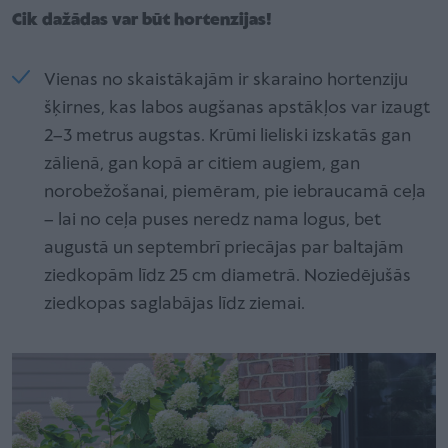
Cik dažādas var būt hortenzijas!
Vienas no skaistākajām ir skaraino hortenziju
šķirnes, kas labos augšanas apstākļos var izaugt
2–3 metrus augstas. Krūmi lieliski izskatās gan
zālienā, gan kopā ar citiem augiem, gan
norobežošanai, piemēram, pie iebraucamā ceļa
– lai no ceļa puses neredz nama logus, bet
augustā un septembrī priecājas par baltajām
ziedkopām līdz 25 cm diametrā. Noziedējušās
ziedkopas saglabājas līdz ziemai.