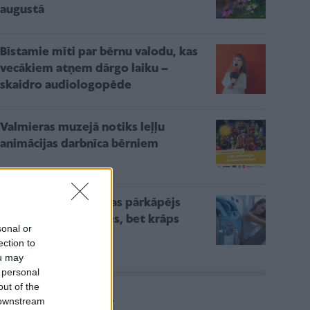
augustā
Bīstamie mīti par bērnu valodu, kas
vecākiem atņem dārgo laiku –
skaidro audiologopēde
Valmieras muzejā notiks leļļu
animācijas darbnīca bērniem
Gadījumi, kad laulības pārkāpējs
visdrīzāk nemainīsies, bet krāps
sonal or
atkal un atkal
ection to
ou may
 personal
out of the
Vairāk rakstu
 downstream