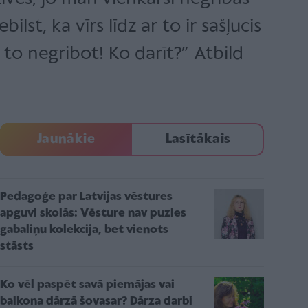
lst, ka vīrs līdz ar to ir sašļucis
 to negribot! Ko darīt?” Atbild
Jaunākie
Lasītākais
Pedagoģe par Latvijas vēstures
apguvi skolās: Vēsture nav puzles
gabaliņu kolekcija, bet vienots
stāsts
Ko vēl paspēt savā piemājas vai
balkona dārzā šovasar? Dārza darbi