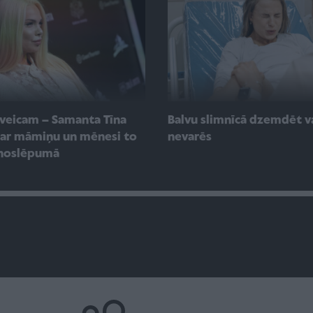
 sveicam – Samanta Tīna
Balvu slimnīcā dzemdēt v
par māmiņu un mēnesi to
nevarēs
 noslēpumā