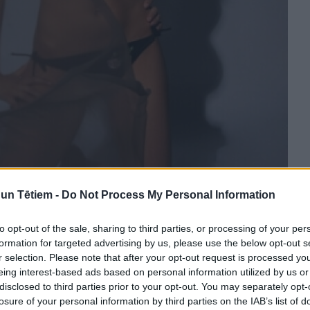
n Tētiem -
Do Not Process My Personal Information
bernufoto.lv/
to opt-out of the sale, sharing to third parties, or processing of your per
e.
formation for targeted advertising by us, please use the below opt-out s
r selection. Please note that after your opt-out request is processed y
eing interest-based ads based on personal information utilized by us or
ēc dzemdībām. Jo nu bērns ir kļuvis par galveno
disclosed to third parties prior to your opt-out. You may separately opt-
losure of your personal information by third parties on the IAB’s list of
 stundas diennaktī ir kopā ar mazo, kurš prasa