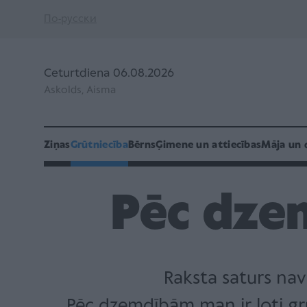
По-русски
Ceturtdiena 06.08.2026
Askolds, Aisma
Ziņas
Grūtniecība
Bērns
Ģimene un attiecības
Māja un 
Pēc dze
Raksta saturs nav
„Pēc dzemdībām man ir ļoti gr