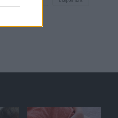
Gatavošanās skolai
1. septembris