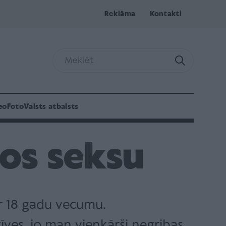
Reklāma
Kontakti
eo
Foto
Valsts atbalsts
os seksu
ar 18 gadu vecumu.
ves, jo man vienkārši negribas