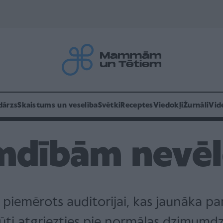
dārzs
Skaistums un veselība
Svētki
Receptes
Viedokļi
Žurnāli
Vid
mdībām nevēl
 piemērots auditorijai, kas jaunāka p
ūti atgriezties pie normālas dzimumdzī