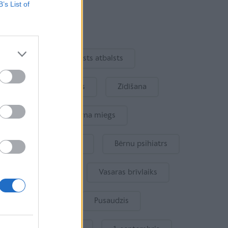
B’s List of
Aktuāli
Ukraina
Valsts atbalsts
Kur šodien atpūsties
Zīdīšana
Drošība
Bērna miegs
Mākslīgais intelekts
Bērnu psihiatrs
Bērna emocijas
Vasaras brīvlaiks
Bērnu drošība
Pusaudzis