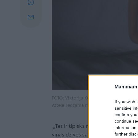
Mammam u
FOTO: Viktorija Kuprijanova, http://www.
If you wish 
Attēlā redzamā modele nav raksta varon
sensitive in
confirm you
continue se
„Tas ir tipisks māmiņu jautājums p
information 
further disc
viņas dzīves sastāvdaļu, māmiņa 24