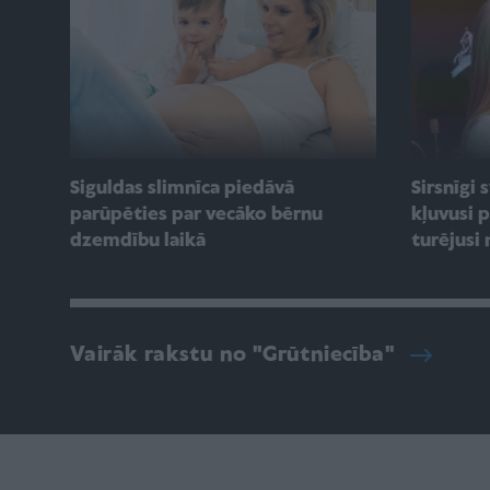
Siguldas slimnīca piedāvā
Sirsnīgi
parūpēties par vecāko bērnu
kļuvusi 
dzemdību laikā
turējusi
Vairāk rakstu no "Grūtniecība"