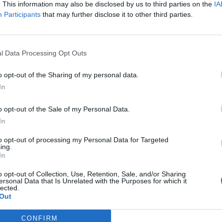
. This information may also be disclosed by us to third parties on the
IA
tes šā brīža dominante un pārējais — arī vīrs un sekss
Participants
that may further disclose it to other third parties.
rotams, nesekmē mīlēšanās atjaunošanos. Jums ar
o darīt, lai mazinātu Tavu ikdienas slodzi, kādus
Tev parādītos brīvais laiks, piemēram, frizierim vai
l Data Processing Opt Outs
enēm. Kaut vai brīva stundiņa, taču tā sekmēs
o opt-out of the Sharing of my personal data.
jābūt sadalītam, lai nav sajūta, ka nu priekšā tikai
In
r arī pieturas. Citādi notiek sievietes psiholoģiskā
 kopā ar vīru. Noteikti nepieciešams kopā gūt
o opt-out of the Sale of my Personal Data.
iet uz kādu koncertu, doties ceļojumā — arī ar
In
iņas. Un kādā brīdī romantika atgriezīsies.
to opt-out of processing my Personal Data for Targeted
ing.
In
o opt-out of Collection, Use, Retention, Sale, and/or Sharing
ersonal Data that Is Unrelated with the Purposes for which it
lected.
Out
CONFIRM