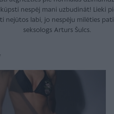
kūpsti nespēj mani uzbudināt! Lieki piebi
i nejūtos labi, jo nespēju mīlēties pati
seksologs Arturs Šulcs.
e