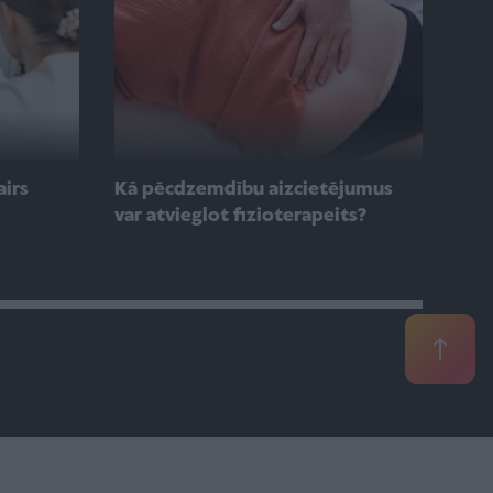
airs
Kā pēcdzemdību aizcietējumus
var atvieglot fizioterapeits?