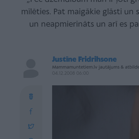
mīlēties. Pat maigākie glāsti un s
un neapmierināts un arī es pat
Justīne Fridrihsone
Mammamuntetiem.lv jautājums & atbild
04.12.2008 06:00