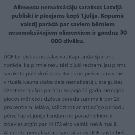
Alimentu nemaksātāju saraksts Latvijā
publiski ir pieejams kopš 1.jūlija. Kopumā
valstij parādā par saviem bērniem
nesamaksātajiem alimentiem ir gandrīz 30
000 cilvēku.
UGF Juridiskās nodaļas vadītāja Linda Sparāne
norāda, ka pirmie rezultāti bijuši redzami jau pirms
saraksta publiskošanas. Bailēs no piekāršanas pie
virtuālā kauna staba daļa nemaksātāju steigušies
dzēst iekrājušos parādu. Kopējā šā gada pirmajos
piecos mēnešos dzēstā parāda summa ir par 26
procentiem lielāka, salīdzinot ar attiecīgo periodu
pērn. Tāpat jūnijā fondam no parādniekiem ir
izdevies atgūt par 14 172 eiro vairāk nekā maijā.
Alimentu nemaksātāju sarosīšanos UGF saista tieši