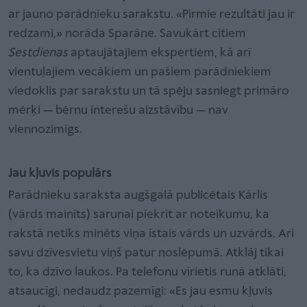
ar jauno parādnieku sarakstu. «Pirmie rezultāti jau ir
redzami,» norāda Sparāne. Savukārt citiem
Sestdienas
aptaujātajiem ekspertiem, kā arī
vientuļajiem vecākiem un pašiem parādniekiem
viedoklis par sarakstu un tā spēju sasniegt primāro
mērķi — bērnu interešu aizstāvību — nav
viennozīmīgs.
Jau kļuvis populārs
Parādnieku saraksta augšgalā publicētais Kārlis
(vārds mainīts) sarunai piekrīt ar noteikumu, ka
rakstā netiks minēts viņa īstais vārds un uzvārds. Arī
savu dzīvesvietu viņš patur noslēpumā. Atklāj tikai
to, ka dzīvo laukos. Pa telefonu vīrietis runā atklāti,
atsaucīgi, nedaudz pazemīgi: «Es jau esmu kļuvis