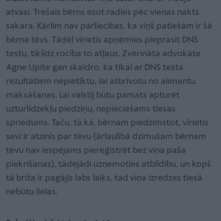
atvasi. Trešais bērns esot radies pēc vienas nakts
sakara. Kārlim nav pārliecības, ka viņš patiešām ir šā
bērna tēvs. Tādēļ vīrietis apņēmies pieprasīt DNS
testu, tiklīdz rocība to atļaus. Zvērināta advokāte
Agne Upīte gan skaidro, ka tikai ar DNS testa
rezultātiem nepietiktu, lai atbrīvotu no alimentu
maksāšanas. Lai valstij būtu pamats apturēt
uzturlīdzekļu piedziņu, nepieciešams tiesas
spriedums. Taču, tā kā, bērnam piedzimstot, vīrietis
sevi ir atzinis par tēvu (ārlaulībā dzimušam bērnam
tēvu nav iespējams piereģistrēt bez viņa paša
piekrišanas), tādējādi uzņemoties atbildību, un kopš
tā brīža ir pagājis labs laiks, tad viņa izredzes tiesā
nebūtu lielas.