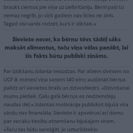
braukt ciemos pie viņa uz Lielbritāniju. Bērni paši to
nemaz negrib, jo viņš gadiem nav licies ne zinis.
Tagad visi varēs redzēt, kurš ir sliktais.»
Sieviete necer, ka bērnu tēvs tādēļ sāks
maksāt alimentus, taču viņa vēlas panākt, lai
šis fakts būtu publiski zināms.
Par iztikšanu Jolanta nesūdzas. Par abiem dvīņiem no
UGF ik mēnesi viņa saņem 140 eiro; audzināt bērnus
palīdz arī sievietes brālis un dzīvesbiedrs. «Dzīvošanai
mums pietiek. Galu galā bērnus es nedzemdēju
naudas dēļ.» Jolantas motivācija publiskot bijušā vīra
vārdu nav finansiāla. Sieviete ir apsvērusi arī domu
par vecāku tiesību atņemšanu bijušajam vīram.
«Taču tas būtu sarežģīti, jo uzturlīdzekļu