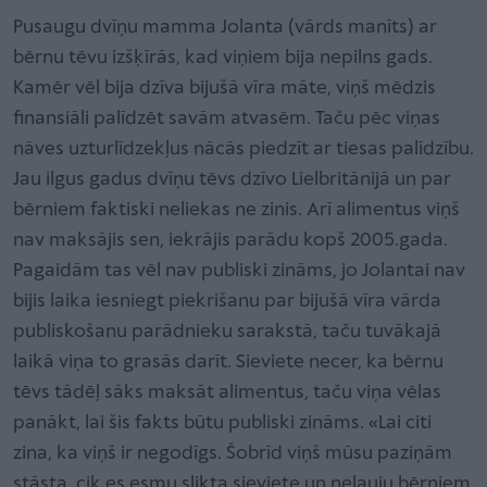
Pusaugu dvīņu mamma Jolanta (vārds manīts) ar
bērnu tēvu izšķīrās, kad viņiem bija nepilns gads.
Kamēr vēl bija dzīva bijušā vīra māte, viņš mēdzis
finansiāli palīdzēt savām atvasēm. Taču pēc viņas
nāves uzturlīdzekļus nācās piedzīt ar tiesas palīdzību.
Jau ilgus gadus dvīņu tēvs dzīvo Lielbritānijā un par
bērniem faktiski neliekas ne zinis. Arī alimentus viņš
nav maksājis sen, iekrājis parādu kopš 2005.gada.
Pagaidām tas vēl nav publiski zināms, jo Jolantai nav
bijis laika iesniegt piekrišanu par bijušā vīra vārda
publiskošanu parādnieku sarakstā, taču tuvākajā
laikā viņa to grasās darīt. Sieviete necer, ka bērnu
tēvs tādēļ sāks maksāt alimentus, taču viņa vēlas
panākt, lai šis fakts būtu publiski zināms. «Lai citi
zina, ka viņš ir negodīgs. Šobrīd viņš mūsu paziņām
stāsta, cik es esmu slikta sieviete un neļauju bērniem