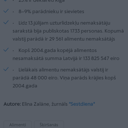
• 23% ir deklarēti Rīgā
• 8–9% parādnieku ir sievietes
• Līdz 13.jūlijam uzturlīdzekļu nemaksātāju
sarakstā bija publiskotas 1733 personas. Kopumā
valstij parādā ir 29 561 alimentu nemaksātājs
• Kopš 2004.gada kopējā alimentos
nesamaksātā summa Latvijā ir 133 825 547 eiro
• Lielākais alimentu nemaksātājs valstij ir
parādā 48 000 eiro. Viņa parāds krājies kopš
2004.gada
Autore:
Elīna Zalāne, žurnāls
"Sestdiena"
Alimenti
Šķiršanās