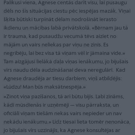
Palikusi viena, Agnese centās darīt visu, lai pusaugu
dēls no šīs situācijas ciestu pēc iespējas mazāk. Viņai
šķita būtiski turpināt dēlam nodrošināt ierasto
ikdienu un mācības labā privātskolā. «Bērnam jau tā
ir trauma, kad pusaudžu vecumā tēvs aiziet no
mājām un vairs neliekas par viņu ne zinis. Es
negribēju, lai bez visa tā viņam vēl ir jāmaina vide.»
Tam aizgājusi lielākā daļa viņas ienākumu, jo bijušais
vīrs naudu dēla audzināšanai deva neregulāri. Kad
Agnese draudēja ar tiesu darbiem, viņš atbildējis:
«Lūdzu! Man būs maksātnespēja.»
«Zinot viņa pazīšanos, tā arī būtu bijis. Labi zināms,
kādi mūsdienās ir uzņēmēji — visu pārraksta, un
oficiāli viņam tiešām nekas vairs nepieder un nav
nekādu ienākumu.» Līdz tiesai lieta tomēr nenonāca,
jo bijušais vīrs uzzinājis, ka Agnese konsultējas ar