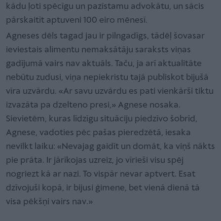
kādu ļoti spēcīgu un pazīstamu advokātu, un sācis
pārskaitīt aptuveni 100 eiro mēnesī.
Agneses dēls tagad jau ir pilngadīgs, tādēļ šovasar
ieviestais alimentu nemaksātāju saraksts viņas
gadījumā vairs nav aktuāls. Taču, ja arī aktualitāte
nebūtu zudusi, viņa nepiekristu tajā publiskot bijušā
vīra uzvārdu. «Ar savu uzvārdu es pati vienkārši tiktu
izvazāta pa dzelteno presi,» Agnese nosaka.
Sievietēm, kuras līdzīgu situāciju piedzīvo šobrīd,
Agnese, vadoties pēc pašas pieredzētā, iesaka
nevilkt laiku: «Nevajag gaidīt un domāt, ka viņš nākts
pie prāta. Ir jārīkojas uzreiz, jo vīrieši visu spēj
nogriezt kā ar nazi. To vispār nevar aptvert. Esat
dzīvojuši kopā, ir bijusi ģimene, bet vienā dienā tā
visa pēkšņi vairs nav.»