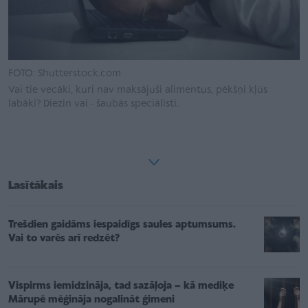
FOTO: Shutterstock.com
Vai tie vecāki, kuri nav maksājuši alimentus, pēkšņi kļūs
labāki? Diezin vai - šaubās speciālisti.
Lasītākais
Trešdien gaidāms iespaidīgs saules aptumsums.
Vai to varēs arī redzēt?
Vispirms iemidzināja, tad sazāļoja – kā mediķe
Mārupē mēģināja nogalināt ģimeni