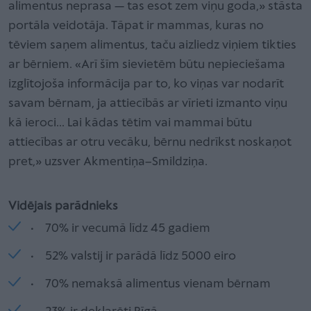
alimentus neprasa — tas esot zem viņu goda,» stāsta
portāla veidotāja. Tāpat ir mammas, kuras no
tēviem saņem alimentus, taču aizliedz viņiem tikties
ar bērniem. «Arī šīm sievietēm būtu nepieciešama
izglītojoša informācija par to, ko viņas var nodarīt
savam bērnam, ja attiecībās ar vīrieti izmanto viņu
kā ieroci... Lai kādas tētim vai mammai būtu
attiecības ar otru vecāku, bērnu nedrīkst noskaņot
pret,» uzsver Akmentiņa–Smildziņa.
Vidējais parādnieks
• 70% ir vecumā līdz 45 gadiem
• 52% valstij ir parādā līdz 5000 eiro
• 70% nemaksā alimentus vienam bērnam