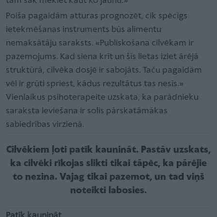
tam sāk meklēt kaut ko jaunu.»
Poiša pagaidām atturas prognozēt, cik spēcīgs
ietekmēšanas instruments būs alimentu
nemaksātāju saraksts. «Publiskošana cilvēkam ir
pazemojums. Kad siena krīt un šīs lietas iziet ārējā
struktūrā, cilvēka dosjē ir sabojāts. Taču pagaidām
vēl ir grūti spriest, kādus rezultātus tas nesīs.»
Vienlaikus psihoterapeite uzskata, ka parādnieku
saraksta ieviešana ir solis pārskatāmākas
sabiedrības virzienā.
Cilvēkiem ļoti patīk kaunināt. Pastāv uzskats,
ka cilvēki rīkojas slikti tikai tāpēc, ka pārējie
to nezina. Vajag tikai pazemot, un tad viņš
noteikti labosies.
Patīk kaunināt