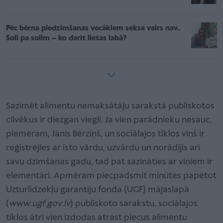
Pēc bērna piedzimšanas vecākiem seksa vairs nav.
Soli pa solim – ko darīt lietas labā?
Sazīmēt alimentu nemaksātāju sarakstā publiskotos
cilvēkus ir diezgan viegli. Ja vien parādnieku nesauc,
piemēram, Jānis Bērziņš, un sociālajos tīklos viņš ir
reģistrējies ar īsto vārdu, uzvārdu un norādījis arī
savu dzimšanas gadu, tad pat sazināties ar viņiem ir
elementāri. Apmēram piecpadsmit minūtes papētot
Uzturlīdzekļu garantiju fonda (UGF) mājaslapā
(
www.ugf.gov.lv
) publiskoto sarakstu, sociālajos
tīklos ātri vien izdodas atrast piecus alimentu