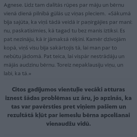
Agnese. Līdz tam dalītās rūpes par māju un bērnu
vienā dienā pilnībā gūlās uz viņas pleciem. «Sākumā
bija sajūta, ka viņš tādā veidā ir paņirgājies par mani:
nu, paskatīsimies, kā tagad tu bez manis iztiksi. Es
pat nezināju, kā ir jāmaksā rēķini. Kamēr dzīvojām
kopā, viņš visu bija sakārtojis tā, lai man par to
nebūtu jādomā. Pat teica, lai vispār nestrādāju un
mājās audzinu bērnu. Toreiz nepaklausīju viņu, un
labi, ka tā.»
Citos gadījumos vientuļie vecāki atturas
iznest šādas problēmas uz āru, jo apzinās, ka
tas var pavērsties pret viņiem pašiem un
rezultātā kļūt par iemeslu bērna apcelšanai
vienaudžu vidū.