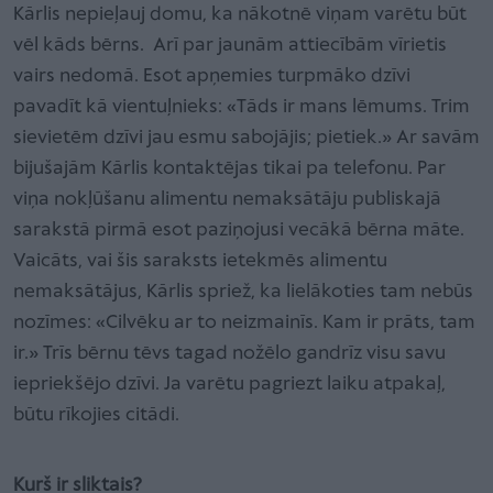
Kārlis nepieļauj domu, ka nākotnē viņam varētu būt
vēl kāds bērns. Arī par jaunām attiecībām vīrietis
vairs nedomā. Esot apņemies turpmāko dzīvi
pavadīt kā vientuļnieks: «Tāds ir mans lēmums. Trim
sievietēm dzīvi jau esmu sabojājis; pietiek.» Ar savām
bijušajām Kārlis kontaktējas tikai pa telefonu. Par
viņa nokļūšanu alimentu nemaksātāju publiskajā
sarakstā pirmā esot paziņojusi vecākā bērna māte.
Vaicāts, vai šis saraksts ietekmēs alimentu
nemaksātājus, Kārlis spriež, ka lielākoties tam nebūs
nozīmes: «Cilvēku ar to neizmainīs. Kam ir prāts, tam
ir.» Trīs bērnu tēvs tagad nožēlo gandrīz visu savu
iepriekšējo dzīvi. Ja varētu pagriezt laiku atpakaļ,
būtu rīkojies citādi.
Kurš ir sliktais?