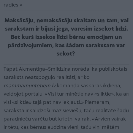
radies.»
Maksātāju, nemaksātāju skaitam un tam, vai
sarakstam ir bijusi jēga, varēsim izsekot līdzi.
Bet kurš izsekos līdzi bērnu emocijām un
pārdzīvojumiem, kas šādam sarakstam var
sekot?
Tāpat Akmentiņa–Smildziņa norāda, ka publiskotais
saraksts neatspoguļo realitāti, ar ko
mammamuntetiem.lv
komanda saskaras ikdienā,
veidojot portālu: «Visi tur minētie nav «sliktie», kā arī
visi «sliktie» tajā pat nav iekļauti.» Piemēram,
sarakstā ir salīdzoši maz sieviešu, taču realitātē šādu
parādnieču varētu būt krietni vairāk. «Arvien vairāk
ir tētu, kas bērnus audzina vieni, taču viņi mātēm