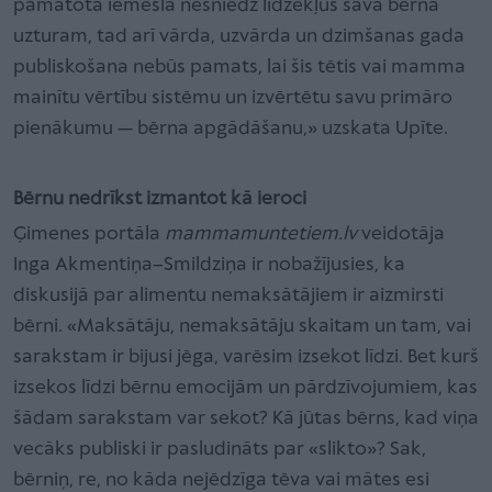
pamatota iemesla nesniedz līdzekļus sava bērna
uzturam, tad arī vārda, uzvārda un dzimšanas gada
publiskošana nebūs pamats, lai šis tētis vai mamma
mainītu vērtību sistēmu un izvērtētu savu primāro
pienākumu — bērna apgādāšanu,» uzskata Upīte.
Bērnu nedrīkst izmantot kā ieroci
Ģimenes portāla
mammamuntetiem.lv
veidotāja
Inga Akmentiņa–Smildziņa ir nobažījusies, ka
diskusijā par alimentu nemaksātājiem ir aizmirsti
bērni. «Maksātāju, nemaksātāju skaitam un tam, vai
sarakstam ir bijusi jēga, varēsim izsekot līdzi. Bet kurš
izsekos līdzi bērnu emocijām un pārdzīvojumiem, kas
šādam sarakstam var sekot? Kā jūtas bērns, kad viņa
vecāks publiski ir pasludināts par «slikto»? Sak,
bērniņ, re, no kāda nejēdzīga tēva vai mātes esi