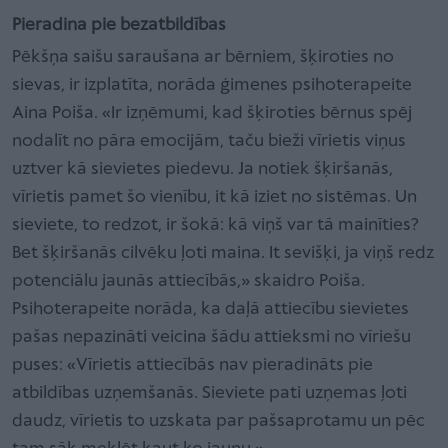
Pieradina pie bezatbildības
Pēkšņa saišu saraušana ar bērniem, šķiroties no
sievas, ir izplatīta, norāda ģimenes psihoterapeite
Aina Poiša. «Ir izņēmumi, kad šķiroties bērnus spēj
nodalīt no pāra emocijām, taču bieži vīrietis viņus
uztver kā sievietes piedevu. Ja notiek šķiršanās,
vīrietis pamet šo vienību, it kā iziet no sistēmas. Un
sieviete, to redzot, ir šokā: kā viņš var tā mainīties?
Bet šķiršanās cilvēku ļoti maina. It sevišķi, ja viņš redz
potenciālu jaunās attiecībās,» skaidro Poiša.
Psihoterapeite norāda, ka daļā attiecību sievietes
pašas nepazināti veicina šādu attieksmi no vīriešu
puses: «Vīrietis attiecībās nav pieradināts pie
atbildības uzņemšanās. Sieviete pati uzņemas ļoti
daudz, vīrietis to uzskata par pašsaprotamu un pēc