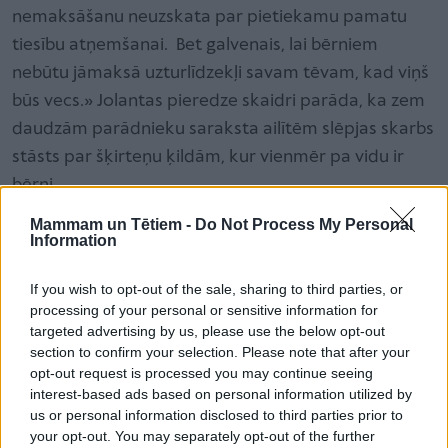
nemaksāšanu neuzskata par pietiekamu pamatu
tiesību atņemšanai. Bet galvenais, lai bērniem
nebūtu jāmaksā uzturlīdzekļi savam tēvam, kad viņš
būs vecs.» Jolantas pieredze skaidri parāda, ka zem
daudzām parādnieku saraksta ailītēm slēpjas skarbs
stāsts par šķirteņu ķildām, kur vienmēr pa vidu ir
bērni.
Mammam un Tētiem -
Do Not Process My Personal
Information
1150 eiro mēnesī
Rūdolfa mamma Anita (vārds mainīts), kura dēlu
If you wish to opt-out of the sale, sharing to third parties, or
audzina bez viņa tēva klātbūtnes, ir pieredzējusi
processing of your personal or sensitive information for
targeted advertising by us, please use the below opt-out
medaļas abas puses. Viņas dēla tēvs bērnu «tad
section to confirm your selection. Please note that after your
gribēja, tad negribēja», audzināšanā neiesaistījās un
opt-out request is processed you may continue seeing
alimentus nemaksāja, tādēļ uzturlīdzekļus viņa
interest-based ads based on personal information utilized by
us or personal information disclosed to third parties prior to
saņem no UGF. Arī sievietes tagadējam
your opt-out. You may separately opt-out of the further