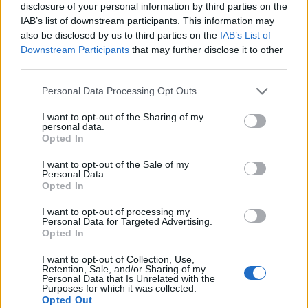
dzīvesbiedram Vilnim (vārds mainīts) iepriekšējās
disclosure of your personal information by third parties on the
attiecībās ir radušies bērni, kas aug pie viņu mātes
IAB’s list of downstream participants. This information may
also be disclosed by us to third parties on the
IAB’s List of
Vācijā. Tā kā bērni nākuši pasaulē Vācijā un arī
Downstream Participants
that may further disclose it to other
turpina tur dzīvot, viņu uzturlīdzekļu apmērs tiek
third parties.
aprēķināts atbilstoši šīs valsts dzīves līmenim. Vilnim
Personal Data Processing Opt Outs
uz Vāciju katru mēnesi jāsūta 1150 eiro.
I want to opt-out of the Sharing of my
Šī summa atstāj iespaidu ne tikai uz Viļņa pašreizējās
personal data.
ģimenes budžetu — lai neiedzīvotos parādos, vīrietis
Opted In
strādā uz naftas platformas ārzemēs un mājās pie
I want to opt-out of the Sale of my
Personal Data.
Anitas parādās tikai uz dažām dienām mēnesī. «Kad
Opted In
visu nomaksā, iztikšanai uz mēnesi viņam paliek 150
I want to opt-out of processing my
eiro. Latvijā par 1150 eiro varētu dzīvot bez
Personal Data for Targeted Advertising.
Opted In
strādāšanas, man nekad nav bijusi tik liela alga.
Protams, bērni ir jāuztur. Uzskatu — ja esi devis vaļu
I want to opt-out of Collection, Use,
Retention, Sale, and/or Sharing of my
savam krāniņam, pēc tam jābūt atbildīgam. Bet ir
Personal Data that Is Unrelated with the
Purposes for which it was collected.
jautājums, cik adekvāti tas notiek,» spriež Anita. Šī
Opted Out