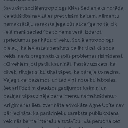
Savukārt sociālantropologs Klāvs Sedlenieks norāda,
ka atklātība nav zāles pret visām kaitēm. Alimentu
nemaksātāju saraksta jēga būs atkarīga no tā, cik
lielā mērā sabiedrība to ņems vērā, izdarot
spriedumus par kādu cilvēku. Sociālantropologs
pieļauj, ka ieviestais saraksts paliks tikai kā soda
veids, nevis pragmatisks solis problēmas risināšanai.
«Cilvēkiem ļoti patīk kaunināt. Pastāv uzskats, ka
cilvēki rīkojas slikti tikai tāpēc, ka pārējie to nezina.
Vajag tikai pazemot, un tad viņš noteikti labosies.
Bet arī līdz šim daudzos gadījumos kaimiņi un
paziņas tāpat zināja par alimentu nemaksāšanu.»
Arī ģimenes lietu zvērināta advokāte Agne Upīte nav
pārliecināta, ka parādnieku saraksta publiskošana
veicinās bērna interešu aizstāvību. «Ja persona bez