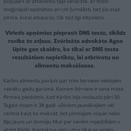
populārs ar atrašanos tajā sarakstā. Ar mani
mēģinājuši sazināties arī citi žurnālisti, bet jūs esat
pirmā, kurai atsaucos. Cik tad ilgi slēpsies!»
Vīrietis apņēmies pieprasīt DNS testu, tiklīdz
rocība to atļaus. Zvērināta advokāte Agne
Upīte gan skaidro, ka tikai ar DNS testa
rezultātiem nepietiktu, lai atbrīvotu no
alimentu maksāšanas.
Kārlim alimentu parāds par trim bērniem veidojies
vairāku gadu garumā. Katram bērnam ir sava māte.
Pirmais piedzimis, kad Kārlim bija nedaudz pāri 20.
Tagad viņam ir 38 gadi. «Diviem jaunākajiem vēl
centos kaut ko maksāt, bet pirmajam vispār neko.
Biju jauns un domāju tikai par savām vajadzībām,»
atzīst Kārlis. Kontaktus viņš uztur tikai ar vidējo