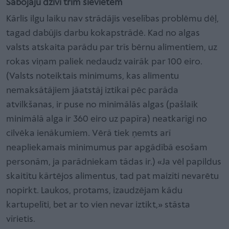
Sabojāju dzīvi trim sievietēm
Kārlis ilgu laiku nav strādājis veselības problēmu dēļ,
tagad dabūjis darbu kokapstrādē. Kad no algas
valsts atskaita parādu par trīs bērnu alimentiem, uz
rokas viņam paliek nedaudz vairāk par 100 eiro.
(Valsts noteiktais minimums, kas alimentu
nemaksātājiem jāatstāj iztikai pēc parāda
atvilkšanas, ir puse no minimālās algas (pašlaik
minimālā alga ir 360 eiro uz papīra) neatkarīgi no
cilvēka ienākumiem. Vērā tiek ņemts arī
neapliekamais minimumus par apgādībā esošam
personām, ja parādniekam tādas ir.) «Ja vēl papildus
skaitītu kārtējos alimentus, tad pat maizīti nevarētu
nopirkt. Laukos, protams, izaudzējam kādu
kartupelīti, bet ar to vien nevar iztikt,» stāsta
vīrietis.