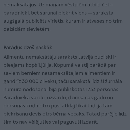
nemaksātājus. Uz manām vēstulēm atbild četri
parādnieki, bet sarunai piekrīt viens — saraksta
augšgalā publicēts vīrietis, kuram ir atvases no trim
dažādām sievietēm.
Parādus dzēš naskāk
Alimentu nemaksātāju saraksts Latvijā publiski ir
pieejams kopš 1.jūlija. Kopumā valstij parādā par
saviem bērniem nesamaksātajiem alimentiem ir
gandrīz 30 000 cilvēku, taču sarakstā līdz šī žurnāla
numura nodošanai bija publiskotas 1733 personas.
Parādnieka vārdu, uzvārdu, dzimšanas gadu un
personas koda otro pusi atklāj tikai tad, ja tam
piekrišanu devis otrs bērna vecāks. Tātad pārējie līdz
šim to nav vēlējušies vai paguvuši izdarīt.