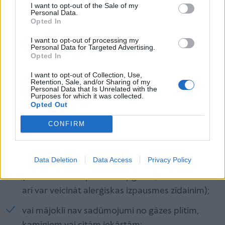
dažu minūšu, stundu laikā, ir tikai apmēram 1–2 %
I want to opt-out of the Sale of my
Personal Data.
zīdaiņu.
Opted In
I want to opt-out of processing my
“Ja tomēr bērniņam ir ilgstoši aizlikts deguns vai pēc
Personal Data for Targeted Advertising.
Opted In
iziešanas ārā sāk asarot acis, viņš sāk raudāt,
knosīties un ir redzams, ka mazais cilvēks nejūtas
I want to opt-out of Collection, Use,
Retention, Sale, and/or Sharing of my
labi, turklāt tā notiek ikreiz pastaigu laikā, vēlams
Personal Data that Is Unrelated with the
Purposes for which it was collected.
doties pie sava ārsta,” mudina Gundega Skruze-
Opted Out
Janava un piebilst, ka vēlams arī pārskatīt ģimenes
CONFIRM
ieradumus:
Data Deletion
Data Access
Privacy Policy
vai bērnu aprūpējošie pieaugušie nesmēķē
(tabakas dūmu paliekas apģērbā, matos un ādā
arī var veicināt alerģiskas izpausmes zīdainim);
vai mājoklī nav sadūmojumi no gāzes plītīm,