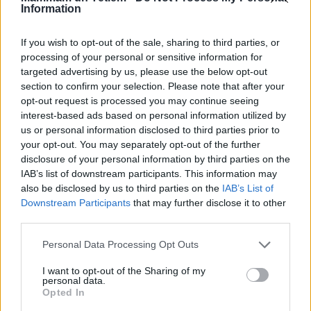
Information
putekšņi, un ziedēšanas laikā tie ir gaisā it visur – gan
laukos, gan pilsētā un arī iekštelpās.
If you wish to opt-out of the sale, sharing to third parties, or
processing of your personal or sensitive information for
targeted advertising by us, please use the below opt-out
Ziedputekšņu alerģija zīdainim – vai tiešām?
section to confirm your selection. Please note that after your
Visbiežāk alerģija pret ziedputekšņiem mēdz būt
opt-out request is processed you may continue seeing
bērniem skolas vecumā, taču tā var izpausties arī
interest-based ads based on personal information utilized by
us or personal information disclosed to third parties prior to
agrāk – jau četru līdz sešu gadu vecumā.
your opt-out. You may separately opt-out of the further
Raksturīgākie simptomi ir acu asarošana, aizlikts
disclosure of your personal information by third parties on the
deguns, šķaudīšana, un parasti šīs izpausmes
IAB’s list of downstream participants. This information may
also be disclosed by us to third parties on the
IAB’s List of
saasinās, bērnam izejot ārā.
Downstream Participants
that may further disclose it to other
third parties.
Par laimi, ziedputekšņu alerģija zīdaiņiem nav tipiska,
Personal Data Processing Opt Outs
īpaši, ja bērniņš saņem
mammas pienu
. Ātrā tipa
I want to opt-out of the Sharing of my
alerģiskas reakcijas, kāda ir ziedputekšņu alerģijai un
personal data.
kas parādās uzreiz pēc saskarsmes ar alergēnu vai
Opted In