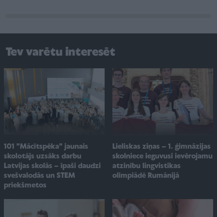
Tev varētu interesēt
101 "Mācītspēka" jaunais
Lieliskas ziņas – 1. ģimnāzijas
skolotājs uzsāks darbu
skolniece ieguvusi ievērojamu
Latvijas skolās – īpaši daudzi
atzinību lingvistikas
svešvalodās un STEM
olimpiādē Rumānijā
priekšmetos