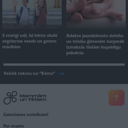
5 svarīgi soļi, lai bērns skolā
Ādažos jaundzimušo dvīnīšu
atgrieztos vesels un gatavs
un trīnīšu ģimenēm turpmāk
mācībām
izmaksās tiešām iespaidīgu
pabalstu
Vairāk rakstu no "Bērns"
Lietošanas noteikumi
Par mums