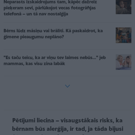
Neparasts izskaidrojums tam, kāpēc dažreiz
pieķeram sevi, pārlūkojot vecas fotogrāfijas
telefonā – un tā nav nostalģija
Bērns lūdz māsiņu vai brālīti. Kā paskaidrot, ka
ģimene pieaugumu neplāno?
"Es taču teicu, ka ar viņu tev laimes nebūs..." jeb
mammas, kas visu zina labāk
Pētījumi liecina – visaugstākais risks, ka
bērnam būs alerģija, ir tad, ja tāda bijusi