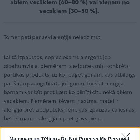
abiem vecākiem (60–80 %) vai vienam no
vecākiem (30–50 %).
Tomēr pati par sevi alerģija neiedzimst.
Lai tā izpaustos, nepieciešams alergēns jeb
olbaltumviela, piemēram, ziedputeksnis, konkrēts
pārtikas produkts, uz ko reaģēt gēnam, kas atbildīgs
par šādu paaugstinātu jutīgumu. Turklāt alerģija
bērnam var būt pret kaut ko pilnīgi citu nekā abiem
vecākiem. Piemēram, tēvam ir astma, mātei ir
alerģija pret ziedputekšņiem, kas izpaužas kā iesnas,
bet bērnam – alerģija ir pret govs pienu.
Alerģiju pret ziedputekšņiem (polinozi) izraisa augu
Mammam un Tētiem -
Do Not Process My Personal