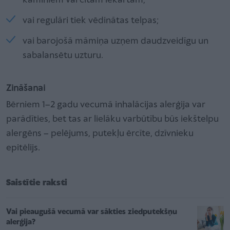
kamīniem vai citām iekārtām;
vai regulāri tiek vēdinātas telpas;
vai barojošā māmiņa uzņem daudzveidīgu un
sabalansētu uzturu.
Zināšanai
Bērniem 1–2 gadu vecumā inhalācijas alerģija var
parādīties, bet tas ar lielāku varbūtību būs iekštelpu
alergēns – pelējums, putekļu ērcīte, dzīvnieku
epitēlijs.
Saistītie raksti
Vai pieaugušā vecumā var sākties ziedputekšņu
alerģija?