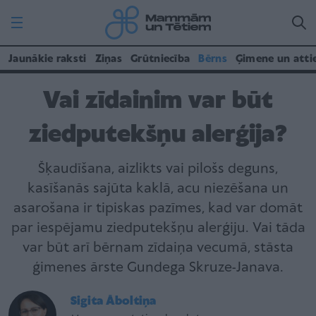
Jaunākie raksti
Ziņas
Grūtniecība
Bērns
Ģimene un atti
Vai zīdainim var būt
ziedputekšņu alerģija?
Šķaudīšana, aizlikts vai pilošs deguns,
kasīšanās sajūta kaklā, acu niezēšana un
asarošana ir tipiskas pazīmes, kad var domāt
par iespējamu ziedputekšņu alerģiju. Vai tāda
var būt arī bērnam zīdaiņa vecumā, stāsta
ģimenes ārste Gundega Skruze-Janava.
Sigita Āboltiņa