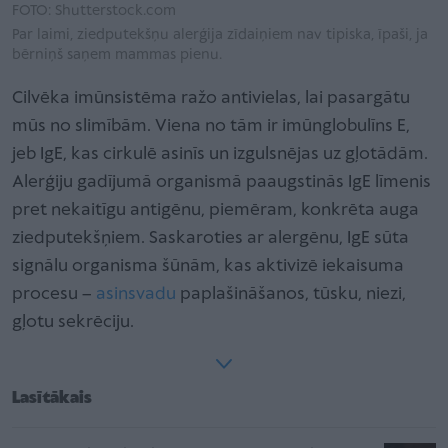
FOTO: Shutterstock.com
Par laimi, ziedputekšņu alerģija zīdaiņiem nav tipiska, īpaši, ja
bērniņš saņem mammas pienu.
Cilvēka imūnsistēma ražo antivielas, lai pasargātu
mūs no slimībām. Viena no tām ir imūnglobulīns E,
jeb IgE, kas cirkulē asinīs un izgulsnējas uz gļotādām.
Alerģiju gadījumā organismā paaugstinās IgE līmenis
pret nekaitīgu antigēnu, piemēram, konkrēta auga
ziedputekšņiem. Saskaroties ar alergēnu, IgE sūta
signālu organisma šūnām, kas aktivizē iekaisuma
procesu –
asinsvadu
paplašināšanos, tūsku, niezi,
gļotu sekrēciju.
Lasītākais