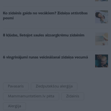
Ko zīdainis gaida no vecākiem? Zīdaiņa attīstības
posmi
8 kļūdas, lietojot saules aizsargkrēmu zīdainim
6 vingrinājumi runas veicināšanai zīdaiņa vecumā
Pavasaris
Ziedputekšņu alerģija
Mammamuntetiem.lv pēta
Zīdainis
Alerģija