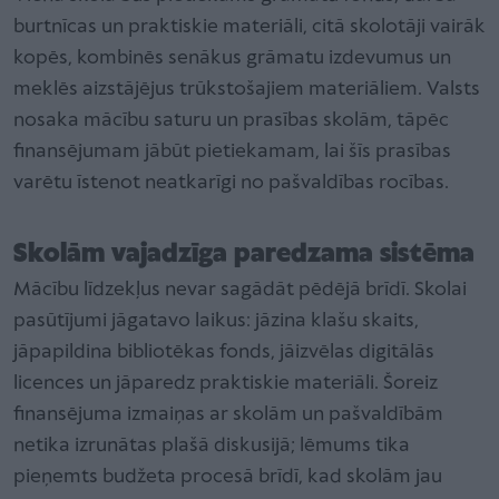
burtnīcas un praktiskie materiāli, citā skolotāji vairāk
kopēs, kombinēs senākus grāmatu izdevumus un
meklēs aizstājējus trūkstošajiem materiāliem. Valsts
nosaka mācību saturu un prasības skolām, tāpēc
finansējumam jābūt pietiekamam, lai šīs prasības
varētu īstenot neatkarīgi no pašvaldības rocības.
Skolām vajadzīga paredzama sistēma
Mācību līdzekļus nevar sagādāt pēdējā brīdī. Skolai
pasūtījumi jāgatavo laikus: jāzina klašu skaits,
jāpapildina bibliotēkas fonds, jāizvēlas digitālās
licences un jāparedz praktiskie materiāli. Šoreiz
finansējuma izmaiņas ar skolām un pašvaldībām
netika izrunātas plašā diskusijā; lēmums tika
pieņemts budžeta procesā brīdī, kad skolām jau