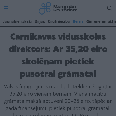
Jaunākie raksti
Ziņas
Grūtniecība
Bērns
Ģimene un atti
Carnikavas vidusskolas
direktors: Ar 35,20 eiro
skolēnam pietiek
pusotrai grāmatai
Valsts finansējums mācību līdzekļiem šogad ir
35,20 eiro vienam bērnam. Viena mācību
grāmata maksā aptuveni 20–25 eiro, tāpēc ar
gada finansējumu pietiek pusotrai grāmatai,
lai gan skolēnam gadā ir 12–16 mācību