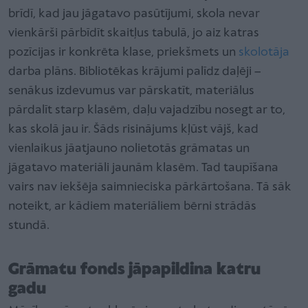
brīdī, kad jau jāgatavo pasūtījumi, skola nevar
vienkārši pārbīdīt skaitļus tabulā, jo aiz katras
pozīcijas ir konkrēta klase, priekšmets un
skolotāja
darba plāns. Bibliotēkas krājumi palīdz daļēji –
senākus izdevumus var pārskatīt, materiālus
pārdalīt starp klasēm, daļu vajadzību nosegt ar to,
kas skolā jau ir. Šāds risinājums kļūst vājš, kad
vienlaikus jāatjauno nolietotās grāmatas un
jāgatavo materiāli jaunām klasēm. Tad taupīšana
vairs nav iekšēja saimnieciska pārkārtošana. Tā sāk
noteikt, ar kādiem materiāliem bērni strādās
stundā.
Grāmatu fonds jāpapildina katru
gadu