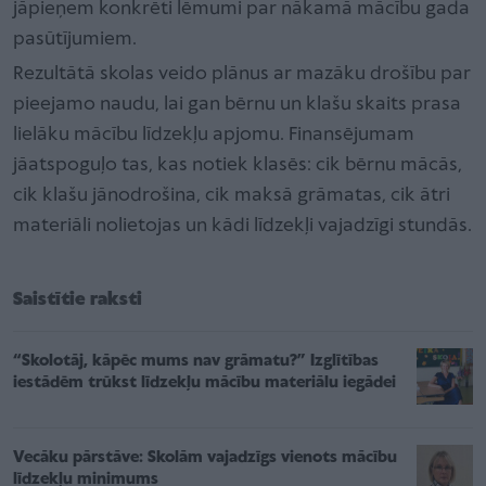
jāpieņem konkrēti lēmumi par nākamā mācību gada
pasūtījumiem.
Rezultātā skolas veido plānus ar mazāku drošību par
pieejamo naudu, lai gan bērnu un klašu skaits prasa
lielāku mācību līdzekļu apjomu. Finansējumam
jāatspoguļo tas, kas notiek klasēs: cik bērnu mācās,
cik klašu jānodrošina, cik maksā grāmatas, cik ātri
materiāli nolietojas un kādi līdzekļi vajadzīgi stundās.
Saistītie raksti
“Skolotāj, kāpēc mums nav grāmatu?” Izglītības
iestādēm trūkst līdzekļu mācību materiālu iegādei
Vecāku pārstāve: Skolām vajadzīgs vienots mācību
līdzekļu minimums