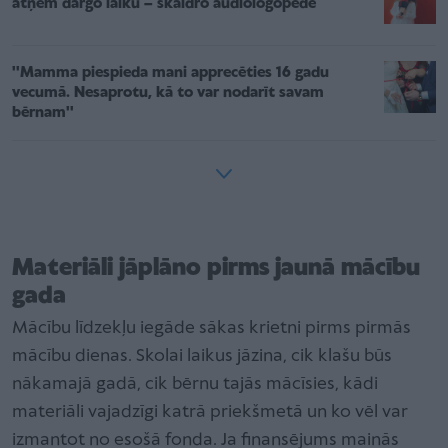
atņem dārgo laiku – skaidro audiologopēde
''Mamma piespieda mani apprecēties 16 gadu
vecumā. Nesaprotu, kā to var nodarīt savam
bērnam''
Materiāli jāplāno pirms jaunā mācību
gada
Mācību līdzekļu iegāde sākas krietni pirms pirmās
mācību dienas. Skolai laikus jāzina, cik klašu būs
nākamajā gadā, cik bērnu tajās mācīsies, kādi
materiāli vajadzīgi katrā priekšmetā un ko vēl var
izmantot no esošā fonda. Ja finansējums mainās