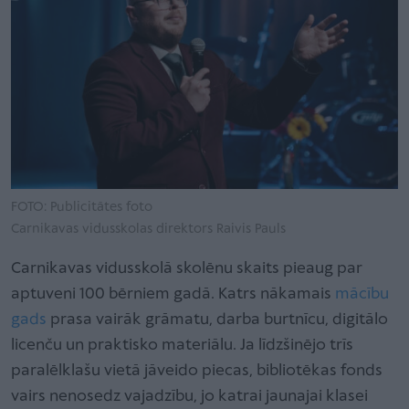
FOTO: Publicitātes foto
Carnikavas vidusskolas direktors Raivis Pauls
Carnikavas vidusskolā skolēnu skaits pieaug par
aptuveni 100 bērniem gadā. Katrs nākamais
mācību
gads
prasa vairāk grāmatu, darba burtnīcu, digitālo
licenču un praktisko materiālu. Ja līdzšinējo trīs
paralēlklašu vietā jāveido piecas, bibliotēkas fonds
vairs nenosedz vajadzību, jo katrai jaunajai klasei