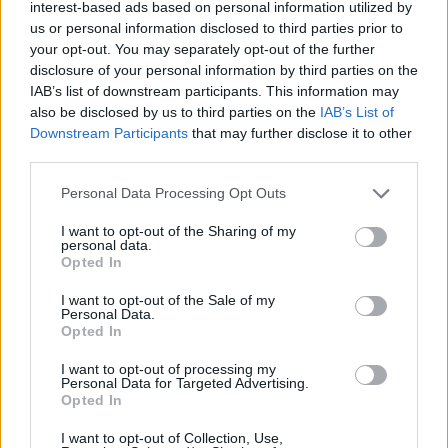
interest-based ads based on personal information utilized by
Ja grāmatu nepietiek visiem, skola var tās atstāt
us or personal information disclosed to third parties prior to
klasē. Stundā bērni strādā ar kopīgo grāmatu
your opt-out. You may separately opt-out of the further
disclosure of your personal information by third parties on the
komplektu, dienas beigās grāmatas paliek skolā, un
IAB’s list of downstream participants. This information may
to pašu komplektu izmanto cita klase. Tas īslaicīgi
also be disclosed by us to third parties on the
IAB’s List of
mazina trūkumu, taču mājās bērnam vairs nav
Downstream Participants
that may further disclose it to other
third parties.
grāmatas, no kuras atkārtot tēmu vai pabeigt
uzdevumu. Jaunākajās klasēs grāmatas trūkums
Personal Data Processing Opt Outs
ierobežo arī vecāku iespēju palīdzēt, jo bērna
I want to opt-out of the Sharing of my
burtnīcā, darba lapā vai e-klasē parasti redzama
personal data.
Opted In
tikai daļa no stundā apgūtā: uzdevums, atbilde vai
skolotāja norāde. Pilns skaidrojums ar piemēriem tur
I want to opt-out of the Sale of my
Personal Data.
bieži vairs nav redzams.
Opted In
I want to opt-out of processing my
Personal Data for Targeted Advertising.
Digitālie rīki nevar aizstāt visu
Opted In
Digitālās platformas skolā palīdz tad, ja skolotājs tās
I want to opt-out of Collection, Use,