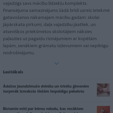
vajadzīgs savs mācību līdzekļu komplekts.
Finansējuma samazinājums šādā brīdī uzreiz ietekmē
gatavošanos nākamajam mācību gadam: skolai
jāpārskata pirkumi, daļa vajadzību jāatliek, un
atsevišķos priekšmetos skolotājiem nāksies
paļauties uz pagaidu risinājumiem ar kopētām
lapām, senākiem grāmatu izdevumiem vai nepilnīgu
nodrošinājumu.
Lasītākais
Ādažos jaundzimušo dvīnīšu un trīnīšu ģimenēm
turpmāk izmaksās tiešām iespaidīgu pabalstu
Bīstamie mīti par bērnu valodu, kas vecākiem