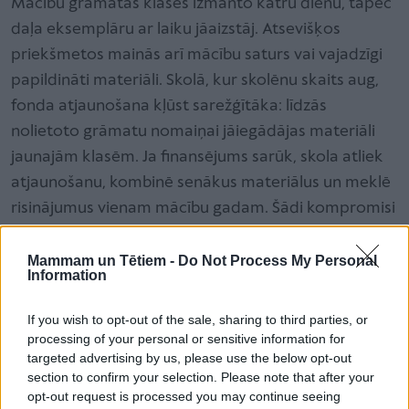
Mācību grāmatas klasēs izmanto katru dienu, tāpēc
daļa eksemplāru ar laiku jāaizstāj. Atsevišķos
priekšmetos mainās arī mācību saturs vai vajadzīgi
papildināti materiāli. Skolā, kur skolēnu skaits aug,
fonda atjaunošana kļūst sarežģītāka: līdzās
nolietoto grāmatu nomaiņai jāiegādājas materiāli
jaunajām klasēm. Ja finansējums sarūk, skola atliek
atjaunošanu, kombinē senākus materiālus un meklē
risinājumus vienam mācību gadam. Šādi kompromisi
ātri nonāk līdz stundai: skolotājam jāpielāgo
uzdevumi pieejamajiem materiāliem, bērni strādā ar
Mammam un Tētiem -
Do Not Process My Personal
Information
dažādiem izdevumiem vai kopētām lapām, un arvien
vairāk laika aiziet trūkumu lāpīšanai.
If you wish to opt-out of the sale, sharing to third parties, or
processing of your personal or sensitive information for
targeted advertising by us, please use the below opt-out
Grāmata klasē neatrisina mācīšanos
section to confirm your selection. Please note that after your
mājās
opt-out request is processed you may continue seeing