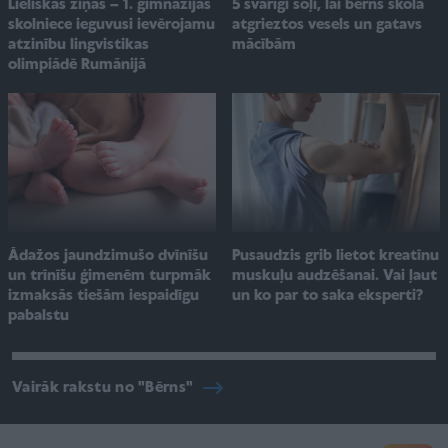
Lieliskas ziņas – 1. ģimnāzijas
5 svarīgi soļi, lai bērns skolā
skolniece ieguvusi ievērojamu
atgrieztos vesels un gatavs
atzinību lingvistikas
mācībām
olimpiādē Rumānijā
Pusaudzis grib lietot kreatīnu
Ādažos jaundzimušo dvīnīšu
muskuļu audzēšanai. Vai ļaut
un trīnīšu ģimenēm turpmāk
un ko par to saka eksperti?
izmaksās tiešām iespaidīgu
pabalstu
Vairāk rakstu no "Bērns"