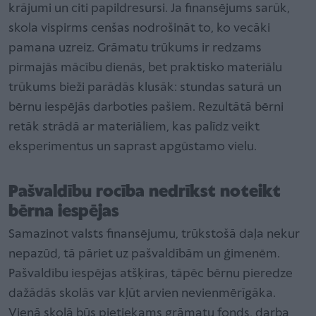
krājumi un citi papildresursi. Ja finansējums sarūk,
skola vispirms cenšas nodrošināt to, ko vecāki
pamana uzreiz. Grāmatu trūkums ir redzams
pirmajās mācību dienās, bet praktisko materiālu
trūkums bieži parādās klusāk: stundas saturā un
bērnu iespējās darboties pašiem. Rezultātā bērni
retāk strādā ar materiāliem, kas palīdz veikt
eksperimentus un saprast apgūstamo vielu.
Pašvaldību rocība nedrīkst noteikt
bērna iespējas
Samazinot valsts finansējumu, trūkstošā daļa nekur
nepazūd, tā pāriet uz pašvaldībām un ģimenēm.
Pašvaldību iespējas atšķiras, tāpēc bērnu pieredze
dažādās skolās var kļūt arvien nevienmērīgāka.
Vienā skolā būs pietiekams grāmatu fonds, darba