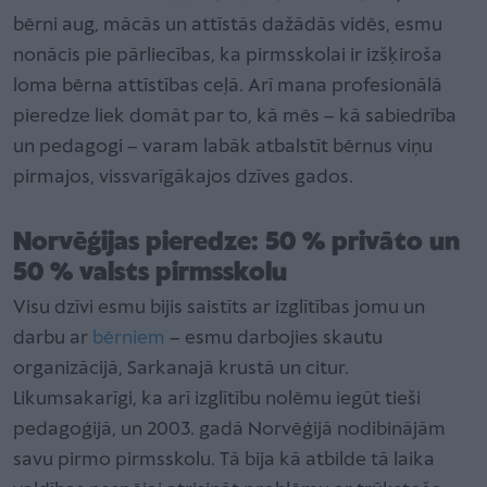
bērni aug, mācās un attīstās dažādās vidēs, esmu
nonācis pie pārliecības, ka pirmsskolai ir izšķiroša
loma bērna attīstības ceļā. Arī mana profesionālā
pieredze liek domāt par to, kā mēs – kā sabiedrība
un pedagogi – varam labāk atbalstīt bērnus viņu
pirmajos, vissvarīgākajos dzīves gados.
Norvēģijas pieredze: 50 % privāto un
50 % valsts pirmsskolu
Visu dzīvi esmu bijis saistīts ar izglītības jomu un
darbu ar
bērniem
– esmu darbojies skautu
organizācijā, Sarkanajā krustā un citur.
Likumsakarīgi, ka arī izglītību nolēmu iegūt tieši
pedagoģijā, un 2003. gadā Norvēģijā nodibinājām
savu pirmo pirmsskolu. Tā bija kā atbilde tā laika