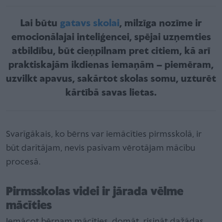
Lai būtu
gatavs skolai
, milzīga nozīme ir
emocionālajai inteliģencei, spējai uzņemties
atbildību, būt cieņpilnam pret citiem, kā arī
praktiskajām ikdienas iemaņām – piemēram,
uzvilkt apavus, sakārtot skolas somu, uzturēt
kārtībā savas lietas.
Svarīgākais, ko bērns var iemācīties pirmsskolā, ir
būt darītājam, nevis pasīvam vērotājam mācību
procesā.
Pirmsskolas videi ir jārada vēlme
mācīties
Iemācot bērnam mācīties, domāt, risināt dažādas