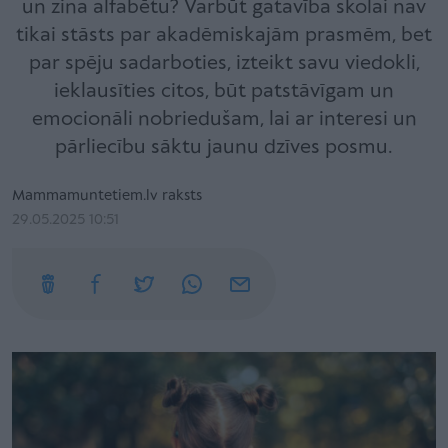
un zina alfabētu? Varbūt gatavība skolai nav
tikai stāsts par akadēmiskajām prasmēm, bet
par spēju sadarboties, izteikt savu viedokli,
ieklausīties citos, būt patstāvīgam un
emocionāli nobriedušam, lai ar interesi un
pārliecību sāktu jaunu dzīves posmu.
Mammamuntetiem.lv raksts
29.05.2025 10:51