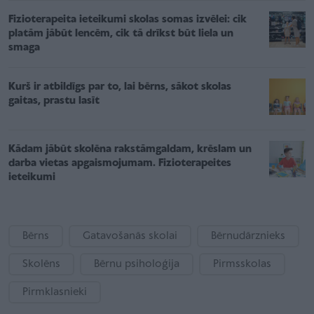
Fizioterapeita ieteikumi skolas somas izvēlei: cik
platām jābūt lencēm, cik tā drīkst būt liela un
smaga
Kurš ir atbildīgs par to, lai bērns, sākot skolas
gaitas, prastu lasīt
Kādam jābūt skolēna rakstāmgaldam, krēslam un
darba vietas apgaismojumam. Fizioterapeites
ieteikumi
Bērns
Gatavošanās skolai
Bērnudārznieks
Skolēns
Bērnu psiholoģija
Pirmsskolas
Pirmklasnieki