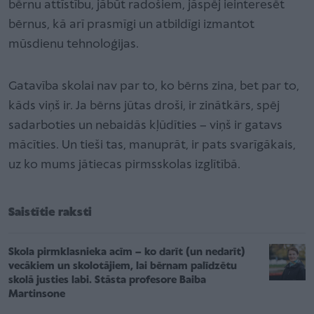
bērnu attīstību, jābūt radošiem, jāspēj ieinteresēt
bērnus, kā arī prasmīgi un atbildīgi izmantot
mūsdienu tehnoloģijas.
Gatavība skolai nav par to, ko bērns zina, bet par to,
kāds viņš ir. Ja bērns jūtas droši, ir zinātkārs, spēj
sadarboties un nebaidās kļūdīties – viņš ir gatavs
mācīties. Un tieši tas, manuprāt, ir pats svarīgākais,
uz ko mums jātiecas pirmsskolas izglītībā.
Saistītie raksti
Skola pirmklasnieka acīm – ko darīt (un nedarīt)
vecākiem un skolotājiem, lai bērnam palīdzētu
skolā justies labi. Stāsta profesore Baiba
Martinsone