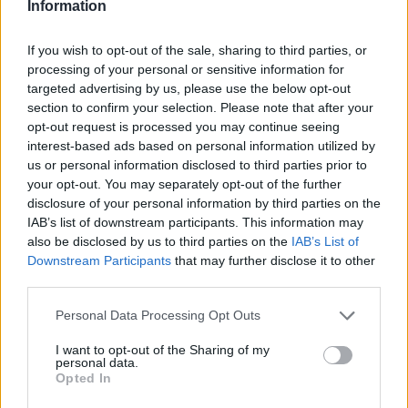
Information
ka līdz tam bērnam jau jāprot gan rakstīt, gan lasīt.
Uzskatu, ka pirmsskolas izglītībā jāmeklē balanss –
If you wish to opt-out of the sale, sharing to third parties, or
bērnudārzam nav jākļūst par skolu, bet jāapzinās, ka
processing of your personal or sensitive information for
targeted advertising by us, please use the below opt-out
bērni mācās visdažādākajos veidos, ne tikai sēžot
section to confirm your selection. Please note that after your
skolas solos.
opt-out request is processed you may continue seeing
interest-based ads based on personal information utilized by
us or personal information disclosed to third parties prior to
your opt-out. You may separately opt-out of the further
disclosure of your personal information by third parties on the
IAB’s list of downstream participants. This information may
also be disclosed by us to third parties on the
IAB’s List of
Downstream Participants
that may further disclose it to other
third parties.
Personal Data Processing Opt Outs
I want to opt-out of the Sharing of my
personal data.
Opted In