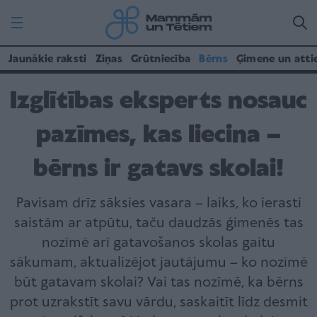
Jaunākie raksti
Ziņas
Grūtniecība
Bērns
Ģimene un atti
Izglītības eksperts nosauc
pazīmes, kas liecina –
bērns ir gatavs skolai!
Pavisam drīz sāksies vasara – laiks, ko ierasti
saistām ar atpūtu, taču daudzās ģimenēs tas
nozīmē arī gatavošanos skolas gaitu
sākumam, aktualizējot jautājumu – ko nozīmē
būt gatavam skolai? Vai tas nozīmē, ka bērns
prot uzrakstīt savu vārdu, saskaitīt līdz desmit