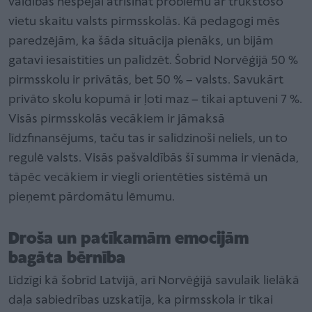
valdības nespējai atrisināt problēmu ar trūkstošo
vietu skaitu valsts pirmsskolās. Kā pedagogi mēs
paredzējām, ka šāda situācija pienāks, un bijām
gatavi iesaistīties un palīdzēt. Šobrīd Norvēģijā 50 %
pirmsskolu ir privātās, bet 50 % – valsts. Savukārt
privāto skolu kopumā ir ļoti maz – tikai aptuveni 7 %.
Visās pirmsskolās vecākiem ir jāmaksā
līdzfinansējums, taču tas ir salīdzinoši neliels, un to
regulē valsts. Visās pašvaldībās šī summa ir vienāda,
tāpēc vecākiem ir viegli orientēties sistēmā un
pieņemt pārdomātu lēmumu.
Droša un patīkamām emocijām
bagāta bērnība
Līdzīgi kā šobrīd Latvijā, arī Norvēģijā savulaik lielākā
daļa sabiedrības uzskatīja, ka pirmsskola ir tikai