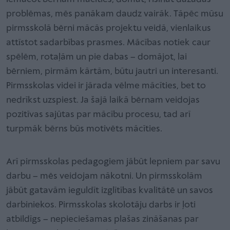
problēmas, mēs panākam daudz vairāk. Tāpēc mūsu
pirmsskolā bērni mācās projektu veidā, vienlaikus
attīstot sadarbības prasmes. Mācības notiek caur
spēlēm, rotaļām un pie dabas – domājot, lai
bērniem, pirmām kārtām, būtu jautri un interesanti.
Pirmsskolas videi ir jārada vēlme mācīties, bet to
nedrīkst uzspiest. Ja šajā laikā bērnam veidojas
pozitīvas sajūtas par mācību procesu, tad arī
turpmāk bērns būs motivēts mācīties.
Arī pirmsskolas pedagogiem jābūt lepniem par savu
darbu – mēs veidojam nākotni. Un pirmsskolām
jābūt gatavām ieguldīt izglītības kvalitātē un savos
darbiniekos. Pirmsskolas skolotāju darbs ir ļoti
atbildīgs – nepieciešamas plašas zināšanas par