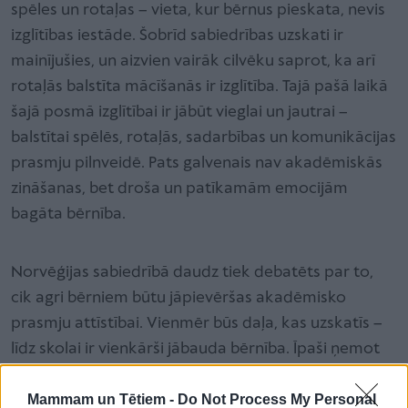
spēles un rotaļas – vieta, kur bērnus pieskata, nevis
izglītības iestāde. Šobrīd sabiedrības uzskati ir
mainījušies, un aizvien vairāk cilvēku saprot, ka arī
rotaļās balstīta mācīšanās ir izglītība. Tajā pašā laikā
šajā posmā izglītībai ir jābūt vieglai un jautrai –
balstītai spēlēs, rotaļās, sadarbības un komunikācijas
prasmju pilnveidē. Pats galvenais nav akadēmiskās
zināšanas, bet droša un patīkamām emocijām
bagāta bērnība.
Norvēģijas sabiedrībā daudz tiek debatēts par to,
cik agri bērniem būtu jāpievēršas akadēmisko
prasmju attīstībai. Vienmēr būs daļa, kas uzskatīs –
līdz skolai ir vienkārši jābauda bērnība. Īpaši ņemot
vērā, ka Norvēģijā bērni sāk apmeklēt skolu sešu
Mammam un Tētiem -
Do Not Process My Personal
gadu vecumā. Tomēr ik pa laikam izskan viedoklis,