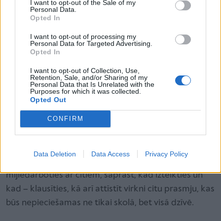
I want to opt-out of the Sale of my
Hanss Jakobs Sunnbijs.
Personal Data.
Opted In
Pirmajos piecos dzīves gados attīstās
I want to opt-out of processing my
Personal Data for Targeted Advertising.
80 % smadzeņu potenciāla
Opted In
Pirmsskolā bērni mācās visu laiku – daloties savās
I want to opt-out of Collection, Use,
Retention, Sale, and/or Sharing of my
sajūtās no rīta, ēdot kopā brokastis vai pusdienas,
Personal Data that Is Unrelated with the
Purposes for which it was collected.
dodoties pastaigās, darbojoties grupā. Bērnudārzs ir
Opted Out
vieta, kur bērns sagatavojas skolai, taču ar to nav
CONFIRM
jāsaprot agrīna akadēmisko zināšanu ieguve. Jā,
pirmajos piecos dzīves gados attīstās 80 %
smadzeņu potenciāla, taču šajā laikā svarīgākie
Data Deletion
Data Access
Privacy Policy
uzdevumi ir apgūt prasmi paust viedokli,
mijiedarboties ar citiem, saprast, kad izteikties un
kad – klausīties, kā arī attīstīt virkni citu prasmju, kas
būs nepieciešamas ne tikai skolā, bet visā dzīvē.