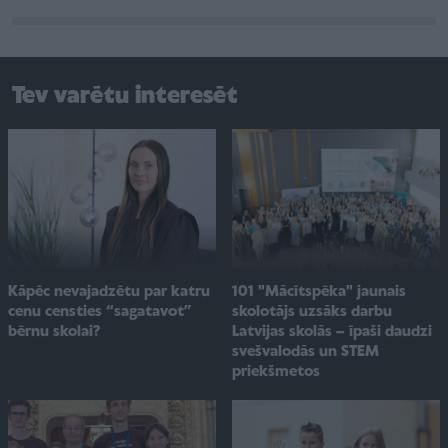
Tev varētu interesēt
101 "Mācītspēka" jaunais
Kāpēc nevajadzētu par katru
skolotājs uzsāks darbu
cenu censties “sagatavot”
Latvijas skolās – īpaši daudzi
bērnu skolai?
svešvalodās un STEM
priekšmetos