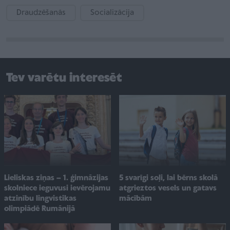
Draudzēšanās
Socializācija
Tev varētu interesēt
Lieliskas ziņas – 1. ģimnāzijas
5 svarīgi soļi, lai bērns skolā
skolniece ieguvusi ievērojamu
atgrieztos vesels un gatavs
atzinību lingvistikas
mācībām
olimpiādē Rumānijā