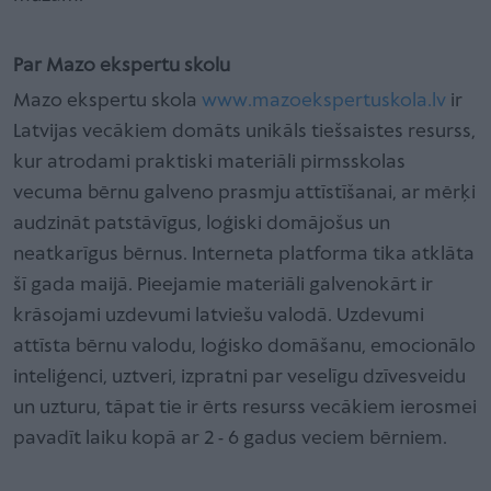
Par Mazo ekspertu skolu
Mazo ekspertu skola
www.mazoekspertuskola.lv
ir
Latvijas vecākiem domāts unikāls tiešsaistes resurss,
kur atrodami praktiski materiāli pirmsskolas
vecuma bērnu galveno prasmju attīstīšanai, ar mērķi
audzināt patstāvīgus, loģiski domājošus un
neatkarīgus bērnus. Interneta platforma tika atklāta
šī gada maijā. Pieejamie materiāli galvenokārt ir
krāsojami uzdevumi latviešu valodā. Uzdevumi
attīsta bērnu valodu, loģisko domāšanu, emocionālo
inteliģenci, uztveri, izpratni par veselīgu dzīvesveidu
un uzturu, tāpat tie ir ērts resurss vecākiem ierosmei
pavadīt laiku kopā ar 2 - 6 gadus veciem bērniem.