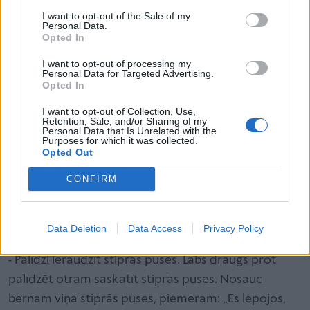
I want to opt-out of the Sale of my
grūtības ar pašvērtējumu un problēmas ar emociju
Personal Data.
kontroli. Stāsti un rādi, kā emocijas izpaužas:
Emociju
Opted In
kartiņas
,
Es esmu es
.
I want to opt-out of processing my
Personal Data for Targeted Advertising.
Opted In
5. Rādi piemēru.
Svarīgākais, kā palīdzēt bērnam
I want to opt-out of Collection, Use,
iemācīties draudzēties, ir rādīt savu priekšzīmi, ko
Retention, Sale, and/or Sharing of my
Personal Data that Is Unrelated with the
nozīmē būt labam draugam. Ko vari darīt pats?
Purposes for which it was collected.
Opted Out
- Nebaidies būt smieklīgs. Nodemonstrē, ka ar
humoru iespējams atrisināt grūtības un reizēm ir
CONFIRM
veselīgi pasmieties arī par sevi. Piemēram, darbojies
kopā ar bērnu ar viņa izvēlētām rotaļlietām,
Data Deletion
Data Access
Privacy Policy
izspēlējot dažādu attiecību un notikumu piemērus.
- Palīdzi ieraudzīt stiprās puses. Labs draugs prot
palīdzēt otram saskatīt stiprās puses. Nosauc
bērnam viņa stiprās puses, piemēram: „Es lepojos,