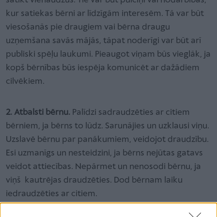
satikt vienaudžus. Tie var būt pulciņi vai nodarbības,
kur satiekas bērni ar līdzīgām interesēm. Tā var būt
viesošanās pie draugiem vai bērna draugu
uzņemšana savās mājās, tāpat noderīgi var būt arī
publiski spēļu laukumi. Pieaugot viņam būs vieglāk, ja
kopš bērnības būs iespēja komunicēt ar dažādiem
cilvēkiem.
2. Atbalsti bērnu.
Palīdzi sadraudzēties ar citiem
bērniem, ja bērns to lūdz. Sarunājies un uzklausi viņu.
Uzslavē bērnu par panākumiem, veidojot draudzību.
Esi uzmanīgs un nesteidzini, ja bērns nejūtas gatavs
veidot attiecības. Nepārmet un nenosodi bērnu, ja
viņš kautrējas draudzēties. Dod bērnam laiku
iedraudzēties ar citiem.