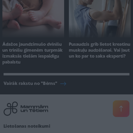
Pusaudzis grib lietot kreatīnu
Ādažos jaundzimušo dvīnīšu
muskuļu audzēšanai. Vai ļaut
un trīnīšu ģimenēm turpmāk
un ko par to saka eksperti?
izmaksās tiešām iespaidīgu
pabalstu
Vairāk rakstu no "Bērns"
Lietošanas noteikumi