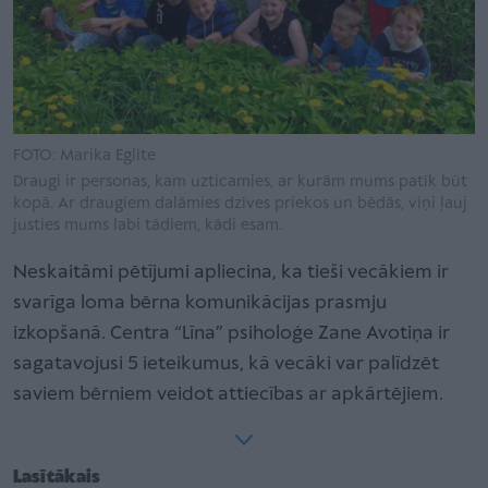
FOTO: Marika Eglīte
Draugi ir personas, kam uzticamies, ar kurām mums patīk būt
kopā. Ar draugiem dalāmies dzīves priekos un bēdās, viņi ļauj
justies mums labi tādiem, kādi esam.
Neskaitāmi pētījumi apliecina, ka tieši vecākiem ir
svarīga loma bērna komunikācijas prasmju
izkopšanā. Centra “Līna” psiholoģe Zane Avotiņa ir
sagatavojusi 5 ieteikumus, kā vecāki var palīdzēt
saviem bērniem veidot attiecības ar apkārtējiem.
Lasītākais