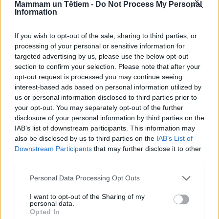
Mammam un Tētiem -
Do Not Process My Personal
3. Stāsti, kas ir draudzība.
Draugi ir personas, kam
Information
uzticamies, ar kurām mums patīk būt kopā. Ar
draugiem dalāmies dzīves priekos un bēdās, viņi ļauj
If you wish to opt-out of the sale, sharing to third parties, or
processing of your personal or sensitive information for
justies mums labi tādiem, kādi esam. Prasme
targeted advertising by us, please use the below opt-out
draudzēties ir nozīmīga gan bērniem, gan
section to confirm your selection. Please note that after your
pieaugušajiem. Šo uzdevumu var atvieglot vizuāli
opt-out request is processed you may continue seeing
interest-based ads based on personal information utilized by
materiāli, kas palīdz bērnam saprast draudzēšanās
us or personal information disclosed to third parties prior to
būtību, piemēram, krāsošanas uzdevumi:
Izkrāso
your opt-out. You may separately opt-out of the further
draudzību
,
Izkrāso palīdzēšanu otram
,
Izkrāso
disclosure of your personal information by third parties on the
IAB’s list of downstream participants. This information may
dalīšanos
.
also be disclosed by us to third parties on the
IAB’s List of
Downstream Participants
that may further disclose it to other
third parties.
4. Māci atpazīt emocijas.
Bērni, kuru vecāki izturas
iejūtīgi un pārrunā ar mazo piedzīvotās emocijas,
Personal Data Processing Opt Outs
daudz labāk iemācās savu emociju paškontroli.
I want to opt-out of the Sharing of my
Turpretī bērniem, kuru emocijas tiek noliegtas,
personal data.
Opted In
izsmietas vai pat par to tiek saņemts sods, ir