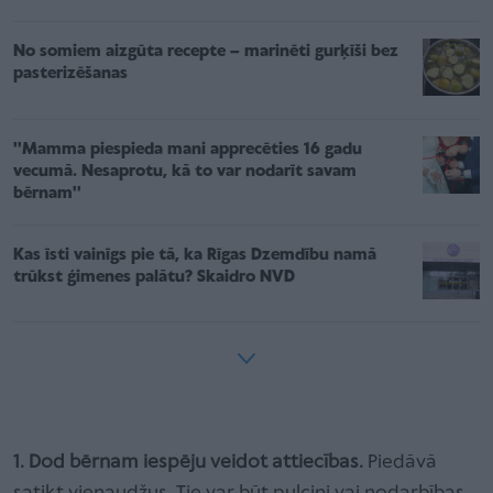
No somiem aizgūta recepte – marinēti gurķīši bez
pasterizēšanas
''Mamma piespieda mani apprecēties 16 gadu
vecumā. Nesaprotu, kā to var nodarīt savam
bērnam''
Kas īsti vainīgs pie tā, ka Rīgas Dzemdību namā
trūkst ģimenes palātu? Skaidro NVD
1. Dod bērnam iespēju veidot attiecības.
Piedāvā