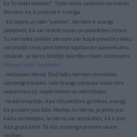
ka Tu māki dalīties!” Tādā veidā uzslavēsi un mācīsi
bērnam, ka šī prasme ir svarīga.
- Esi laipns un saki “paldies”. Bērnam ir svarīgi
piedzīvot, kā var izrādīt rūpes un pateikties otram.
Tu vari teikt paldies bērnam par kopā pavadīto laiku
vai izradīt cieņu pret bērna izgatavoto apsveikumu.
Uzslavē, ja bērns izrādījis laipnību citiem. Uzdevums
Izkrāso labās manieres
.
- Ieklausies bērnā. Dod laiku bērnam izrunāties,
uzmanīgi klausies. Labi draugi uzklausa viens otru
nepārtraucot, nepārmetot un nekritizējot.
- Izrādi empātiju. Kad citi piedzīvo grūtības, svarīgi,
ka protam just līdzi. Neslēp no bērna, ja jūties par
kādu noraizējies, lai bērns var iemācīties, kā ir just
līdzi grūtā brīdī. Tā būs noderīga prasme visam
mūžam.