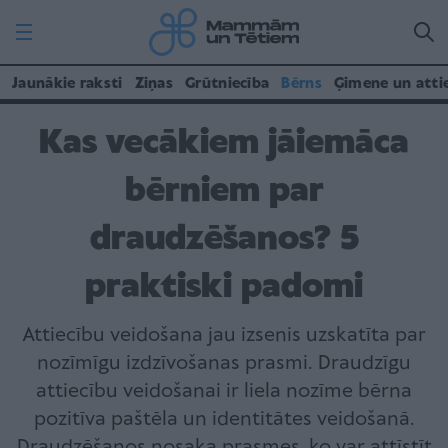
Jaunākie raksti
Ziņas
Grūtniecība
Bērns
Ģimene un atti
Kas vecākiem jāiemāca
bērniem par
draudzēšanos? 5
praktiski padomi
Attiecību veidošana jau izsenis uzskatīta par
nozīmīgu izdzīvošanas prasmi. Draudzīgu
attiecību veidošanai ir liela nozīme bērna
pozitīva paštēla un identitātes veidošanā.
Draudzēšanos nosaka prasmes, ko var attīstīt