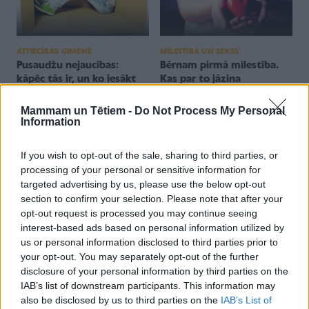
ATTIECĪBAS ĢIMENĒ
MĪLESTĪBA UN SEKSS
Pusaudžu nejaucības:
Bērnam pirmā mīlestība.
kāpēc tās ir, un ko iesākt
Kas par to jāzina
pieaugušajiem?
vecākiem?
Mammam un Tētiem -
Do Not Process My Personal
Information
If you wish to opt-out of the sale, sharing to third parties, or
processing of your personal or sensitive information for
targeted advertising by us, please use the below opt-out
section to confirm your selection. Please note that after your
opt-out request is processed you may continue seeing
UZTURA MĀCĪBA, DIĒTAS
GATAVOŠANAS PADOMI
interest-based ads based on personal information utilized by
Kāpēc pusaudžiem tik ļoti
Virtuvē pusaudzis un
us or personal information disclosed to third parties prior to
kārojas fast food? Un vai
pusfabrikāti. 3 receptes ar
your opt-out. You may separately opt-out of the further
to var labot?
garantiju, ka izdosies!
disclosure of your personal information by third parties on the
IAB’s list of downstream participants. This information may
also be disclosed by us to third parties on the
IAB’s List of