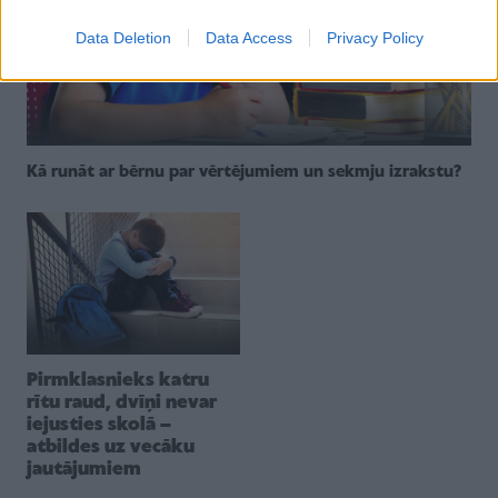
Data Deletion
Data Access
Privacy Policy
Kā runāt ar bērnu par vērtējumiem un sekmju izrakstu?
Pirmklasnieks katru
rītu raud, dvīņi nevar
iejusties skolā –
atbildes uz vecāku
jautājumiem