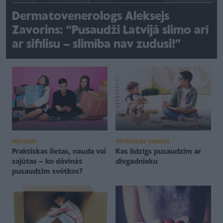
Dermatovenerologs Aleksejs
Zavorins: “Pusaudži Latvijā slimo arī
ar sifilisu – slimība nav zudusi!”
SKOLĒNS
ATTIECĪBAS ĢIMENĒ
Praktiskas lietas, nauda vai
Kas līdzīgs pusaudzim ar
sajūtas – ko dāvināt
divgadnieku
pusaudzim svētkos?