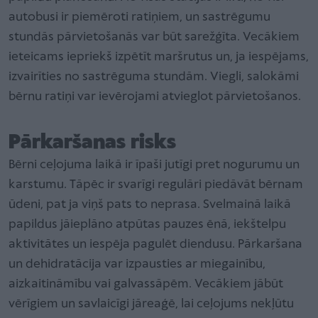
autobusi ir piemēroti ratiņiem, un sastrēgumu
stundās pārvietošanās var būt sarežģīta. Vecākiem
ieteicams iepriekš izpētīt maršrutus un, ja iespējams,
izvairīties no sastrēguma
stundām. Viegli, salokāmi
bērnu ratiņi var ievērojami atvieglot pārvietošanos.
Pārkaršanas risks
Bērni ceļojuma laikā ir īpaši jutīgi pret nogurumu un
karstumu. Tāpēc ir svarīgi regulāri piedāvāt bērnam
ūdeni, pat ja viņš pats to neprasa. Svelmainā laikā
papildus jāieplāno atpūtas pauzes ēnā, iekštelpu
aktivitātes un iespēja pagulēt diendusu. Pārkaršana
un dehidratācija var izpausties ar miegainību,
aizkaitināmību vai galvassāpēm. Vecākiem jābūt
vērīgiem un savlaicīgi jāreaģē, lai ceļojums nekļūtu