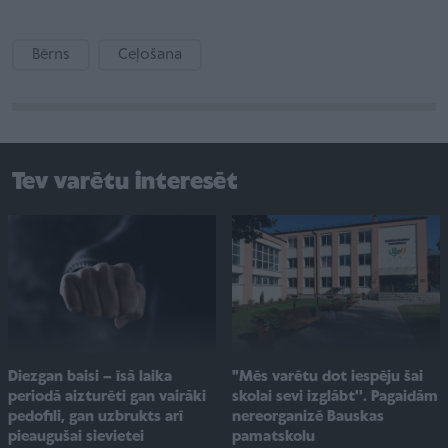
Bērns
Ceļošana
Tev varētu interesēt
"Mēs varētu dot iespēju šai
Diezgan baisi – īsā laika
skolai sevi izglābt''. Pagaidām
periodā aizturēti gan vairāki
nereorganizē Bauskas
pedofili, gan uzbrukts arī
pamatskolu
pieaugušai sievietei