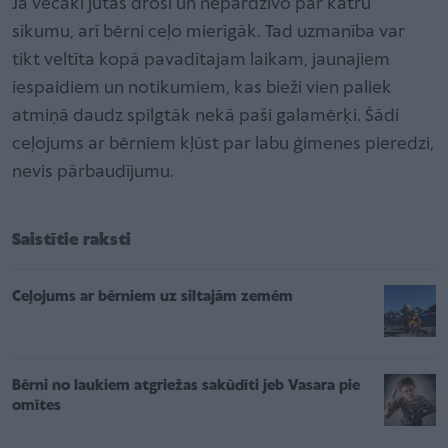
Ja vecāki jūtas droši un nepārdzīvo par katru
sīkumu, arī bērni ceļo mierīgāk. Tad uzmanība var
tikt veltīta kopā pavadītajam laikam, jaunajiem
iespaidiem un notikumiem, kas bieži vien paliek
atmiņā daudz spilgtāk nekā paši galamērķi. Šādi
ceļojums ar bērniem kļūst par labu ģimenes pieredzi,
nevis pārbaudījumu.
Saistītie raksti
Ceļojums ar bērniem uz siltajām zemēm
Bērni no laukiem atgriežas sakūdīti jeb Vasara pie
omītes