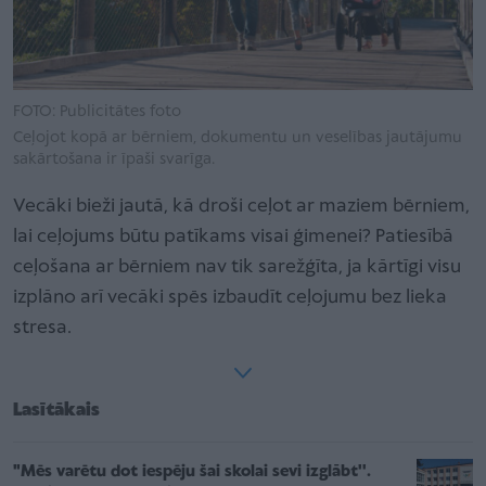
FOTO: Publicitātes foto
Ceļojot kopā ar bērniem, dokumentu un veselības jautājumu
sakārtošana ir īpaši svarīga.
Vecāki bieži jautā, kā droši ceļot ar maziem bērniem,
lai ceļojums būtu patīkams visai ģimenei? Patiesībā
ceļošana ar bērniem nav tik sarežģīta, ja kārtīgi visu
izplāno arī vecāki spēs izbaudīt ceļojumu bez lieka
stresa.
Lasītākais
"Mēs varētu dot iespēju šai skolai sevi izglābt''.