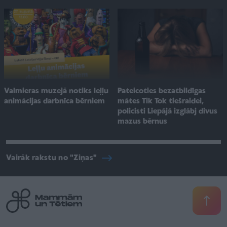
Valmieras muzejā notiks leļļu
Pateicoties bezatbildīgas
animācijas darbnīca bērniem
mātes Tik Tok tiešraidei,
policisti Liepājā izglābj divus
mazus bērnus
Vairāk rakstu no "Ziņas"