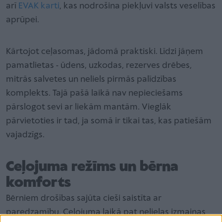
arī
EVAK karti
, kas nodrošina piekļuvi valsts veselības
aprūpei.
Kārtojot ceļasomas, jādomā praktiski. Līdzi jāņem
pamatlietas - ūdens, uzkodas, rezerves drēbes,
mitrās salvetes un neliels pirmās palīdzības
komplekts. Tajā pašā laikā nav nepieciešams
pārslogot sevi ar liekām mantām. Vieglāk
pārvietoties ir tad, ja somā ir tikai tas, kas patiešām
vajadzīgs.
Ceļojuma režīms un bērna
komforts
Bērniem drošības sajūta cieši saistīta ar
paredzamību. Ceļojuma laikā pat nelielas izmaiņas