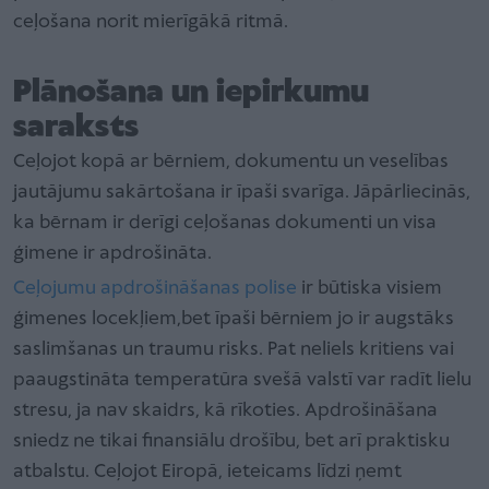
ceļošana norit mierīgākā ritmā.
Plānošana un iepirkumu
saraksts
Ceļojot kopā ar bērniem, dokumentu un veselības
jautājumu sakārtošana ir īpaši svarīga. Jāpārliecinās,
ka bērnam ir derīgi ceļošanas dokumenti un visa
ģimene ir apdrošināta.
Ceļojumu apdrošināšanas polise
ir būtiska visiem
ģimenes locekļiem,bet īpaši bērniem jo ir augstāks
saslimšanas un traumu risks. Pat neliels kritiens vai
paaugstināta temperatūra svešā valstī var radīt lielu
stresu, ja nav skaidrs, kā rīkoties. Apdrošināšana
sniedz ne tikai finansiālu drošību, bet arī praktisku
atbalstu. Ceļojot Eiropā, ieteicams līdzi ņemt