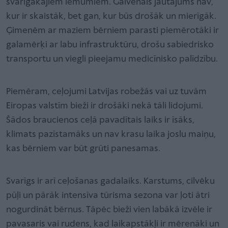
svarīgākajiem lēmumiem. Galvenais jautājums nav,
kur ir skaistāk, bet gan, kur būs drošāk un mierīgāk.
Ģimenēm ar maziem bērniem parasti piemērotāki ir
galamērķi ar labu infrastruktūru, drošu sabiedrisko
transportu un viegli pieejamu medicīnisko palīdzību.
Piemēram, ceļojumi Latvijas robežās vai uz tuvām
Eiropas valstīm bieži ir drošāki nekā tāli lidojumi.
Šādos braucienos ceļā pavadītais
laiks ir īsāks,
klimats pazīstamāks un nav krasu laika joslu maiņu,
kas bērniem var būt grūti panesamas.
Svarīgs ir arī ceļošanas gadalaiks. Karstums, cilvēku
pūļi un pārāk intensīva tūrisma sezona var ļoti ātri
nogurdināt bērnus. Tāpēc bieži vien labākā izvēle ir
pavasaris vai rudens, kad laikapstākļi ir mērenāki un