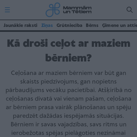
Jaunākie raksti
Ziņas
Grūtniecība
Bērns
Ģimene un atti
Kā droši ceļot ar maziem
bērniem?
Ceļošana ar maziem bērniem var būt gan
skaists piedzīvojums, gan nopietns
pārbaudījums vecāku pacietībai. Atšķirībā no
ceļošanas divatā vai vienam pašam, ceļošana
ar bērniem prasa vairāk plānošanas un spēju
paredzēt dažādas iespējamās situācijas.
Bērniem ir savas vajadzības, savs ritms un
ierobežotas spējas pielāgoties nezināmai