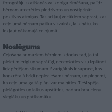
fotogrāfiju skatīšanās vai kopīga zīmēšana, palīdz
bērnam atcerēties piedzīvoto un nostiprināt
pozitīvas atmiņas. Tas arī ļauj vecākiem saprast, kas
ceļojumā bērnam patika visvairāk, lai zinātu, ko
iekļaut nākamajā ceļojumā.
Noslēgums
Ceļošana ar maziem bērniem izdodas tad, ja tai
pieiet mierīgi un saprātīgi, necenšoties visu izplānot
līdz pēdējam sīkumam. Svarīgākais ir saprast, kas
konkrētajā brīdī nepieciešams bērnam, un pieņemt,
ka ceļojuma gaitā plāni var mainīties. Tieši spēja
pielāgoties un laikus apstāties, padara braucienu
vieglāku un patīkamāku.