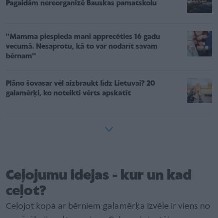
Pagaidām nereorganizē Bauskas pamatskolu
''Mamma piespieda mani apprecēties 16 gadu
vecumā. Nesaprotu, kā to var nodarīt savam
bērnam''
Plāno šovasar vēl aizbraukt līdz Lietuvai? 20
galamērķi, ko noteikti vērts apskatīt
Ceļojumu idejas - kur un kad
ceļot?
Ceļojot kopā ar bērniem galamērķa izvēle ir viens no