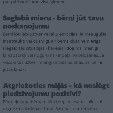
par pārbaudījumu visai ģimenei.
Saglabā mieru - bērni jūt tavu
noskaņojumu
Bērni ļoti labi uztver vecāku emocijas. Ja pieaugušie
ir satraukti vai dusmīgi, arī bērns kļūst nemierīgs.
Negaidītas situācijas - kavējas lidojums, mainīgi
laikapstākļi vai nogurums - ir daļa no ceļošanas. Ja
vecāki tās uztver mierīgi un bez panikas, arī bērni
jūtas labāk.
Atgriežoties mājās - kā noslēgt
piedzīvojumu pozitīvi?
Pēc ceļojuma bērnam bieži nepieciešams laiks, lai
atgrieztos ikdienas ritmā. Sarunas par redzēto,