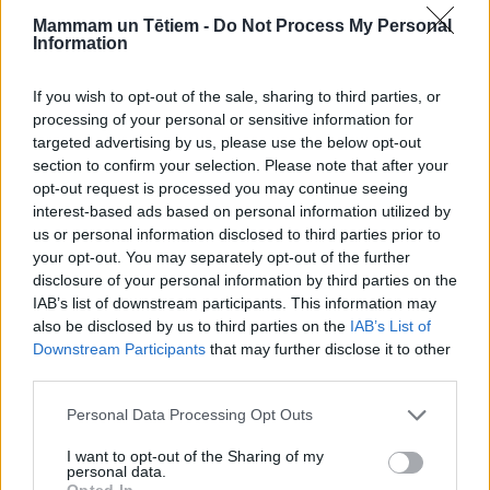
ikdienas ritmā var izraisīt nogurumu, niķošanos vai
Mammam un Tētiem -
Do Not Process My Personal
raudāšanu. Tāpēc vecākiem ieteicams saglabāt
Information
līdzīgu dienas režīmu kā mājās - regulāras
If you wish to opt-out of the sale, sharing to third parties, or
ēdienreizes, atpūtas brīžus un miega laiku.
processing of your personal or sensitive information for
targeted advertising by us, please use the below opt-out
section to confirm your selection. Please note that after your
Ļoti svarīgas ir arī pazīstamas lietas. Mīļākā
opt-out request is processed you may continue seeing
rotaļlieta, spilvens vai sega var palīdzēt bērnam
interest-based ads based on personal information utilized by
justies droši pat svešā viesnīcā. Šādi sīkumi bieži vien
us or personal information disclosed to third parties prior to
your opt-out. You may separately opt-out of the further
nomierina bērnu vairāk nekā jebkura jauna izklaide.
disclosure of your personal information by third parties on the
Iekārtojoties naktsmītnē, vecākiem jānovērtē telpas
IAB’s list of downstream participants. This information may
drošība, jo balkoni, kāpnes un citas lietas, var būt
also be disclosed by us to third parties on the
IAB’s List of
Downstream Participants
that may further disclose it to other
kaut kas jauns bērnam un tajā pašā laikā bīstams.
third parties.
Personal Data Processing Opt Outs
Drošība sabiedriskās vietās
I want to opt-out of the Sharing of my
Ceļojot kopā ar bērniem, īpaša uzmanība jāpievērš
personal data.
Opted In