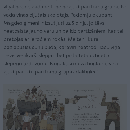
viņai noder, kad meitene nokļūst partizānu grupā, ko
vada viņas bijušais skolotājs. Padomju okupanti
Magdes ģimeni ir izsūtījuši uz Sibīriju, jo tēvs
neatbalsta jauno varu un palīdz partizāniem, kas tai
pretojas ar ieročiem rokās. Meiteni, kura
paglābusies suņu būdā, karavīri neatrod. Taču viņa
nevis vienkārši slēpjas, bet pilda tēta uzticēto
slepeno uzdevumu. Nonākusi meža bunkurā, viņa
kļūst par īstu partizānu grupas dalībnieci.