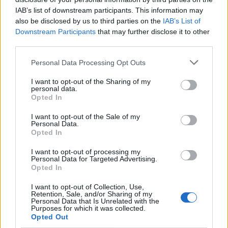
IAB’s list of downstream participants. This information may
also be disclosed by us to third parties on the
IAB’s List of
Downstream Participants
that may further disclose it to other
third parties.
Personal Data Processing Opt Outs
I want to opt-out of the Sharing of my
personal data.
Opted In
I want to opt-out of the Sale of my
Personal Data.
Opted In
Marjus Marcinkevičs (Marius Marcinkevičius, 1966) ir
I want to opt-out of processing my
lietuviešu bērnu grāmatu autors, ārsts, izdevējs, kura
Personal Data for Targeted Advertising.
grāmatas saņēmušas daudzas literāras prēmijas
Opted In
(Prana Mašota prēmiju, Aloīza Petrika prēmiju, Gada
I want to opt-out of Collection, Use,
Retention, Sale, and/or Sharing of my
grāmatas balvu, Viļņas mēra balvu u.c.) Pēc viņa
Personal Data that Is Unrelated with the
Purposes for which it was collected.
darbu motīviem iestudētas izrādes, dzeja
Opted Out
komponēta bērnu dziesmās. Rakstnieka darbi tulkoti