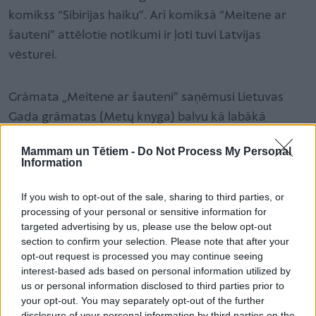
komikss “Sibīrijas haiku”. Arī komiksā “Meitene ar
šauteni” attēlotie notikumi ir ļoti tuvi Latvijas
vēsturei.
Grāmata „Meitene ar šauteni” saņēmusi Lietuvas
Gada grāmatas (Metų knyga) balvu kā labākā
grāmata bērniem (2023), Starptautiskās bērnu un
Mammam un Tētiem -
Do Not Process My Personal
jaunatnes literatūras padomes (IBBY) Lietuvas
Information
nodaļas Prana Mašota prēmiju (2023), Lietuvas
Izdevēju asociācijas Gada balvu par labākajām
If you wish to opt-out of the sale, sharing to third parties, or
processing of your personal or sensitive information for
ilustrācijām (2024) un žūrijas Īpašo atzinību
targeted advertising by us, please use the below opt-out
Starptautiskā Boloņas bērnu grāmatu gadatirgus
section to confirm your selection. Please note that after your
konkursa BolognaRagazzi Award komiksu kategorijā
opt-out request is processed you may continue seeing
interest-based ads based on personal information utilized by
(2024).
us or personal information disclosed to third parties prior to
your opt-out. You may separately opt-out of the further
disclosure of your personal information by third parties on the