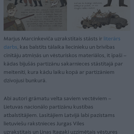
Marjus Marcinkeviča uzrakstītais stāsts ir
literārs
darbs
, kas balstīts tālaika liecinieku un brīvības
cīnītāju atmiņās un vēsturiskos materiālos, it īpaši –
kādas bijušās partizānu sakarnieces stāstītajā par
meitenīti, kura kādu laiku kopā ar partizāniem
dzīvojusi bunkurā.
Abi autori grāmatu velta saviem vectēviem –
Lietuvas nacionālo partizānu kustības
atbalstītājiem. Lasītājiem Latvijā labi pazīstams
lietuviešu rakstnieces Jurgas Viles
uzrakstītais un Linas Itagaki uzzīmētais vēstures