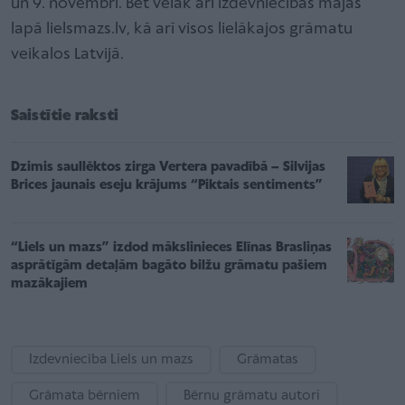
un 9. novembrī. Bet vēlāk arī izdevniecības mājas
lapā lielsmazs.lv, kā arī visos lielākajos grāmatu
veikalos Latvijā.
Saistītie raksti
Dzimis saullēktos zirga Vertera pavadībā – Silvijas
Brices jaunais eseju krājums “Piktais sentiments”
“Liels un mazs” izdod mākslinieces Elīnas Brasliņas
asprātīgām detaļām bagāto bilžu grāmatu pašiem
mazākajiem
Izdevniecība Liels un mazs
Grāmatas
Grāmata bērniem
Bērnu grāmatu autori