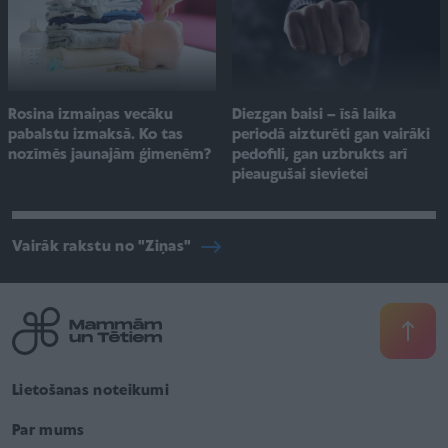
Rosina izmaiņas vecāku
Diezgan baisi – īsā laika
pabalstu izmaksā. Ko tas
periodā aizturēti gan vairāki
nozīmēs jaunajām ģimenēm?
pedofili, gan uzbrukts arī
pieaugušai sievietei
Vairāk rakstu no "Ziņas"
Lietošanas noteikumi
Par mums