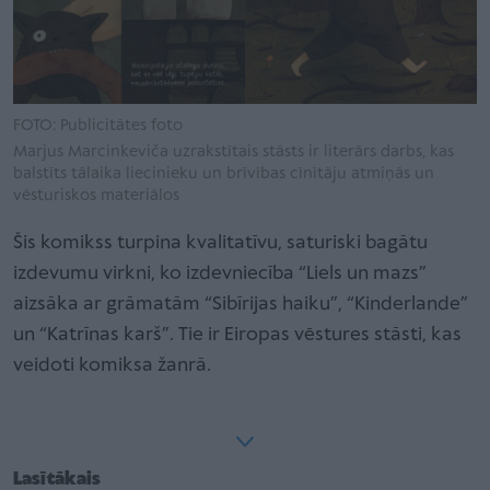
FOTO: Publicitātes foto
Marjus Marcinkeviča uzrakstītais stāsts ir literārs darbs, kas
balstīts tālaika liecinieku un brīvības cīnītāju atmiņās un
vēsturiskos materiālos
Šis komikss turpina kvalitatīvu, saturiski bagātu
izdevumu virkni, ko izdevniecība “Liels un mazs”
aizsāka ar grāmatām “Sibīrijas haiku”, “Kinderlande”
un “Katrīnas karš”. Tie ir Eiropas vēstures stāsti, kas
veidoti komiksa žanrā.
Lasītākais