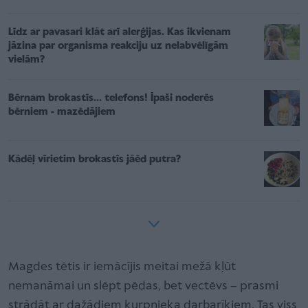
Līdz ar pavasari klāt arī alerģijas. Kas ikvienam
jāzina par organisma reakciju uz nelabvēlīgām
vielām?
Bērnam brokastīs... telefons! Īpaši noderēs
bērniem - mazēdājiem
Kādēļ vīrietim brokastīs jāēd putra?
Magdes tētis ir iemācījis meitai mežā kļūt
nemanāmai un slēpt pēdas, bet vectēvs – prasmi
strādāt ar dažādiem kurpnieka darbarīkiem. Tas viss