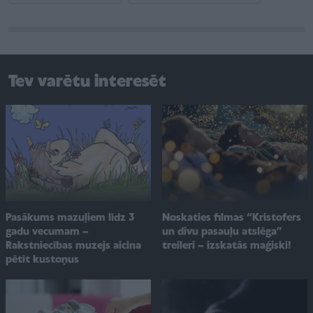
Tev varētu interesēt
Pasākums mazuļiem līdz 3
Noskaties filmas “Kristofers
gadu vecumam –
un divu pasauļu atslēga”
Rakstniecības muzejs aicina
treileri – izskatās maģiski!
pētīt kustoņus