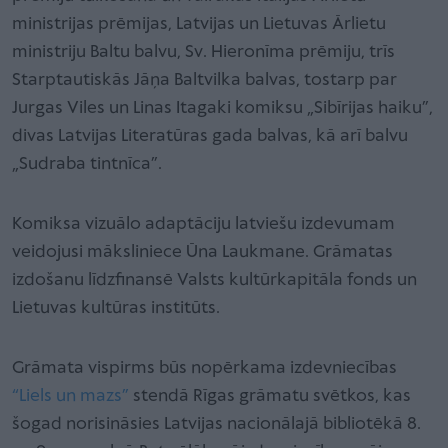
ministrijas prēmijas, Latvijas un Lietuvas Ārlietu
ministriju Baltu balvu, Sv. Hieronīma prēmiju, trīs
Starptautiskās Jāņa Baltvilka balvas, tostarp par
Jurgas Viles un Linas Itagaki komiksu „Sibīrijas haiku”,
divas Latvijas Literatūras gada balvas, kā arī balvu
„Sudraba tintnīca”.
Komiksa vizuālo adaptāciju latviešu izdevumam
veidojusi māksliniece Ūna Laukmane. Grāmatas
izdošanu līdzfinansē Valsts kultūrkapitāla fonds un
Lietuvas kultūras institūts.
Grāmata vispirms būs nopērkama izdevniecības
“Liels un mazs”
stendā Rīgas grāmatu svētkos, kas
šogad norisināsies Latvijas nacionālajā bibliotēkā 8.