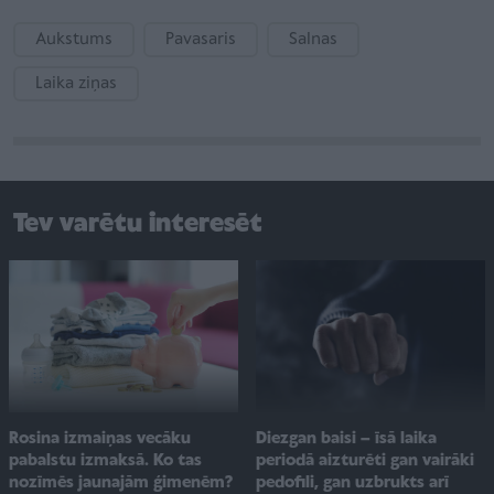
Aukstums
Pavasaris
Salnas
Laika ziņas
Tev varētu interesēt
Rosina izmaiņas vecāku
Diezgan baisi – īsā laika
pabalstu izmaksā. Ko tas
periodā aizturēti gan vairāki
nozīmēs jaunajām ģimenēm?
pedofili, gan uzbrukts arī