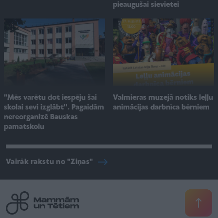
pieaugušai sievietei
"Mēs varētu dot iespēju šai
Valmieras muzejā notiks leļļu
skolai sevi izglābt''. Pagaidām
animācijas darbnīca bērniem
nereorganizē Bauskas
pamatskolu
Vairāk rakstu no "Ziņas"