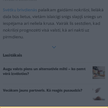
Svētku brīvdienās
palaikam gaidāmi nokrišņi, lielākā
daļa būs lietus, vietām īslaicīgi snigs slapjš sniegs un
iespējama arī neliela krusa. Vairāk līs sestdien, kad
nokrišņi prognozēti visā valstī, kā arī naktī uz
pirmdienu.
Lasītākais
Augu valsts piens un alternatīvie milti – ko ņemt
vērā izvēloties?
Vecākam jauns partneris. Kā reaģēs pusaudzis?