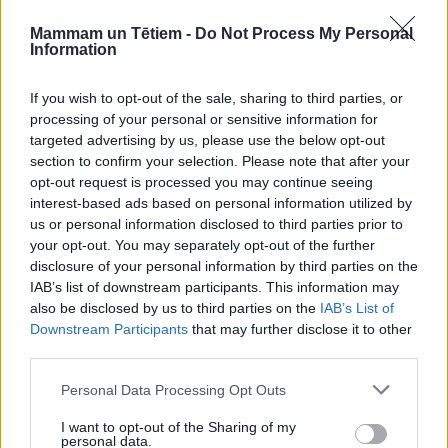
Mandarīnu kūka
Mammam un Tētiem -
Do Not Process My Personal
Information
If you wish to opt-out of the sale, sharing to third parties, or
processing of your personal or sensitive information for
targeted advertising by us, please use the below opt-out
section to confirm your selection. Please note that after your
Vējš lēni līdz mēreni stipri pūtīs no rietumu puses.
opt-out request is processed you may continue seeing
Atbilstoši pašreizējām prognozēm Otrajās Lieldienās
interest-based ads based on personal information utilized by
us or personal information disclosed to third parties prior to
gaidāmas rietumu vēja brāzmas līdz 16-21 metram
your opt-out. You may separately opt-out of the further
sekundē.
disclosure of your personal information by third parties on the
IAB’s list of downstream participants. This information may
Maksimālā gaisa temperatūra brīvdienās būs +6..+14
also be disclosed by us to third parties on the
IAB’s List of
grādi, sestdien temperatūra nepārsniegs +3..+8
Downstream Participants
that may further disclose it to other
grādus, arī pirmdien tā gaidāma zem +10 grādiem.
third parties.
Minimālā temperatūra naktīs būs -1..+3 grādi, vien
Personal Data Processing Opt Outs
nakts uz piektdienu gaidāma par trim grādiem
I want to opt-out of the Sharing of my
dzestrāka.
personal data.