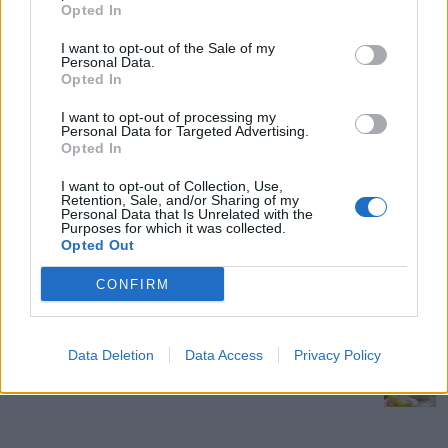
Opted In
Nākamnedēļ bieži pūtīs brāzmains ziemeļu vējš, daļu
valsts var pārklāt īslaicīga sniega sega. Maksimālā
I want to opt-out of the Sale of my
Personal Data.
gaisa temperatūra galvenokārt būs +2..+7 grādi,
Opted In
naktīs temperatūra noslīdēs zem nulles, vēsākajās
I want to opt-out of processing my
naktīs sals vietām pārsniegs piecus grādus. Vēja dēļ
Personal Data for Targeted Advertising.
Opted In
laiks šķitīs aukstāks.
I want to opt-out of Collection, Use,
Retention, Sale, and/or Sharing of my
Personal Data that Is Unrelated with the
Saistītie raksti
Purposes for which it was collected.
Opted Out
Kur saņemt medicīnisko palīdzību Lieldienu
CONFIRM
brīvdienās?
Data Deletion
Data Access
Privacy Policy
PVD ieteikumi – iegādājies pārtiku Lieldienu
galdam prātīgi