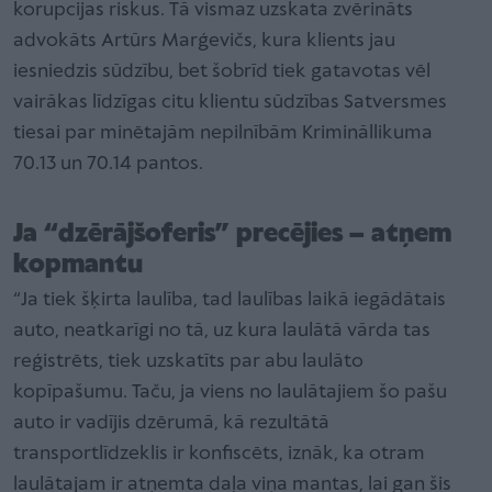
korupcijas riskus. Tā vismaz uzskata zvērināts
advokāts Artūrs Marģevičs, kura klients jau
iesniedzis sūdzību, bet šobrīd tiek gatavotas vēl
vairākas līdzīgas citu klientu sūdzības Satversmes
tiesai par minētajām nepilnībām Krimināllikuma
70.13 un 70.14 pantos.
Ja “dzērājšoferis” precējies – atņem
kopmantu
“Ja tiek šķirta laulība, tad laulības laikā iegādātais
auto, neatkarīgi no tā, uz kura laulātā vārda tas
reģistrēts, tiek uzskatīts par abu laulāto
kopīpašumu. Taču, ja viens no laulātajiem šo pašu
auto ir vadījis dzērumā, kā rezultātā
transportlīdzeklis ir konfiscēts, iznāk, ka otram
laulātajam ir atņemta daļa viņa mantas, lai gan šis