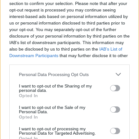
section to confirm your selection. Please note that after your
pieļaujamas tikai tad, ja nodrošināts samērīgs
opt-out request is processed you may continue seeing
līdzsvars starp sabiedrības interesi un indivīda
interest-based ads based on personal information utilized by
pamattiesībām. Ja sankcija faktiski noved pie tā, ka
us or personal information disclosed to third parties prior to
your opt-out. You may separately opt-out of the further
“sods tiek pārcelts” arī uz ģimeni, rodas jautājums,
disclosure of your personal information by third parties on the
vai šāds līdzsvars tiek saglabāts.
IAB’s list of downstream participants. This information may
also be disclosed by us to third parties on the
IAB’s List of
Downstream Participants
that may further disclose it to other
“Likumdevējam būtu jāizskata iespēja ieviest
third parties.
skaidrākas garantijas, lai nevainīgi ģimenes locekļi
Personal Data Processing Opt Outs
netiktu sodīti. Piemēram, loģiski būtu noteikt, ka
laulātā kopīpašumā esošu transportlīdzekli var
I want to opt-out of the Sharing of my
personal data.
konfiscēt tikai vainīgā domājamās daļas apmērā vai
Opted In
paredzēt mehānismus, kas ļautu nevainīgam
I want to opt-out of the Sale of my
laulātajam atgūt savu daļu vai pieprasīt
Personal Data.
Opted In
kompensāciju no valsts,” saka Juris Matisāns.
I want to opt-out of processing my
Personal Data for Targeted Advertising.
Opted In