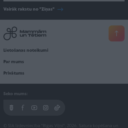
Vairāk rakstu no "Ziņas"
Lietošanas noteikumi
Par mums
Privātums
Seko mums:
© SIA Izdevniecība "Rīgas Viļņi", 2026. Satura kopēšana un