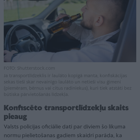
FOTO: Shutterstock.com
Ja transportlīdzeklis ir laulāto kopīgā manta, konfiskācijas
sekas tieši skar nevainīgo laulāto un netieši visu ģimeni
(piemēram, bērnus vai citus radiniekus), kuri tiek atstāti bez
būtiska pārvietošanās līdzekļa.
Konfiscēto transportlīdzekļu skaits
pieaug
Valsts policijas oficiālie dati par diviem šo likuma
normu pielietošanas gadiem skaidri parāda, ka