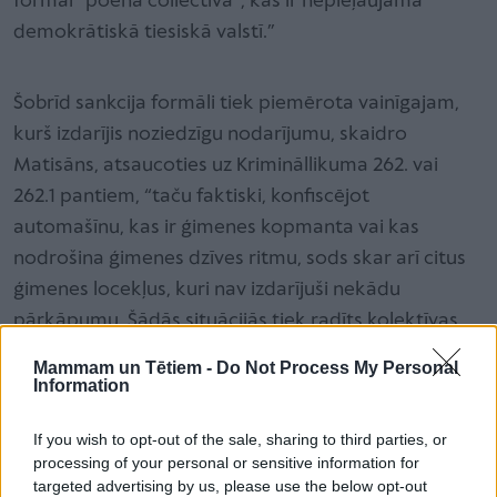
formai “poena collectiva”, kas ir nepieļaujama
demokrātiskā tiesiskā valstī.”
Šobrīd sankcija formāli tiek piemērota vainīgajam,
kurš izdarījis noziedzīgu nodarījumu, skaidro
Matisāns, atsaucoties uz Krimināllikuma 262. vai
262.1 pantiem, “taču faktiski, konfiscējot
automašīnu, kas ir ģimenes kopmanta vai kas
nodrošina ģimenes dzīves ritmu, sods skar arī citus
ģimenes locekļus, kuri nav izdarījuši nekādu
pārkāpumu. Šādās situācijās tiek radīts kolektīvas
atbildības efekts, kas ir pretrunā ar krimināltiesību
Mammam un Tētiem -
Do Not Process My Personal
pamatprincipiem.”
Information
If you wish to opt-out of the sale, sharing to third parties, or
Satversmes tiesa lietās par īpašo mantas
processing of your personal or sensitive information for
konfiskāciju ir atzinusi, ka šādas sankcijas ir
targeted advertising by us, please use the below opt-out