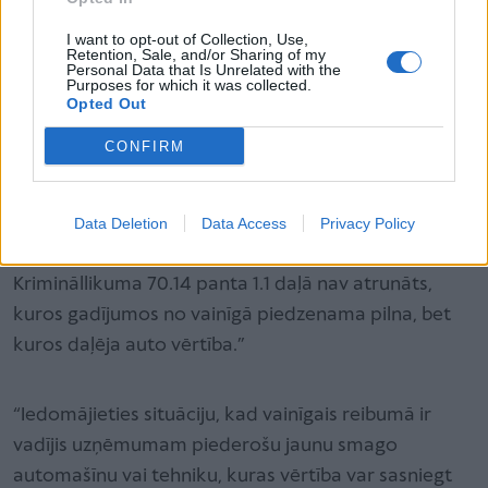
Miglaini piemērojami Krimināllikuma
panti
I want to opt-out of Collection, Use,
Retention, Sale, and/or Sharing of my
Savukārt advokāts Artūrs Marģevičs norāda, ka
Personal Data that Is Unrelated with the
Purposes for which it was collected.
Krimināllikuma pantiem, kas tiek piemēroti
šoferiem
Opted Out
reibumā
, ir arī citas nepilnības: “Piemēram, ja auto
CONFIRM
nepieder vainīgajam, likums paredz, ka tiesa vai
prokurors (piemērojot priekšrakstu par sodu) lemj
piedzīt transportlīdzekļa pilnu vai daļēju vērtību no
Data Deletion
Data Access
Privacy Policy
notiesātā personiskās mantas. Taču vienlaikus
Krimināllikuma 70.14 panta 1.1 daļā nav atrunāts,
kuros gadījumos no vainīgā piedzenama pilna, bet
kuros daļēja auto vērtība.”
“Iedomājieties situāciju, kad vainīgais reibumā ir
vadījis uzņēmumam piederošu jaunu smago
automašīnu vai tehniku, kuras vērtība var sasniegt