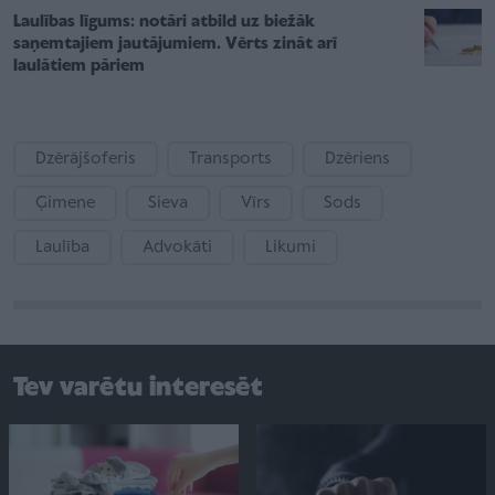
Laulības līgums: notāri atbild uz biežāk
saņemtajiem jautājumiem. Vērts zināt arī
laulātiem pāriem
Dzērājšoferis
Transports
Dzēriens
Ģimene
Sieva
Vīrs
Sods
Laulība
Advokāti
Likumi
Tev varētu interesēt