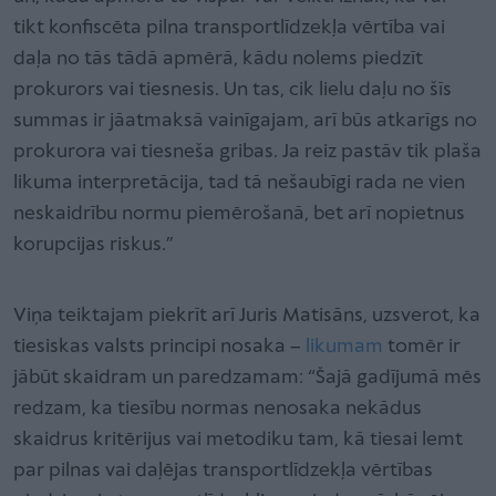
tikt konfiscēta pilna transportlīdzekļa vērtība vai
daļa no tās tādā apmērā, kādu nolems piedzīt
prokurors vai tiesnesis. Un tas, cik lielu daļu no šīs
summas ir jāatmaksā vainīgajam, arī būs atkarīgs no
prokurora vai tiesneša gribas. Ja reiz pastāv tik plaša
likuma interpretācija, tad tā nešaubīgi rada ne vien
neskaidrību normu piemērošanā, bet arī nopietnus
korupcijas riskus.”
Viņa teiktajam piekrīt arī Juris Matisāns, uzsverot, ka
tiesiskas valsts principi nosaka –
likumam
tomēr ir
jābūt skaidram un paredzamam: “Šajā gadījumā mēs
redzam, ka tiesību normas nenosaka nekādus
skaidrus kritērijus vai metodiku tam, kā tiesai lemt
par pilnas vai daļējas transportlīdzekļa vērtības