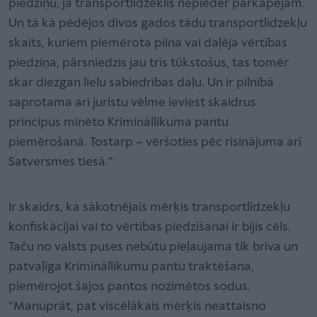
piedziņu, ja transportlīdzeklis nepieder pārkāpējam.
Un tā kā pēdējos divos gados tādu transportlīdzekļu
skaits, kuriem piemērota pilna vai daļēja vērtības
piedziņa, pārsniedzis jau trīs tūkstošus, tas tomēr
skar diezgan lielu sabiedrības daļu. Un ir pilnībā
saprotama arī juristu vēlme ieviest skaidrus
principus minēto Krimināllikuma pantu
piemērošanā. Tostarp – vēršoties pēc risinājuma arī
Satversmes tiesā.”
Ir skaidrs, ka sākotnējais mērķis transportlīdzekļu
konfiskācijai vai to vērtības piedzīšanai ir bijis cēls.
Taču no valsts puses nebūtu pieļaujama tik brīva un
patvaļīga Krimināllikumu pantu traktēšana,
piemērojot šajos pantos nozīmētos sodus.
“Manuprāt, pat viscēlākais mērķis neattaisno