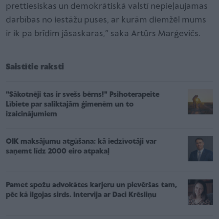
prettiesiskas un demokrātiskā valstī nepieļaujamas
darbības no iestāžu puses, ar kurām diemžēl mums
ir ik pa brīdim jāsaskaras,” saka Artūrs Marģevičs.
Saistītie raksti
"Sākotnēji tas ir svešs bērns!" Psihoterapeite
Lībiete par saliktajām ģimenēm un to
izaicinājumiem
OIK maksājumu atgūšana: kā iedzīvotāji var
saņemt līdz 2000 eiro atpakaļ
Pamet spožu advokātes karjeru un pievēršas tam,
pēc kā ilgojas sirds. Intervija ar Daci Krēsliņu