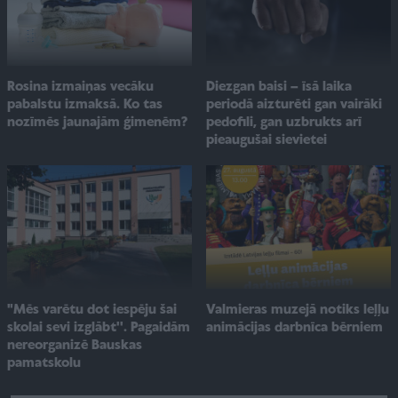
Rosina izmaiņas vecāku
Diezgan baisi – īsā laika
pabalstu izmaksā. Ko tas
periodā aizturēti gan vairāki
nozīmēs jaunajām ģimenēm?
pedofili, gan uzbrukts arī
pieaugušai sievietei
"Mēs varētu dot iespēju šai
Valmieras muzejā notiks leļļu
skolai sevi izglābt''. Pagaidām
animācijas darbnīca bērniem
nereorganizē Bauskas
pamatskolu