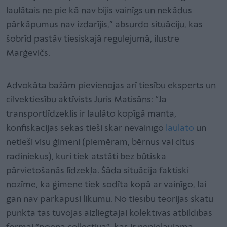
laulātais ne pie kā nav bijis vainīgs un nekādus
pārkāpumus nav izdarījis,” absurdo situāciju, kas
šobrīd pastāv tiesiskajā regulējumā, ilustrē
Marģevičs.
Advokāta bažām pievienojas arī tiesību eksperts un
cilvēktiesību aktīvists Juris Matisāns: “Ja
transportlīdzeklis ir laulāto kopīgā manta,
konfiskācijas sekas tieši skar nevainīgo
laulāto
un
netieši visu ģimeni (piemēram, bērnus vai citus
radiniekus), kuri tiek atstāti bez būtiska
pārvietošanās līdzekļa. Šāda situācija faktiski
nozīmē, ka ģimene tiek sodīta kopā ar vainīgo, lai
gan nav pārkāpusi likumu. No tiesību teorijas skatu
punkta tas tuvojas aizliegtajai kolektīvās atbildības