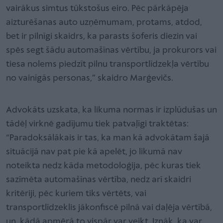
vairākus simtus tūkstošus eiro. Pēc pārkāpēja
aizturēšanas auto uzņēmumam, protams, atdod,
bet ir pilnīgi skaidrs, ka parasts šoferis diezin vai
spēs segt šādu automašīnas vērtību, ja prokurors vai
tiesa nolems piedzīt pilnu transportlīdzekļa vērtību
no vainīgās personas,” skaidro Marģevičs.
Advokāts uzskata, ka likuma normas ir izplūdušas un
tādēļ virknē gadījumu tiek patvaļīgi traktētas:
“Paradoksālākais ir tas, ka man kā advokātam šajā
situācijā nav pat pie kā apelēt, jo likumā nav
noteikta nedz kāda metodoloģija, pēc kuras tiek
sazīmēta automašīnas vērtība, nedz arī skaidri
kritēriji, pēc kuriem tiks vērtēts, vai
transportlīdzeklis jākonfiscē pilnā vai daļēja vērtībā,
un, kādā apmērā to vispār var veikt. Iznāk, ka var