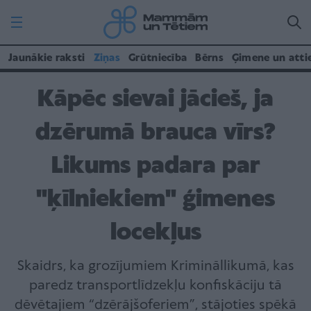
Jaunākie raksti
Ziņas
Grūtniecība
Bērns
Ģimene un atti
Kāpēc sievai jācieš, ja
dzērumā brauca vīrs?
Likums padara par
"ķīlniekiem" ģimenes
locekļus
Skaidrs, ka grozījumiem Krimināllikumā, kas
paredz transportlīdzekļu konfiskāciju tā
dēvētajiem “dzērājšoferiem”, stājoties spēkā