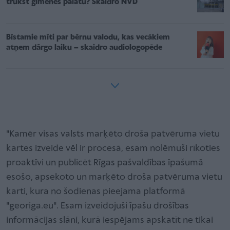
trūkst ģimenes palātu? Skaidro NVD
Bīstamie mīti par bērnu valodu, kas vecākiem
atņem dārgo laiku – skaidro audiologopēde
"Kamēr visas valsts marķēto droša patvēruma vietu
kartes izveide vēl ir procesā, esam nolēmuši rīkoties
proaktīvi un publicēt Rīgas pašvaldības īpašumā
esošo, apsekoto un marķēto droša patvēruma vietu
karti, kura no šodienas pieejama platformā
"georiga.eu". Esam izveidojuši īpašu drošības
informācijas slāni, kurā iespējams apskatīt ne tikai