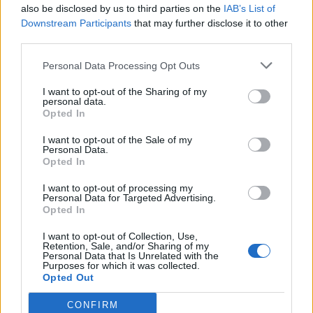
pašvaldība patlaban veikusi patvēruma vietu
also be disclosed by us to third parties on the
IAB’s List of
marķēšanu 65 objektos, kas apskatāmi arī kartē.
Downstream Participants
that may further disclose it to other
third parties.
Marķēto objektu skaits tiks pastāvīgi papildināts un
iekļauts kartē.
Personal Data Processing Opt Outs
I want to opt-out of the Sharing of my
personal data.
Rīgas dome turpinās darbu pie patvertņu sistēmas
Opted In
pilnveidošanas, sadarbojoties ar valsts un
I want to opt-out of the Sale of my
nevalstiskajiem partneriem, lai iedzīvotājiem
Personal Data.
Opted In
nodrošinātu maksimāli pieejamu un saprotamu
informāciju par drošības iespējām.
I want to opt-out of processing my
Personal Data for Targeted Advertising.
Opted In
Jau vēstīts, ka iedzīvotāju informēšanai par civilās
I want to opt-out of Collection, Use,
Retention, Sale, and/or Sharing of my
aizsardzības jautājumiem Rīgas pašvaldība šogad
Personal Data that Is Unrelated with the
Purposes for which it was collected.
rīko semināru ciklu, kas visa gada garumā notiks
Opted Out
septiņos dažādos Rīgas apkaimju punktos. Pirmais
CONFIRM
seminārs jau notika 20. martā Teikā, pulcējot kuplu