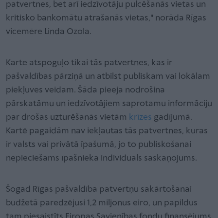
patvertnes, bet arī iedzīvotāju pulcēšanās vietas un
kritisko bankomātu atrašanās vietas," norāda Rīgas
vicemēre Linda Ozola.
Karte atspoguļo tikai tās patvertnes, kas ir
pašvaldības pārziņā un atbilst publiskam vai lokālam
piekļuves veidam. Šāda pieeja nodrošina
pārskatāmu un iedzīvotājiem saprotamu informāciju
par drošas uzturēšanās vietām
krīzes
gadījumā.
Kartē pagaidām nav iekļautas tās patvertnes, kuras
ir valsts vai privātā īpašumā, jo to publiskošanai
nepieciešams īpašnieka individuāls saskaņojums.
Šogad Rīgas pašvaldība patvertņu sakārtošanai
budžetā paredzējusi 1,2 miljonus eiro, un papildus
tam piesaistīts Eiropas Savienības fondu finansējums