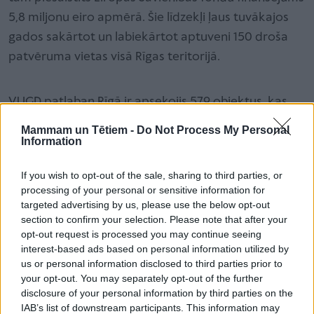
5,8 miljonu eiro apmērā. Šie līdzekļi ļaus tuvākajos
gados sakārtot un labiekārtot aptuveni 150 droša
patvēruma vietas visā Rīgas teritorijā.
VUGD patlaban Rīgā ir apsekojis 579 objektus, kas
būtu piemēroti patvērumam. No pašvaldībai
Mammam un Tētiem -
Do Not Process My Personal
piederošajiem 317 objektiem 218 atzīti par
Information
atbilstošiem vai daļēji atbilstošiem. To skaitā ir 118 ir
If you wish to opt-out of the sale, sharing to third parties, or
skolas, universitātes, zinātniskās pētniecības vai
processing of your personal or sensitive information for
sporta ēkas, septiņas ārstniecības vai veselības
targeted advertising by us, please use the below opt-out
aprūpes iestādes, 15 sociālo grupu kopdzīvojamās
section to confirm your selection. Please note that after your
opt-out request is processed you may continue seeing
mājas, 42 administratīvās ēkas (biroji, kultūras ēkas,
interest-based ads based on personal information utilized by
baznīcas, muzeji, bibliotēkas, noliktavas), bet 36 -
us or personal information disclosed to third parties prior to
citas ēkas, piemēram, dzīvokļu mājas, garāžas,
your opt-out. You may separately opt-out of the further
disclosure of your personal information by third parties on the
rūpniecības ēkas, stacijas, veikali un viesnīcas. Rīgas
IAB’s list of downstream participants. This information may