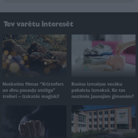
Tev varētu interesēt
Noskaties filmas “Kristofers
Rosina izmaiņas vecāku
un divu pasauļu atslēga”
pabalstu izmaksā. Ko tas
treileri – izskatās maģiski!
nozīmēs jaunajām ģimenēm?