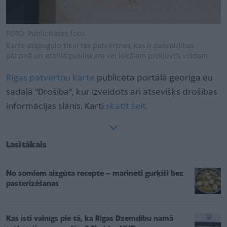
FOTO: Publicitātes foto
Karte atspoguļo tikai tās patvertnes, kas ir pašvaldības
pārziņā un atbilst publiskam vai lokālam piekļuves veidam.
Rīgas patvertņu karte
publicēta portālā georiga.eu
sadaļā "Drošība", kur izveidots arī atsevišķs drošības
informācijas slānis. Karti
skatīt šeit.
Lasītākais
No somiem aizgūta recepte – marinēti gurķīši bez
pasterizēšanas
Kas īsti vainīgs pie tā, ka Rīgas Dzemdību namā