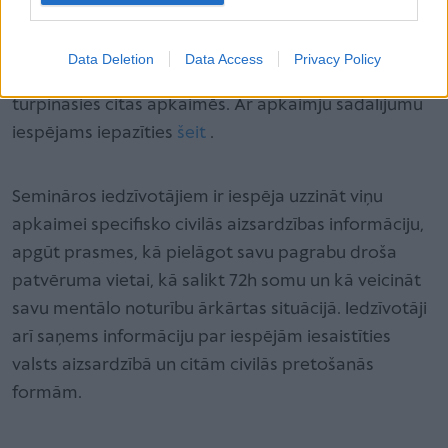
dalībnieku skaitu, 23. aprīlī notiks seminārs
Āgenskalnā, maijā Centra apkaimē, bet jūnijā –
Data Deletion
Data Access
Privacy Policy
Bolderājā. Pēc pauzes vasaras mēnešos semināri
turpināsies citās apkaimēs. Ar apkaimju sadalījumu
iespējams iepazīties
šeit
.
Semināros iedzīvotājiem ir iespēja uzzināt viņu
apkaimei specifisko civilās aizsardzības informāciju,
apgūt prasmes, kā pielāgot savu pagrabu droša
patvēruma vietai, kā salikt 72h somu un kā veicināt
savu mentālo noturību ārkārtas situācijā. Iedzīvotāji
arī saņems informāciju par iespējām iesaistīties
valsts aizsardzībā un citām civilās pretošanās
formām.