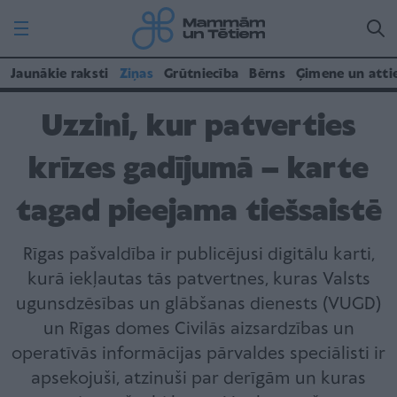
Jaunākie raksti
Ziņas
Grūtniecība
Bērns
Ģimene un atti
Uzzini, kur patverties
krīzes gadījumā – karte
tagad pieejama tiešsaistē
Rīgas pašvaldība ir publicējusi digitālu karti,
kurā iekļautas tās patvertnes, kuras Valsts
ugunsdzēsības un glābšanas dienests (VUGD)
un Rīgas domes Civilās aizsardzības un
operatīvās informācijas pārvaldes speciālisti ir
apsekojuši, atzinuši par derīgām un kuras