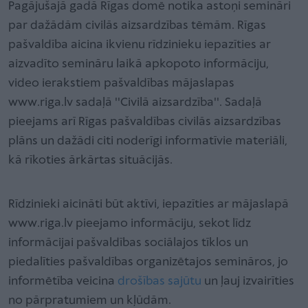
Pagājušajā gadā Rīgas domē notika astoņi semināri
par dažādām civilās aizsardzības tēmām. Rīgas
pašvaldība aicina ikvienu rīdzinieku iepazīties ar
aizvadīto semināru laikā apkopoto informāciju,
video ierakstiem pašvaldības mājaslapas
www.riga.lv sadaļā ''Civilā aizsardzība''. Sadaļā
pieejams arī Rīgas pašvaldības civilās aizsardzības
plāns un dažādi citi noderīgi informatīvie materiāli,
kā rīkoties ārkārtas situācijās.
Rīdzinieki aicināti būt aktīvi, iepazīties ar mājaslapā
www.riga.lv pieejamo informāciju, sekot līdz
informācijai pašvaldības sociālajos tīklos un
piedalīties pašvaldības organizētajos semināros, jo
informētība veicina
drošības sajūtu
un ļauj izvairīties
no pārpratumiem un kļūdām.