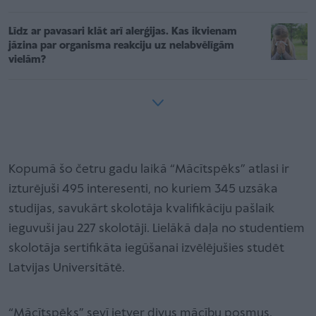
Līdz ar pavasari klāt arī alerģijas. Kas ikvienam
jāzina par organisma reakciju uz nelabvēlīgām
vielām?
Kopumā šo četru gadu laikā “Mācītspēks” atlasi ir
izturējuši 495 interesenti, no kuriem 345 uzsāka
studijas, savukārt skolotāja kvalifikāciju pašlaik
ieguvuši jau 227 skolotāji. Lielākā daļa no studentiem
skolotāja sertifikāta iegūšanai izvēlējušies studēt
Latvijas Universitātē.
“Mācītspēks” sevī ietver divus mācību posmus.