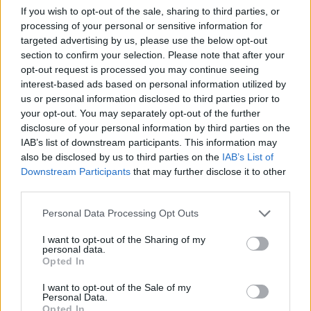
If you wish to opt-out of the sale, sharing to third parties, or
Darba vidē balstīto studiju “Mācītspēks” sākums ir
processing of your personal or sensitive information for
targeted advertising by us, please use the below opt-out
2020. gadā kā projektam Izglītības un zinātnes
section to confirm your selection. Please note that after your
ministrijas pārraudzībā, kuru sākotnēji īstenoja
opt-out request is processed you may continue seeing
Latvijas Universitāte, Daugavpils Universitāte un
interest-based ads based on personal information utilized by
us or personal information disclosed to third parties prior to
Liepājas Universitāte kopā ar nodibinājumu
your opt-out. You may separately opt-out of the further
“Iespējamā misija” Eiropas Sociālā fonda
disclosure of your personal information by third parties on the
līdzfinansētā projekta Nr. 8.2.1.0/18/I/004 „Latvijas
IAB’s list of downstream participants. This information may
also be disclosed by us to third parties on the
IAB’s List of
Universitātes inovatīvas, pētniecībā balstītas studiju
Downstream Participants
that may further disclose it to other
virziena „Izglītība un pedagoģija” studiju
third parties.
programmas” un otrā līmeņa profesionālās
Personal Data Processing Opt Outs
augstākās izglītības programmas „Skolotājs” licenču
ietvaros.
I want to opt-out of the Sharing of my
personal data.
Opted In
Pirmajos trijos gados sadarbībā ar “Iespējamā misija”
I want to opt-out of the Sale of my
Personal Data.
projekta ietvaros konkursa atlasi attiecīgi izturēja
Opted In