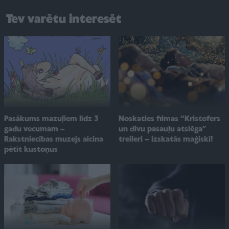
Tev varētu interesēt
Pasākums mazuļiem līdz 3
Noskaties filmas “Kristofers
gadu vecumam –
un divu pasauļu atslēga”
Rakstniecības muzejs aicina
treileri – izskatās maģiski!
pētīt kustoņus