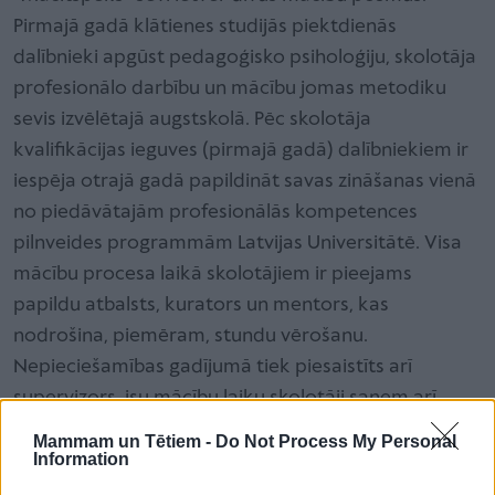
Pirmajā gadā klātienes studijās piektdienās
dalībnieki apgūst pedagoģisko psiholoģiju, skolotāja
profesionālo darbību un mācību jomas metodiku
sevis izvēlētajā augstskolā. Pēc skolotāja
kvalifikācijas ieguves (pirmajā gadā) dalībniekiem ir
iespēja otrajā gadā papildināt savas zināšanas vienā
no piedāvātajām profesionālās kompetences
pilnveides programmām Latvijas Universitātē. Visa
mācību procesa laikā skolotājiem ir pieejams
papildu atbalsts, kurators un mentors, kas
nodrošina, piemēram, stundu vērošanu.
Nepieciešamības gadījumā tiek piesaistīts arī
supervizors. isu mācību laiku skolotāji saņem arī
stipendiju, lai varētu nestrādāt pilnu slodzi un
Mammam un Tētiem -
Do Not Process My Personal
Information
sekmīgi pabeigtu mācības.