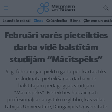
Jaunākie raksti
Ziņas
Grūtniecība
Bērns
Ģimene un atti
Februārī varēs pieteikties
darba vidē balstītām
studijām “Mācītspēks”
Š. g. februārī jau piekto gadu pēc kārtas tiks
izsludināta pieteikšanās darba vidē
balstītajām pedagoģijas studijām
“Mācītspēks”. Pieteikties būs aicināti
profesionāļi ar augstāko izglītību, kas vēlas
Latvijas Universitātē, Daugavpils Universitātē