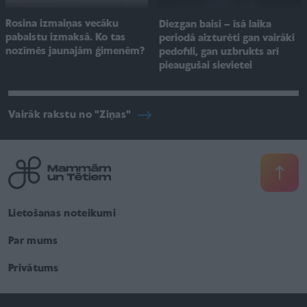
Rosina izmaiņas vecāku
Diezgan baisi – īsā laika
pabalstu izmaksā. Ko tas
periodā aizturēti gan vairāki
nozīmēs jaunajām ģimenēm?
pedofili, gan uzbrukts arī
pieaugušai sievietei
Vairāk rakstu no "Ziņas"
Lietošanas noteikumi
Par mums
Privātums