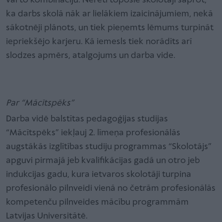
vai to kombināciju. Nereti topošie skolotāji saprot,
ka darbs skolā nāk ar lielākiem izaicinājumiem, nekā
sākotnēji plānots, un tiek pieņemts lēmums turpināt
iepriekšējo karjeru. Kā iemesls tiek norādīts arī
slodzes apmērs, atalgojums un darba vide.
Par “Mācītspēks”
Darba vidē balstītas pedagoģijas studijas
“Mācītspēks” iekļauj 2. līmeņa profesionālās
augstākās izglītības studiju programmas “Skolotājs”
apguvi pirmajā jeb kvalifikācijas gadā un otro jeb
indukcijas gadu, kura ietvaros skolotāji turpina
profesionālo pilnveidi vienā no četrām profesionālās
kompetenču pilnveides mācību programmām
Latvijas Universitātē.