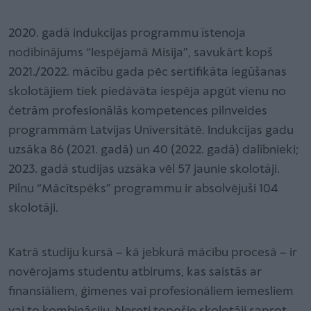
2020. gadā indukcijas programmu īstenoja
nodibinājums “Iespējamā Misija”, savukārt kopš
2021./2022. mācību gada pēc sertifikāta iegūšanas
skolotājiem tiek piedāvāta iespēja apgūt vienu no
četrām profesionālās kompetences pilnveides
programmām Latvijas Universitātē. Indukcijas gadu
uzsāka 86 (2021. gadā) un 40 (2022. gadā) dalībnieki;
2023. gadā studijas uzsāka vēl 57 jaunie skolotāji.
Pilnu “Mācītspēks” programmu ir absolvējuši 104
skolotāji.
Katrā studiju kursā – kā jebkurā mācību procesā – ir
novērojams studentu atbirums, kas saistās ar
finansiāliem, ģimenes vai profesionāliem iemesliem