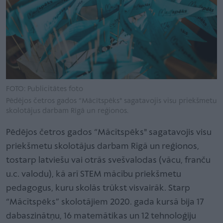
FOTO: Publicitātes foto
Pēdējos četros gados “Mācītspēks" sagatavojis visu priekšmetu
skolotājus darbam Rīgā un reģionos.
Pēdējos četros gados “Mācītspēks" sagatavojis visu
priekšmetu skolotājus darbam Rīgā un reģionos,
tostarp latviešu vai otrās svešvalodas (vācu, franču
u.c. valodu), kā arī STEM mācību priekšmetu
pedagogus, kuru skolās trūkst visvairāk. Starp
“Mācītspēks” skolotājiem 2020. gada kursā bija 17
dabaszinātņu, 16 matemātikas un 12 tehnoloģiju