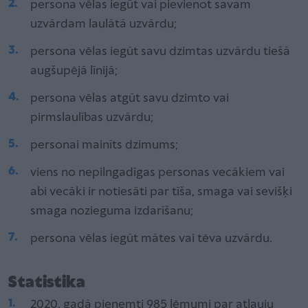
persona vēlas iegūt vai pievienot savam
uzvārdam laulātā uzvārdu;
persona vēlas iegūt savu dzimtas uzvārdu tiešā
augšupējā līnijā;
persona vēlas atgūt savu dzimto vai
pirmslaulības uzvārdu;
personai mainīts dzimums;
viens no nepilngadīgas personas vecākiem vai
abi vecāki ir notiesāti par tīša, smaga vai sevišķi
smaga nozieguma izdarīšanu;
persona vēlas iegūt mātes vai tēva uzvārdu.
Statistika
2020. gadā pieņemti 985 lēmumi par atļauju