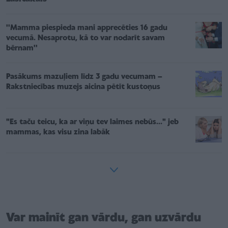
''Mamma piespieda mani apprecēties 16 gadu
vecumā. Nesaprotu, kā to var nodarīt savam
bērnam''
Pasākums mazuļiem līdz 3 gadu vecumam –
Rakstniecības muzejs aicina pētīt kustoņus
"Es taču teicu, ka ar viņu tev laimes nebūs..." jeb
mammas, kas visu zina labāk
Var mainīt gan vārdu, gan uzvārdu