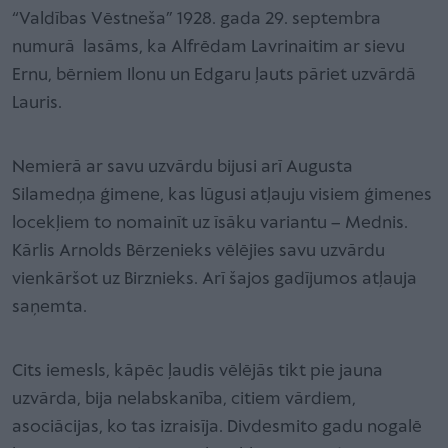
“Valdības Vēstneša” 1928. gada 29. septembra
numurā lasāms, ka Alfrēdam Lavrinaitim ar sievu
Ernu, bērniem Ilonu un Edgaru ļauts pāriet uzvārdā
Lauris.
Nemierā ar savu uzvārdu bijusi arī Augusta
Silamedņa ģimene, kas lūgusi atļauju visiem ģimenes
locekļiem to nomainīt uz īsāku variantu – Mednis.
Kārlis Arnolds Bērzenieks vēlējies savu uzvārdu
vienkāršot uz Birznieks. Arī šajos gadījumos atļauja
saņemta.
Cits iemesls, kāpēc ļaudis vēlējās tikt pie jauna
uzvārda, bija nelabskanība, citiem vārdiem,
asociācijas, ko tas izraisīja. Divdesmito gadu nogalē