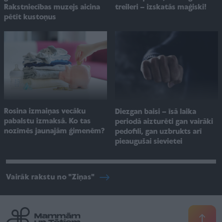
Rakstniecības muzejs aicina
treileri – izskatās maģiski!
pētīt kustoņus
Rosina izmaiņas vecāku
Diezgan baisi – īsā laika
pabalstu izmaksā. Ko tas
periodā aizturēti gan vairāki
nozīmēs jaunajām ģimenēm?
pedofili, gan uzbrukts arī
pieaugušai sievietei
Vairāk rakstu no "Ziņas"