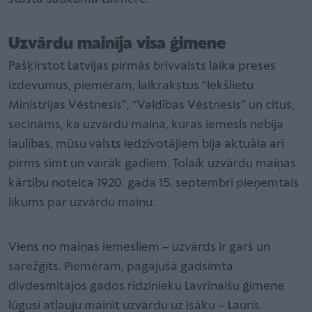
Uzvārdu mainīja visa ģimene
Pašķirstot Latvijas pirmās brīvvalsts laika preses
izdevumus, piemēram, laikrakstus “Iekšlietu
Ministrijas Vēstnesis”, “Valdības Vēstnesis” un citus,
secināms, ka uzvārdu maiņa, kuras iemesls nebija
laulības, mūsu valsts iedzīvotājiem bija aktuāla arī
pirms simt un vairāk gadiem. Tolaik uzvārdu maiņas
kārtību noteica 1920. gada 15. septembrī pieņemtais
likums par uzvārdu maiņu.
Viens no maiņas iemesliem – uzvārds ir garš un
sarežģīts. Piemēram, pagājušā gadsimta
divdesmitajos gados rīdzinieku Lavrinaišu ģimene
lūgusi atļauju mainīt uzvārdu uz īsāku – Lauris.