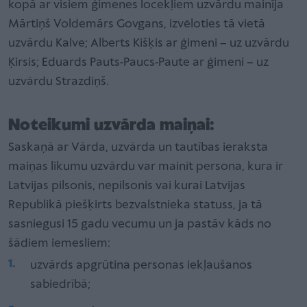
kopā ar visiem ģimenes locekļiem uzvārdu mainīja
Mārtiņš Voldemārs Govgans, izvēloties tā vietā
uzvārdu Kalve; Alberts Kišķis ar ģimeni – uz uzvārdu
Ķirsis; Eduards Pauts-Paucs-Paute ar ģimeni – uz
uzvārdu Strazdiņš.
Noteikumi uzvārda maiņai:
Saskaņā ar Vārda, uzvārda un tautības ieraksta
maiņas likumu uzvārdu var mainīt persona, kura ir
Latvijas pilsonis, nepilsonis vai kurai Latvijas
Republikā piešķirts bezvalstnieka statuss, ja tā
sasniegusi 15 gadu vecumu un ja pastāv kāds no
šādiem iemesliem:
uzvārds apgrūtina personas iekļaušanos
sabiedrībā;