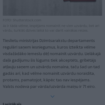
FOTO: Shutterstock.com
Ja ir tāda vēlme, iespējams nomainīt ne vien uzvārdu, bet arī
vārdu, turklāt dzīves laikā to var darīt vairākas reizes.
Tieslietu ministrijas Dzimtsarakstu departaments
regulāri saņem iesniegumus, kuros izteikta vēlme
visdažādāko iemeslu dēļ nomainīt uzvārdu. Lielākajā
daļā gadījumu šis lūgums tiek akceptēts, gribētājs
atļauju saņem un uzvārdu nomaina, taču šad un tad
gadās arī, kad vēlme nomainīt uzvārdu noraidīta,
protams, pamatojot, kāpēc tas nav iespējams.
Valsts nodeva par vārda/uzvārda maiņu ir 71 eiro.
Lasītākais