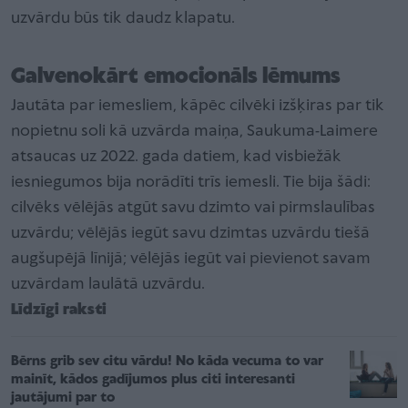
uzvārdu būs tik daudz klapatu.
Galvenokārt emocionāls lēmums
Jautāta par iemesliem, kāpēc cilvēki izšķiras par tik
nopietnu soli kā uzvārda maiņa, Saukuma-Laimere
atsaucas uz 2022. gada datiem, kad visbiežāk
iesniegumos bija norādīti trīs iemesli. Tie bija šādi:
cilvēks vēlējās atgūt savu dzimto vai pirmslaulības
uzvārdu; vēlējās iegūt savu dzimtas uzvārdu tiešā
augšupējā līnijā; vēlējās iegūt vai pievienot savam
uzvārdam laulātā uzvārdu.
Līdzīgi raksti
Bērns grib sev citu vārdu! No kāda vecuma to var
mainīt, kādos gadījumos plus citi interesanti
jautājumi par to