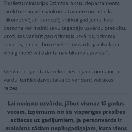
Tieslietu ministrijas Dzimtsarakstu departamenta
direktore Solvita Saukuma-Laimere norāda, ka
“likumdevējs ir paredzējis virkni gadījumu, kad
persona var mainīt savu tagadējo uzvārdu pret citu,
proti, tas var būt gan dzimtais uzvārds, dzimtas
uzvārds, gan arī brīvi izvēlēts uzvārds, ja cilvēkam
viņa ģimenē vai dzimtā nav tīkama uzvārda”.
Vienlaikus, ja ir tāda vēlme, iespējams nomainīt arī
vārdu, turklāt dzīves laikā to var darīt vairākas
reizes.
Lai mainītu uzvārdu, jābūt vismaz 15 gadus
vecam. Izņēmums no šīs vispārīgās prasības
attiecas uz gadījumiem, ja personvārds ir
maināms tādam nepilngadīgajam, kura viens