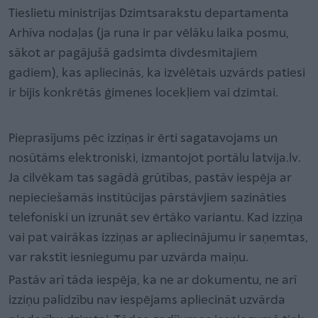
Tieslietu ministrijas Dzimtsarakstu departamenta
Arhīva nodaļas (ja runa ir par vēlāku laika posmu,
sākot ar pagājušā gadsimta divdesmitajiem
gadiem), kas apliecinās, ka izvēlētais uzvārds patiesi
ir bijis konkrētās ģimenes locekļiem vai dzimtai.
Pieprasījums pēc izziņas ir ērti sagatavojams un
nosūtāms elektroniski, izmantojot portālu latvija.lv.
Ja cilvēkam tas sagādā grūtības, pastāv iespēja ar
nepieciešamās institūcijas pārstāvjiem sazināties
telefoniski un izrunāt sev ērtāko variantu. Kad izziņa
vai pat vairākas izziņas ar apliecinājumu ir saņemtas,
var rakstīt iesniegumu par uzvārda maiņu.
Pastāv arī tāda iespēja, ka ne ar dokumentu, ne arī
izziņu palīdzību nav iespējams apliecināt uzvārda