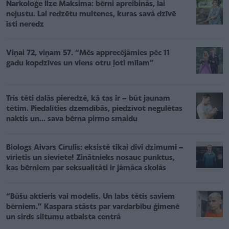
Narkoloģe Ilze Maksima: bērni apreibinās, lai
nejustu. Lai redzētu multenes, kuras savā dzīvē
īsti neredz
Viņai 72, viņam 57. “Mēs apprecējāmies pēc 11
gadu kopdzīves un viens otru ļoti mīlam”
Trīs tēti dalās pieredzē, kā tas ir – būt jaunam
tētim. Piedalīties dzemdībās, piedzīvot negulētas
naktis un... sava bērna pirmo smaidu
Biologs Aivars Cīrulis: eksistē tikai divi dzimumi –
vīrietis un sieviete! Zinātnieks nosauc punktus,
kas bērniem par seksualitāti ir jāmāca skolās
“Būšu aktieris vai modelis. Un labs tētis saviem
bērniem.” Kaspara stāsts par vardarbību ģimenē
un sirds siltumu atbalsta centrā