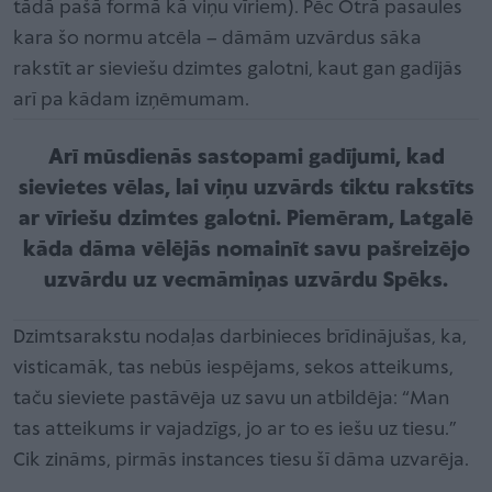
tādā pašā formā kā viņu vīriem). Pēc Otrā pasaules
kara šo normu atcēla – dāmām uzvārdus sāka
rakstīt ar sieviešu dzimtes galotni, kaut gan gadījās
arī pa kādam izņēmumam.
Arī mūsdienās sastopami gadījumi, kad
sievietes vēlas, lai viņu uzvārds tiktu rakstīts
ar vīriešu dzimtes galotni. Piemēram, Latgalē
kāda dāma vēlējās nomainīt savu pašreizējo
uzvārdu uz vecmāmiņas uzvārdu Spēks.
Dzimtsarakstu nodaļas darbinieces brīdinājušas, ka,
visticamāk, tas nebūs iespējams, sekos atteikums,
taču sieviete pastāvēja uz savu un atbildēja: “Man
tas atteikums ir vajadzīgs, jo ar to es iešu uz tiesu.”
Cik zināms, pirmās instances tiesu šī dāma uzvarēja.