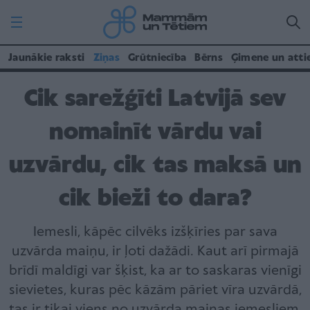
Jaunākie raksti
Ziņas
Grūtniecība
Bērns
Ģimene un atti
Cik sarežģīti Latvijā sev
nomainīt vārdu vai
uzvārdu, cik tas maksā un
cik bieži to dara?
Iemesli, kāpēc cilvēks izšķīries par sava
uzvārda maiņu, ir ļoti dažādi. Kaut arī pirmajā
brīdī maldīgi var šķist, ka ar to saskaras vienīgi
sievietes, kuras pēc kāzām pāriet vīra uzvārdā,
tas ir tikai viens no uzvārda maiņas iemesliem,