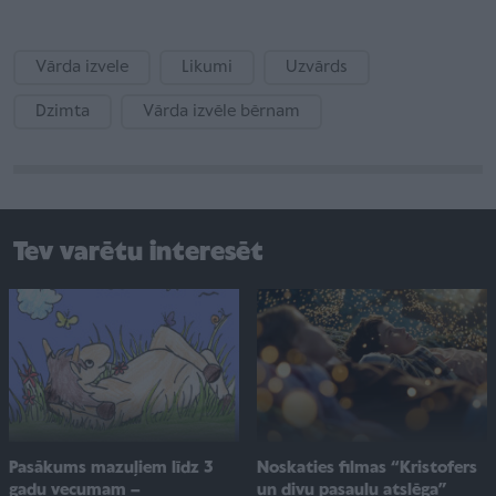
Vārda izvele
Likumi
Uzvārds
Dzimta
Vārda izvēle bērnam
Tev varētu interesēt
Pasākums mazuļiem līdz 3
Noskaties filmas “Kristofers
gadu vecumam –
un divu pasauļu atslēga”