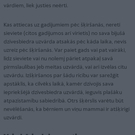
vārdiem, liek justies neērti.
Kas attiecas uz gadījumiem pēc šķiršanās, nereti
sieviete (citos gadījumos arī vīrietis) no sava bijušā
dzīvesbiedra uzvārda atsakās pēc kāda laika, nevis
uzreiz pēc šķiršanās. Var paiet gads vai pat vairāki,
līdz sieviete vai nu nolemj pāriet atpakaļ savā
pirmslaulības jeb meitas uzvārdā, vai arī izvēlas citu
uzvārdu. Izšķiršanos par šādu rīcību var sarežģīt
apstāklis, ka cilvēks laikā, kamēr dzīvojis sava
iepriekšējā dzīvesbiedra uzvārdā, ieguvis plašāku
atpazīstamību sabiedrībā. Otrs šķērslis varētu būt
nevēlēšanās, ka bērniem un viņu mammai ir atšķirīgi
uzvārdi.