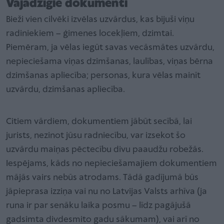
Vajadzīgie dokumenti
Bieži vien cilvēki izvēlas uzvārdus, kas bijuši viņu
radiniekiem – ģimenes locekļiem, dzimtai.
Piemēram, ja vēlas iegūt savas vecāsmātes uzvārdu,
nepieciešama viņas dzimšanas, laulības, viņas bērna
dzimšanas apliecība; personas, kura vēlas mainīt
uzvārdu, dzimšanas apliecība.
Citiem vārdiem, dokumentiem jābūt secībā, lai
jurists, nezinot jūsu radniecību, var izsekot šo
uzvārdu maiņas pēctecību divu paaudžu robežās.
Iespējams, kāds no nepieciešamajiem dokumentiem
mājās vairs nebūs atrodams. Tādā gadījumā būs
jāpieprasa izziņa vai nu no Latvijas Valsts arhīva (ja
runa ir par senāku laika posmu – līdz pagājušā
gadsimta divdesmito gadu sākumam), vai arī no