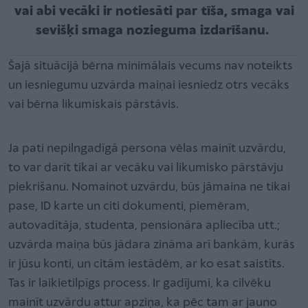
vai abi vecāki ir notiesāti par tīša, smaga vai
sevišķi smaga nozieguma izdarīšanu.
Šajā situācijā bērna minimālais vecums nav noteikts
un iesniegumu uzvārda maiņai iesniedz otrs vecāks
vai bērna likumiskais pārstāvis.
Ja pati nepilngadīgā persona vēlas mainīt uzvārdu,
to var darīt tikai ar vecāku vai likumisko pārstāvju
piekrišanu. Nomainot uzvārdu, būs jāmaina ne tikai
pase, ID karte un citi dokumenti, piemēram,
autovadītāja, studenta, pensionāra apliecība utt.;
uzvārda maiņa būs jādara zināma arī bankām, kurās
ir jūsu konti, un citām iestādēm, ar ko esat saistīts.
Tas ir laikietilpīgs process. Ir gadījumi, ka cilvēku
mainīt uzvārdu attur apziņa, ka pēc tam ar jauno