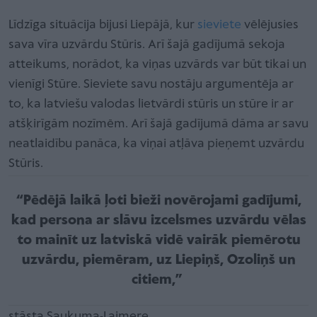
Līdzīga situācija bijusi Liepājā, kur
sieviete
vēlējusies
sava vīra uzvārdu Stūris. Arī šajā gadījumā sekoja
atteikums, norādot, ka viņas uzvārds var būt tikai un
vienīgi Stūre. Sieviete savu nostāju argumentēja ar
to, ka latviešu valodas lietvārdi stūris un stūre ir ar
atšķirīgām nozīmēm. Arī šajā gadījumā dāma ar savu
neatlaidību panāca, ka viņai atļāva pieņemt uzvārdu
Stūris.
“Pēdējā laikā ļoti bieži novērojami gadījumi,
kad persona ar slāvu izcelsmes uzvārdu vēlas
to mainīt uz latviskā vidē vairāk piemērotu
uzvārdu, piemēram, uz Liepiņš, Ozoliņš un
citiem,”
stāsta Saukuma-Laimere.