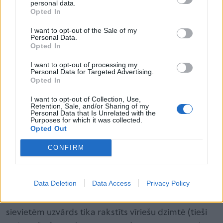
personal data.
pieņemts ļoti retos gadījumos. Mūsu departaments
Opted In
ievēro principu konsultē vispirms, tas nozīmē, ka
I want to opt-out of the Sale of my
Personal Data.
cilvēki par iespējamiem riskiem vārda vai uzvārda
Opted In
maiņas lietās laikus tiek informēti. Tomēr ik gadu ir
I want to opt-out of processing my
vairāki gadījumi, kad tiek pieņemts atteikums
Personal Data for Targeted Advertising.
Opted In
uzvārda maiņai. Piemēram, persona uzvārda maiņas
laikā ir sodīta, un sodāmība nav dzēsta vai noņemta,
I want to opt-out of Collection, Use,
Retention, Sale, and/or Sharing of my
vai arī cilvēks vēlas iegūt uzvārdu, kura rakstība
Personal Data that Is Unrelated with the
Purposes for which it was collected.
neatbilst latviešu valodas pareizrakstības
Opted Out
noteikumiem, tomēr principiāli uzstāj uz savu vēlmi
CONFIRM
mainīt uzvārdu.”
Stūris vai Stūre
Data Deletion
Data Access
Privacy Policy
Latvijas pirmās brīvvalsts laikā pastāvēja norma, ka
sievietēm uzvārds tika rakstīts vīriešu dzimtē (tieši