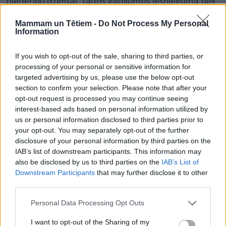
piederību dzimtai. Tādos gadījumos iesniegumā tiek
pausts lūgums atļaut nomainīt pašreizējo uzvārdu uz
Mammam un Tētiem -
Do Not Process My Personal
brīvi izvēlētu uzvārdu.
Information
If you wish to opt-out of the sale, sharing to third parties, or
Brīvdomīgāki prāti šo normu izmanto pa savam, jo
processing of your personal or sensitive information for
tas nozīmē, ka ir tiesības nomainīt savu uzvārdu uz
targeted advertising by us, please use the below opt-out
section to confirm your selection. Please note that after your
jebkuru citu, tajā skaitā slavenību, uzvārdu. Viens no
opt-out request is processed you may continue seeing
Latvijā reāliem gadījumiem – cilvēks izvēlējās
interest-based ads based on personal information utilized by
uzvārdu Radzivils. Oriģināli šis uzvārds piederēja
us or personal information disclosed to third parties prior to
your opt-out. You may separately opt-out of the further
senai lietuviešu dižciltīgo dzimtai.
disclosure of your personal information by third parties on the
IAB’s list of downstream participants. This information may
also be disclosed by us to third parties on the
IAB’s List of
Kad uzvārda maiņu atsaka
Downstream Participants
that may further disclose it to other
Jautāta, vai bieži ir gadījumi, kad lūgumam atļaut
third parties.
mainīt uzvārdu seko atteikums, Saukuma-Laimere
Personal Data Processing Opt Outs
stāsta: “Ja salīdzinām ar kopējo saņemto iesniegumu
I want to opt-out of the Sharing of my
skaitu, lēmums par atteikumu uzvārda maiņai tiek