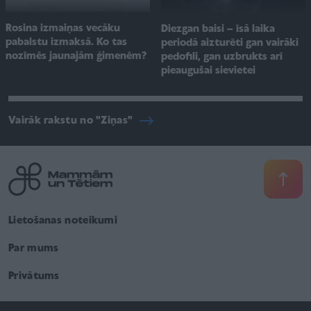
Rosina izmaiņas vecāku
Diezgan baisi – īsā laika
pabalstu izmaksā. Ko tas
periodā aizturēti gan vairāki
nozīmēs jaunajām ģimenēm?
pedofili, gan uzbrukts arī
pieaugušai sievietei
Vairāk rakstu no "Ziņas"
Lietošanas noteikumi
Par mums
Privātums