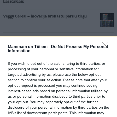
Lasītākais
Veggy Cereal – inovācija brokastu pārslu tirgū
Bērnam brokastīs... telefons! Īpaši noderēs
bērniem - mazēdājiem
Mammam un Tētiem -
Do Not Process My Personal
Information
''Mamma piespieda mani apprecēties 16 gadu
If you wish to opt-out of the sale, sharing to third parties, or
vecumā. Nesaprotu, kā to var nodarīt savam
processing of your personal or sensitive information for
bērnam''
targeted advertising by us, please use the below opt-out
section to confirm your selection. Please note that after your
opt-out request is processed you may continue seeing
interest-based ads based on personal information utilized by
us or personal information disclosed to third parties prior to
your opt-out. You may separately opt-out of the further
disclosure of your personal information by third parties on the
IAB’s list of downstream participants. This information may
Nodarbību vari apmeklēt viena vai kopā ar