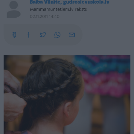
Baiba Vilnīte, gudrosievuskola.lv
Mammamuntetiem.lv raksts
02.11.2011 14:40