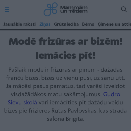
Jaunākie raksti
Ziņas
Grūtniecība
Bērns
Ģimene un atti
Modē frizūras ar bizēm!
Iemācies pīt!
Pašlaik modē ir frizūras ar pīnēm - dažādas
franču bizes, bizes uz vienu pusi, uz sānu utt.
Ja mācēsi pašus pamatus, tad varēsi izveidot
visdažādākos matu sakārtojumus.
Gudro
Sievu skolā
vari iemācīties pīt dažādu veidu
bizes pie frizieres Rūtas Pavlovskas, kas strādā
salonā Brigita.