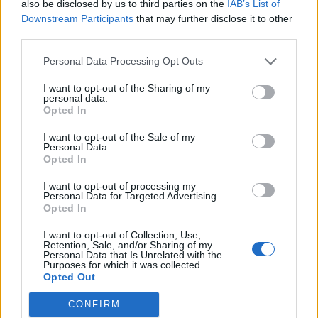
also be disclosed by us to third parties on the
IAB’s List of
draudzenēm! Aicinām arī māmiņas, kas vēlas
Downstream Participants
that may further disclose it to other
iemācīties skaisti veidot matus savām mazajām
third parties.
princesītēm. Meitiņu var ņemt līdzi bez maksas!
Personal Data Processing Opt Outs
I want to opt-out of the Sharing of my
Nodarbības ilgums:
2 stundas
personal data.
Opted In
Cena:
Ls 14
I want to opt-out of the Sale of my
Vieta:
Brīvības iela 40 (pagalmā) Gudro Sievu skolā
Personal Data.
Opted In
Tuvākās nodarbības:
I want to opt-out of processing my
10.novembris plkst. 18:00
Personal Data for Targeted Advertising.
Opted In
17.novembris plkst 18:00
24.novembris plkst. 18:00
I want to opt-out of Collection, Use,
Retention, Sale, and/or Sharing of my
Personal Data that Is Unrelated with the
Purposes for which it was collected.
Opted Out
PIETEIKTIES NODARBĪBAI!
CONFIRM