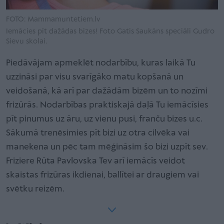
FOTO: Mammamuntetiem.lv
Iemācies pīt dažādas bizes! Foto Gatis Saukāns speciāli Gudro
Sievu skolai.
Piedāvājam apmeklēt nodarbību, kuras laikā Tu
uzzināsi par visu svarīgāko matu kopšanā un
veidošanā, kā arī par dažādām bizēm un to nozīmi
frizūrās. Nodarbības praktiskajā daļā Tu iemācīsies
pīt pinumus uz āru, uz vienu pusi, franču bizes u.c.
Sākumā trenēsimies pīt bizi uz otra cilvēka vai
manekena un pēc tam mēģināsim šo bizi uzpīt sev.
Friziere Rūta Pavlovska Tev arī iemācīs veidot
skaistas frizūras ikdienai, ballītei ar draugiem vai
svētku reizēm.