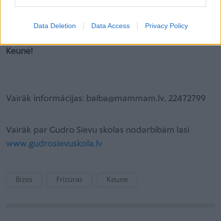
Skaties bilžu galerijā, kā norisinās nodarbība:
Data Deletion
Data Access
Privacy Policy
Šo nodarbību atbalsta profesionālā matu kosmētika
Keune!
Vairāk informācijas: baiba@mammam.lv, 22472799
Vairāk par Gudro Sievu skolas nodarbībām lasi
www.gudrosievuskola.lv
Bizes
Frizūras
Keune