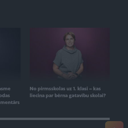
No pirmsskolas uz 1. klasi – kas
rasme
liecina par bērna gatavību skolai?
lodas
omentārs