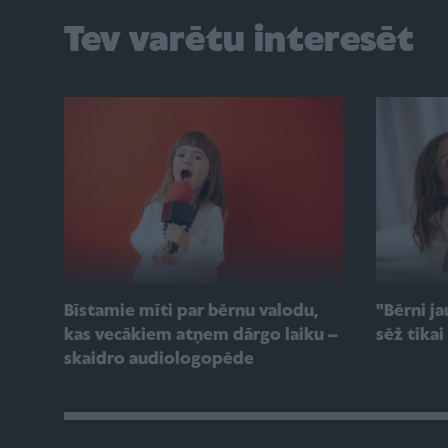
Tev varētu interesēt
"Bērni ja
Bīstamie mīti par bērnu valodu,
sēž tikai
kas vecākiem atņem dārgo laiku –
skaidro audiologopēde