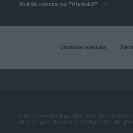
Vairāk rakstu no "Viedokļi"
Lietošanas noteikumi
Par 
© SIA Izdevniecība "Rīgas Viļņi", 2026. Satura kopēšan
All Copyright © SIA Izdevniecība "Rīgas Viļņi". All right