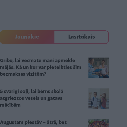
Jaunākie
Lasītākais
Gribu, lai vecmāte mani apmeklē
mājās. Kā un kur var pieteikties šīm
bezmaksas vizītēm?
5 svarīgi soļi, lai bērns skolā
atgrieztos vesels un gatavs
mācībām
Augustam piestāv – ātrā, bet