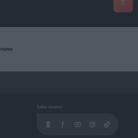
vātums
Seko mums: