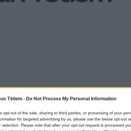
n Tētiem -
Do Not Process My Personal Information
votājs nolēmis savai sievai 8. martā uzdāvinat puķu
ais izdevums "Ekspress K".Pēc izdevuma rīcībā
to opt-out of the sale, sharing to third parties, or processing of your per
ānojis pasūtīt šādu puķu daudzuma pēc tam, kad
formation for targeted advertising by us, please use the below opt-out s
r selection. Please note that after your opt-out request is processed y