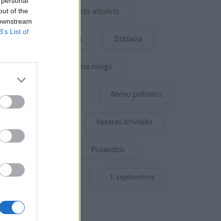
 personal
out of the
Ukraina
Valsts atbalsts
 downstream
B’s List of
Kur šodien atpūsties
Zīdīšana
Drošība
Bērna miegs
Mākslīgais intelekts
Bērnu psihiatrs
Bērna emocijas
Vasaras brīvlaiks
Bērnu drošība
Pusaudzis
Gatavošanās skolai
1. septembris