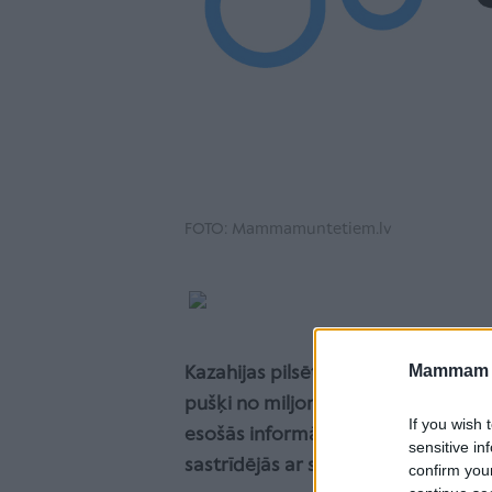
FOTO: Mammamuntetiem.lv
Mammam u
Kazahijas pilsētas Kizilgorod iedzī
pušķi no miljons rozēm, ziņo vietēj
If you wish 
esošās informācijas, vīrietis iepl
sensitive in
sastrīdējās ar sievu.
confirm you