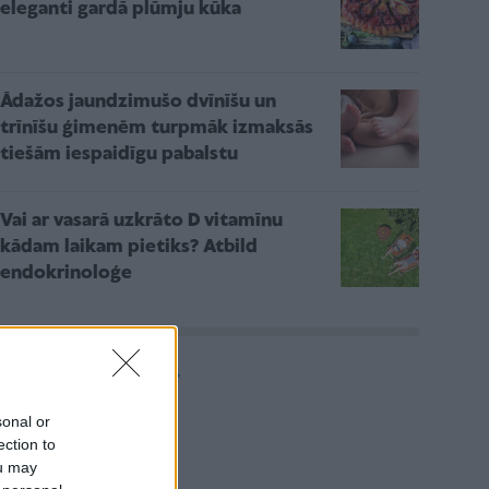
eleganti gardā plūmju kūka
Ādažos jaundzimušo dvīnīšu un
trīnīšu ģimenēm turpmāk izmaksās
tiešām iespaidīgu pabalstu
Vai ar vasarā uzkrāto D vitamīnu
kādam laikam pietiks? Atbild
endokrinoloģe
Vairāk rakstu
sonal or
ection to
Aktuāli
ou may