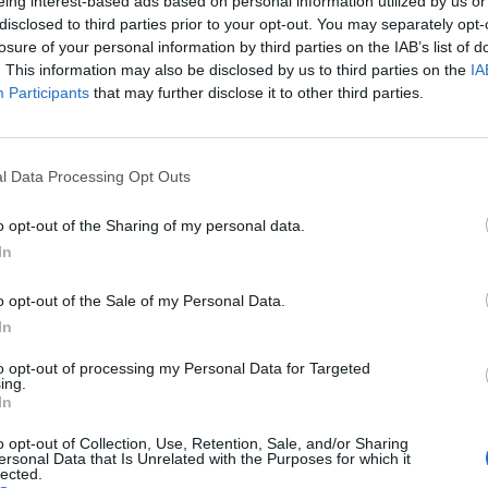
eing interest-based ads based on personal information utilized by us or
eikts pasūtījums miljonam rožu, apgalvoja, ka
disclosed to third parties prior to your opt-out. You may separately opt-
ziedu piegāde tieši no Holandes."Visasa rozes būs no
losure of your personal information by third parties on the IAB’s list of
a garuma, speciāli atlasītas", - apgalvoja veikaliņa
. This information may also be disclosed by us to third parties on the
IA
Participants
that may further disclose it to other third parties.
izdevums noskaidrojis, ka vīrietis jau veicis
l Data Processing Opt Outs
 tas izdarīts, un vai idosies rozes piegādāt laikā,
vēra, ka pasūtītājam piešķirta liela atlaide, tomēr,
o opt-out of the Sharing of my personal data.
In
maksās miljons rožu, viņa neprecizēja.
o opt-out of the Sale of my Personal Data.
lordā vienas rozes cena ir no 500 līdz 1000 kazahu
In
 veicot parastas matemātiskas darbības, var
to opt-out of processing my Personal Data for Targeted
maksās apmēram 3 miljonus latu,vai nedaudz mazāk,
ing.
In
solīda atlaide.
o opt-out of Collection, Use, Retention, Sale, and/or Sharing
ersonal Data that Is Unrelated with the Purposes for which it
lected.