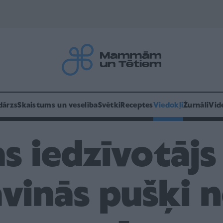
dārzs
Skaistums un veselība
Svētki
Receptes
Viedokļi
Žurnāli
Vid
s iedzīvotājs 
vinās pušķi n