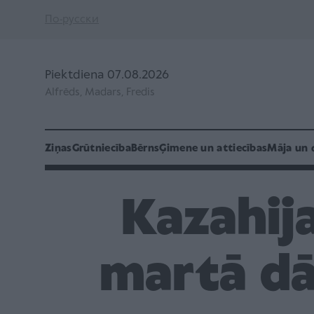
По-русски
Piektdiena 07.08.2026
Alfrēds, Madars, Fredis
Ziņas
Grūtniecība
Bērns
Ģimene un attiecības
Māja un 
Kazahija
martā dā