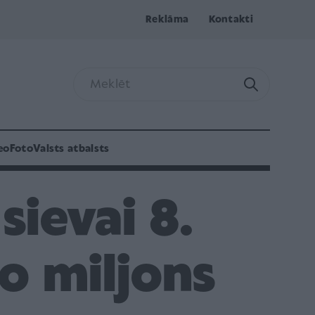
Reklāma
Kontakti
eo
Foto
Valsts atbalsts
sievai 8.
o miljons