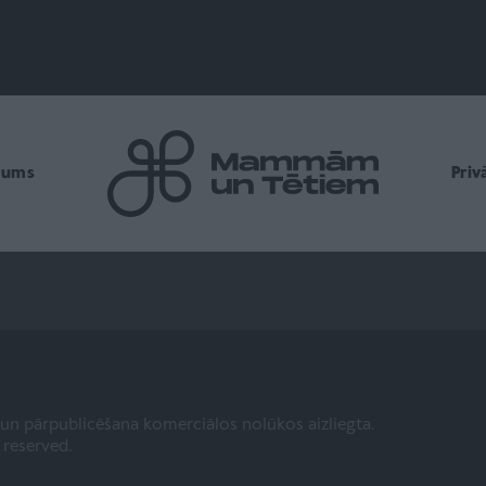
mums
Pri
a un pārpublicēšana komerciālos nolūkos aizliegta.
s reserved.