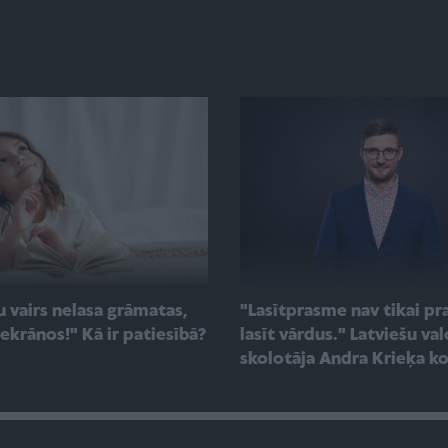
u vairs nelasa grāmatas,
"Lasītprasme nav tikai p
 ekrānos!" Kā ir patiesībā?
lasīt vārdus." Latviešu va
skolotāja Andra Krieķa k