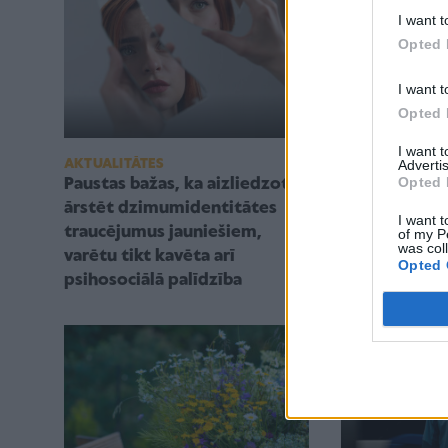
I want t
Opted 
I want t
Opted 
I want 
SKOLĒNS
AKTUALITĀTES
Advertis
Opted 
Sociālie medi
Paustas bažas, ka aizliedzot
galvenajiem
ārstēt dzimumidentitātes
I want t
''skolotājiem
traucējumus jauniešiem,
of my P
was col
jautājumos
varētu tikt kavēta arī
Opted 
psihosociālā palīdzība