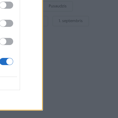
Bērnu drošība
Pusaudzis
Gatavošanās skolai
1. septembris