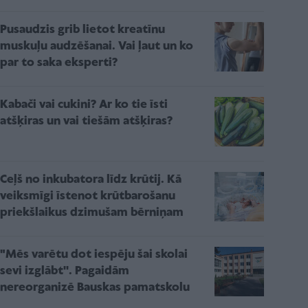
Pusaudzis grib lietot kreatīnu
muskuļu audzēšanai. Vai ļaut un ko
par to saka eksperti?
Kabači vai cukini? Ar ko tie īsti
atšķiras un vai tiešām atšķiras?
Ceļš no inkubatora līdz krūtij. Kā
veiksmīgi īstenot krūtbarošanu
priekšlaikus dzimušam bērniņam
"Mēs varētu dot iespēju šai skolai
sevi izglābt''. Pagaidām
nereorganizē Bauskas pamatskolu