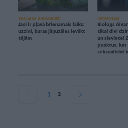
VASARAS SAULGRIEŽI
INTERVIJAS
Jāņi ir pļavā brienamais laiks:
Biologs Aivars
uzzini, kuras jāņuzāles ievākt
tikai divi dz
tējām
un sieviete! 
punktus, kas
seksualitāti 
1
2