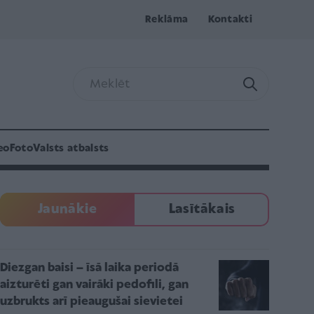
Reklāma
Kontakti
eo
Foto
Valsts atbalsts
Jaunākie
Lasītākais
Diezgan baisi – īsā laika periodā
aizturēti gan vairāki pedofili, gan
uzbrukts arī pieaugušai sievietei