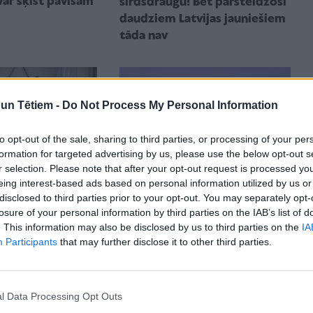
var šķist pavisam
sirdsdraugu! Bet pārsteidzoši
daudziem Latvijas jauniešiem
tāda nav
n Tētiem -
Do Not Process My Personal Information
to opt-out of the sale, sharing to third parties, or processing of your per
formation for targeted advertising by us, please use the below opt-out s
r selection. Please note that after your opt-out request is processed y
eing interest-based ads based on personal information utilized by us or
disclosed to third parties prior to your opt-out. You may separately opt-
ATTIECĪBAS ĢIMENĒ
svarīgi
losure of your personal information by third parties on the IAB’s list of
Kā runāt ar pusaudzi par
. This information may also be disclosed by us to third parties on the
IA
mācīt mīlēt un
seksu? Pieejamas darba lapas
Participants
that may further disclose it to other third parties.
u ķermeni?
īpaši jauniešiem ar garīga
rakstura traucējumiem
l Data Processing Opt Outs