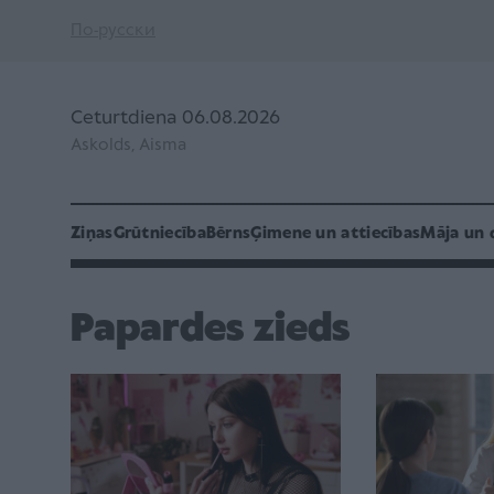
По-русски
Ceturtdiena 06.08.2026
Askolds, Aisma
Ziņas
Grūtniecība
Bērns
Ģimene un attiecības
Māja un 
Papardes zieds