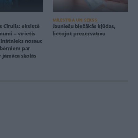
MĪLESTĪBA UN SEKSS
 Cīrulis: eksistē
Jauniešu biežākās kļūdas,
imumi – vīrietis
lietojot prezervatīvu
Zinātnieks nosauc
 bērniem par
ir jāmāca skolās