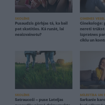
SKOLĒNS
ĢIMENES VESEL
Pusaudzis ģērbjas tā, ka bail
Ginekoloģe:
pat skatīties. Kā runāt, lai
nereti trūks
neaizvainotu?
izpratnes pa
ciklu un kont
SKOLĒNS
MĪLESTĪBA UN 
Satraucoši – puse Latvijas
Sarkanie karo