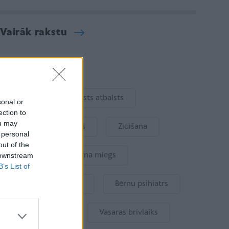
Vairāk rakstu
Aktuāli
Ukraina
Valsts atbalsts
sonal or
ection to
ou may
Kur šodien atpūsties
Zīdīšana
 personal
out of the
 downstream
Drošība
Bērna miegs
B’s List of
Mākslīgais intelekts
Bērnu psihiatrs
Bērna emocijas
Vasaras brīvlaiks