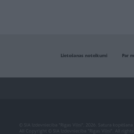
Lietošanas noteikumi
Par 
© SIA Izdevniecība "Rīgas Viļņi", 2026. Satura kopēšan
All Copyright © SIA Izdevniecība "Rīgas Viļņi". All right