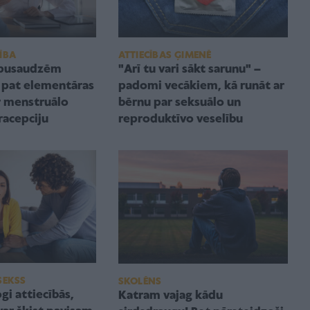
ATTIECĪBAS ĢIMENĒ
ĪBA
"Arī tu vari sākt sarunu" –
 pusaudzēm
padomi vecākiem, kā runāt ar
t pat elementāras
bērnu par seksuālo un
r menstruālo
reproduktīvo veselību
racepciju
SEKSS
SKOLĒNS
gi attiecībās,
Katram vajag kādu