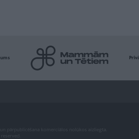
mums
Pri
a un pārpublicēšana komerciālos nolūkos aizliegta.
s reserved.