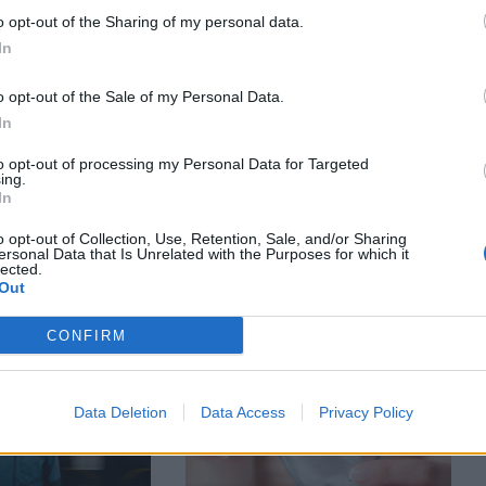
o opt-out of the Sharing of my personal data.
In
o opt-out of the Sale of my Personal Data.
In
to opt-out of processing my Personal Data for Targeted
SKOLĒNS
ing.
In
ji kļūst par
Ar videostāstu sēriju ''Gultas
 pusaudžu
Sarunas'' pusaudžiem mācīs
o opt-out of Collection, Use, Retention, Sale, and/or Sharing
'' seksualitātes
teikt ''jā'' un ''nē'' attiecībās
ersonal Data that Is Unrelated with the Purposes for which it
lected.
Out
CONFIRM
Data Deletion
Data Access
Privacy Policy