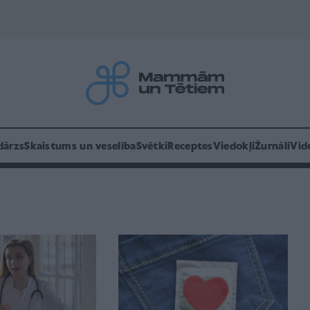
dārzs
Skaistums un veselība
Svētki
Receptes
Viedokļi
Žurnāli
Vid