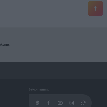
vātums
Seko mums: