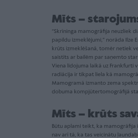
Mīts – staroju
“Skrīninga mamogrāfija neuzliek di
papildu izmeklējumi,” norāda Ilze 
krūts izmeklēšanā, tomēr netiek vei
saistīts ar bailēm par saņemto star
Viena lidojuma laikā uz Frankfurti 
radiācija ir tikpat liela kā mamogrā
Mamogramā izmanto zema spektra 
dobuma kompjūtertomogrāfijā staro
Mīts – krūts sa
Būtu aplami teikt, ka mamogrāfija 
nav arī tā, ka tas veicinātu ļaunda