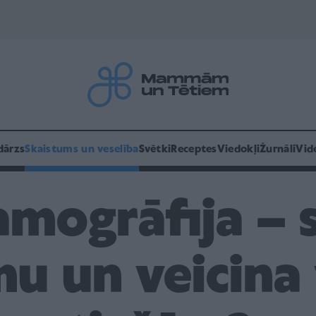
dārzs
Skaistums un veselība
Svētki
Receptes
Viedokļi
Žurnāli
Vid
mogrāfija – 
u un veicina 