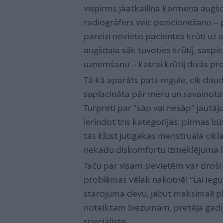
vispirms jāatkailina ķermeņa augšda
radiogrāfers veic pozicionēšanu – p
pareizi novieto pacientes krūti uz a
augšdaļa sāk tuvoties krūtij, saspi
uzņemšanu – katrai krūtij divās proje
Tā kā aparāts pats regulē, cik daud
saplacināta pār mēru un savainota.
Turpretī par “sāp vai nesāp” jautāj
ierindot trīs kategorijās: pirmās bū
tās kļūst jutīgākas menstruālā cikla 
nekādu diskomfortu izmeklējuma l
Taču par visām sievietēm var droši 
problēmas vēlāk nākotnē! “Lai ieg
starojuma devu, jābūt maksimāli pl
noteiktam biezumam, pretējā gadī
speciāliste.