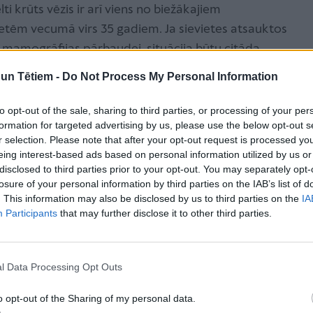
lti krūts vēzis ir arī viens no biežākajiem
ietēm vecumā virs 35 gadiem. Ja sievietes atsauktos
mamogrāfijas pārbaudei, situācija būtu citāda.
n Tētiem -
Do Not Process My Personal Information
ezmaksas skrīnings?
to opt-out of the sale, sharing to third parties, or processing of your per
formation for targeted advertising by us, please use the below opt-out s
iem reizi divos gados uz deklarēto dzīvesvietas vai
r selection. Please note that after your opt-out request is processed y
icinājuma vēstule veikt valsts apmaksātu krūts vēža
eing interest-based ads based on personal information utilized by us or
tījumi gan apliecina mamogrāfijas efektivitāti krūts
disclosed to third parties prior to your opt-out. You may separately opt-
losure of your personal information by third parties on the IAB’s list of
 gadu vecuma. Savukārt Eiropas komisijas krūts
. This information may also be disclosed by us to third parties on the
IA
ža skrīningu veikt reizi divos gados sievietēm no 45
Participants
that may further disclose it to other third parties.
uma vēstule pazaudēta vai nav
l Data Processing Opt Outs
o opt-out of the Sharing of my personal data.
es kakla vēža profilaktiskās pārbaudes var veikt