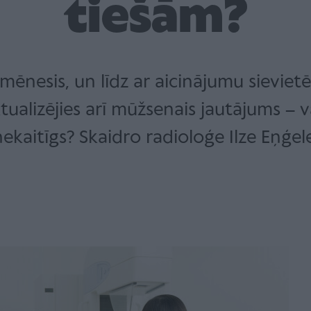
tiešām?
 mēnesis, un līdz ar aicinājumu sievietē
alizējies arī mūžsenais jautājums – vai
ekaitīgs? Skaidro radioloģe Ilze Eņģel