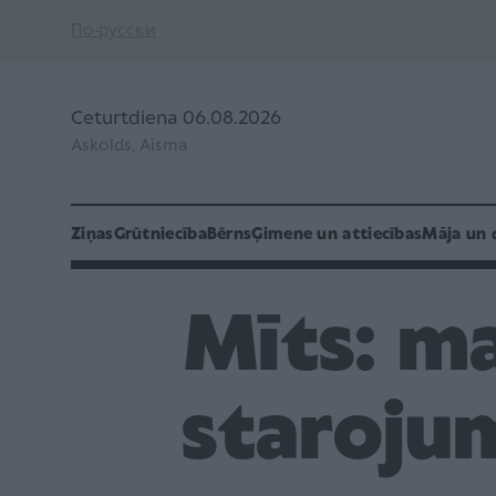
По-русски
Ceturtdiena 06.08.2026
Askolds, Aisma
Ziņas
Grūtniecība
Bērns
Ģimene un attiecības
Māja un 
Mīts: ma
starojum