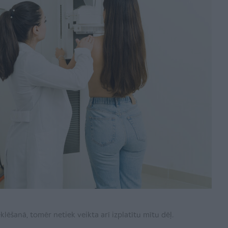
ēšanā, tomēr netiek veikta arī izplatītu mītu dēļ.