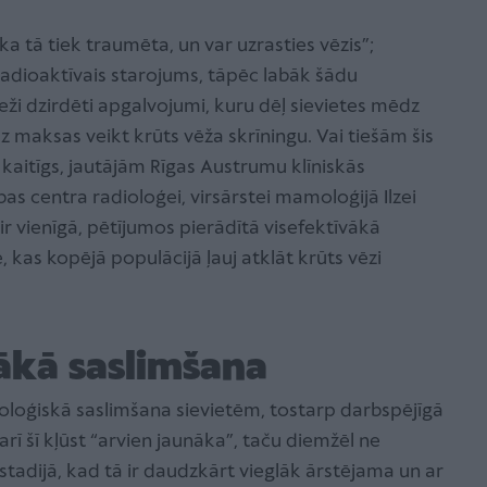
 ka tā tiek traumēta, un var uzrasties vēzis”;
adioaktīvais starojums, tāpēc labāk šādu
ieži dzirdēti apgalvojumi, kuru dēļ sievietes mēdz
z maksas veikt krūts vēža skrīningu. Vai tiešām šis
k kaitīgs, jautājām Rīgas Austrumu klīniskās
bas centra radioloģei, virsārstei mamoloģijā Ilzei
ir vienīgā, pētījumos pierādītā visefektīvākā
kas kopējā populācijā ļauj atklāt krūts vēzi
ākā saslimšana
koloģiskā saslimšana sievietēm, tostarp darbspējīgā
rī šī kļūst “arvien jaunāka”, taču diemžēl ne
tadijā, kad tā ir daudzkārt vieglāk ārstējama un ar