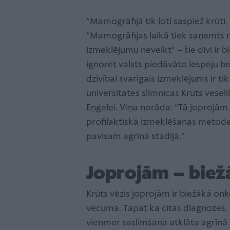
“Mamogrāfijā tik ļoti saspiež krūti,
“Mamogrāfijas laikā tiek saņemts r
izmeklējumu neveikt” – šie divi ir b
ignorēt valsts piedāvāto iespēju be
dzīvībai svarīgais izmeklējums ir ti
universitātes slimnīcas Krūts veselī
Eņģelei. Viņa norāda: “Tā joprojām 
profilaktiskā izmeklēšanas metode, 
pavisam agrīnā stadijā.”
Joprojām – biež
Krūts vēzis joprojām ir biežākā on
vecumā. Tāpat kā citas diagnozes, a
vienmēr saslimšana atklāta agrīnā s