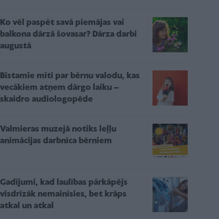
Ko vēl paspēt savā piemājas vai
balkona dārzā šovasar? Dārza darbi
augustā
Bīstamie mīti par bērnu valodu, kas
vecākiem atņem dārgo laiku –
skaidro audiologopēde
Valmieras muzejā notiks leļļu
animācijas darbnīca bērniem
Gadījumi, kad laulības pārkāpējs
visdrīzāk nemainīsies, bet krāps
atkal un atkal