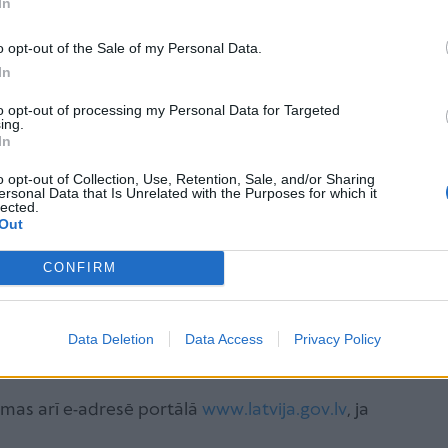
In
e nav paņemta līdzi (piemēram, ja tā ir nozaudēta vai
a). Informācija par sievietei nosūtītās uzaicinājuma
o opt-out of the Sale of my Personal Data.
s datumu ārstniecības iestādēs ir pieejama
In
to opt-out of processing my Personal Data for Targeted
ing.
sta, kuram arī ir iespēja redzēt izsūtītās vēstules
In
ījumu pārbaudes veikšanai;
o opt-out of Collection, Use, Retention, Sale, and/or Sharing
ersonal Data that Is Unrelated with the Purposes for which it
 kuram tieši tāpat ir redzams izsūtītās vēstules
lected.
Out
 profilaktisku pārbaudi;
CONFIRM
oties klātienē kādā no NVD teritoriālajām nodaļām,
pliecību;
Data Deletion
Data Access
Privacy Policy
ības iestādēm, kas nodrošina skrīninga
 vai personas apliecību);
amas arī e-adresē portālā
www.latvija.gov.lv
, ja