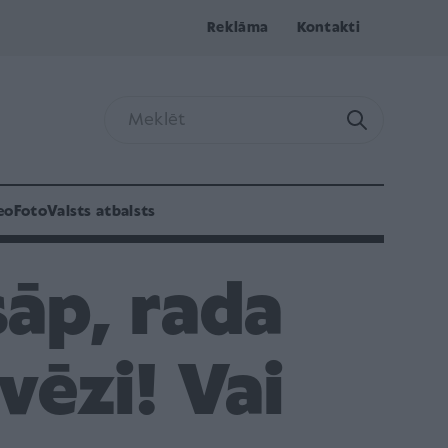
Reklāma
Kontakti
eo
Foto
Valsts atbalsts
sāp, rada
vēzi! Vai