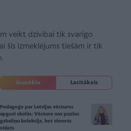
m veikt dzīvībai tik svarīgo
 šis izmeklējums tiešām ir tik
e.
Jaunākie
Lasītākais
Pedagoģe par Latvijas vēstures
apguvi skolās: Vēsture nav puzles
gabaliņu kolekcija, bet vienots
stāsts