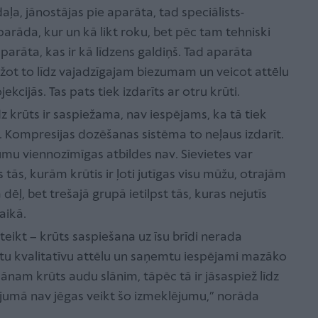
ļa, jānostājas pie aparāta, tad speciālists-
arāda, kur un kā likt roku, bet pēc tam tehniski
parāta, kas ir kā līdzens galdiņš. Tad aparāta
ežot to līdz vajadzīgajam biezumam un veicot attēlu
kcijās. Tas pats tiek izdarīts ar otru krūti.
z krūts ir saspiežama, nav iespējams, ka tā tiek
 Kompresijas dozēšanas sistēma to neļaus izdarīt.
umu viennozīmīgas atbildes nav. Sievietes var
s tās, kurām krūtis ir ļoti jutīgas visu mūžu, otrajām
dēļ, bet trešajā grupā ietilpst tās, kuras nejutīs
aikā.
teikt – krūts saspiešana uz īsu brīdi nerada
ūtu kvalitatīvu attēlu un saņemtu iespējami mazāko
ānam krūts audu slānim, tāpēc tā ir jāsaspiež līdz
jumā nav jēgas veikt šo izmeklējumu,” norāda