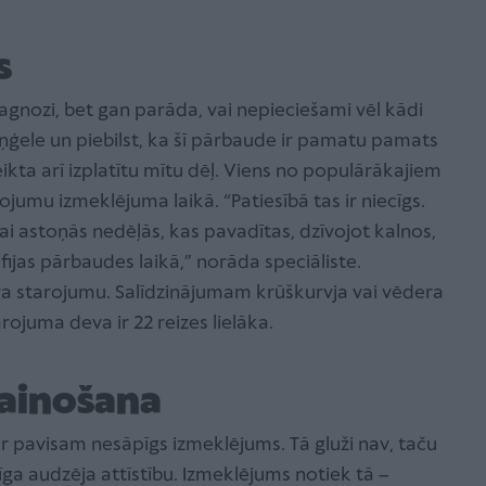
ms
agnozi, bet gan parāda, vai nepieciešami vēl kādi
Eņģele un piebilst, ka šī pārbaude ir pamatu pamats
kta arī izplatītu mītu dēļ. Viens no populārākajiem
ojumu izmeklējuma laikā. “Patiesībā tas ir niecīgs.
vai astoņās nedēļās, kas pavadītas, dzīvojot kalnos,
fijas pārbaudes laikā,” norāda speciāliste.
starojumu. Salīdzinājumam krūškurvja vai vēdera
juma deva ir 22 reizes lielāka.
vainošana
ir pavisam nesāpīgs izmeklējums. Tā gluži nav, taču
bīga audzēja attīstību. Izmeklējums notiek tā –