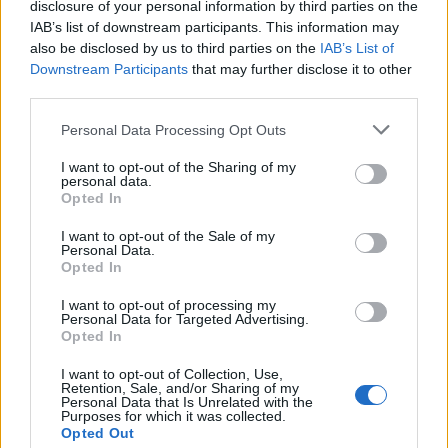
disclosure of your personal information by third parties on the
Ķermeņa masas indekss nav pilnīgi precīzs rādītājs,
IAB’s list of downstream participants. This information may
lai novērtētu palielinātu svaru un ar to saistītos
also be disclosed by us to third parties on the
IAB’s List of
riskus. Kaut arī būtiska ir kopējā tauku masa
Downstream Participants
that may further disclose it to other
third parties.
organismā, svarīgs ir arī tauku izvietojums. Tauki
vēdera apvidū draud ar lielākām briesmām veselībai
Personal Data Processing Opt Outs
nekā tauki uz gurniem vai zemādā. Ja tev nav
I want to opt-out of the Sharing of my
pietiekams svars, var rasties problēmas ar bērna
personal data.
Opted In
ieņemšanu, bet, ja tev ir liekais svars, grūtniecības
laikā var rasties tādas komplikācijas kā augsts
I want to opt-out of the Sale of my
Personal Data.
asinsspiediens un cukura diabēts, asinsreces un
Opted In
ogļhidrātu vielmaiņas traucējumi, kā arī holesterīna
I want to opt-out of processing my
daudzuma palielināšanās. Ja māte ir korpulenta vai
Personal Data for Targeted Advertising.
Opted In
grūtniecības laikā ieguvusi pārlieku daudz lieko
I want to opt-out of Collection, Use,
kilogramu, arī bērniņš var piedzimt ar lieko svaru.
Retention, Sale, and/or Sharing of my
Personal Data that Is Unrelated with the
Purposes for which it was collected.
Kā rīkoties
Opted Out