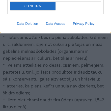
Ja grūtniecības laikā ārsts konstatē, ka svara
CONFIRM
pieaugums ir pārāk liels:
* ieteicams samazināt saldumu un maizes lietošanu
uzturā;
Data Deletion
Data Access
Privacy Policy
* lietot vairāk vārītus, nevis ceptus produktus;
* ieteicams atteikties no piena šokolādes, krēmiem
u. c. saldumiem, izņemot cukuru pie tējas un maza
gabaliņa melnās šokolādes (organismam ir
nepieciešams arī cukurs, bet tikai ar mēru);
* vēlams atteikties no desas, cīsiņiem, pelmeņiem,
pastētes u. tml., jo šajos produktos ir daudz tauku,
sāls, konservantu, gaļas aizvietotāju un krāsvielu;
* atceries, ka piens, kefīrs un sula nav dzēriens, bet
šķidrs ēdiens;
* lieto pietiekami daudz tīra ūdens (aptuveni 1,5–2
litrus dienā).