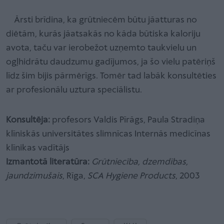
Ārsti brīdina, ka grūtniecēm būtu jāatturas no
diētām, kurās jāatsakās no kāda būtiska kaloriju
avota, taču var ierobežot uzņemto taukvielu un
ogļhidrātu daudzumu gadījumos, ja šo vielu patēriņš
līdz šim bijis pārmērīgs. Tomēr tad labāk konsultēties
ar profesionālu uztura speciālistu.
Konsultēja:
profesors Valdis Pīrāgs, Paula Stradiņa
klīniskās universitātes slimnīcas Internās medicīnas
klīnikas vadītājs
Izmantotā literatūra:
Grūtniecība, dzemdības,
jaundzimušais
, Rīga,
SCA Hygiene Products
, 2003