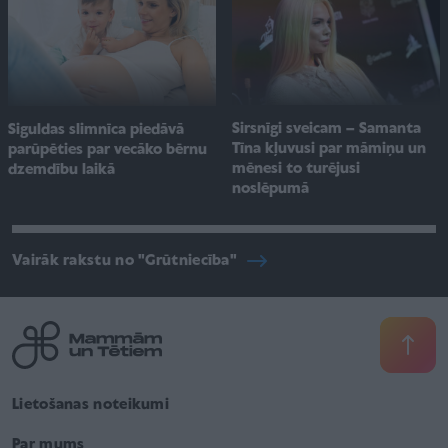
Sirsnīgi sveicam – Samanta
Siguldas slimnīca piedāvā
Tīna kļuvusi par māmiņu un
parūpēties par vecāko bērnu
mēnesi to turējusi
dzemdību laikā
noslēpumā
Vairāk rakstu no "Grūtniecība"
Lietošanas noteikumi
Par mums