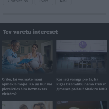
Grūtniecība
Svars
ĶMI
Tev varētu interesēt
Gribu, lai vecmāte mani
Kas īsti vainīgs pie tā, ka
apmeklē mājās. Kā un kur var
Rīgas Dzemdību namā trūkst
pieteikties šīm bezmaksas
ģimenes palātu? Skaidro NVD
vizītēm?