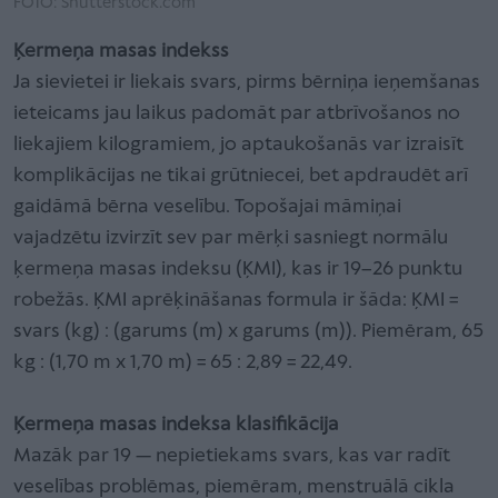
FOTO: Shutterstock.com
Ķermeņa masas indekss
Ja sievietei ir liekais svars, pirms bērniņa ieņemšanas
ieteicams jau laikus padomāt par atbrīvošanos no
liekajiem kilogramiem, jo aptaukošanās var izraisīt
komplikācijas ne tikai grūtniecei, bet apdraudēt arī
gaidāmā bērna veselību. Topošajai māmiņai
vajadzētu izvirzīt sev par mērķi sasniegt normālu
ķermeņa masas indeksu (ĶMI), kas ir 19–26 punktu
robežās. ĶMI aprēķināšanas formula ir šāda: ĶMI =
svars (kg) : (garums (m) x garums (m)). Piemēram, 65
kg : (1,70 m x 1,70 m) = 65 : 2,89 = 22,49.
Ķermeņa masas indeksa klasifikācija
Mazāk par 19 — nepietiekams svars, kas var radīt
veselības problēmas, piemēram, menstruālā cikla