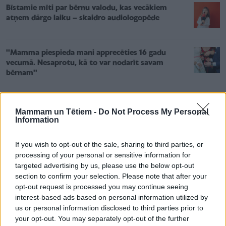
Bīstamie mīti par bērnu valodu, kas vecākiem
atņem dārgo laiku – skaidro audiologopēde
''Mamma piespieda mani apprecēties 16 gadu
vecumā. Nesaprotu, kā to var nodarīt savam
bērnam''
Mammam un Tētiem -
Do Not Process My Personal
Information
If you wish to opt-out of the sale, sharing to third parties, or
processing of your personal or sensitive information for
Ja māte ir korpulenta vai grūtniecības laikā
targeted advertising by us, please use the below opt-out
ieguvusi pārlieku daudz lieko kilogramu, arī
section to confirm your selection. Please note that after your
opt-out request is processed you may continue seeing
bērniņš var piedzimt ar lieko svaru.
interest-based ads based on personal information utilized by
us or personal information disclosed to third parties prior to
Iespējamie riski
your opt-out. You may separately opt-out of the further