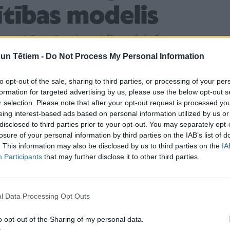
lītības modelis
tēmas “rāmjus”, arvien vairāk mērķtiecīgu un uz
rogresīvu alternatīvu klātienes vidusskolai.
n Tētiem -
Do Not Process My Personal Information
usskola
vairs netiek uztverta kā rets risinājums, kas
to opt-out of the sale, sharing to third parties, or processing of your per
tistiem, bet gan kā nu jau populārs izglītības
formation for targeted advertising by us, please use the below opt-out s
cību procesu efektivitāti.
r selection. Please note that after your opt-out request is processed y
eing interest-based ads based on personal information utilized by us or
disclosed to third parties prior to your opt-out. You may separately opt-
 jaunieši un viņu vecāki
losure of your personal information by third parties on the IAB’s list of
. This information may also be disclosed by us to third parties on the
IA
tālmācībai?
Participants
that may further disclose it to other third parties.
ns pats organizē savu dienas plānu, mācoties
s spējas un produktivitāte ir visaugstākajā punktā.
l Data Processing Opt Outs
ītības process seko jaunietim, nevis otrādi. Mācības
o opt-out of the Sharing of my personal data.
 vietā pasaulē, kur ir interneta pieslēgums.