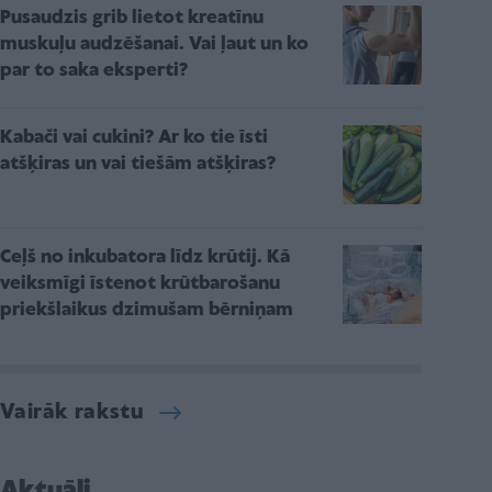
Pusaudzis grib lietot kreatīnu
muskuļu audzēšanai. Vai ļaut un ko
par to saka eksperti?
Kabači vai cukini? Ar ko tie īsti
atšķiras un vai tiešām atšķiras?
Ceļš no inkubatora līdz krūtij. Kā
veiksmīgi īstenot krūtbarošanu
priekšlaikus dzimušam bērniņam
Vairāk rakstu
Aktuāli