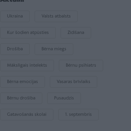
Ukraina
Valsts atbalsts
Kur šodien atpūsties
Zīdīšana
Drošība
Bērna miegs
Mākslīgais intelekts
Bērnu psihiatrs
Bērna emocijas
Vasaras brīvlaiks
Bērnu drošība
Pusaudzis
Gatavošanās skolai
1. septembris