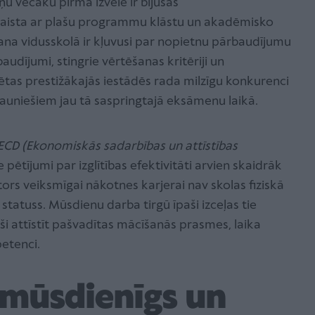
u vecāku pirmā izvēle ir bijušas
iesaista ar plašu programmu klāstu un akadēmisko
na vidusskolā ir kļuvusi par nopietnu pārbaudījumu
audījumi, stingrie vērtēšanas kritēriji un
sētas prestižākajās iestādēs rada milzīgu konkurenci
jauniešiem jau tā saspringtajā eksāmenu laikā.
CD (Ekonomiskās sadarbības un attīstības
 pētījumi par izglītības efektivitāti arvien skaidrāk
tors veiksmīgai nākotnes karjerai nav skolas fiziskā
 statuss. Mūsdienu darba tirgū īpaši izceļas tie
ējuši attīstīt pašvadītas mācīšanās prasmes, laika
etenci.
 mūsdienīgs un