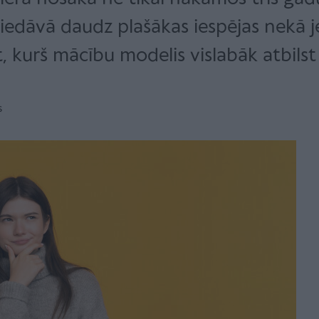
 piedāvā daudz plašākas iespējas nekā
t, kurš mācību modelis vislabāk atbilst
s