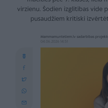
virzienu. Šodien izglītības vide
pusaudžiem kritiski izvērtē
Mammamuntetiem.lv sadarbības projekt
04.06.2026 14:51