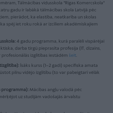
emēram, Tālmācības vidusskola "Rīgas Komercskola"
atru gadu ir labākā tālmācības skola Latvijā pēc
iem, pierādot, ka elastība, neatkarība un skolas
ka spēj iet roku rokā ar izciliem akadēmiskajiem
usskola:
4 gadu programma, kurā paralēli vispārējai
aktiska, darba tirgū pieprasīta profesija (IT, dizains,
ar profesionālās izglītības iestādēm
šeit
.
zglītība):
Īsāks kurss (1–2 gadi) specifiska amata
tot pilnu vidējo izglītību (to var pabeigtarī vēlāk
IB programma):
Mācības angļu valodā pēc
mērķējot uz studijām vadošajās ārvalstu