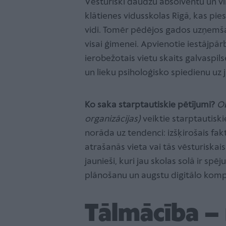
Vēsturiski daudzu absolventu un viņ
klātienes vidusskolas Rīgā, kas p
vidi. Tomēr pēdējos gados uzņemša
visai ģimenei. Apvienotie iestājpārb
ierobežotais vietu skaits galvaspil
un lieku psiholoģisko spiedienu uz 
Ko saka starptautiskie pētījumi?
OE
organizācijas)
veiktie starptautiskie
norāda uz tendenci: izšķirošais fak
atrašanās vieta vai tās vēsturiskais
jaunieši, kuri jau skolas solā ir sp
plānošanu un augstu digitālo komp
Tālmācība –