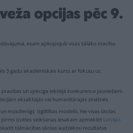
ļveža opcijas pēc 9.
piedāvājumā, esam apkopojuši visas tālāko mācību
ls 3 gadu akadēmiskais kurss ar fokusu uz
 prasības un spēcīga iekšējā konkurence jauniešiem
cijām eksaktajās vai humanitārajās zinātnēs.
 un mūsdienīgs izglītības modelis. Ne visas skolas
ēc pirms izvēles veikšanas iesakam apmeklēt
Latvijas
skatīt tālmācības skolas audzēkņu rezultātus