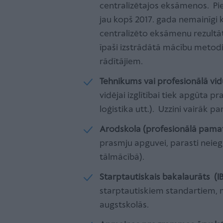
centralizētajos eksāmenos. Pi
jau kopš 2017. gada nemainīgi k
centralizēto eksāmenu rezultāt
īpaši izstrādātā mācību metodi
rādītājiem.
Tehnikums vai profesionālā vid
vidējai izglītībai tiek apgūta pr
loģistika utt.). Uzzini vairāk p
Arodskola (profesionālā pamati
prasmju apguvei, parasti neiegūs
tālmācībā).
Starptautiskais bakalaurāts (
starptautiskiem standartiem, 
augstskolās.