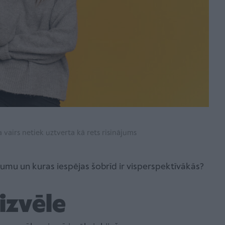
vairs netiek uztverta kā rets risinājums
umu un kuras iespējas šobrīd ir visperspektīvākās?
izvēle