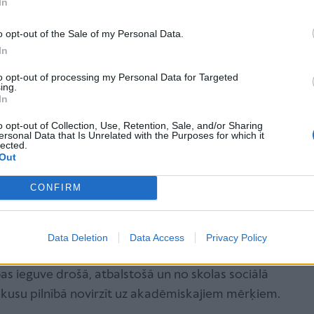
In
umiem:
Tas ir ideāls risinājums jauniešiem, kuri
o opt-out of the Sale of my Personal Data.
rbojas ar mākslu, mūziku vai pat sper pirmos soļus
In
ras veidošanā.
to opt-out of processing my Personal Data for Targeted
ing.
:
Enerģija un laiks netiek tērēti ikdienas ceļam uz
In
pārtraukumiem starp mācību stundām.
o opt-out of Collection, Use, Retention, Sale, and/or Sharing
ersonal Data that Is Unrelated with the Purposes for which it
disciplīna, patstāvība un moderno digitālo rīku
lected.
Out
ences, kuras visaugstāk vērtē vadošās universitātes
CONFIRM
isi nepieciešamie materiāli, videolekcijas un
vienotā, pārskatāmā un mūsdienīgā tiešsaistes
Data Deletion
Data Access
Privacy Policy
ības ieguve drošā, atbalstošā un no skolas sociālā
fokusu pilnībā novirzīt uz akadēmiskajiem mērķiem.