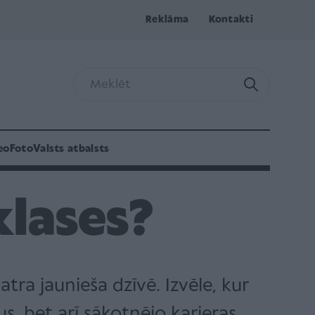
Reklāma
Kontakti
eo
Foto
Valsts atbalsts
klases?
tra jaunieša dzīvē. Izvēle, kur
us, bet arī sākotnējo karjeras