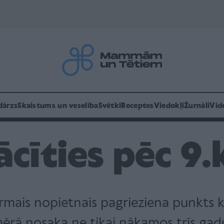
dārzs
Skaistums un veselība
Svētki
Receptes
Viedokļi
Žurnāli
Vid
cīties pēc 9.
mais nopietnais pagrieziena punkts ka
 mērā nosaka ne tikai nākamos trīs gad