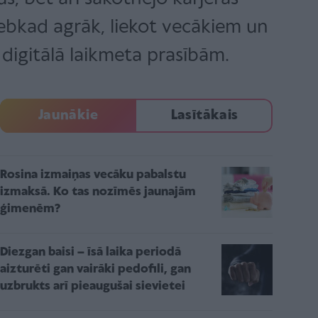
 jebkad agrāk, liekot vecākiem un
 digitālā laikmeta prasībām.
Jaunākie
Lasītākais
Rosina izmaiņas vecāku pabalstu
izmaksā. Ko tas nozīmēs jaunajām
ģimenēm?
Diezgan baisi – īsā laika periodā
aizturēti gan vairāki pedofili, gan
uzbrukts arī pieaugušai sievietei