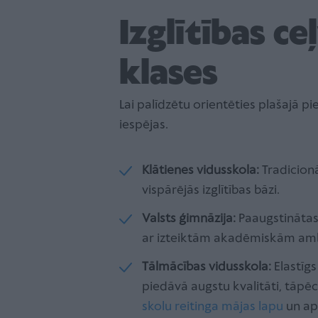
Izglītības ce
klases
Lai palīdzētu orientēties plašajā 
iespējas.
Klātienes vidusskola:
Tradicionā
vispārējās izglītības bāzi.
Valsts ģimnāzija:
Paaugstinātas
ar izteiktām akadēmiskām ambī
Tālmācības vidusskola:
Elastīgs
piedāvā augstu kvalitāti, tāp
skolu reitinga mājas lapu
un ap