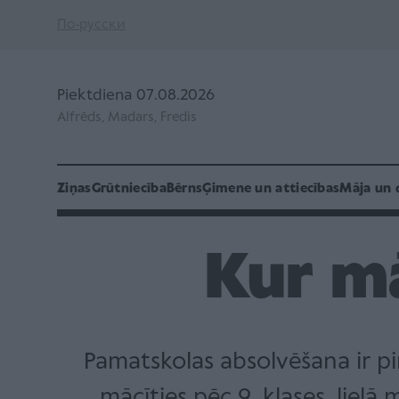
По-русски
Piektdiena 07.08.2026
Alfrēds, Madars, Fredis
Ziņas
Grūtniecība
Bērns
Ģimene un attiecības
Māja un 
Kur mā
Pamatskolas absolvēšana ir pir
mācīties pēc 9. klases, lielā