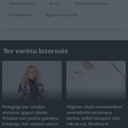
Meiteņukoris
Koris
Uzņemaudzēkņus
Dziedāšana
Rīgasskolēnupils
Tev varētu interesēt
Pedagoģe par Latvijas
Jelgavas skolā matemātikas
vēstures apguvi skolās:
centralizētā eksāmena
Vēsture nav puzles gabaliņu
darbos veikti labojumi citā
kolekcija, bet vienots stāsts
rokrakstā. Direktorei