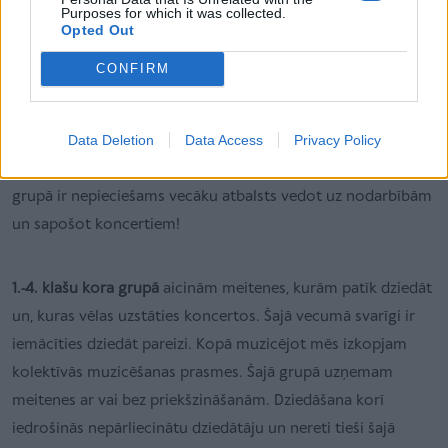
Purposes for which it was collected.
Korim ir vairākas grupas, kas nodrošina katram vecumam
Opted Out
atbilstošu pieeju. Muzicēšana notiek šādās grupās -
CONFIRM
pirmsskolas grupā, 1.-4. klašu grupā un 5.-12. klašu grupā.
Data Deletion
Data Access
Privacy Policy
Pirmsskolas grupā
bērni, atbilstoši savam vecumam, apgūst
dziedāšanas prieku un kolektīvās muzicēšanas pamatus. Šajā
grupā ir nepieciešams vecāku atbalsts vedot uz nodarbībām
un sapošot koncertiem!
1.-4. klašu kora grupā
aicinām meitenes, kurām patīk dziedāt
un, kuras vēlas uzstāties koncertos. Šajā vecumā svarīgi ir
iemācīties dziedāt pareizi. Kopā muzicējot mēs izkopjam
kolektīvās muzicēšanas prasmes. Šajā grupā uzņemam
meitenes ar vai bez priekšzināšanām. Dziedāšana korī
iedrošinās nepārliecinātu dziedātāju un nereti tieši šajā