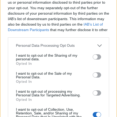
us or personal information disclosed to third parties prior to
koristēm iepazīt unikālo pasaules koru vidi, tradīcijas un
your opt-out. You may separately opt-out of the further
vienojis muzikālo meiteņu raksturus sirsnīgā draudzībā.
disclosure of your personal information by third parties on the
IAB’s list of downstream participants. This information may
also be disclosed by us to third parties on the
IAB’s List of
Interesentus gaidām
Rīgas Skolēnu pils 214. kabinetā 2019.
Downstream Participants
that may further disclose it to other
gada septembra pirmdienās, trešdienās un piektdienās no
third parties.
plkst. 15.00 līdz plkst. 19.00.
Tur būs iespējams sastapt kora
Personal Data Processing Opt Outs
pedagogus, kuri labprāt atbildēs uz jautājumiem un
I want to opt-out of the Sharing of my
noklausīsies dziesmiņu, kura būs sagatavota.
personal data.
Opted In
I want to opt-out of the Sale of my
Personal Data.
Interesentus gaidām
Rīgas Skolēnu pils 214.
Opted In
kabinetā 2019. gada septembra pirmdienās,
I want to opt-out of processing my
trešdienās un piektdienās no plkst. 15.00 līdz
Personal Data for Targeted Advertising.
Opted In
plkst. 19.00.
I want to opt-out of Collection, Use,
Retention, Sale, and/or Sharing of my
Personal Data that Is Unrelated with the