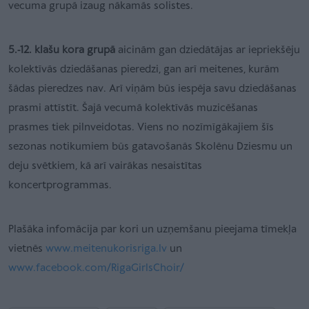
vecuma grupā izaug nākamās solistes.
5.-12. klašu kora grupā
aicinām gan dziedātājas ar iepriekšēju
kolektīvās dziedāšanas pieredzi, gan arī meitenes, kurām
šādas pieredzes nav. Arī viņām būs iespēja savu dziedāšanas
prasmi attīstīt. Šajā vecumā kolektīvās muzicēšanas
prasmes tiek pilnveidotas. Viens no nozīmīgākajiem šīs
sezonas notikumiem būs gatavošanās Skolēnu Dziesmu un
deju svētkiem, kā arī vairākas nesaistītas
koncertprogrammas.
Plašāka infomācija par kori un uzņemšanu pieejama tīmekļa
vietnēs
www.meitenukorisriga.lv
un
www.facebook.com/RigaGirlsChoir/