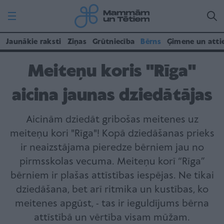
Jaunākie raksti
Ziņas
Grūtniecība
Bērns
Ģimene un atti
Meiteņu koris "Rīga"
aicina jaunas dziedātājas
​Aicinām dziedāt gribošas meitenes uz
meiteņu kori "Rīga"! Kopā dziedāšanas prieks
ir neaizstājama pieredze bērniem jau no
pirmsskolas vecuma. Meiteņu korī “Rīga”
bērniem ir plašas attīstības iespējas. Ne tikai
dziedāšana, bet arī ritmika un kustības, ko
meitenes apgūst, - tas ir ieguldījums bērna
attīstībā un vērtība visam mūžam.