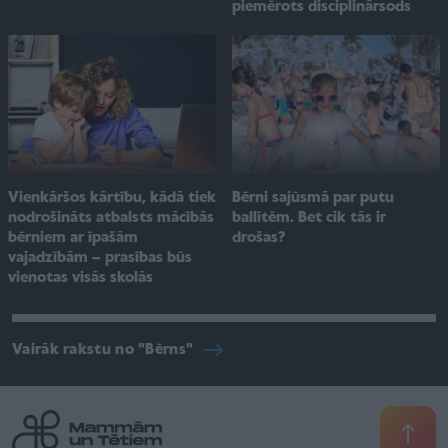
piemērots disciplinārsods
Bērni sajūsmā par putu
Vienkāršos kārtību, kādā tiek
ballītēm. Bet cik tās ir
nodrošināts atbalsts mācībās
drošas?
bērniem ar īpašām
vajadzībām – prasības būs
vienotas visās skolās
Vairāk rakstu no "Bērns"