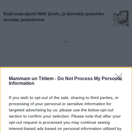
Kādi maksājumi NAV jāveic, ja dzīvokļa īpašnieks
atrodas prombūtnē
Meiteņu koris “Rīga”
ir viens no ievērojamākajiem Rīgas
meiteņu koriem. Koris ir daļa no Rīgas Skolēnu pils plašās
Mammam un Tētiem -
Do Not Process My Personal
Information
saimes un ir izkopis plašu, tradīcijām bagātu muzikālo dzīvi -
radošs mēģinājumu process, regulāri koncerti Latvijā un
If you wish to opt-out of the sale, sharing to third parties, or
ārpus tās, kā arī daudzveidīga koncertprogramma, kurā ir
processing of your personal or sensitive information for
targeted advertising by us, please use the below opt-out
pārstāvēti dažādi mūzikas žanri, sākot no mūsdienu
section to confirm your selection. Please note that after your
populārās mūzikas līdz pat klasiskās mūzikas pērlēm. Koris
opt-out request is processed you may continue seeing
ļoti daudz ceļojis, ieguvis prestižas godalgas un palīdzējis
interest-based ads based on personal information utilized by