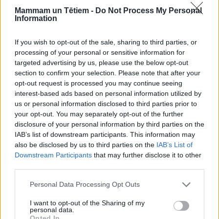
Mammam un Tētiem -
Do Not Process My Personal
Information
PĒCDZEMDĪBU PERIODS
UZTURA MĀCĪBA, DIĒTAS
Ja dzemdību laikā “izlien”
Mammas uzturs zīdīšanas
If you wish to opt-out of the sale, sharing to third parties, or
hemoroīdi
laikā; PLUS padomi un
processing of your personal or sensitive information for
receptes sagatavēm, ko
targeted advertising by us, please use the below opt-out
sasaldēt pirms dzemdībām
section to confirm your selection. Please note that after your
opt-out request is processed you may continue seeing
interest-based ads based on personal information utilized by
us or personal information disclosed to third parties prior to
your opt-out. You may separately opt-out of the further
disclosure of your personal information by third parties on the
IAB’s list of downstream participants. This information may
also be disclosed by us to third parties on the
IAB’s List of
BĒRNUDĀRZNIEKS
PĒCDZEMDĪBU PERIODS
Downstream Participants
that may further disclose it to other
Kas jāņem vērā, meklējot
Kontracepcija pēc
third parties.
auklīti zīdainim; PLUS
dzemdībām: mīti un
pieredzes stāsti
ieteikumi
Personal Data Processing Opt Outs
I want to opt-out of the Sharing of my
personal data.
Opted In