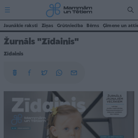
Jaunākie raksti
Ziņas
Grūtniecība
Bērns
Ģimene un atti
Žurnāls "Zīdainis"
Zīdainis