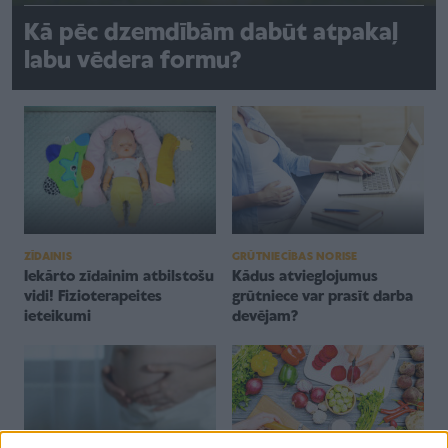
Kā pēc dzemdībām dabūt atpakaļ
labu vēdera formu?
ZĪDAINIS
GRŪTNIECĪBAS NORISE
Iekārto zīdainim atbilstošu
Kādus atvieglojumus
vidi! Fizioterapeites
grūtniece var prasīt darba
ieteikumi
devējam?