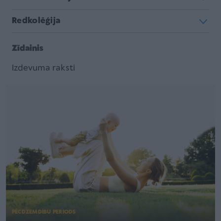
Redkolēģija
Zīdainis
Izdevuma raksti
PĒCDZEMDĪBU PERIODS