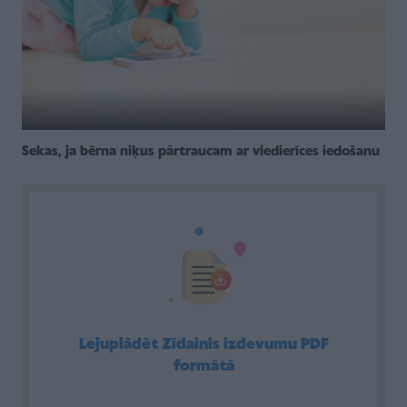
Sekas, ja bērna niķus pārtraucam ar viedierīces iedošanu
Lejuplādēt Zīdainis izdevumu PDF
formātā