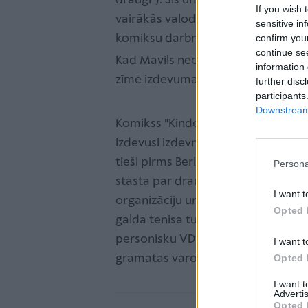
draugi"). Šis un citi Mavila komiksi t
If you wish 
vairākās valodās, mākslinieks savul
sensitive in
komiksu darbnīcām viesojies arī Rī
confirm you
continue se
Kad Mavils neceļo apkārt pasaulei ko
information 
zīmē izdevumam "Tagesspiegel", m
further disc
participants
Downstream 
Komikss "Kinderlande", ko no vācu v
izdevusi izdevniecība “Liels un maz
tieši pirms Berlīnes mūra krišanas
Persona
stāsta par draudzību, drosmi un uzt
I want t
organizāciju un baznīcu, slepus no
Opted 
galda tenisa turnīru tieši Vācijas 
personisku VDR pastāvēšanas pēdēj
I want t
grāmatas varoņu vecumā.
Opted 
I want 
Advertis
Opted 