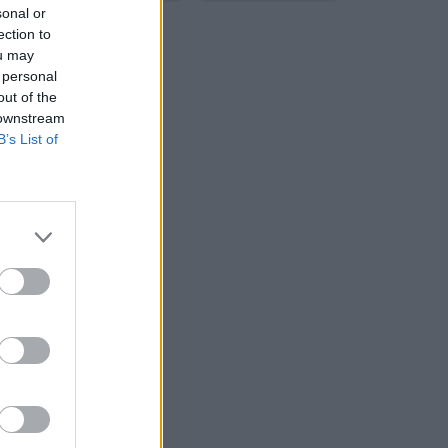
sonal or
ection to
ou may
 personal
out of the
 downstream
B’s List of