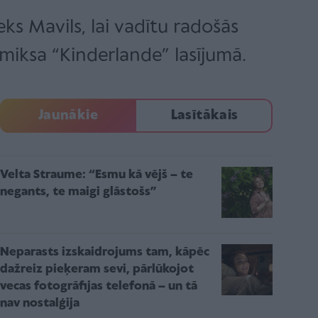
ks Mavils, lai vadītu radošās
omiksa “Kinderlande” lasījumā.
Jaunākie
Lasītākais
Velta Straume: “Esmu kā vējš – te
negants, te maigi glāstošs”
Neparasts izskaidrojums tam, kāpēc
dažreiz pieķeram sevi, pārlūkojot
vecas fotogrāfijas telefonā – un tā
nav nostalģija