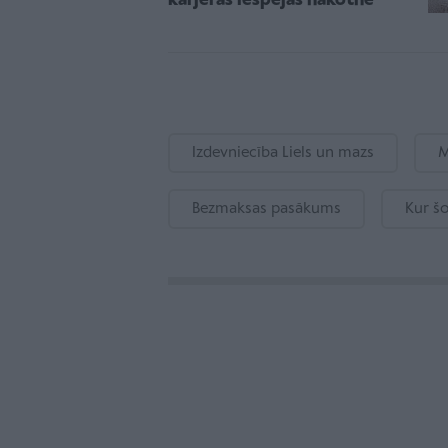
karjeras iespējas nākotnē
Izdevniecība Liels un mazs
M
Bezmaksas pasākums
Kur šo