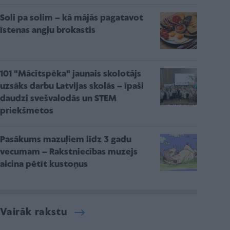
Soli pa solim – kā mājās pagatavot
īstenas angļu brokastis
101 "Mācītspēka" jaunais skolotājs
uzsāks darbu Latvijas skolās – īpaši
daudzi svešvalodās un STEM
priekšmetos
Pasākums mazuļiem līdz 3 gadu
vecumam – Rakstniecības muzejs
aicina pētīt kustoņus
Vairāk rakstu