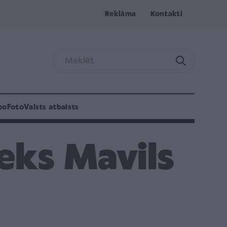
Reklāma
Kontakti
eo
Foto
Valsts atbalsts
eks Mavils