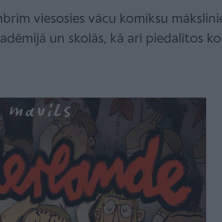
embrim viesosies vācu komiksu mākslinie
adēmijā un skolās, kā arī piedalītos k