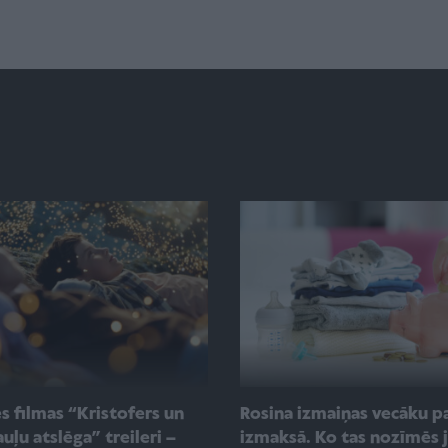
s filmas “Kristofers un
Rosina izmaiņas vecāku p
uļu atslēga” treileri –
izmaksā. Ko tas nozīmēs 