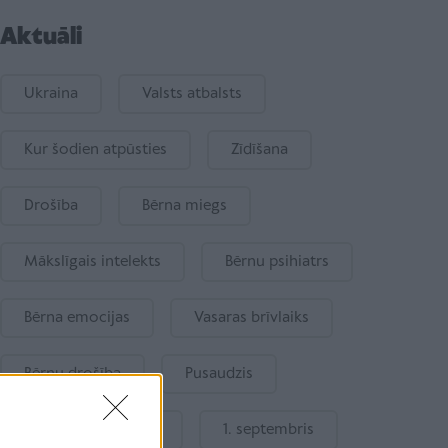
Aktuāli
Ukraina
Valsts atbalsts
Kur šodien atpūsties
Zīdīšana
Drošība
Bērna miegs
Mākslīgais intelekts
Bērnu psihiatrs
Bērna emocijas
Vasaras brīvlaiks
Bērnu drošība
Pusaudzis
Gatavošanās skolai
1. septembris