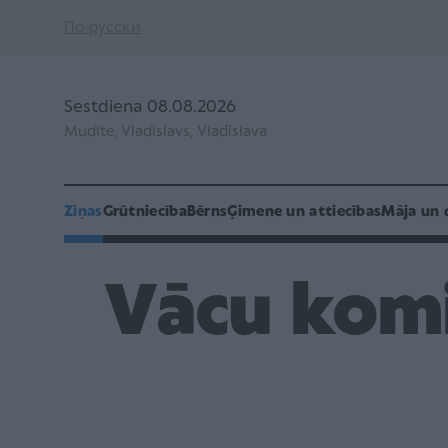
По-русски
Sestdiena 08.08.2026
Mudīte, Vladislavs, Vladislava
Ziņas
Grūtniecība
Bērns
Ģimene un attiecības
Māja un 
Vācu komi