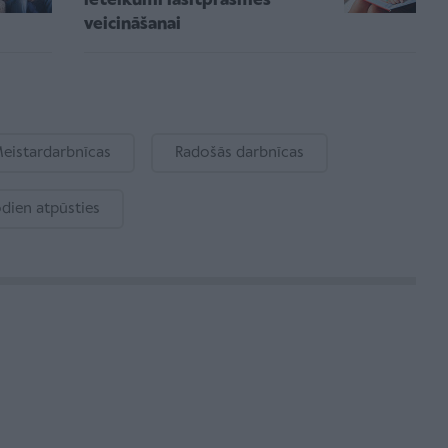
ieteikumi lasītprasmes
veicināšanai
eistardarbnīcas
Radošās darbnīcas
dien atpūsties