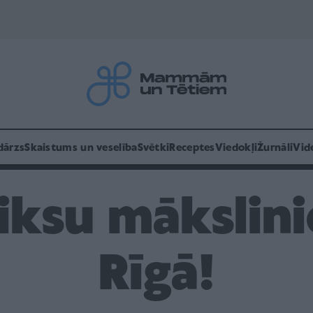
dārzs
Skaistums un veselība
Svētki
Receptes
Viedokļi
Žurnāli
Vid
ksu mākslini
Rīgā!