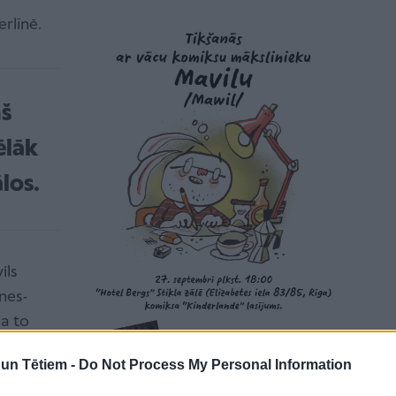
erlīnē.
ņš
ēlāk
ālos.
ils
nes-
ja to
 ja
n Tētiem -
Do Not Process My Personal Information
palikt