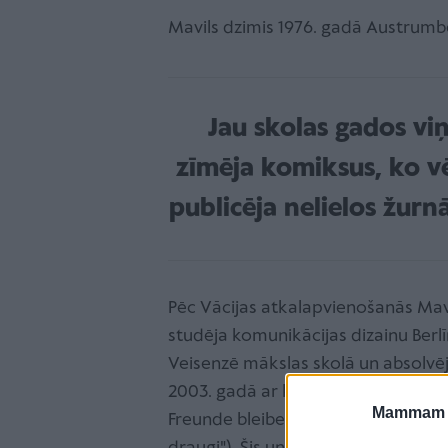
Mavils dzimis 1976. gadā Austrumb
Jau skolas gados vi
zīmēja komiksus, ko v
publicēja nelielos žurn
Pēc Vācijas atkalapvienošanās Mav
studēja komunikācijas dizainu Berlī
Veisenzē mākslas skolā un absolvē
2003. gadā ar komiksu "Wir können
Mammam u
Freunde bleiben" ("Mēs taču varam 