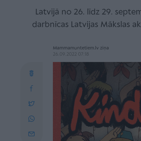
Latvijā no 26. līdz 29. sept
darbnīcas Latvijas Mākslas ak
Mammamuntetiem.lv ziņa
26.09.2022 07:18