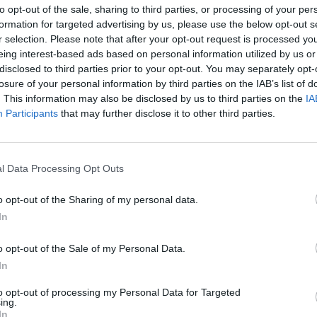
ulkoti
to opt-out of the sale, sharing to third parties, or processing of your per
aik ar
formation for targeted advertising by us, please use the below opt-out s
gā.
r selection. Please note that after your opt-out request is processed y
eing interest-based ads based on personal information utilized by us or
pā ar Gētes institūtu, viņš dzīvo Berlīnē, regulāri
disclosed to third parties prior to your opt-out. You may separately opt-
āca studentus vai strādā pie nākamās grāmatas.
losure of your personal information by third parties on the IAB’s list of
. This information may also be disclosed by us to third parties on the
IA
Participants
that may further disclose it to other third parties.
alodas tulkojusi Ieva Lešinska-Geibere un latviski
s”, ir veltīts notikumiem Austrumberlīnē 1989. gadā,
. Ar aizrautību un puicisku humoru Mavils komiksā
l Data Processing Opt Outs
icēšanos, par bērnību, kas aizrit starp pionieru
o opt-out of the Sharing of my personal data.
klausītām ziņām par pārbēgšanu uz Rietumberlīni un
In
lielo pārmaiņu priekšvakarā. Komikss uzbur spilgtu un
o dienu ainu, ko autors pats pieredzējis, būdams,
o opt-out of the Sale of my Personal Data.
In
to opt-out of processing my Personal Data for Targeted
ing.
In