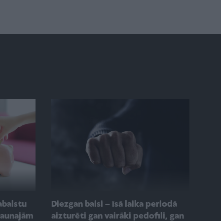
abalstu
Diezgan baisi – īsā laika periodā
jaunajām
aizturēti gan vairāki pedofili, gan