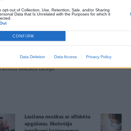
ta arī vārdnīciņa, kas skaidro
o opt-out of Collection, Use, Retention, Sale, and/or Sharing
ersonal Data that Is Unrelated with the Purposes for which it
lected.
ināmās sociālisma laika Vācijas
Out
reālijas.
CONFIRM
Data Deletion
Data Access
Privacy Policy
ams iegādāties izdevniecības mājas lapā
 grāmatu veikalos Latvijā.
Lasīšana nesākas ar alfabēta
apgūšanu. Skolotāja