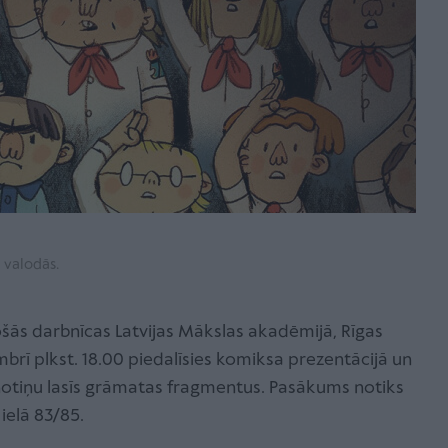
s valodās.
ošās darbnīcas Latvijas Mākslas akadēmijā, Rīgas
brī plkst. 18.00 piedalīsies komiksa prezentācijā un
 Znotiņu lasīs grāmatas fragmentus. Pasākums notiks
 ielā 83/85.