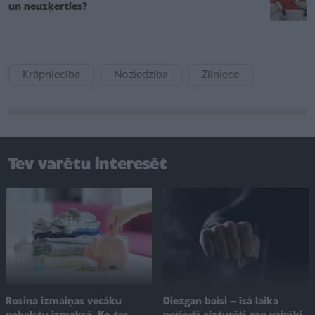
un neuzķerties?
Krāpniecība
Noziedziba
Zīlniece
Tev varētu interesēt
Rosina izmaiņas vecāku
Diezgan baisi – īsā laika