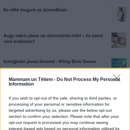
Ko vilkt mugurā uz dzemdībām
Augu valsts piens un alternatīvie milti – ko ņemt
vērā izvēloties?
Izmēģinām jaunu lietotni - Witty Dicie Games
Mammam un Tētiem -
Do Not Process My Personal
Information
If you wish to opt-out of the sale, sharing to third parties, or
processing of your personal or sensitive information for
Pēc kāda laika gaišreģe paskaidroja, ka problēmas ir
targeted advertising by us, please use the below opt-out
lielas un tāpēc ir jāieskaita 1800 eiro, ko sieviete arī
section to confirm your selection. Please note that after your
opt-out request is processed you may continue seeing
darīja, taču banka noreaģēja un darījumu atcēla.
interest-based ads based on personal information utilized by