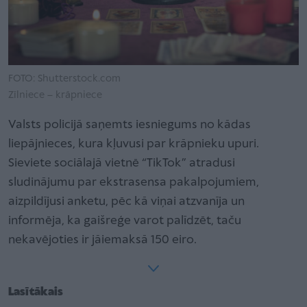
FOTO: Shutterstock.com
Zīlniece – krāpniece
Valsts policijā saņemts iesniegums no kādas
liepājnieces, kura kļuvusi par krāpnieku upuri.
Sieviete sociālajā vietnē “TikTok” atradusi
sludinājumu par ekstrasensa pakalpojumiem,
aizpildījusi anketu, pēc kā viņai atzvanīja un
informēja, ka gaišreģe varot palīdzēt, taču
nekavējoties ir jāiemaksā 150 eiro.
Lasītākais