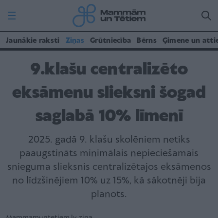
Jaunākie raksti
Ziņas
Grūtniecība
Bērns
Ģimene un atti
9.klašu centralizēto
eksāmenu slieksni šogad
saglabā 10% līmenī
2025. gadā 9. klašu skolēniem netiks
paaugstināts minimālais nepieciešamais
snieguma slieksnis centralizētajos eksāmenos
no līdzšinējiem 10% uz 15%, kā sākotnēji bija
plānots.