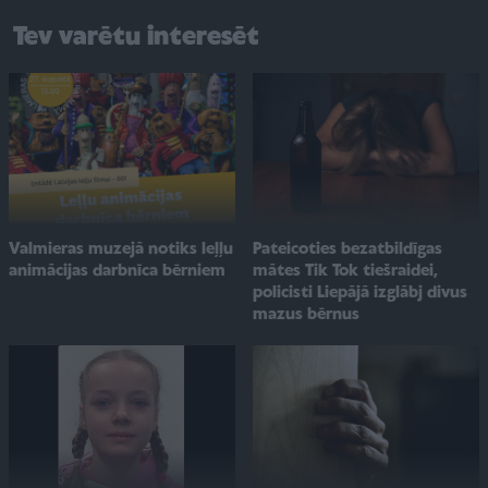
Tev varētu interesēt
Valmieras muzejā notiks leļļu
Pateicoties bezatbildīgas
animācijas darbnīca bērniem
mātes Tik Tok tiešraidei,
policisti Liepājā izglābj divus
mazus bērnus