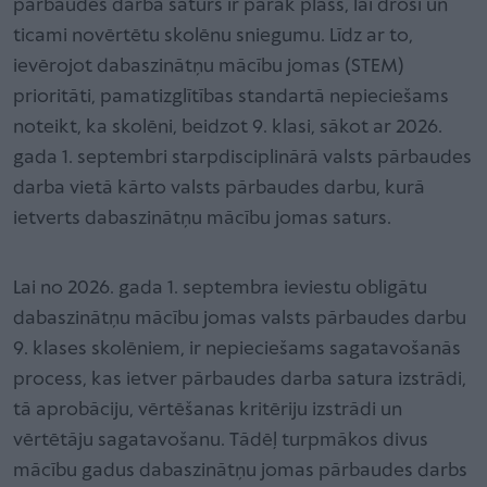
pārbaudes darba saturs ir pārāk plašs, lai droši un
ticami novērtētu skolēnu sniegumu. Līdz ar to,
ievērojot dabaszinātņu mācību jomas (STEM)
prioritāti, pamatizglītības standartā nepieciešams
noteikt, ka skolēni, beidzot 9. klasi, sākot ar 2026.
gada 1. septembri starpdisciplinārā valsts pārbaudes
darba vietā kārto valsts pārbaudes darbu, kurā
ietverts dabaszinātņu mācību jomas saturs.
Lai no 2026. gada 1. septembra ieviestu obligātu
dabaszinātņu mācību jomas valsts pārbaudes darbu
9. klases skolēniem, ir nepieciešams sagatavošanās
process, kas ietver pārbaudes darba satura izstrādi,
tā aprobāciju, vērtēšanas kritēriju izstrādi un
vērtētāju sagatavošanu. Tādēļ turpmākos divus
mācību gadus dabaszinātņu jomas pārbaudes darbs