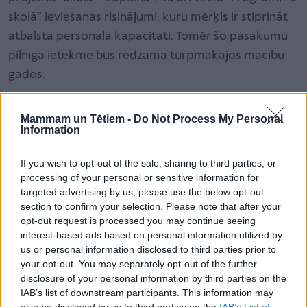
skolā” ieviešanas risinājumi, kuru mērķis ir stiprināt
atbalsta personāla kapacitāti. Tomēr šo pasākumu
pilnīga ietekme būs redzama turpmākajos mācību
gados.
Treškārt, potenciāli augsts skolēnu izkrišanas
Mammam un Tētiem -
Do Not Process My Personal
Information
pieaugums. Vadoties pēc 2024. gada datiem, 15%
sliekšņa gadījumā eksāmenus nebūtu
If you wish to opt-out of the sale, sharing to third parties, or
nokārtojuši gandrīz 2000 skolēnu. Tas nozīmētu ne
processing of your personal or sensitive information for
targeted advertising by us, please use the below opt-out
tikai personiskas grūtības šiem jauniešiem, bet arī
section to confirm your selection. Please note that after your
būtisku papildu slogu izglītības iestādēm un valsts
opt-out request is processed you may continue seeing
budžetam, kas šobrīd ir ļoti ierobežots. Piemēram,
interest-based ads based on personal information utilized by
us or personal information disclosed to third parties prior to
2024. gadā vismaz vienu CE nenokārtoja 729 skolēni.
your opt-out. You may separately opt-out of the further
Ja slieksnis būtu 15%, nenokārtoto skaits būtu:
disclosure of your personal information by third parties on the
matemātikā 1563 skolēni, angļu valodā 498 skolēni,
IAB’s list of downstream participants. This information may
also be disclosed by us to third parties on the
IAB’s List of