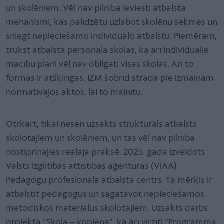
un skolēniem. Vēl nav pilnībā ieviesti atbalsta
mehānismi, kas palīdzētu uzlabot skolēnu sekmes un
sniegt nepieciešamo individuālo atbalstu. Piemēram,
trūkst atbalsta personāla skolās, kā arī individuālie
mācību plāni vēl nav obligāti visās skolās. Arī to
formas ir atšķirīgas. IZM šobrīd strādā pie izmaiņām
normatīvajos aktos, lai to mainītu.
Otrkārt, tikai nesen uzsākts strukturāls atbalsts
skolotājiem un skolēniem, un tas vēl nav pilnībā
nostiprinājies reālajā praksē. 2025. gadā izveidots
Valsts izglītības attīstības aģentūras (VIAA)
Pedagogu profesionālā atbalsta centrs. Tā mērķis ir
atbalstīt pedagogus un sagatavot nepieciešamos
metodiskos materiālus skolotājiem. Uzsākts darbs
projektā “Skola – kopienā”, kā arī virzīti “Programma