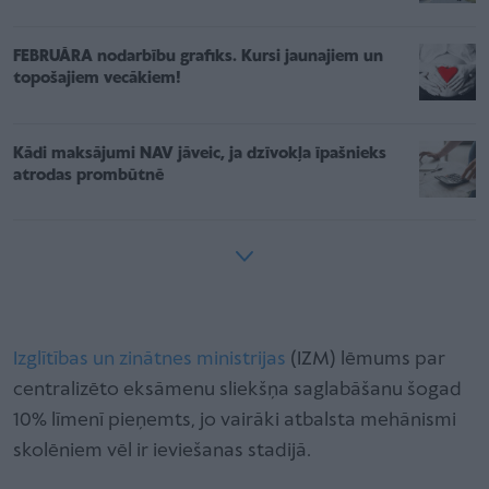
FEBRUĀRA nodarbību grafiks. Kursi jaunajiem un
topošajiem vecākiem!
Kādi maksājumi NAV jāveic, ja dzīvokļa īpašnieks
atrodas prombūtnē
Izglītības un zinātnes ministrijas
(IZM) lēmums par
centralizēto eksāmenu sliekšņa saglabāšanu šogad
10% līmenī pieņemts, jo vairāki atbalsta mehānismi
skolēniem vēl ir ieviešanas stadijā.