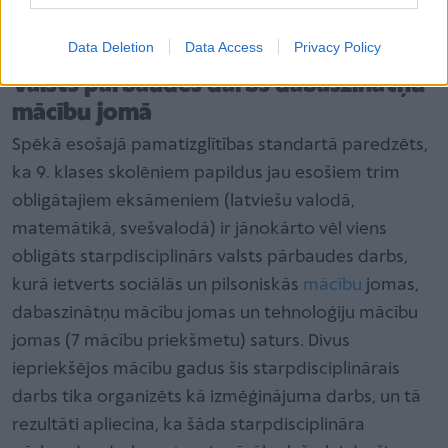
paredzēts jau iepriekš.
Data Deletion
Data Access
Privacy Policy
Valsts pārbaudes darbs dabaszinātņu
mācību jomā
Spēkā esošajā pamatizglītības standartā paredzēts,
ka 9. klases skolēniem papildus jau esošiem trim
obligātajiem eksāmeniem (latviešu valodā,
matemātikā, svešvalodā) ir jānokārto vēl viens
obligāts starpdisciplinārs valsts pārbaudes darbs,
kurā ietverts sociālās un pilsoniskās
mācību
jomas,
dabaszinātņu mācību jomas un tehnoloģiju mācību
jomas (7 mācību priekšmetu) saturs. Divus
iepriekšējos mācību gadus šis starpdisciplinārais
darbs tika organizēts kā izmēģinājuma darbs, un tā
rezultāti apliecina, ka šāda starpdisciplināra