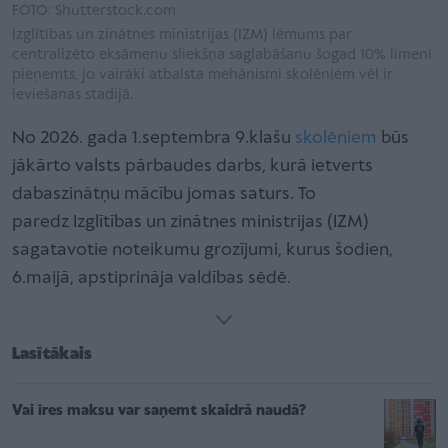
FOTO: Shutterstock.com
Izglītības un zinātnes ministrijas (IZM) lēmums par
centralizēto eksāmenu sliekšņa saglabāšanu šogad 10% līmenī
pieņemts, jo vairāki atbalsta mehānismi skolēniem vēl ir
ieviešanas stadijā.
No 2026. gada 1.septembra 9.klašu
skolēniem
būs
jākārto valsts pārbaudes darbs, kurā ietverts
dabaszinātņu mācību jomas saturs. To
paredz Izglītības un zinātnes ministrijas (IZM)
sagatavotie noteikumu grozījumi, kurus šodien,
6.maijā, apstiprināja valdības sēdē.
Lasītākais
Vai īres maksu var saņemt skaidrā naudā?