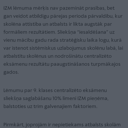
IZM lēmuma mērķis nav pazemināt prasības, bet
gan veidot atbildīgu pārejas perioda pārvaldību, kur
skolēna attīstība un atbalsts ir likta augstāk par
formāliem rezultātiem. Sliekšņa “iesaldēšana” uz
vienu mācību gadu rada stratēģisku laika logu, kurā
var īstenot sistēmiskus uzlabojumus skolēnu labā, lai
atbalstītu skolēnus un nodrošinātu centralizēto
eksāmenu rezultātu paaugstināšanos turpmākajos
gados.
Lēmumu par 9. klases centralizēto eksāmenu
sliekšņa saglabāšanu 10% līmenī IZM pieņēma,
balstoties uz trim galvenajiem faktoriem.
Pirmkārt, joprojām ir nepietiekams atbalsts skolām