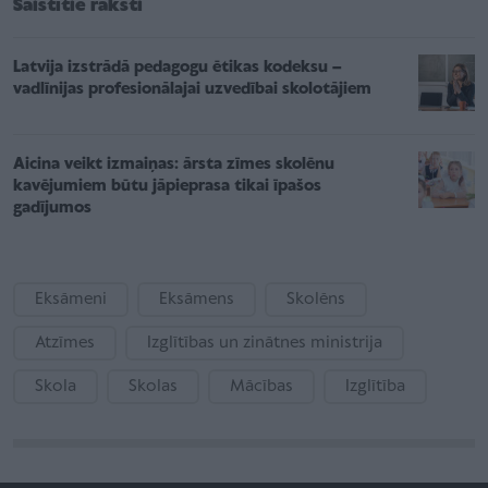
Saistītie raksti
Latvija izstrādā pedagogu ētikas kodeksu –
vadlīnijas profesionālajai uzvedībai skolotājiem
Aicina veikt izmaiņas: ārsta zīmes skolēnu
kavējumiem būtu jāpieprasa tikai īpašos
gadījumos
Eksāmeni
Eksāmens
Skolēns
Atzīmes
Izglītības un zinātnes ministrija
Skola
Skolas
Mācības
Izglītība