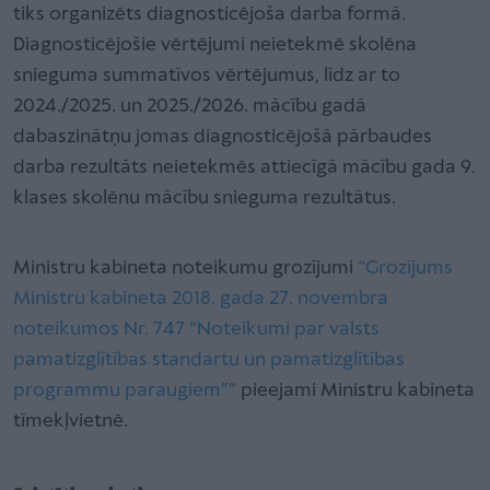
tiks organizēts diagnosticējoša darba formā.
Diagnosticējošie vērtējumi neietekmē skolēna
snieguma summatīvos vērtējumus, līdz ar to
2024./2025. un 2025./2026. mācību gadā
dabaszinātņu jomas diagnosticējošā pārbaudes
darba rezultāts neietekmēs attiecīgā mācību gada 9.
klases skolēnu mācību snieguma rezultātus.
Ministru kabineta noteikumu grozījumi
“Grozījums
Ministru kabineta 2018. gada 27. novembra
noteikumos Nr. 747 “Noteikumi par valsts
pamatizglītības standartu un pamatizglītības
programmu paraugiem””
pieejami Ministru kabineta
tīmekļvietnē.