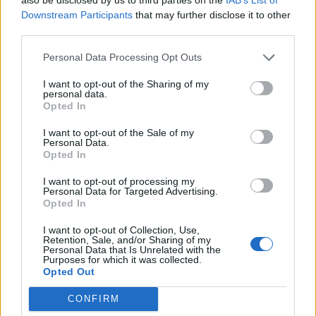
latviešu valodā 239 skolēni.
Downstream Participants
that may further disclose it to other
third parties.
IZM rīcība 2024./2025. mācību gadā jau ir iezīmējusi
Personal Data Processing Opt Outs
būtiskus soļus atbalsta mehānismu ieviešanā
I want to opt-out of the Sharing of my
skolēniem un skolām. Piemēram, sadarbībā ar
personal data.
Opted In
pašvaldībām tiek veicināta individuālo mācību plānu
izstrāde skolēniem ar zemiem mācību rezultātiem.
I want to opt-out of the Sale of my
Personal Data.
Top programmas, kas ļaus jauniešiem bez
Opted In
pamatizglītības apgūt arodprasmes un paralēli iegūt
I want to opt-out of processing my
pamatizglītību. Projektā “Skola – kopienā” plānots
Personal Data for Targeted Advertising.
Opted In
nodrošināt mērķtiecīgu individuālu un grupu
atbalstu skolēniem ar priekšlaicīgas mācību
I want to opt-out of Collection, Use,
Retention, Sale, and/or Sharing of my
pārtraukšanas un sociālās atstumtības risku.
Personal Data that Is Unrelated with the
Purposes for which it was collected.
Opted Out
Vidējās izglītības posmā 12.klašu centralizēto
CONFIRM
eksāmenu slieksnis šajā mācību gadā ir 20%, kā tas