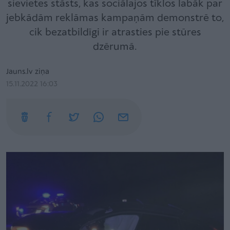
sievietes stāsts, kas sociālajos tīklos labāk par
jebkādām reklāmas kampaņām demonstrē to,
cik bezatbildīgi ir atrasties pie stūres
dzērumā.
Jauns.lv ziņa
15.11.2022 16:03