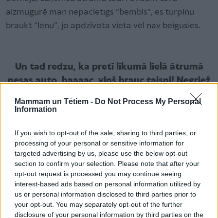
aizmugurē man nepacietīgs “bembis”, es turpinu
braukt “lēnu”, jo apdzīvota vieta vēl nav beigusies.
Un tad redzu, ka pretī līkumā lielā ātrumā
nesas auto, baaaac, viņš brauc taisni! Negriež
līkumā! Aaaa – viņš ir manā joslā! Man pretī
Mammam un Tētiem -
Do Not Process My Personal
brauc! Bērni!” – atstāstu sāk Liene.
Information
If you wish to opt-out of the sale, sharing to third parties, or
processing of your personal or sensitive information for
Savu auto viņa tobrīd parāvusi pa labi grāvja
targeted advertising by us, please use the below opt-out
virzienā. Atskanējis troksnis, jo viņas sānā ietriecies
section to confirm your selection. Please note that after your
opt-out request is processed you may continue seeing
pretī braucošais auto, sagriežot viņu virpulī un
interest-based ads based on personal information utilized by
noraujot Lienes automašīnai aizmugurējo riteni.
us or personal information disclosed to third parties prior to
your opt-out. You may separately opt-out of the further
disclosure of your personal information by third parties on the