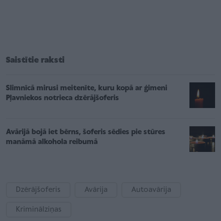
Saistītie raksti
Slimnīcā mirusi meitenīte, kuru kopā ar ģimeni
Pļavniekos notrieca dzērājšoferis
Avārijā bojā iet bērns, šoferis sēdies pie stūres
manāmā alkohola reibumā
Dzērājšoferis
Avārija
Autoavārija
Kriminālziņas