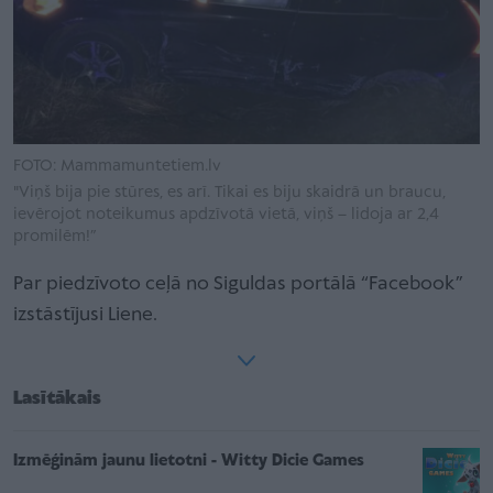
FOTO: Mammamuntetiem.lv
"Viņš bija pie stūres, es arī. Tikai es biju skaidrā un braucu,
ievērojot noteikumus apdzīvotā vietā, viņš – lidoja ar 2,4
promilēm!”
Par piedzīvoto ceļā no Siguldas portālā “Facebook”
izstāstījusi Liene.
Lasītākais
Izmēģinām jaunu lietotni - Witty Dicie Games