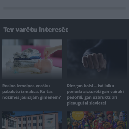
Tev varētu interesēt
Rosina izmaiņas vecāku
Diezgan baisi – īsā laika
pabalstu izmaksā. Ko tas
periodā aizturēti gan vairāki
nozīmēs jaunajām ģimenēm?
pedofili, gan uzbrukts arī
pieaugušai sievietei