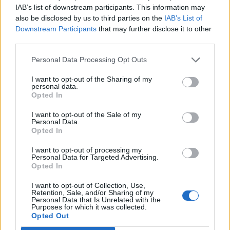
"Attopamies – salonā deg gaismas, viss mirgo,
IAB’s list of downstream participants. This information may
panelis kliedz – avārijas režīms, sānu “airbagi”
also be disclosed by us to third parties on the
IAB’s List of
Downstream Participants
that may further disclose it to other
izsprāguši,” turpina sieviete.
third parties.
Viņa pauž sašutumu par to, ka šādi autovadītāji tiek
Personal Data Processing Opt Outs
pie iespējas uz Latvijas ceļiem gan izaicināt savu
likteni, gan arī pakļaut citu – tostarp bērnu – dzīvības
I want to opt-out of the Sharing of my
personal data.
nāves briesmām.
Opted In
I want to opt-out of the Sale of my
Personal Data.
Opted In
I want to opt-out of processing my
Personal Data for Targeted Advertising.
Opted In
I want to opt-out of Collection, Use,
Retention, Sale, and/or Sharing of my
Personal Data that Is Unrelated with the
Purposes for which it was collected.
Opted Out