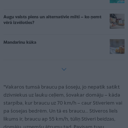
Augu valsts piens un alternatīvie milti – ko ņemt
vērā izvēloties?
Mandarīnu kūka
"Vakaros tumsā braucu pa šoseju, jo nepatīk satikt
dzīvniekus uz lauku ceļiem, šovakar domāju – kāda
starpība, kur braucu uz 70 km/h – caur Stīveriem vai
pa šosejas bedrēm. Un tā es braucu… Stīveros liels
līkums ir, braucu ap 55 km/h, tūliņ Stīveri beidzas,
domāju, uzņemšu ātrumu tad. Pavisam tuvu