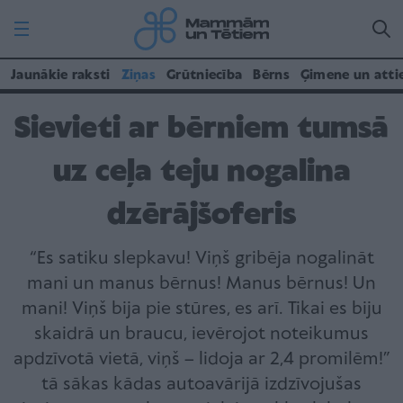
Jaunākie raksti
Ziņas
Grūtniecība
Bērns
Ģimene un atti
Sievieti ar bērniem tumsā
uz ceļa teju nogalina
dzērājšoferis
“Es satiku slepkavu! Viņš gribēja nogalināt
mani un manus bērnus! Manus bērnus! Un
mani! Viņš bija pie stūres, es arī. Tikai es biju
skaidrā un braucu, ievērojot noteikumus
apdzīvotā vietā, viņš – lidoja ar 2,4 promilēm!”
tā sākas kādas autoavārijā izdzīvojušas