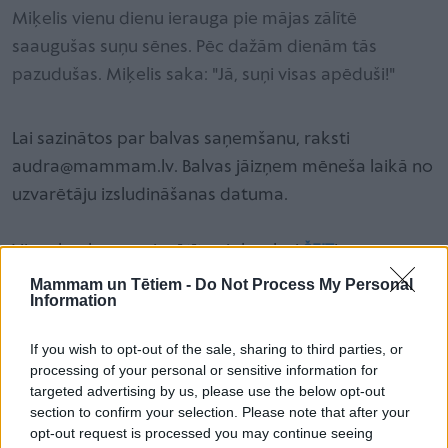
Miķelis vienu dienu ierauga pie mājas zālītē
saaugušas suņu sēnes. Pēc dažām dienām tās
pazudušas. Miķelis saka: "Jā, suņi visas apēduši!"
Lai sazinātos par balvas saņemšanu, raksti
audra@mammam.lv. Balvas jāizņem mēneša laikā no
uzvarētāju izsludināšanas datuma.
Visus konkursam iesūtītos jokus lasi
ŠEIT
!
Lai iesūtītu savu joku konkursam,
SPIED ŠEIT
!
Mammam un Tētiem -
Do Not Process My Personal
Information
If you wish to opt-out of the sale, sharing to third parties, or
Piedalies OKTOBRA joku konkursā!
processing of your personal or sensitive information for
targeted advertising by us, please use the below opt-out
Oktobra 3 labāko joku iesūtītāji saņems lielisku spēli
section to confirm your selection. Please note that after your
burtiņu apgūšanai - Burtu bildes.
opt-out request is processed you may continue seeing