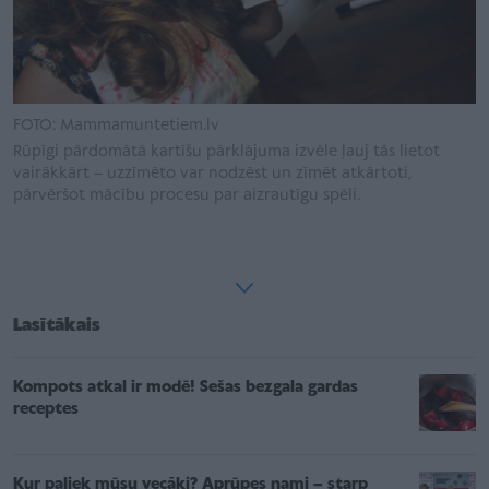
FOTO: Mammamuntetiem.lv
Rūpīgi pārdomātā kartīšu pārklājuma izvēle ļauj tās lietot
vairākkārt – uzzīmēto var nodzēst un zīmēt atkārtoti,
pārvēršot mācību procesu par aizrautīgu spēli.
Lasītākais
Kompots atkal ir modē! Sešas bezgala gardas
receptes
Kur paliek mūsu vecāki? Aprūpes nami – starp