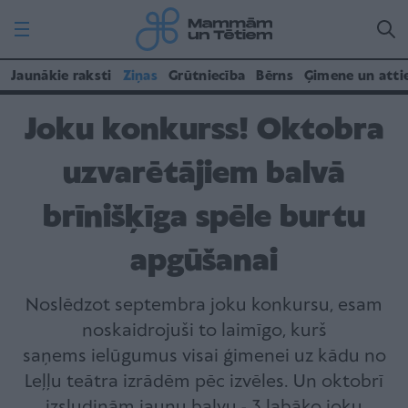
Jaunākie raksti
Ziņas
Grūtniecība
Bērns
Ģimene un atti
Joku konkurss! Oktobra
uzvarētājiem balvā
brīnišķīga spēle burtu
apgūšanai
Noslēdzot septembra joku konkursu, esam
noskaidrojuši to laimīgo, kurš
saņems ielūgumus visai ģimenei uz kādu no
Leļļu teātra izrādēm pēc izvēles. Un oktobrī
izsludinām jaunu balvu - 3 labāko joku