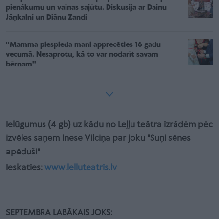
pienākumu un vainas sajūtu. Diskusija ar Dainu
Jāņkalni un Diānu Zandi
''Mamma piespieda mani apprecēties 16 gadu
vecumā. Nesaprotu, kā to var nodarīt savam
bērnam''
Ielūgumus (4 gb) uz kādu no Leļļu teātra izrādēm pēc
izvēles saņem Inese Vilciņa par joku "Suņi sēnes
apēduši"
Ieskaties:
www.lelluteatris.lv
SEPTEMBRA LABĀKAIS JOKS: