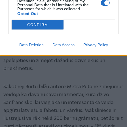
Retention, Sale, and/or Sharing of my
Personal Data that Is Unrelated with the
Purposes for which it was collected.
Opted Out
CONFIRM
“Burtiņus tu apzīmē un alfabētu iegaumē!” – ar šādu
moto Latvijas tirgū ir ienākusi jauna, attīstoša
zīmēšanas spēle Burtu bildes. Tā māca bērniem
Data Deletion
Data Access
Privacy Policy
apgūt latviešu valodas alfabētu, rakstīt burtus,
spēlējoties un zīmējot dažādus dzīvniekus un
priekšmetus.
Sākotnēji Burtu bilžu autore Mētra Putāne zīmējumus
veidoja kā dāvanu savai mazmeitai, kura dzīvo
Sanfrancisko, lai vieglākā un interesantākā veidā
apgūtu latviešu alfabētu un vārdus. Māksliniece ir
ilustrējusi vairāk nekā 200 bērnu grāmatu, bet šoreiz
burti pārtapuši atsevišķos zīmējumos – “B” kļuvis