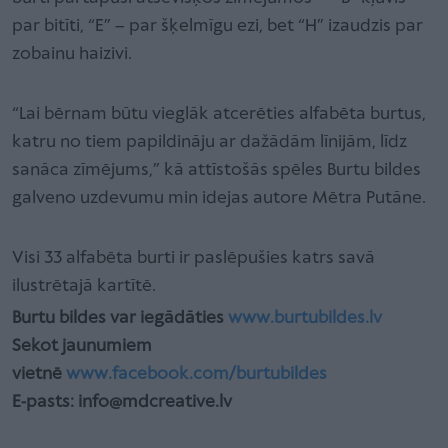
par bitīti, “E” – par šķelmīgu ezi, bet “H” izaudzis par
zobainu haizivi.
“Lai bērnam būtu vieglāk atcerēties alfabēta burtus,
katru no tiem papildināju ar dažādām līnijām, līdz
sanāca zīmējums,” kā attīstošās spēles Burtu bildes
galveno uzdevumu min idejas autore Mētra Putāne.
Visi 33 alfabēta burti ir paslēpušies katrs savā
ilustrētajā kartītē.
Burtu bildes var iegādāties
www.burtubildes.lv
Sekot jaunumiem
vietnē
www.facebook.com/burtubildes
E-pasts: info@mdcreative.lv