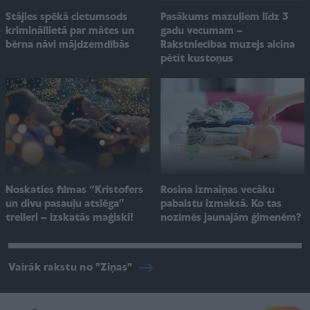
Pasākums mazuļiem līdz 3
Stājies spēkā cietumsods
gadu vecumam –
krimināllietā par mātes un
Rakstniecības muzejs aicina
bērna nāvi mājdzemdībās
pētīt kustoņus
Noskaties filmas “Kristofers
Rosina izmaiņas vecāku
un divu pasauļu atslēga”
pabalstu izmaksā. Ko tas
treileri – izskatās maģiski!
nozīmēs jaunajām ģimenēm?
Vairāk rakstu no "Ziņas"