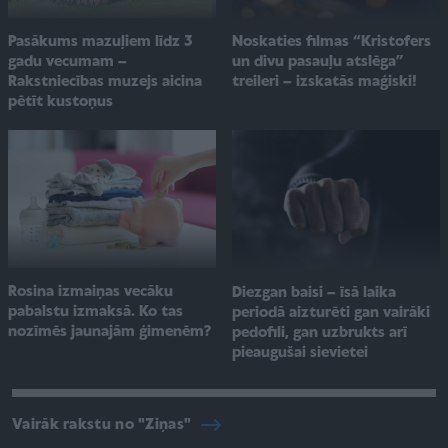
Pasākums mazuļiem līdz 3
Noskaties filmas “Kristofers
gadu vecumam –
un divu pasauļu atslēga”
Rakstniecības muzejs aicina
treileri – izskatās maģiski!
pētīt kustoņus
Rosina izmaiņas vecāku
Diezgan baisi – īsā laika
pabalstu izmaksā. Ko tas
periodā aizturēti gan vairāki
nozīmēs jaunajām ģimenēm?
pedofili, gan uzbrukts arī
pieaugušai sievietei
Vairāk rakstu no "Ziņas"