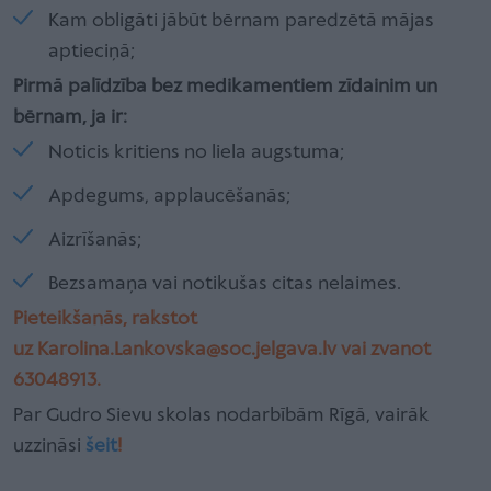
Kam obligāti jābūt bērnam paredzētā mājas
aptieciņā;
Pirmā palīdzība bez medikamentiem zīdainim un
bērnam, ja ir:
Noticis kritiens no liela augstuma;
Apdegums, applaucēšanās;
Aizrīšanās;
Bezsamaņa vai notikušas citas nelaimes.
Pieteikšanās, rakstot
uz
Karolina.Lankovska@soc.jelgava.lv
vai zvanot
63048913.
Par Gudro Sievu skolas nodarbībām Rīgā, vairāk
uzzināsi
šeit
!