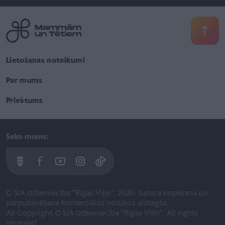
Lietošanas noteikumi
Par mums
Privātums
Seko mums:
© SIA Izdevniecība "Rīgas Viļņi", 2026. Satura kopēšana un
pārpublicēšana komerciālos nolūkos aizliegta.
All Copyright © SIA Izdevniecība "Rīgas Viļņi". All rights
reserved.