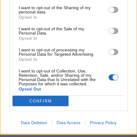
Pienākumi un atbildības uzņemšanās.
I want to opt-out of the Sharing of my
personal data.
Opted In
Nodarbības ieteicams apmeklēt kā topošajai
māmiņai, tā tētim!
I want to opt-out of the Sale of my
Personal Data.
Opted In
1. jūnijā plkst: 18.00 “
Bērna drošība un īsais kurss
I want to opt-out of processing my
pirmajā palīdzībā
” vada NMPD pasniedzējs E.Sīmanis.
Personal Data for Targeted Advertising.
Opted In
Vieta: Jelgavas sociālo lietu pārvaldes zāle.
Nodarbība Bērnu aizsardzības dienas ietvaros
I want to opt-out of Collection, Use,
Retention, Sale, and/or Sharing of my
Nodarbībā tiks apskatītas šādas tēmas:
Personal Data that Is Unrelated with the
Purposes for which it was collected.
Biežākās traumas jaundzimušajiem un bērniem
Opted Out
vecumā līdz diviem gadiem;
CONFIRM
Traumatisma riski, par kuriem jaunie vecāki
nespēj iedomāties;
Data Deletion
Data Access
Privacy Policy
Kā iekārtot bērnam droši mājokli;