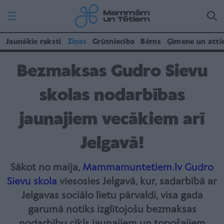
Jaunākie raksti
Ziņas
Grūtniecība
Bērns
Ģimene un atti
Bezmaksas Gudro Sievu
skolas nodarbības
jaunajiem vecākiem arī
Jelgavā!
Sākot no maija,
Mammamuntetiem.lv
Gudro
Sievu skola
viesosies Jelgavā, kur, sadarbībā ar
Jelgavas sociālo lietu pārvaldi, visa gada
garumā notiks izglītojošu bezmaksas
nodarbību cikls jaunajiem un topošajiem