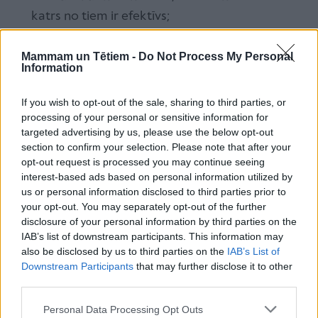
katrs no tiem ir efektīvs;
Es un mans bērns - līdzīgi vai atšķirīgi;
Mammam un Tētiem -
Do Not Process My Personal
Information
Prasme sadarboties, kas traucē vai palīdz?
Bērna “slikti uzvedas” mērķis?
If you wish to opt-out of the sale, sharing to third parties, or
processing of your personal or sensitive information for
Sliktās uzvedības mērķi - izprotot mērķi, mainām
targeted advertising by us, please use the below opt-out
negatīvo uzvedību;
section to confirm your selection. Please note that after your
opt-out request is processed you may continue seeing
Paklausība;
interest-based ads based on personal information utilized by
us or personal information disclosed to third parties prior to
Bērna pozitīva vadība.
your opt-out. You may separately opt-out of the further
Disciplīnas tehnikas
disclosure of your personal information by third parties on the
IAB’s list of downstream participants. This information may
Disciplīna un tās nozīme;
also be disclosed by us to third parties on the
IAB’s List of
Downstream Participants
that may further disclose it to other
Disciplīnas tehnikas;
third parties.
Problēmu risināšana kopā ar bērnu;
Personal Data Processing Opt Outs