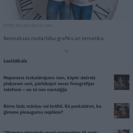
FOTO: Shutterstock.com
Bezmaksas nodarbību grafiks un tematika:
Lasītākais
Neparasts izskaidrojums tam, kāpēc dažreiz
pieķeram sevi, pārlūkojot vecas fotogrāfijas
telefonā – un tā nav nostalģija
Bērns lūdz māsiņu vai brālīti. Kā paskaidrot, ka
ģimene pieaugumu neplāno?
''Mamma piespieda mani apprecēties 16 gadu