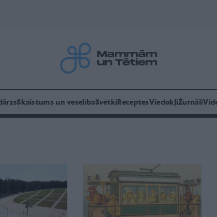
dārzs
Skaistums un veselība
Svētki
Receptes
Viedokļi
Žurnāli
Vid