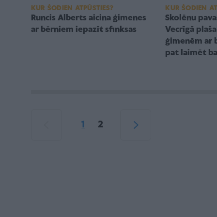
KUR ŠODIEN AT
KUR ŠODIEN ATPŪSTIES?
Skolēnu pavas
Runcis Alberts aicina ģimenes
Vecrīgā pla
ar bērniem iepazīt sfinksas
ģimenēm ar b
pat laimēt ba
1
2