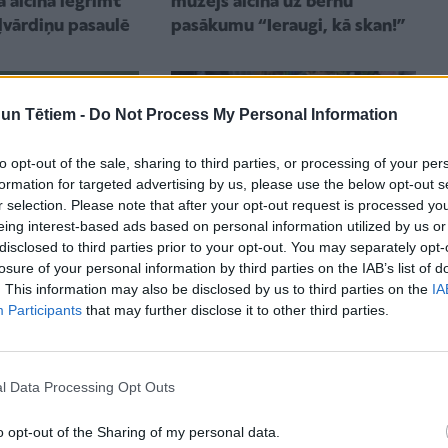
muzejs aicina uz bērnu
 aicina iegrimt
pasākumu “Ieraugi, kā skan!”
ļvārdiņu pasaulē
n Tētiem -
Do Not Process My Personal Information
to opt-out of the sale, sharing to third parties, or processing of your per
formation for targeted advertising by us, please use the below opt-out s
r selection. Please note that after your opt-out request is processed y
eing interest-based ads based on personal information utilized by us or
disclosed to third parties prior to your opt-out. You may separately opt-
PŪSTIES?
KUR ŠODIEN ATPŪSTIES?
losure of your personal information by third parties on the IAB’s list of
s varde no
Ģimenes ar bērniem varēs
. This information may also be disclosed by us to third parties on the
IA
s muzeja
meklēt vienradzi Dekoratīvās
Participants
that may further disclose it to other third parties.
ā varēs tuvāk
mākslas un dizaina muzeja
 dzīvnieku
darbnīcās
l Data Processing Opt Outs
o opt-out of the Sharing of my personal data.