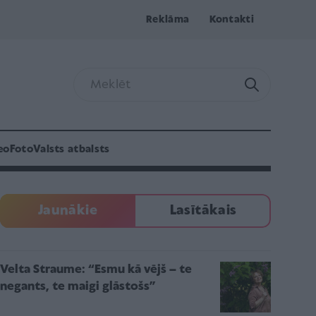
Reklāma
Kontakti
eo
Foto
Valsts atbalsts
Jaunākie
Lasītākais
Velta Straume: “Esmu kā vējš – te
negants, te maigi glāstošs”