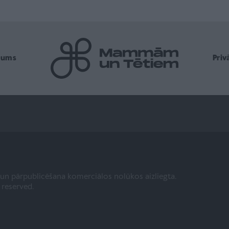
mums
Pri
a un pārpublicēšana komerciālos nolūkos aizliegta.
s reserved.