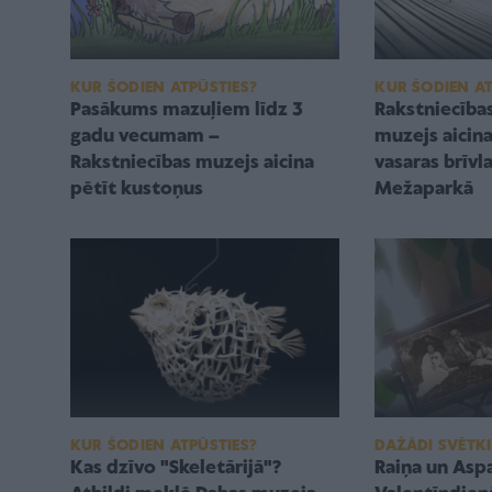
KUR ŠODIEN ATPŪSTIES?
KUR ŠODIEN AT
Pasākums mazuļiem līdz 3
Rakstniecība
gadu vecumam –
muzejs aicin
Rakstniecības muzejs aicina
vasaras brīvl
pētīt kustoņus
Mežaparkā
KUR ŠODIEN ATPŪSTIES?
DAŽĀDI SVĒTKI
Kas dzīvo "Skeletārijā"?
Raiņa un Asp