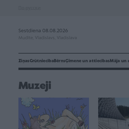
По-русски
Sestdiena 08.08.2026
Mudīte, Vladislavs, Vladislava
Ziņas
Grūtniecība
Bērns
Ģimene un attiecības
Māja un 
Muzeji