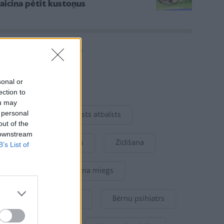
aicina pētīt kustoņus
Vairāk rakstu
sonal or
Aktuāli
ection to
ou may
 personal
Ukraina
Valsts atbalsts
out of the
 downstream
Kur šodien atpūsties
Zīdīšana
B’s List of
Drošība
Bērna miegs
Mākslīgais intelekts
Bērnu psihiatrs