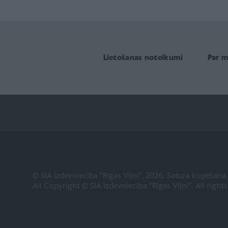
Lietošanas noteikumi
Par 
© SIA Izdevniecība "Rīgas Viļņi", 2026. Satura kopēšan
All Copyright © SIA Izdevniecība "Rīgas Viļņi". All right