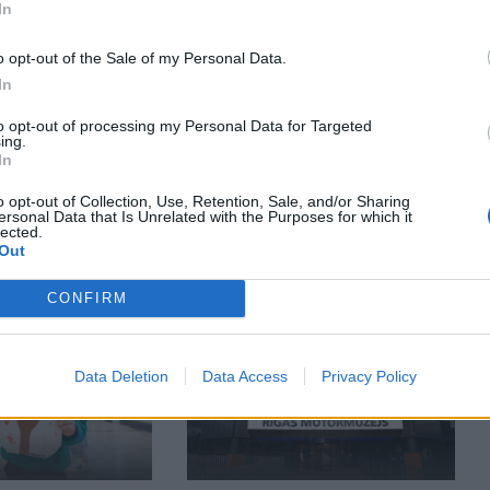
In
o opt-out of the Sale of my Personal Data.
In
to opt-out of processing my Personal Data for Targeted
ing.
KUR ŠODIEN ATPŪSTIES?
In
r Muzeju nakts
Ideju saraksts, kurp doties un
šogad piedalās
ko darīt skolēnu rudens
o opt-out of Collection, Use, Retention, Sale, and/or Sharing
ersonal Data that Is Unrelated with the Purposes for which it
245 muzeji un
brīvlaikā!
lected.
Out
CONFIRM
Data Deletion
Data Access
Privacy Policy