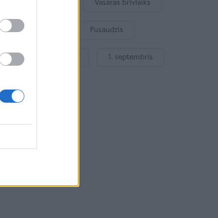
Bērna emocijas
Vasaras brīvlaiks
Bērnu drošība
Pusaudzis
Gatavošanās skolai
1. septembris