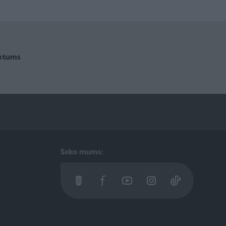
vātums
Seko mums: