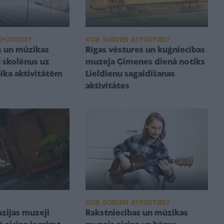
PŪSTIES?
KUR ŠODIEN ATPŪSTIES?
s un mūzikas
Rīgas vēstures un kuģniecības
a skolēnus uz
muzeja Ģimenes dienā notiks
aika aktivitātēm
Lieldienu sagaidīšanas
aktivitātes
KUR ŠODIEN ATPŪSTIES?
Rakstniecības un mūzikas
azijas muzeji