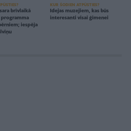
PŪSTIES?
KUR ŠODIEN ATPŪSTIES?
ara brīvlaikā
Idejas muzejiem, kas būs
ša programma
interesanti visai ģimenei
ērniem; iespēja
lviņu