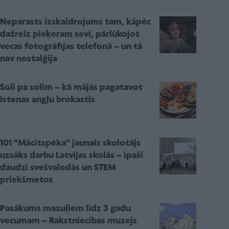
Neparasts izskaidrojums tam, kāpēc
dažreiz pieķeram sevi, pārlūkojot
vecas fotogrāfijas telefonā – un tā
nav nostalģija
Soli pa solim – kā mājās pagatavot
īstenas angļu brokastis
101 "Mācītspēka" jaunais skolotājs
uzsāks darbu Latvijas skolās – īpaši
daudzi svešvalodās un STEM
priekšmetos
Pasākums mazuļiem līdz 3 gadu
vecumam – Rakstniecības muzejs