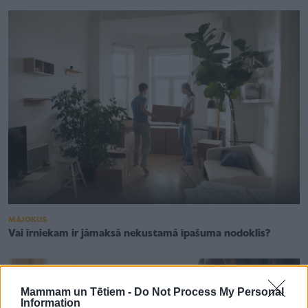
MĀJOKLIS
Vai īrniekam ir jāmaksā nekustamā īpašuma nodoklis?
Mammam un Tētiem -
Do Not Process My Personal
Information