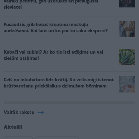
vairāki pedofili, gan uzbrukts arī pieaugušai
sievietei
Pusaudzis grib lietot kreatīnu muskuļu
audzēšanai. Vai ļaut un ko par to saka eksperti?
Kabači vai cukini? Ar ko tie īsti atšķiras un vai
tiešām atšķiras?
Ceļš no inkubatora līdz krūtij. Kā veiksmīgi īstenot
krūtbarošanu priekšlaikus dzimušam bērniņam
Vairāk rakstu
Aktuāli