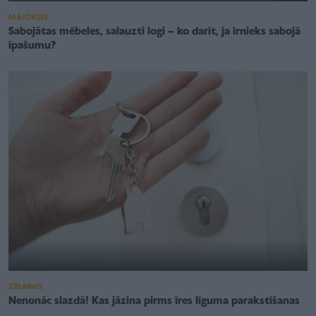
MĀJOKLIS
Sabojātas mēbeles, salauzti logi – ko darīt, ja īrnieks sabojā
īpašumu?
ZĪDAINIS
Nenonāc slazdā! Kas jāzina pirms īres līguma parakstīšanas