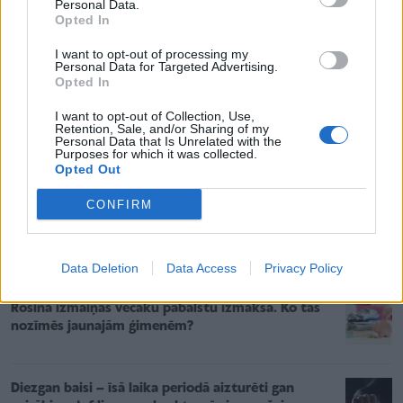
Personal Data.
Opted In
I want to opt-out of processing my
Personal Data for Targeted Advertising.
Opted In
I want to opt-out of Collection, Use,
Retention, Sale, and/or Sharing of my
Personal Data that Is Unrelated with the
MĀJOKLIS
Purposes for which it was collected.
Kurš atbildīgs par īrēta īpašuma apdrošināšanu – īrnieks vai
Opted Out
īpašnieks?
CONFIRM
Jaunākie
Lasītākais
Data Deletion
Data Access
Privacy Policy
Rosina izmaiņas vecāku pabalstu izmaksā. Ko tas
nozīmēs jaunajām ģimenēm?
Diezgan baisi – īsā laika periodā aizturēti gan