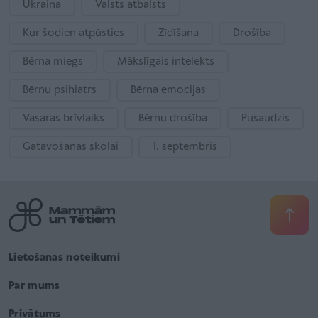
Ukraina
Valsts atbalsts
Kur šodien atpūsties
Zīdīšana
Drošība
Bērna miegs
Mākslīgais intelekts
Bērnu psihiatrs
Bērna emocijas
Vasaras brīvlaiks
Bērnu drošība
Pusaudzis
Gatavošanās skolai
1. septembris
Lietošanas noteikumi
Par mums
Privātums