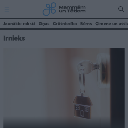
Jaunākie raksti
Ziņas
Grūtniecība
Bērns
Ģimene un atti
Īrnieks