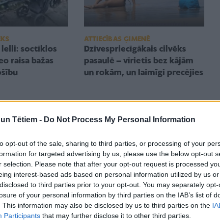
EKS
ATTIECĪBAS ĢIMENĒ
lelli: soctīklos
Dzīvespriecīgākais cilvēks
eo raisa bažas
pasaulē – vīrietis bez kājām
ošību
un rokām, un laimīgi precējies
n Tētiem -
Do Not Process My Personal Information
to opt-out of the sale, sharing to third parties, or processing of your per
formation for targeted advertising by us, please use the below opt-out s
r selection. Please note that after your opt-out request is processed y
eing interest-based ads based on personal information utilized by us or
disclosed to third parties prior to your opt-out. You may separately opt-
losure of your personal information by third parties on the IAB’s list of
. This information may also be disclosed by us to third parties on the
IA
Participants
that may further disclose it to other third parties.