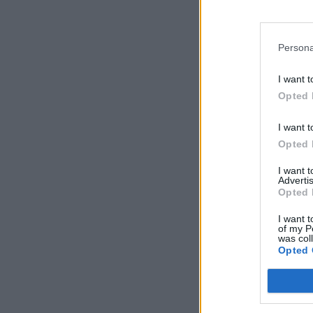
Persona
I want t
Opted 
I want t
Opted 
I want 
Advertis
Opted 
I want t
of my P
was col
Opted 