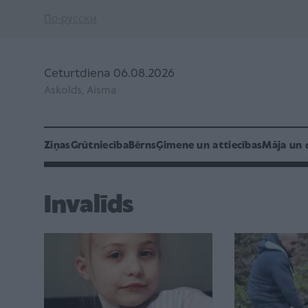
По-русски
Ceturtdiena 06.08.2026
Askolds, Aisma
Ziņas
Grūtniecība
Bērns
Ģimene un attiecības
Māja un 
Invalīds