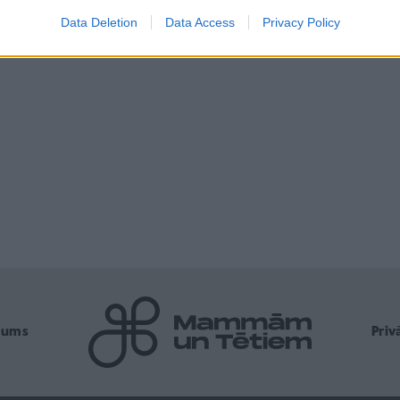
Data Deletion
Data Access
Privacy Policy
mums
Pri