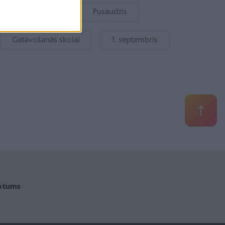
Bērnu drošība
Pusaudzis
Gatavošanās skolai
1. septembris
vātums