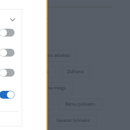
Vairāk rakstu
Aktuāli
Ukraina
Valsts atbalsts
Kur šodien atpūsties
Zīdīšana
Drošība
Bērna miegs
Mākslīgais intelekts
Bērnu psihiatrs
Bērna emocijas
Vasaras brīvlaiks