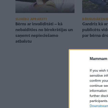
BĒRNUDĀRZNI
SLIMĪBU APRAKSTI
Gandrīz kā ar 
Bērns ar invaliditāti – kā
publicēts vid
nebaidīties no birokrātijas un
par bērna dr
saņemt nepieciešamo
atbalstu
Mammam u
If you wish 
sensitive in
confirm you
continue se
information 
further disc
participants
Downstream 