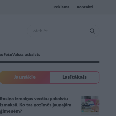
Reklāma
Kontakti
eo
Foto
Valsts atbalsts
Jaunākie
Lasītākais
Rosina izmaiņas vecāku pabalstu
izmaksā. Ko tas nozīmēs jaunajām
ģimenēm?