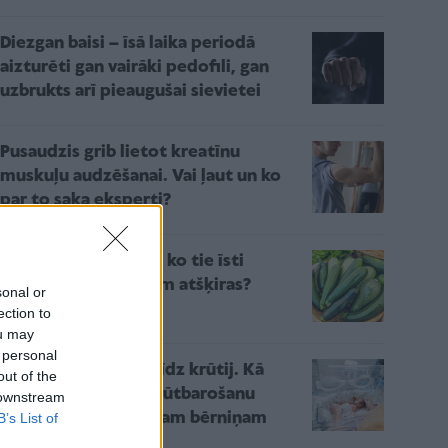
Diezgan baisi – īsā laika periodā
aizturēti gan vairāki pedofili, gan
uzbrukts arī pieaugušai sievietei
Pusaudzis grib lietot kreatīnu
muskuļu audzēšanai. Vai ļaut un ko
par to saka eksperti?
Kabači vai cukini? Ar ko tie īsti
atšķiras un vai tiešām atšķiras?
sonal or
ection to
ou may
 personal
Ceļš no inkubatora līdz krūtij. Kā
out of the
veiksmīgi īstenot krūtbarošanu
 downstream
priekšlaikus dzimušam bērniņam
B’s List of