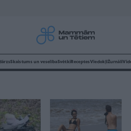
dārzs
Skaistums un veselība
Svētki
Receptes
Viedokļi
Žurnāli
Vid