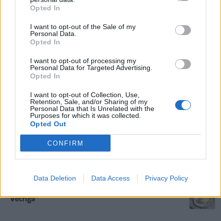
Opted In
Kabači vai cukini? Ar ko tie īsti atšķiras un vai
tiešām atšķiras?
I want to opt-out of the Sale of my
Personal Data.
Opted In
Ceļš no inkubatora līdz krūtij. Kā veiksmīgi īstenot
I want to opt-out of processing my
Personal Data for Targeted Advertising.
krūtbarošanu priekšlaikus dzimušam bērniņam
Opted In
I want to opt-out of Collection, Use,
Retention, Sale, and/or Sharing of my
"Mēs varētu dot iespēju šai skolai sevi izglābt''.
Personal Data that Is Unrelated with the
Pagaidām nereorganizē Bauskas pamatskolu
Purposes for which it was collected.
Opted Out
CONFIRM
Vajag vai nevajag obligāto dabaszinību eksāmenu
9. klasē? Eksperta viedoklis
Data Deletion
Data Access
Privacy Policy
Palīdzi atrast – Rīgā meklēs gardāko kūciņu
''Vecrīga''