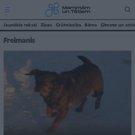
Jaunākie raksti
Ziņas
Grūtniecība
Bērns
Ģimene un atti
Freimanis