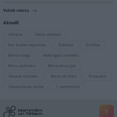
Vairāk rakstu
Aktuāli
Ukraina
Valsts atbalsts
Kur šodien atpūsties
Zīdīšana
Drošība
Bērna miegs
Mākslīgais intelekts
Bērnu psihiatrs
Bērna emocijas
Vasaras brīvlaiks
Bērnu drošība
Pusaudzis
Gatavošanās skolai
1. septembris