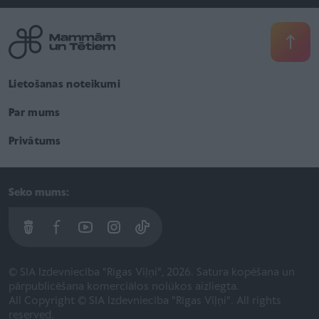
Lietošanas noteikumi
Par mums
Privātums
Seko mums:
© SIA Izdevniecība "Rīgas Viļņi", 2026. Satura kopēšana un
pārpublicēšana komerciālos nolūkos aizliegta.
All Copyright © SIA Izdevniecība "Rīgas Viļņi". All rights
reserved.