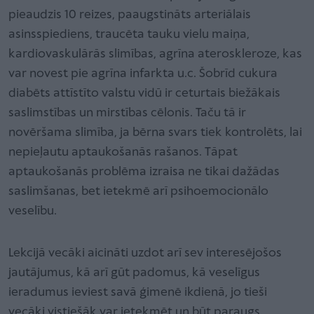
pieaudzis 10 reizes, paaugstināts arteriālais
asinsspiediens, traucēta tauku vielu maiņa,
kardiovaskulārās slimības, agrīna ateroskleroze, kas
var novest pie agrīna infarkta u.c. Šobrīd cukura
diabēts attīstīto valstu vidū ir ceturtais biežākais
saslimstības un mirstības cēlonis. Taču tā ir
novēršama slimība, ja bērna svars tiek kontrolēts, lai
nepieļautu aptaukošanās rašanos. Tāpat
aptaukošanās problēma izraisa ne tikai dažādas
saslimšanas, bet ietekmē arī psihoemocionālo
veselību.
Lekcijā vecāki aicināti uzdot arī sev interesējošos
jautājumus, kā arī gūt padomus, kā veselīgus
ieradumus ieviest savā ģimenē ikdienā, jo tieši
vecāki vistiešāk var ietekmēt un būt paraugs