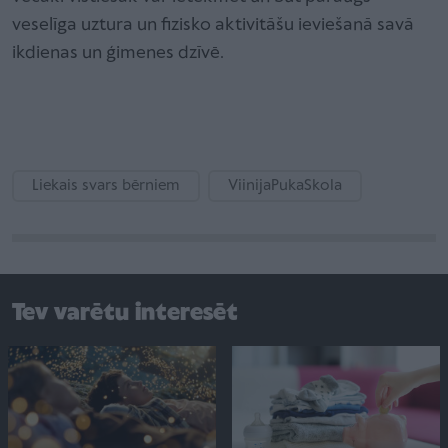
veselīga uztura un fizisko aktivitāšu ieviešanā savā
ikdienas un ģimenes dzīvē.
Liekais svars bērniem
ViinijaPukaSkola
Tev varētu interesēt