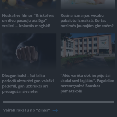
Noskaties filmas “Kristofers
Rosina izmaiņas vecāku
un divu pasauļu atslēga”
pabalstu izmaksā. Ko tas
treileri – izskatās maģiski!
nozīmēs jaunajām ģimenēm?
"Mēs varētu dot iespēju šai
Diezgan baisi – īsā laika
skolai sevi izglābt''. Pagaidām
periodā aizturēti gan vairāki
nereorganizē Bauskas
pedofili, gan uzbrukts arī
pamatskolu
pieaugušai sievietei
Vairāk rakstu no "Ziņas"