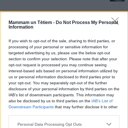
Mammam un Tētiem -
Do Not Process My Personal
Information
Seminārā „Liekā svara problēmas bērniem” izskatīs
If you wish to opt-out of the sale, sharing to third parties, or
tēmas:
processing of your personal or sensitive information for
1. Aptaukošanās iemesli, enerģijas vielu maiņas
targeted advertising by us, please use the below opt-out
section to confirm your selection. Please note that after your
īpatnības bērniem (Doc. Iveta Dzīvīte-Krišāne).
opt-out request is processed you may continue seeing
2. Aptaukošanās komplikācijas; ārstēšanās iespējas
interest-based ads based on personal information utilized by
(Dr. Jurgita Gailīte).
us or personal information disclosed to third parties prior to
your opt-out. You may separately opt-out of the further
3. Liekā svara psiholoģiskie aspekti (Psihologs Karīna
disclosure of your personal information by third parties on the
Agadžanjana).
IAB’s list of downstream participants. This information may
also be disclosed by us to third parties on the
IAB’s List of
Downstream Participants
that may further disclose it to other
Vinnija Pūka skolas nodarbību vecāki aicināti
third parties.
apmeklēt ar savām atvasītēm, kuras semināra laikā
Personal Data Processing Opt Outs
pieskatīs un jaunas rotaļas izspēlēs Pūka skolas