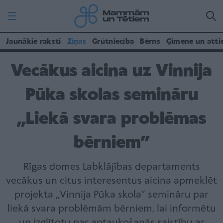
Jaunākie raksti
Ziņas
Grūtniecība
Bērns
Ģimene un atti
Vecākus aicina uz Vinnija
Pūka skolas semināru
„Liekā svara problēmas
bērniem”
Rīgas domes Labklājības departaments
vecākus un citus interesentus aicina apmeklēt
projekta „Vinnija Pūka skola” semināru par
liekā svara problēmām bērniem, lai informētu
un izglītotu par aptaukošanās saistību ar