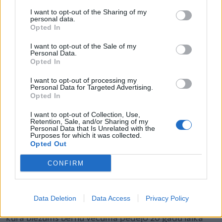
komanda – Rīgas Stradiņa universitātes studenti. Arī
I want to opt-out of the Sharing of my
personal data.
šo „Vinnija Pūka skolas” semināru vadīs
Opted In
pieredzējušas speciālistes no Bērnu klīniskās
I want to opt-out of the Sale of my
universitātes slimnīcas, un vecākiem izstāstīs
Personal Data.
Opted In
un izskaidros visu aktuālo informāciju saistībā ar
liekā svara un aptaukošanās problēmas ietekmi uz
I want to opt-out of processing my
Personal Data for Targeted Advertising.
veselību.
Opted In
I want to opt-out of Collection, Use,
Viena no lekcijas vadītājām, BKUS Bērnu slimību
Retention, Sale, and/or Sharing of my
Personal Data that Is Unrelated with the
klīnikas virsārste endokrinoloģijā Iveta Dzīvīte-
Purposes for which it was collected.
Opted Out
Krišāne, uzsver, ka aptaukošanās saistās ar
nopietniem veselības traucējumiem, kas attīstās
CONFIRM
agrīni un noved pie dzīves kvalitātes pasliktināšanās,
hronisku slimību attīstības un mirstības
Data Deletion
Data Access
Privacy Policy
palielināšanās. Piemēram, 2.tipa cukura diabēts,
kura biežums bērnu vecumā pēdējo 20 gadu laikā