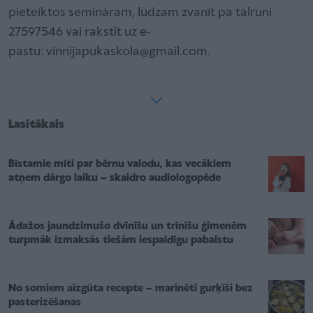
pieteiktos semināram, lūdzam zvanīt pa tālruni
27597546 vai rakstīt uz e-
pastu: vinnijapukaskola@gmail.com.
Lasītākais
Bīstamie mīti par bērnu valodu, kas vecākiem
atņem dārgo laiku – skaidro audiologopēde
Ādažos jaundzimušo dvīnīšu un trīnīšu ģimenēm
turpmāk izmaksās tiešām iespaidīgu pabalstu
No somiem aizgūta recepte – marinēti gurķīši bez
pasterizēšanas