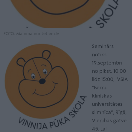
FOTO: Mammamuntetiem.lv
Seminārs
notiks
19.septembrī
no plkst. 10:00
līdz 15:00, VSIA
“Bērnu
klīniskās
universitātes
slimnīca”, Rīgā,
Vienības gatvē
45. Lai