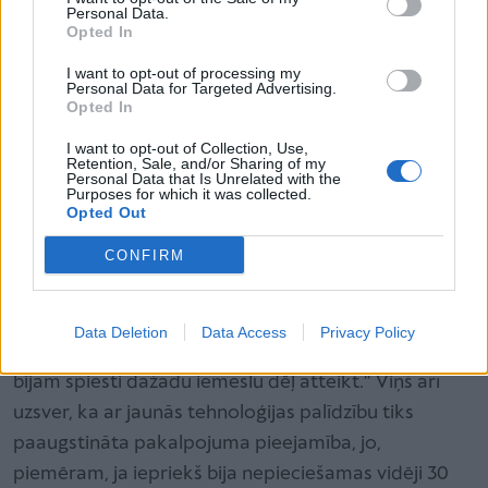
Personal Data.
Opted In
Onkologi atgādina, ka diagnoze vēzis ir
I want to opt-out of processing my
ārstējama, tomēr rezultāts lielā mērā ir
Personal Data for Targeted Advertising.
atkarīgs no slimības atklāšanas savlaicīguma.
Opted In
I want to opt-out of Collection, Use,
Retention, Sale, and/or Sharing of my
Personal Data that Is Unrelated with the
Purposes for which it was collected.
Slimnīcas Terapeitiskās radioloģijas un medicīnas
Opted Out
fizikas klīnikas vadītājs Sergejs Popovs: „Ārstēšana ar
CONFIRM
jauno staru terapijas iekārtu ļauj pilnībā panākt sīku
audzēja perēkļu iznīcināšanu, tādējādi būtiski
pagarinot pacienta dzīvildzi un uzlabojot dzīves
Data Deletion
Data Access
Privacy Policy
kvalitāti. Tā ir cerība pacientiem, kuriem iepriekš
bijām spiesti dažādu iemeslu dēļ atteikt.” Viņš arī
uzsver, ka ar jaunās tehnoloģijas palīdzību tiks
paaugstināta pakalpojuma pieejamība, jo,
piemēram, ja iepriekš bija nepieciešamas vidēji 30