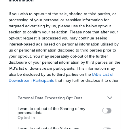
patēriņu, rūpēties par normālu ķermeņa svaru,
izsargāties no pārmērīga saules starojuma, izvairīties
If you wish to opt-out of the sale, sharing to third parties, or
processing of your personal or sensitive information for
no zināmiem kancerogēniem darbā un sadzīvē un
targeted advertising by us, please use the below opt-out
aktīvi piedalīties vēža agrīnas diagnostikas
section to confirm your selection. Please note that after your
programmā.
opt-out request is processed you may continue seeing
interest-based ads based on personal information utilized by
us or personal information disclosed to third parties prior to
Šogad Rīgas Austrumu slimnīca ir veikusi investīcijas
your opt-out. You may separately opt-out of the further
un uzlabojusi vēža diagnostikas un ārstēšanas
disclosure of your personal information by third parties on the
IAB’s list of downstream participants. This information may
iespējas. Tostarp jāmin oktobrī atklātā
also be disclosed by us to third parties on the
IAB’s List of
stereotaktiskās staru terapijas iekārta. Šo faktu
Downstream Participants
that may further disclose it to other
onkologi jau ir nodēvējuši par jaunas ēras sākumu
third parties.
staru terapijā Baltijā. Tā ir unikāla metode, kas ļauj
Personal Data Processing Opt Outs
veikt visjaunāko neinvazīvo ārstēšanu vēža
I want to opt-out of the Sharing of my
pacientiem, nekaitējot audzēja tuvumā esošajiem
personal data.
Opted In
veselajiem audiem un nepielietojot tradicionālo
ķirurģiju.
I want to opt-out of the Sale of my