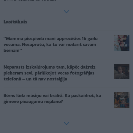
Lasītākais
''Mamma piespieda mani apprecēties 16 gadu
vecumā. Nesaprotu, kā to var nodarīt savam
bērnam''
Neparasts izskaidrojums tam, kāpēc dažreiz
pieķeram sevi, pārlūkojot vecas fotogrāfijas
telefonā – un tā nav nostalģija
Bērns lūdz māsiņu vai brālīti. Kā paskaidrot, ka
ģimene pieaugumu neplāno?