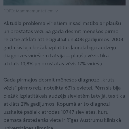
FOTO: Mammamuntetiem.lv
Aktuāla problēma vīriešiem ir saslimstība ar plaušu
un prostatas vēzi. Šā gada desmit mēnešos pirmo
reizi tie atklāti attiecīgi 454 un 408 gadījumos. 2008.
gadā šīs bija biežāk izplatītās ļaundabīgo audzēju
diagnozes vīriešiem Latvijā — plaušu vēzis tika
atklāts 19,8% un prostatas vēzis 17% vīriešu.
Gada pirmajos desmit mēnešos diagnoze „krūts
vēzis” pirmo reizi noteikta 631 sievietei. Pērn šis bija
biežāk izplatītākais audzējs sievietēm Latvijā, tas tika
atklāts 21% gadījumos. Kopumā ar šo diagnozi
uzskaitē pašlaik atrodas 10747 sievietes, kuru
pamata ārstēšanās vieta ir Rīgas Austrumu klīniskā
universitātes slimnīca.