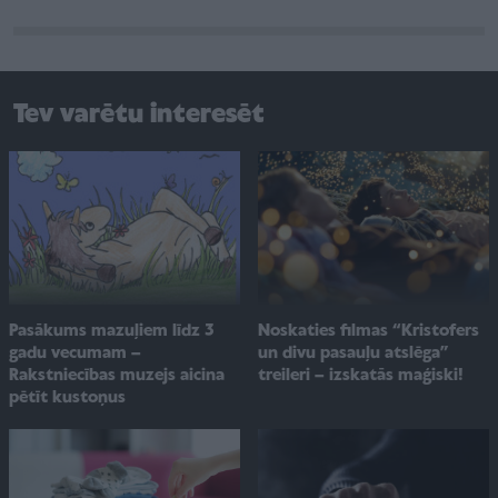
Tev varētu interesēt
Pasākums mazuļiem līdz 3
Noskaties filmas “Kristofers
gadu vecumam –
un divu pasauļu atslēga”
Rakstniecības muzejs aicina
treileri – izskatās maģiski!
pētīt kustoņus