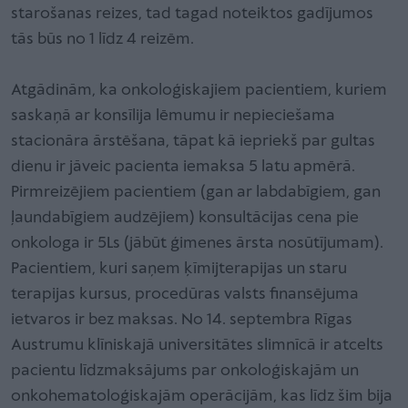
starošanas reizes, tad tagad noteiktos gadījumos
tās būs no 1 līdz 4 reizēm.
Atgādinām, ka onkoloģiskajiem pacientiem, kuriem
saskaņā ar konsīlija lēmumu ir nepieciešama
stacionāra ārstēšana, tāpat kā iepriekš par gultas
dienu ir jāveic pacienta iemaksa 5 latu apmērā.
Pirmreizējiem pacientiem (gan ar labdabīgiem, gan
ļaundabīgiem audzējiem) konsultācijas cena pie
onkologa ir 5Ls (jābūt ģimenes ārsta nosūtījumam).
Pacientiem, kuri saņem ķīmijterapijas un staru
terapijas kursus, procedūras valsts finansējuma
ietvaros ir bez maksas. No 14. septembra Rīgas
Austrumu klīniskajā universitātes slimnīcā ir atcelts
pacientu līdzmaksājums par onkoloģiskajām un
onkohematoloģiskajām operācijām, kas līdz šim bija