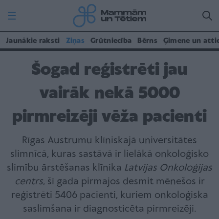
Jaunākie raksti
Ziņas
Grūtniecība
Bērns
Ģimene un atti
Šogad reģistrēti jau
vairāk nekā 5000
pirmreizēji vēža pacienti
Rīgas Austrumu klīniskajā universitātes
slimnīcā, kuras sastāvā ir lielākā onkoloģisko
slimību ārstēšanas klīnika
Latvijas Onkoloģijas
centrs
, šī gada pirmajos desmit mēnešos ir
reģistrēti 5406 pacienti, kuriem onkoloģiska
saslimšana ir diagnosticēta pirmreizēji.