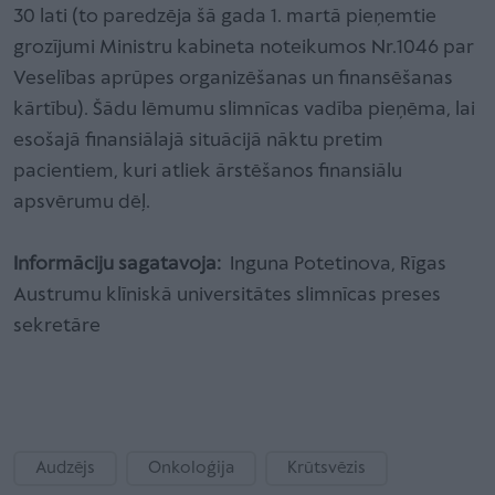
30 lati (to paredzēja šā gada 1. martā pieņemtie
grozījumi Ministru kabineta noteikumos Nr.1046 par
Veselības aprūpes organizēšanas un finansēšanas
kārtību). Šādu lēmumu slimnīcas vadība pieņēma, lai
esošajā finansiālajā situācijā nāktu pretim
pacientiem, kuri atliek ārstēšanos finansiālu
apsvērumu dēļ.
Informāciju sagatavoja:
Inguna Potetinova, Rīgas
Austrumu klīniskā universitātes slimnīcas preses
sekretāre
Audzējs
Onkoloģija
Krūtsvēzis