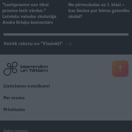
No pirmsskolas uz 1. klasi –
"Lasītprasme nav tikai
kas liecina par bērna gatavību
prasme lasīt vārdus."
skolai?
Latviešu valodas skolotāja
Andra Krieķa komentārs
Vairāk rakstu no "Viedokļi"
Lietošanas noteikumi
Par mums
Privātums
Seko mums: