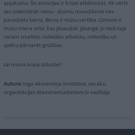
apjukumu. Šīs emocijas ir krīzei atbilstošas, tik vērts
sev piekodināt vienu - dusmu novadīšanai nav
paredzēts bērns. Bērns ir mūsu vērtība. Ģimene ir
mūsu miera osta, kas jāsaudzē, jāsargā, jo tieši tajā
varam smelties vislielāko atbalstu, mīlestību un
spēku pārvarēt grūtības.
Lai mums kopā izdodas!
Autore:
Inga Akmentiņa-Smildziņa, vecāku
organizācijas Mammamuntetiem.lv vadītāja