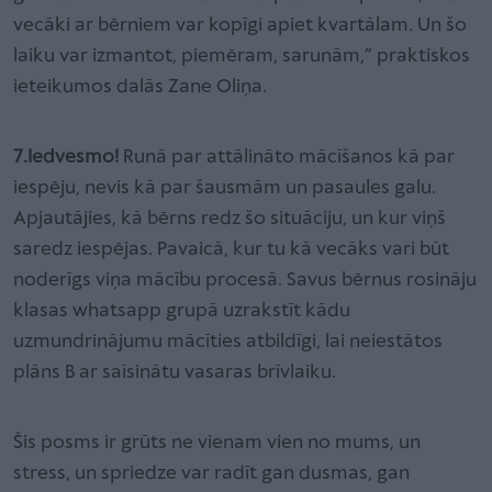
vecāki ar bērniem var kopīgi apiet kvartālam. Un šo
laiku var izmantot, piemēram, sarunām,” praktiskos
ieteikumos dalās Zane Oliņa.
7.Iedvesmo!
Runā par attālināto mācīšanos kā par
iespēju, nevis kā par šausmām un pasaules galu.
Apjautājies, kā bērns redz šo situāciju, un kur viņš
saredz iespējas. Pavaicā, kur tu kā vecāks vari būt
noderīgs viņa mācību procesā. Savus bērnus rosināju
klasas whatsapp grupā uzrakstīt kādu
uzmundrinājumu mācīties atbildīgi, lai neiestātos
plāns B ar saīsinātu vasaras brīvlaiku.
Šis posms ir grūts ne vienam vien no mums, un
stress, un spriedze var radīt gan dusmas, gan