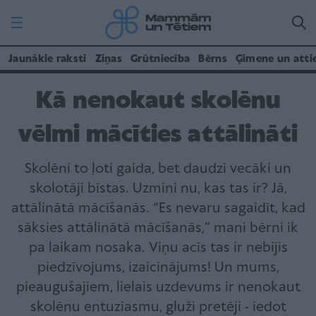
Jaunākie raksti
Ziņas
Grūtniecība
Bērns
Ģimene un atti
Kā nenokaut skolēnu
vēlmi mācīties attālināti
Skolēni to ļoti gaida, bet daudzi vecāki un
skolotāji bīstas. Uzmini nu, kas tas ir? Jā,
attālinātā mācīšanās. “Es nevaru sagaidīt, kad
sāksies attālinātā mācīšanās,” mani bērni ik
pa laikam nosaka. Viņu acīs tas ir nebijis
piedzīvojums, izaicinājums! Un mums,
pieaugušajiem, lielais uzdevums ir nenokaut
skolēnu entuziasmu, gluži pretēji - iedot