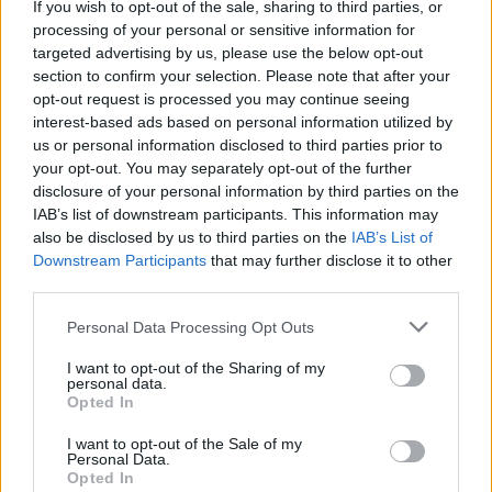
lielāka palīdzība būs nepieciešama pirmo klašu
If you wish to opt-out of the sale, sharing to third parties, or
processing of your personal or sensitive information for
skolēniem - jāpalīdz saprast uzdevumu, jāpalīdz
targeted advertising by us, please use the below opt-out
saprast, kāds ir uzdevuma sasniedzamais mērķis.
section to confirm your selection. Please note that after your
opt-out request is processed you may continue seeing
3.Nodrošini skolas režīmu.
Vecāki ir galvenie
interest-based ads based on personal information utilized by
atbildīgie par to, lai radītu sajūtu, ka dienai ir ritms.
us or personal information disclosed to third parties prior to
Un nav svarīgi, vai skolēns mācās pirmajā vai
your opt-out. You may separately opt-out of the further
disclosure of your personal information by third parties on the
piektajā klasē! Jādodas gulēt laicīgi, jāmostas laicīgi.
IAB’s list of downstream participants. This information may
Ir jāiztiek bez tekstiem - es to izpildīšu vēlāk, vakarā!
also be disclosed by us to third parties on the
IAB’s List of
“Liela daļa skolu turēsies pie ierastā stundu saraksta
Downstream Participants
that may further disclose it to other
third parties.
un ierastajiem stundu laikiem,”
Mammamuntetiem.lv informēja Zane Oliņa,
Personal Data Processing Opt Outs
pilnveidotā mācību satura un pieejas (Skola2030)
I want to opt-out of the Sharing of my
ieviešanas vadītāja.
personal data.
Opted In
4.Palīdzi iekārtot darba vietu.
Katram bērnam gan
I want to opt-out of the Sale of my
jau ir savs rakstāmgalds, tomēr ne viena vien ģimene
Personal Data.
šo krīzes laiku ir nolēmusi pavadīt laukos. Vai arī tur
Opted In