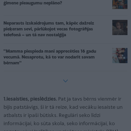
ģimene pieaugumu neplāno?
Neparasts izskaidrojums tam, kāpēc dažreiz
pieķeram sevi, pārlūkojot vecas fotogrāfijas
telefonā – un tā nav nostalģija
''Mamma piespieda mani apprecēties 16 gadu
vecumā. Nesaprotu, kā to var nodarīt savam
bērnam''
1.Iesaisties, pieslēdzies.
Pat ja tavs bērns vienmēr ir
bijis patstāvīgs, šī ir tā reize, kad vecāku iesaiste un
atbalsts ir īpaši būtisks. Regulāri seko līdzi
informācijai, ko sūta skola, seko informācijai, ko