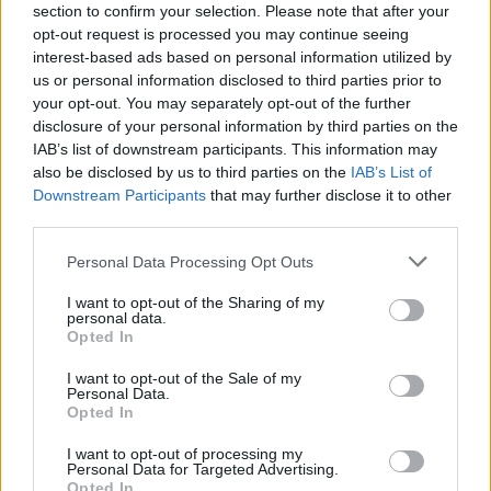
Ko noskaidro ārsts?
section to confirm your selection. Please note that after your
opt-out request is processed you may continue seeing
Protams, ne visas stipras un nepatīkamas
interest-based ads based on personal information utilized by
galvassāpes ir migrēna, tāpēc ārsta uzdevums ir
us or personal information disclosed to third parties prior to
sākumā noskaidrot, kāds ir pacienta veselības
your opt-out. You may separately opt-out of the further
disclosure of your personal information by third parties on the
stāvoklis. Arī paaugstināts asinsspiediens, hroniskas
IAB’s list of downstream participants. This information may
slimības, saspringti muguras un skausta muskuļi,
also be disclosed by us to third parties on the
IAB’s List of
neizārstēti iekaisumi var būt iemesls migrēnai. Ja šie
Downstream Participants
that may further disclose it to other
third parties.
iemesli tiek izslēgti vai novērsti, bet lēkmes turpinās,
nākamais speciālists, kas palīdzēs tikt galā ar
Personal Data Processing Opt Outs
galvassāpēm, ir neirologs, kas ar aktīvu pacienta
I want to opt-out of the Sharing of my
līdzdalību meklēs piemērotākās zāles un terapiju
personal data.
Opted In
stāvokļa atvieglošanai.
Nekavējoties jāmeklē ārsta palīdzība, ja galva sāk
I want to opt-out of the Sale of my
Personal Data.
sāpēt pēkšņi, ļoti stipri un savādāk nekā līdz šim. Par
Opted In
nopietnām, veselību apdraudošām briesmām var
I want to opt-out of processing my
signalizēt arī galvassāpes tikai no rīta vai naktī.
Personal Data for Targeted Advertising.
Opted In