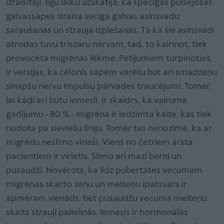
izraisītāji. Ilgu laiku uzskatīja, ka spēcīgās pulsējošās
galvassāpes izraisa secīga galvas asinsvadu
saraušanās un strauja izplešanās. Tā kā šie asinsvadi
atrodas tuvu trīszaru nervam, tad, to kairinot, tiek
provocēta migrēnas lēkme. Pētījumiem turpinoties,
ir versijas, ka cēlonis sāpēm varētu būt arī smadzeņu
sinapšu nervu impulsu pārvades traucējumi. Tomēr,
lai kādi arī būtu iemesli, ir skaidrs, ka vairumā
gadījumu - 80 % - migrēna ir iedzimta kaite, kas tiek
nodota pa sieviešu līniju. Tomēr tas nenozīmē, ka ar
migrēnu neslimo vīrieši. Viens no četriem ārsta
pacientiem ir vīrietis. Slimo arī mazi bērni un
pusaudži. Novērots, ka līdz pubertātes vecumam
migrēnas skarto zēnu un meiteņu īpatsvars ir
apmēram vienāds, bet pusaudžu vecumā meiteņu
skaits strauji palielinās. Iemesls ir hormonālās