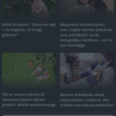
Velta Straume: “Esmu kā vējš
Neparasts izskaidrojums
– te negants, te maigi
tam, kāpēc dažreiz pieķeram
glāstošs”
sevi, pārlūkojot vecas
fotogrāfijas telefonā – un tā
nav nostalģija
Vai ar vasarā uzkrāto D
Bērnam brīvdienās akūti
vitamīnu kādam laikam
nepieciešams zobārsts. Kur
pietiks? Atbild endokrinoloģe
meklēt bezmaksas palīdzību?