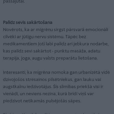
pašsajūtai.
Palīdz sevis sakārtošana
Novērots, ka ar migrēnu sirgst pārsvarā emocionāli
cilvēki ar jūtīgu nervu sistēmu. Tāpēc bez
medikamentiem ļoti labi palīdz arī jebkura nodarbe,
kas palīdz sevi sakārtot - punktu masāža, adatu
terapija, joga, augu valsts preparātu lietošana.
Interesanti, ka migrēna nomoka gan urbanizētā vidē
dzīvojošos stresainos pilsētniekus, gan lauku vai
augstkalnu iedzīvotājus. Šīs slimības priekšā visi ir
vienādi, un neviens nezina, kurā brīdī viņš var
piedzīvot netīkamās pulsējošās sāpes.