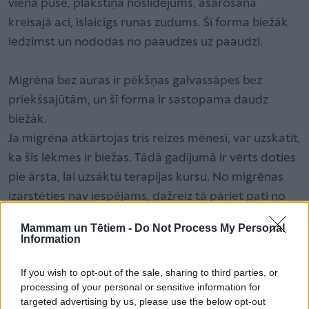
vienā pusē, plakstiņa noslīdējums, asarošana
kreisajā acī, īslaicīgs runas zudums. Šī forma biežāk
iedzimst un nododas no paaudzes uz paaudzi.
Migrēna bez auras ir pēkšņas galvassāpes bez
priekšsajūtām, un šī forma ir sastopama daudz
biežāk.
Ja migrēna atkārtojas trīs reizes mēnesī, var uzskatīt,
ka šīs lēkmes ir biežas. Tādā gadījumā ir vērts doties
pie ārsta, lai uzsāktu terapijas kursu. No migrēnas
izārstēties nav iespējams, dažreiz tā pāriet pati no
sevis, bet ar medikamentu palīdzību ir iespējams
Mammam un Tētiem -
Do Not Process My Personal
lēkmes kontrolēt un padarīt panesamākas un
Information
īsākas.
If you wish to opt-out of the sale, sharing to third parties, or
processing of your personal or sensitive information for
targeted advertising by us, please use the below opt-out