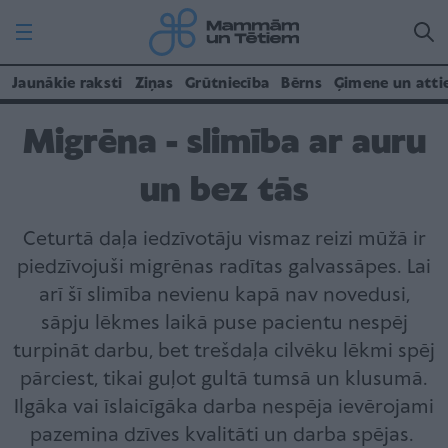
Jaunākie raksti
Ziņas
Grūtniecība
Bērns
Ģimene un atti
Migrēna - slimība ar auru
un bez tās
Ceturtā daļa iedzīvotāju vismaz reizi mūžā ir
piedzīvojuši migrēnas radītas galvassāpes. Lai
arī šī slimība nevienu kapā nav novedusi,
sāpju lēkmes laikā puse pacientu nespēj
turpināt darbu, bet trešdaļa cilvēku lēkmi spēj
pārciest, tikai guļot gultā tumsā un klusumā.
Ilgāka vai īslaicīgāka darba nespēja ievērojami
pazemina dzīves kvalitāti un darba spējas.