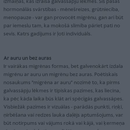
izmaiņas, kas izraisa galvassāpju lēkmes. Šīs pašas
hormonālās svārstības - mēnešreizes, grūtniecība,
menopauze - var gan provocēt migrēnu, gan arī būt
par iemeslu tam, ka mokošā slimība pāriet pati no
sevis. Katrs gadījums ir ļoti individuāls.
Ar auru un bez auras
Ir vairākas migrēnas formas, bet galvenokārt izdala
migrēnu ar auru un migrēnu bez auras. Poētiskais
nosaukums "migrēna ar auru" nozīmē to, ka pirms
galvassāpju lēkmes ir tipiskas pazīmes, kas liecina,
ka pēc kāda laika būs klāt arī spēcīgās galvassāpes.
Visbiežāk pazīmes ir vizuālas - parādās punkti, riņķi,
ņirbēšana vai redzes lauka daļējs aptumšojums, var
būt notirpums vai vājums rokā vai kājā, vai ķermeņa