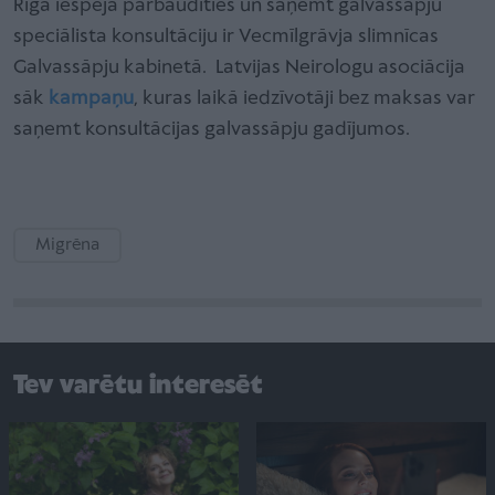
Rīgā iespēja pārbaudīties un saņemt galvassāpju
speciālista konsultāciju ir Vecmīlgrāvja slimnīcas
Galvassāpju kabinetā. Latvijas Neirologu asociācija
sāk
kampaņu
, kuras laikā iedzīvotāji bez maksas var
saņemt konsultācijas galvassāpju gadījumos.
Migrēna
Tev varētu interesēt