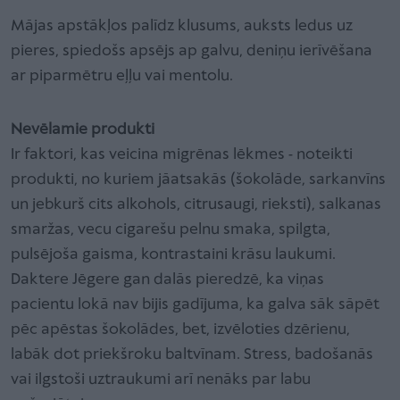
Mājas apstākļos palīdz klusums, auksts ledus uz
pieres, spiedošs apsējs ap galvu, deniņu ierīvēšana
ar piparmētru eļļu vai mentolu.
Nevēlamie produkti
Ir faktori, kas veicina migrēnas lēkmes - noteikti
produkti, no kuriem jāatsakās (šokolāde, sarkanvīns
un jebkurš cits alkohols, citrusaugi, rieksti), salkanas
smaržas, vecu cigarešu pelnu smaka, spilgta,
pulsējoša gaisma, kontrastaini krāsu laukumi.
Daktere Jēgere gan dalās pieredzē, ka viņas
pacientu lokā nav bijis gadījuma, ka galva sāk sāpēt
pēc apēstas šokolādes, bet, izvēloties dzērienu,
labāk dot priekšroku baltvīnam. Stress, badošanās
vai ilgstoši uztraukumi arī nenāks par labu