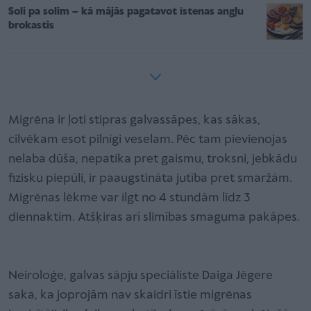
Soli pa solim – kā mājās pagatavot īstenas angļu
brokastis
Migrēna ir ļoti stipras galvassāpes, kas sākas,
cilvēkam esot pilnīgi veselam. Pēc tam pievienojas
nelaba dūša, nepatika pret gaismu, troksni, jebkādu
fizisku piepūli, ir paaugstināta jutība pret smaržām.
Migrēnas lēkme var ilgt no 4 stundām līdz 3
diennaktīm. Atšķiras arī slimības smaguma pakāpes.
Neiroloģe, galvas sāpju speciāliste Daiga Jēgere
saka, ka joprojām nav skaidri īstie migrēnas