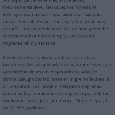
sāk sāpēt galva, ieņemt lielu (2 tabletes)
medikamenta devu, tad sāpes var novērst vai
ievērojami samazināt. Nepareizi ir dzert šīs zāles
mazās devās ik pēc pusstundas, tad migrēnu nevar
apturēt. Ja šis paņēmiens nelīdz, tad ārsts piemeklē
recepšu medikamentu terapiju, kas traucētu
migrēnas lēkmju attīstībai.
Reizēm cilvēkus mulsina tas, ka ārsts izraksta
pretdepresijas vai epilepsijas zāles, kaut ne viena, ne
otra slimība viņam nav diagnosticēta. Abas šo
slimību zāļu grupas labi ārstē arī migrēnas lēkmes. Ir
arī preparādi, kas lietojami tieši pirms migrēnas
sākšanās. Šos medikamentus migrēnas pacienti tur
somiņā un iedzer, jūtot, ka tuvojas lēkme. Preparāti
palīdz 85% gadījumu.