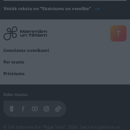
Vairāk rakstu no "Skaistums un veselība"
Lietošanas noteikumi
Par mums
Privātums
Seko mums:
© SIA Izdevniecība "Rīgas Viļņi", 2026. Satura kopēšana un