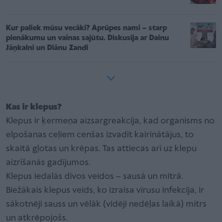
Kur paliek mūsu vecāki? Aprūpes nami – starp
pienākumu un vainas sajūtu. Diskusija ar Dainu
Jāņkalni un Diānu Zandi
Kas ir klepus?
Klepus ir ķermeņa aizsargreakcija, kad organisms no
elpošanas ceļiem cenšas izvadīt kairinātājus, to
skaitā gļotas un krēpas. Tas attiecas arī uz klepu
aizrīšanās gadījumos.
Klepus iedalās divos veidos – sausā un mitrā.
Biežākais klepus veids, ko izraisa vīrusu infekcija, ir
sākotnēji sauss un vēlāk (vidēji nedēļas laikā) mitrs
un atkrēpojošs.