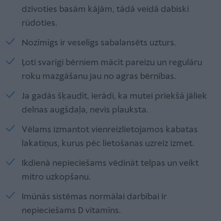
dzīvoties basām kājām, tādā veidā dabiski
rūdoties.
Nozīmīgs ir veselīgs sabalansēts uzturs.
Ļoti svarīgi bērniem mācīt pareizu un regulāru
roku mazgāšanu jau no agras bērnības.
Ja gadās šķaudīt, ierādi, ka mutei priekšā jāliek
delnas augšdaļa, nevis plauksta.
Vēlams izmantot vienreizlietojamos kabatas
lakatiņus, kurus pēc lietošanas uzreiz izmet.
Ikdienā nepieciešams vēdināt telpas un veikt
mitro uzkopšanu.
Imūnās sistēmas normālai darbībai ir
nepieciešams D vitamīns.