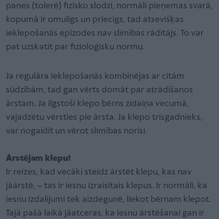
panes (tolerē) fizisko slodzi, normāli pieņemas svarā,
kopumā ir omulīgs un priecīgs, tad atsevišķas
ieklepošanās epizodes nav slimības rādītājs. To var
pat uzskatīt par fizioloģisku normu.
Ja regulāra ieklepošanās kombinējas ar citām
sūdzībām, tad gan vērts domāt par atrādīšanos
ārstam. Ja ilgstoši klepo bērns zīdaiņa vecumā,
vajadzētu vērsties pie ārsta. Ja klepo trīsgadnieks,
var nogaidīt un vērot slimības norisi.
Ārstējam klepu!
Ir reizes, kad vecāki steidz ārstēt klepu, kas nav
jāārstē, – tas ir iesnu izraisītais klepus. Ir normāli, ka
iesnu izdalījumi tek aizdegunē, liekot bērnam klepot.
Tajā pašā laikā jāatceras, ka iesnu ārstēšanai gan ir