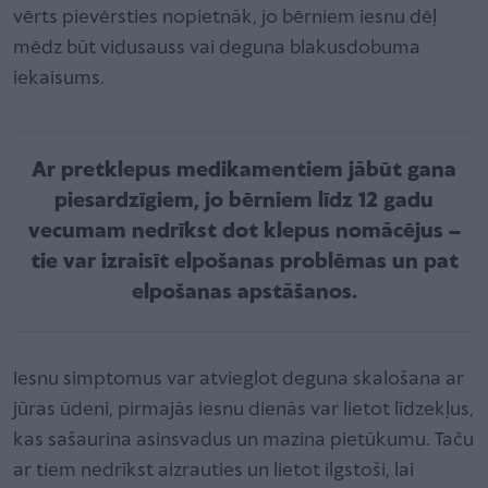
vērts pievērsties nopietnāk, jo bērniem iesnu dēļ
mēdz būt vidusauss vai deguna blakusdobuma
iekaisums.
Ar pretklepus medikamentiem jābūt gana
piesardzīgiem, jo bērniem līdz 12 gadu
vecumam nedrīkst dot klepus nomācējus –
tie var izraisīt elpošanas problēmas un pat
elpošanas apstāšanos.
Iesnu simptomus var atvieglot deguna skalošana ar
jūras ūdeni, pirmajās iesnu dienās var lietot līdzekļus,
kas sašaurina asinsvadus un mazina pietūkumu. Taču
ar tiem nedrīkst aizrauties un lietot ilgstoši, lai