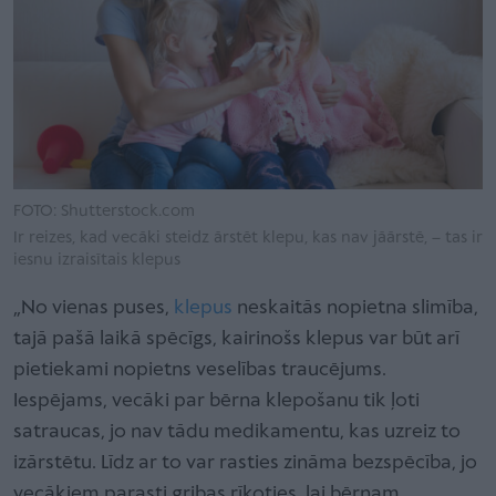
FOTO: Shutterstock.com
Ir reizes, kad vecāki steidz ārstēt klepu, kas nav jāārstē, – tas ir
iesnu izraisītais klepus
„No vienas puses,
klepus
neskaitās nopietna slimība,
tajā pašā laikā spēcīgs, kairinošs klepus var būt arī
pietiekami nopietns veselības traucējums.
Iespējams, vecāki par bērna klepošanu tik ļoti
satraucas, jo nav tādu medikamentu, kas uzreiz to
izārstētu. Līdz ar to var rasties zināma bezspēcība, jo
vecākiem parasti gribas rīkoties, lai bērnam