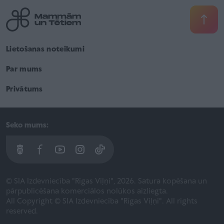
Lietošanas noteikumi
Par mums
Privātums
Seko mums:
© SIA Izdevniecība "Rīgas Viļņi", 2026. Satura kopēšana un
pārpublicēšana komerciālos nolūkos aizliegta.
All Copyright © SIA Izdevniecība "Rīgas Viļņi". All rights
reserved.