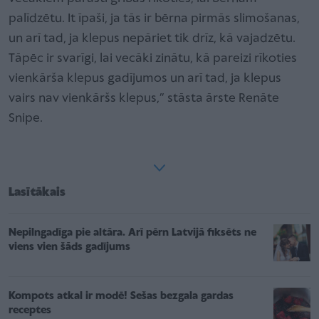
palīdzētu. It īpaši, ja tās ir bērna pirmās slimošanas,
un arī tad, ja klepus nepāriet tik drīz, kā vajadzētu.
Tāpēc ir svarīgi, lai vecāki zinātu, kā pareizi rīkoties
vienkārša klepus gadījumos un arī tad, ja klepus
vairs nav vienkāršs klepus,” stāsta ārste Renāte
Snipe.
Lasītākais
Nepilngadīga pie altāra. Arī pērn Latvijā fiksēts ne
viens vien šāds gadījums
Kompots atkal ir modē! Sešas bezgala gardas
receptes