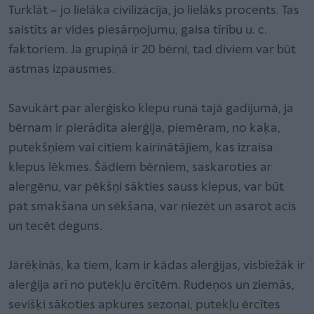
Turklāt – jo lielāka civilizācija, jo lielāks procents. Tas
saistīts ar vides piesārņojumu, gaisa tīrību u. c.
faktoriem. Ja grupiņā ir 20 bērni, tad diviem var būt
astmas izpausmes.
Savukārt par alerģisko klepu runā tajā gadījumā, ja
bērnam ir pierādīta alerģija, piemēram, no kaķa,
putekšņiem vai citiem kairinātājiem, kas izraisa
klepus lēkmes. Šādiem bērniem, saskaroties ar
alergēnu, var pēkšņi sākties sauss klepus, var būt
pat smakšana un sēkšana, var niezēt un asarot acis
un tecēt deguns.
Jārēķinās, ka tiem, kam ir kādas alerģijas, visbiežāk ir
alerģija arī no putekļu ērcītēm. Rudeņos un ziemās,
sevišķi sākoties apkures sezonai, putekļu ērcītes