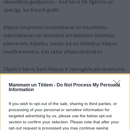
atsevišķos gadījumos – kad tas ir tik ilgstošs un
spēcīgs, ka traucē gulēt.
Klepus simptomu mazināšanai un imunitātes
stiprināšanai var izmantot arī dabiskos līdzekļus,
piemēram, ķiploku, medu, kā arī dabiskus klepus
medikamentus, kas satur efejas ekstraktu.
Tāpat ir bērni, kam klepus ir neirogēns jeb ieraduma.
Tas sācies ar vīrusa izraisītu klepu, taču, kad slimība
Mammam un Tētiem -
Do Not Process My Personal
beigusies, bērns turpina klepot, jo tas palicis kā
Information
ieradums. Šī problēma gan vairāk raksturīga skolas
vecuma bērniem, pusaudžiem.
If you wish to opt-out of the sale, sharing to third parties, or
processing of your personal or sensitive information for
targeted advertising by us, please use the below opt-out
Ir arī tādi bērni, kam gandrīz katra elpceļu slimība ir
section to confirm your selection. Please note that after your
jāārstē ar nopietniem medikamentiem, tomēr
opt-out request is processed you may continue seeing