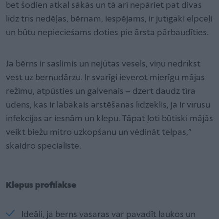
bet šodien atkal sākās un tā arī nepāriet pat divas
līdz trīs nedēļas, bērnam, iespējams, ir jutīgāki elpceļi
un būtu nepieciešams doties pie ārsta pārbaudīties.
Ja bērns ir saslimis un nejūtas vesels, viņu nedrīkst
vest uz bērnudārzu. Ir svarīgi ievērot mierīgu mājas
režīmu, atpūsties un galvenais – dzert daudz tīra
ūdens, kas ir labākais ārstēšanās līdzeklis, ja ir vīrusu
infekcijas ar iesnām un klepu. Tāpat ļoti būtiski mājās
veikt biežu mitro uzkopšanu un vēdināt telpas,”
skaidro speciāliste.
Klepus profilakse
Ideāli, ja bērns vasaras var pavadīt laukos un