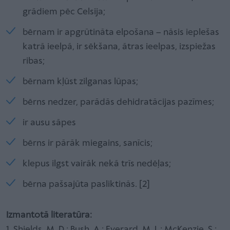
grādiem pēc Celsija;
bērnam ir apgrūtināta elpošana – nāsis ieplešas
katrā ieelpā, ir sēkšana, ātras ieelpas, izspiežas
ribas;
bērnam kļūst zilganas lūpas;
bērns nedzer, parādās dehidratācijas pazīmes;
ir ausu sāpes
bērns ir pārāk miegains, sanīcis;
klepus ilgst vairāk nekā trīs nedēļas;
bērna pašsajūta pasliktinās. [2]
Izmantotā literatūra:
1. Shields, M. D.; Bush, A.; Everard, M. L.; McKenzie, S.;