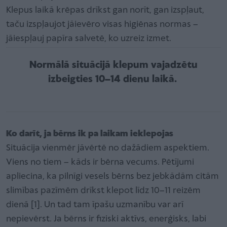
Klepus laikā krēpas drīkst gan norīt, gan izspļaut,
taču izspļaujot jāievēro visas higiēnas normas –
jāiespļauj papīra salvetē, ko uzreiz izmet.
Normālā situācijā klepum vajadzētu
izbeigties 10–14 dienu laikā.
Ko darīt, ja bērns ik pa laikam ieklepojas
Situācija vienmēr jāvērtē no dažādiem aspektiem.
Viens no tiem – kāds ir bērna vecums. Pētījumi
apliecina, ka pilnīgi vesels bērns bez jebkādām citām
slimības pazīmēm drīkst klepot līdz 10–11 reizēm
dienā [1]. Un tad tam īpašu uzmanību var arī
nepievērst. Ja bērns ir fiziski aktīvs, enerģisks, labi