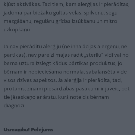
kļūst aktīvākas. Tad tiem, kam alerģijas ir pierādītas,
jādomā par biežāku gultas veļas, spilvenu, segu
mazgāšanu, regulāru grīdas izsūkšanu un mitro
uzkopšanu.
Ja nav pierādītu alerģiju (ne inhalācijas alergēnu, ne
pārtikas), nav pareizi mājās radīt „sterilu” vidi vai no
bērna uztura izslēgt kādus pārtikas produktus, jo
bērnam ir nepieciešama normāla, sabalansēta vide
visos dzīves aspektos. Ja alerģija ir pierādīta, tad,
protams, zināmi piesardzības pasākumi ir jāveic, bet
tie jāsaskaņo ar ārstu, kurš noteicis bērnam
diagnozi.
Uzmanību! Pelējums