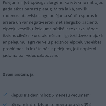
Pelējums ir ļoti spēcīgs alergēns, kā ietekme mitrajos
gadalaikos parasti pieaug. Mitrā laikā, sevišķi
rudeņos, atsevišķu sugu pelējuma sēnīšu sporas ir
arī ārā un var negatīvi ietekmēt alerģisko pacientu
elpceļu veselību. Pelējums būtībā ir toksisks, tāpēc
ikviens cilvēks, kurš, piemēram, ilgstoši dzīvo mājoklī
ar pelējumu, agri vai vēlu piedzīvos elpceļu veselības
problēmas. Ja iekštelpās ir pelējums, ļoti nopietni
jādomā par vides uzlabošanu.
Zvani ārstam, ja:
klepus ir zīdainim līdz 3 mēnešu vecumam;
bērnam ir drudzis un temperatūra virs 39,5