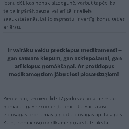
iesnu dēļ, kas nonāk aizdegunē, varbūt tāpēc, ka
telpa ir pārāk sausa, vai arī tā ir neliela
saaukstēšanās. Lai šo saprastu, ir vērtīgi konsultēties
ar ārstu.
Ir vairāku veidu pretklepus medikamenti –
gan sausam klepum, gan atklepošanai, gan
arī klepus nomākšanai. Ar pretklepus
medikamentiem jābūt ļoti piesardzīgiem!
Piemēram, bērniem līdz 12 gadu vecumam klepus
nomācēji nav rekomendējami – tie var izraisīt
elpošanas problēmas un pat elpošanas apstāšanos.
Klepu nomācošu medikamentu ārsts izraksta