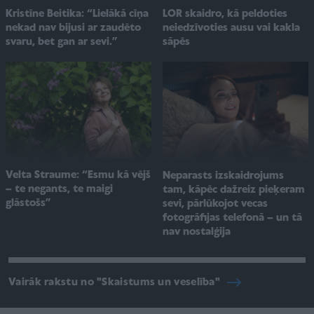
Kristīne Beitika: “Lielākā cīņa
LOR skaidro, kā peldoties
nekad nav bijusi ar zaudēto
neiedzīvoties ausu vai kakla
svaru, bet gan ar sevi.”
sāpēs
Velta Straume: “Esmu kā vējš
Neparasts izskaidrojums
– te negants, te maigi
tam, kāpēc dažreiz pieķeram
glāstošs”
sevi, pārlūkojot vecas
fotogrāfijas telefonā – un tā
nav nostalģija
Vairāk rakstu no "Skaistums un veselība"