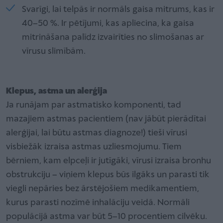
Svarīgi, lai telpās ir normāls gaisa mitrums, kas ir
40–50 %. Ir pētījumi, kas apliecina, ka gaisa
mitrināšana palīdz izvairīties no slimošanas ar
vīrusu slimībām.
Klepus, astma un alerģija
Ja runājam par astmatisko komponenti, tad
mazajiem astmas pacientiem (nav jābūt pierādītai
alerģijai, lai būtu astmas diagnoze!) tieši vīrusi
visbiežāk izraisa astmas uzliesmojumu. Tiem
bērniem, kam elpceļi ir jutīgāki, vīrusi izraisa bronhu
obstrukciju – viņiem klepus būs ilgāks un parasti tik
viegli nepāries bez ārstējošiem medikamentiem,
kurus parasti nozīmē inhalāciju veidā. Normāli
populācijā astma var būt 5–10 procentiem cilvēku.