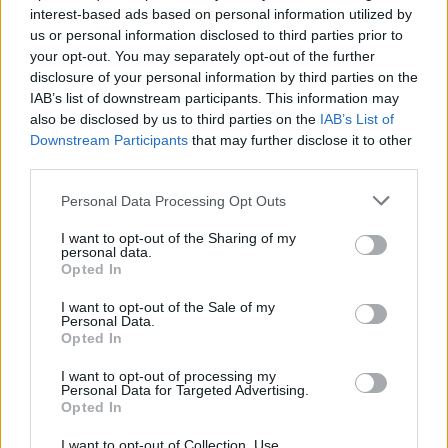
interest-based ads based on personal information utilized by
jāatceras, ka antibiotikas ir pēdējais līdzeklis, ko
us or personal information disclosed to third parties prior to
izmantot, un lēmums par to ir nopietni jāapsver
your opt-out. You may separately opt-out of the further
kopā ar ārstu.
disclosure of your personal information by third parties on the
IAB’s list of downstream participants. This information may
also be disclosed by us to third parties on the
IAB’s List of
Atkal slims!
Downstream Participants
that may further disclose it to other
Interesanti, ka visā pasaulē bērnu saslimšana ar
third parties.
vīrusu slimībām strauji palielinās ikreiz, kad viņi
Personal Data Processing Opt Outs
atgriežas skolā vai bērnudārzā pēc ilgāka brīvlaika.
Atgriešanās mācību vidē bērniem ir ne tikai prieks,
I want to opt-out of the Sharing of my
personal data.
bet arī stress, kas arī ietekmē imunitāti. Turklāt
Opted In
skolas laiks nereti sakrīt ar gaisa temperatūras
I want to opt-out of the Sale of my
pazemināšanos un laikapstākļu pasliktināšos, kas
Personal Data.
Opted In
veicina vīrusu izplatību.
I want to opt-out of processing my
Personal Data for Targeted Advertising.
Jo mazāks bērnudārznieks, jo biežāk slimos,
Opted In
tostarp saķers klepu. Labā ziņa, ka normālā
I want to opt-out of Collection, Use,