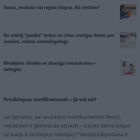
Sauss, mokošs vai rejošs klepus. Kā cīnīties?
Ko atklāj "puņķa" krāsa un citas svarīgas lietas par
iesnām, stāsta otolaringologs
Biedējoša slimība ar skanīgu nosaukumu –
laringīts
Pretklepus medikamenti – jā vai nē?
Lai izprastu, vai un kādus medikamentus lietot,
vecākiem ir jāiemācās atpazīt – kāpēc bērns klepo
un kāds ir šā klepus raksturs? Varbūt klepošana ir