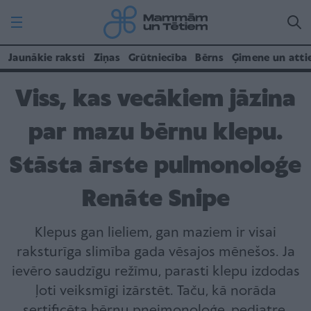
Jaunākie raksti
Ziņas
Grūtniecība
Bērns
Ģimene un atti
Viss, kas vecākiem jāzina
par mazu bērnu klepu.
Stāsta ārste pulmonoloģe
Renāte Snipe
Klepus gan lieliem, gan maziem ir visai
raksturīga slimība gada vēsajos mēnešos. Ja
ievēro saudzīgu režīmu, parasti klepu izdodas
ļoti veiksmīgi izārstēt. Taču, kā norāda
sertificēta bērnu pneimonoloģe, pediatre,