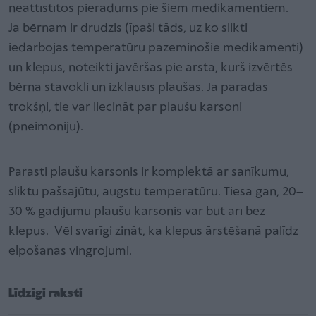
neattīstītos pieradums pie šiem medikamentiem.
Ja bērnam ir drudzis (īpaši tāds, uz ko slikti
iedarbojas temperatūru pazeminošie medikamenti)
un klepus, noteikti jāvēršas pie ārsta, kurš izvērtēs
bērna stāvokli un izklausīs plaušas. Ja parādās
trokšņi, tie var liecināt par plaušu karsoni
(pneimoniju).
Parasti plaušu karsonis ir komplektā ar sanīkumu,
sliktu pašsajūtu, augstu temperatūru. Tiesa gan, 20–
30 % gadījumu plaušu karsonis var būt arī bez
klepus. Vēl svarīgi zināt, ka klepus ārstēšanā palīdz
elpošanas vingrojumi.
Līdzīgi raksti