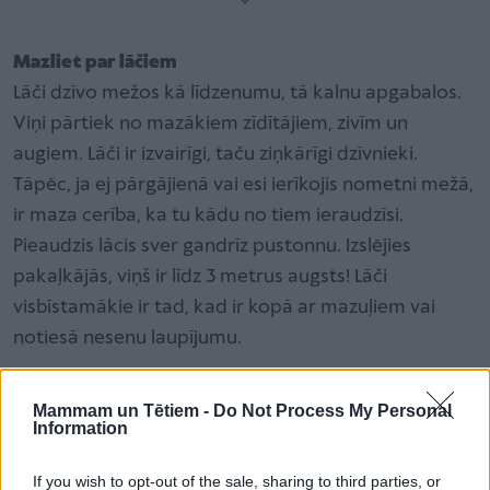
Mazliet par lāčiem
Lāči dzīvo mežos kā līdzenumu, tā kalnu apgabalos.
Viņi pārtiek no mazākiem zīdītājiem, zivīm un
augiem. Lāči ir izvairīgi, taču ziņkārīgi dzīvnieki.
Tāpēc, ja ej pārgājienā vai esi ierīkojis nometni mežā,
ir maza cerība, ka tu kādu no tiem ieraudzīsi.
Pieaudzis lācis sver gandrīz pustonnu. Izslējies
pakaļkājās, viņš ir līdz 3 metrus augsts! Lāči
visbīstamākie ir tad, kad ir kopā ar mazuļiem vai
notiesā nesenu laupījumu.
Ja tu sastop lāci
Mammam un Tētiem -
Do Not Process My Personal
Information
Izvairies no acu kontakta – neskaties acīs. Stāvi
nekustīgi, esi kluss, un tad lēni jo lēni virzies
If you wish to opt-out of the sale, sharing to third parties, or