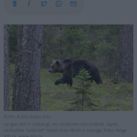
FOTO: Publicitātes foto
Lai gan lāči ir ziņkārīgi, no cilvēkiem viņi izvairās, tāpēc
varbūtība "uzskriet" mežā virsū lācim ir niecīga. Foto: Velga
Vītola, www.gnp.lv