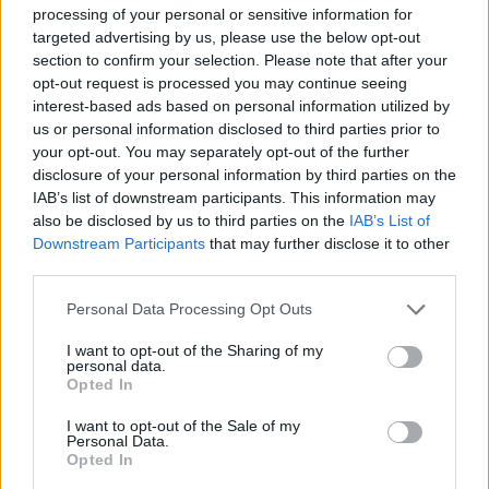
atpakaļ. Visticamāk, ka lācis dosies prom.
processing of your personal or sensitive information for
targeted advertising by us, please use the below opt-out
Nekad nekliedz un neskrien prom. Lāči skrien
section to confirm your selection. Please note that after your
daudz ātrāk par tevi.
opt-out request is processed you may continue seeing
interest-based ads based on personal information utilized by
Nekad necenties nofotografēt lāci.
us or personal information disclosed to third parties prior to
your opt-out. You may separately opt-out of the further
Ja atrodies automobilī, paliec, kur esi. Nekāp
disclosure of your personal information by third parties on the
laukā un never vaļā arī logus.
IAB’s list of downstream participants. This information may
also be disclosed by us to third parties on the
IAB’s List of
Nekad netuvojies lāča mazuļiem. Viņu māte
Downstream Participants
that may further disclose it to other
third parties.
noteikti ir atrodas turpat blakus un metīsies
aizstāvēt savus mazuļus.
Personal Data Processing Opt Outs
Dažkārt lācis uzbrūk, taču viņu var apmānīt. Ja
I want to opt-out of the Sharing of my
personal data.
vien spēj, stāvi un nemūc prom.
Opted In
Nerāpies kokā. Lāči ir ļoti prasmīgi kokos kāpēji
I want to opt-out of the Sale of my
Personal Data.
un var doties tev pakaļ.
Opted In