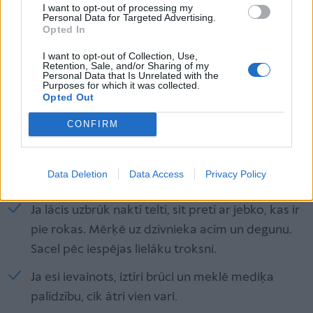
I want to opt-out of processing my
Ja tev uzbrūk lācis
Personal Data for Targeted Advertising.
Opted In
Nokrīti uz zemes un saritinies kamolā, apņem ar
I want to opt-out of Collection, Use,
rokām kaklu aizmugurē. Ja tev plecos ir
Retention, Sale, and/or Sharing of my
Personal Data that Is Unrelated with the
mugursoma, atstāj to mugurā. Tā mazinās lāča
Purposes for which it was collected.
sitienu spēku.
Opted Out
Izliecies par mirušu, cik ilgi vien spēj. Iespējams,
CONFIRM
lācis tevi pametīs. Kad viņš ir aizgājis, mirklīti
nogaidi un tad lēnām ej prom,uzmanīgi vērojot,
Data Deletion
Data Access
Privacy Policy
vai neparādās vēl kāds lācis.
Ja lācis uzbrūk naktī teltī, sit pretī ar jebko, kas ir
pie rokas. Mērķē uz dzīvnieka acīm un degunu.
Sacel pēc iespējas lielāku troksni.
Ja esi ievainots, iztīri brūci un meklē mediķa
palīdzību, cik ātri vien vari.