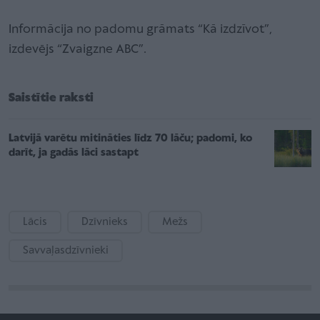
Informācija no padomu grāmats “Kā izdzīvot”,
izdevējs “Zvaigzne ABC”.
Saistītie raksti
Latvijā varētu mitināties līdz 70 lāču; padomi, ko
darīt, ja gadās lāci sastapt
Lācis
Dzīvnieks
Mežs
Savvaļasdzīvnieki