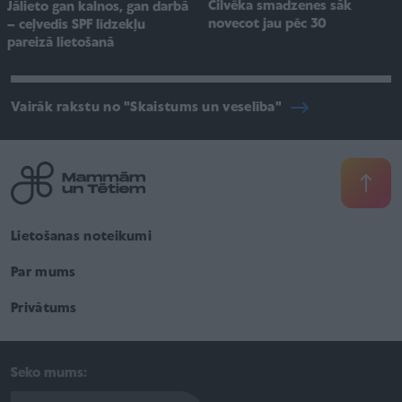
Cilvēka smadzenes sāk
Jālieto gan kalnos, gan darbā
novecot jau pēc 30
– ceļvedis SPF līdzekļu
pareizā lietošanā
Vairāk rakstu no "Skaistums un veselība"
Lietošanas noteikumi
Par mums
Privātums
Seko mums: