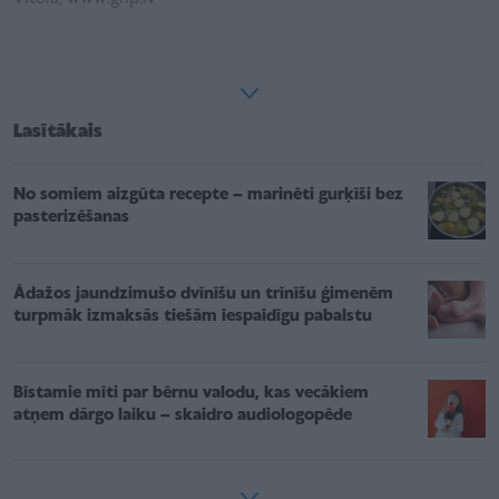
Lasītākais
No somiem aizgūta recepte – marinēti gurķīši bez
pasterizēšanas
Ādažos jaundzimušo dvīnīšu un trīnīšu ģimenēm
turpmāk izmaksās tiešām iespaidīgu pabalstu
Bīstamie mīti par bērnu valodu, kas vecākiem
atņem dārgo laiku – skaidro audiologopēde