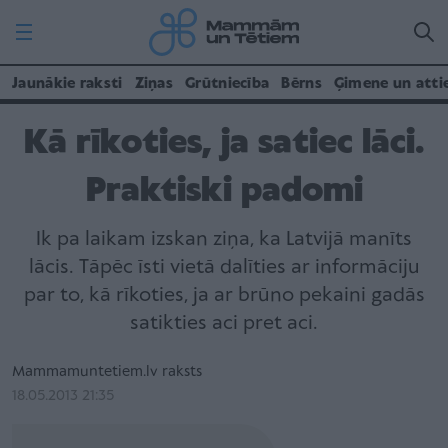
Jaunākie raksti
Ziņas
Grūtniecība
Bērns
Ģimene un atti
Kā rīkoties, ja satiec lāci.
Praktiski padomi
Ik pa laikam izskan ziņa, ka Latvijā manīts
lācis. Tāpēc īsti vietā dalīties ar informāciju
par to, kā rīkoties, ja ar brūno pekaini gadās
satikties aci pret aci.
Mammamuntetiem.lv raksts
18.05.2013 21:35