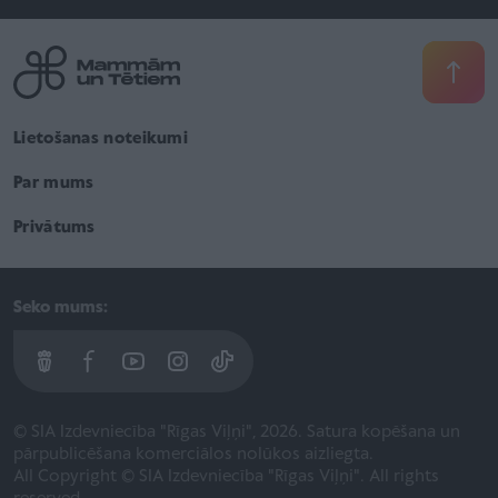
Lietošanas noteikumi
Par mums
Privātums
Seko mums:
© SIA Izdevniecība "Rīgas Viļņi", 2026. Satura kopēšana un
pārpublicēšana komerciālos nolūkos aizliegta.
All Copyright © SIA Izdevniecība "Rīgas Viļņi". All rights