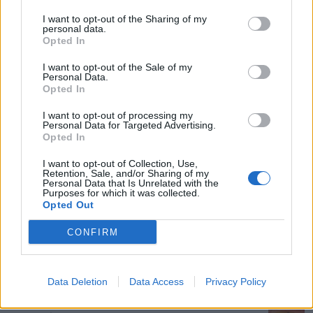
I want to opt-out of the Sharing of my
Nedaudz padzisušajai mannas masai pievieno
personal data.
olu dzeltenumus un rūpīgi iemaisa.
Opted In
I want to opt-out of the Sale of my
Pēc tam ļoti uzmanīgi iecilā saputotos olu
Personal Data.
baltumus.
Opted In
Masu nevajag pārmaisīt – jo gaisīgāka tā paliks,
I want to opt-out of processing my
Personal Data for Targeted Advertising.
jo gardāks būs buberts.
Opted In
Katlu vēl uz pāris minūtēm liek uz pavisam
I want to opt-out of Collection, Use,
Retention, Sale, and/or Sharing of my
mazas uguns, masu viegli apmaisot.
Personal Data that Is Unrelated with the
Purposes for which it was collected.
Opted Out
Svarīgi bubertu nepārvārīt, lai tas nezaudētu
savu gaisīgumu.
CONFIRM
Saistītie raksti
Data Deletion
Data Access
Privacy Policy