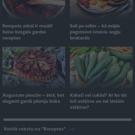
Soli pa solim – kā mājās
Kompots atkal ir modē!
pagatavot īstenas angļu
Sešas bezgala gardas
brokastis
receptes
Augustam piestāv – ātrā, bet
Kabači vai cukini? Ar ko tie
eleganti gardā plūmju kūka
īsti atšķiras un vai tiešām
atšķiras?
Vairāk rakstu no "Receptes"