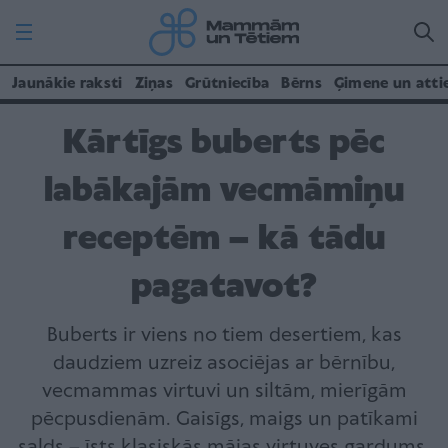
Jaunākie raksti
Ziņas
Grūtniecība
Bērns
Ģimene un atti
Kārtīgs buberts pēc
labākajām vecmāmiņu
receptēm – kā tādu
pagatavot?
Buberts ir viens no tiem desertiem, kas
daudziem uzreiz asociējas ar bērnību,
vecmammas virtuvi un siltām, mierīgām
pēcpusdienām. Gaisīgs, maigs un patīkami
salds – īsts klasiskās mājas virtuves gardums.