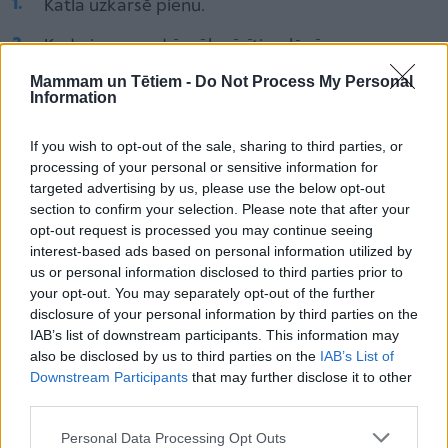
Katlā uzkarsē pienu.
Kad piens gandrīz sāk vārīties, lēnām,
nepārtraukti maisot, pieber mannas putraimus.
Mammam un Tētiem -
Do Not Process My Personal
Information
Vāra uz nelielas uguns aptuveni 5–7 minūtes, līdz
masa sabiezē.
If you wish to opt-out of the sale, sharing to third parties, or
processing of your personal or sensitive information for
Pievieno vaniļas cukuru un šķipsniņu sāls.
targeted advertising by us, please use the below opt-out
section to confirm your selection. Please note that after your
Tad putru noņem no uguns un ļauj nedaudz
opt-out request is processed you may continue seeing
atdzist.
interest-based ads based on personal information utilized by
us or personal information disclosed to third parties prior to
Olu baltumus atdala no dzeltenumiem.
your opt-out. You may separately opt-out of the further
disclosure of your personal information by third parties on the
Dzeltenumus saputo ar cukuru.
IAB’s list of downstream participants. This information may
also be disclosed by us to third parties on the
IAB’s List of
Baltumus saputo stingrās putās.
Downstream Participants
that may further disclose it to other
third parties.
Tieši labi saputoti baltumi ir viens no
svarīgākajiem īsta buberta noslēpumiem.
Personal Data Processing Opt Outs