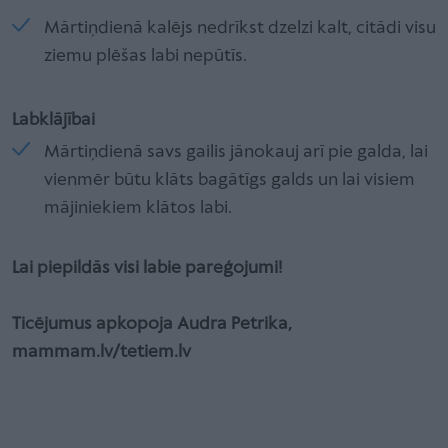
Mārtiņdienā kalējs nedrīkst dzelzi kalt, citādi visu
ziemu plēšas labi nepūtīs.
Labklājībai
Mārtiņdienā savs gailis jānokauj arī pie galda, lai
vienmēr būtu klāts bagātīgs galds un lai visiem
mājiniekiem klātos labi.
Lai piepildās visi labie pareģojumi!
Ticējumus apkopoja Audra Petrika,
mammam.lv/tetiem.lv