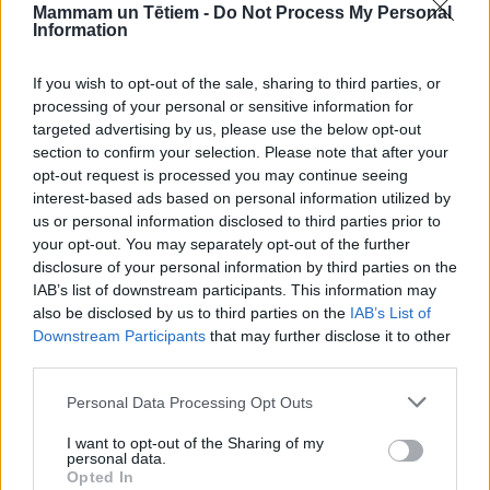
Ja Mārtiņdienā zosis staigā pa dubļiem, tad
Mammam un Tētiem -
Do Not Process My Personal
Information
Lieldienās tās ies pa ledu.
Ja ap Mārtiņiem kokos un krūmos redzamas
If you wish to opt-out of the sale, sharing to third parties, or
processing of your personal or sensitive information for
zaļas lapas, tad nākamā gadā ap Vasarsvētkiem
targeted advertising by us, please use the below opt-out
būs maz zaļu lapu.
section to confirm your selection. Please note that after your
opt-out request is processed you may continue seeing
Ja Mārtiņos salst – Katrīnas un Andreji būs slapji,
interest-based ads based on personal information utilized by
tajos līs.
us or personal information disclosed to third parties prior to
your opt-out. You may separately opt-out of the further
Ja nedēļā ap Mārtiņiem ir atkušņi – visa ziema
disclosure of your personal information by third parties on the
būs ar atkušņiem.
IAB’s list of downstream participants. This information may
also be disclosed by us to third parties on the
IAB’s List of
Ja Mārtiņi ir skaidri – ziemā būs sali, bet kopumā
Downstream Participants
that may further disclose it to other
third parties.
sagaidāms labs gads.
Personal Data Processing Opt Outs
Ja ap Mārtiņiem ir skaidras mēness naktis – būs
skaidrs siena laiks.
I want to opt-out of the Sharing of my
personal data.
Opted In