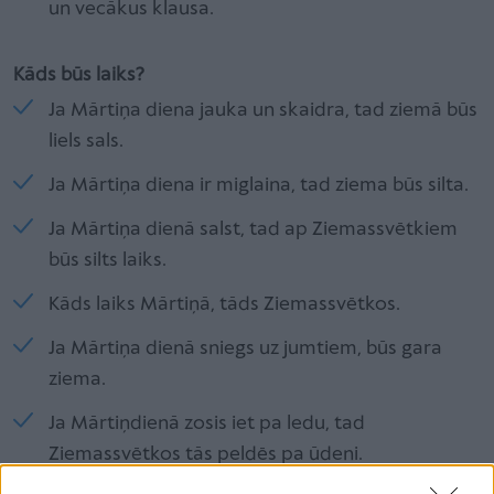
un vecākus klausa.
Kāds būs laiks?
Ja Mārtiņa diena jauka un skaidra, tad ziemā būs
liels sals.
Ja Mārtiņa diena ir miglaina, tad ziema būs silta.
Ja Mārtiņa dienā salst, tad ap Ziemassvētkiem
būs silts laiks.
Kāds laiks Mārtiņā, tāds Ziemassvētkos.
Ja Mārtiņa dienā sniegs uz jumtiem, būs gara
ziema.
Ja Mārtiņdienā zosis iet pa ledu, tad
Ziemassvētkos tās peldēs pa ūdeni.