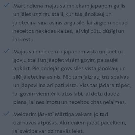
Mārtiņdienā mājas saimniekam jāpaņem gailis
un jāiet uz zirgu stalli, kur tas jānokauj un
jāietecina viņa asinis zirga silē, lai zirgiem nekad
neceltos nekādas kaites, lai viņi būtu dūšīgi un
labi ēstu.
Mājas saimniecēm ir jāpaņem vista un jāiet uz
govju stalli un jāapiet visām govīm pa saulei
apkārt. Pie pēdējās govs siles vista jānokauj un
silē jāietecina asinis. Pēc tam jāizrauj trīs spalvas
un jāapsvilina arī pati vista. Viss tas jādara tāpēc,
lai govīm vienmēr klātos labi, lai dotu daudz
piena, lai neslimotu un neceltos citas nelaimes.
Melderim jāsvētī Mārtiņa vakars, jo tad
dzirnavas atpūšas. Akmeņiem jābūt paceltiem,
lai svētība var dzirnavās ieiet.