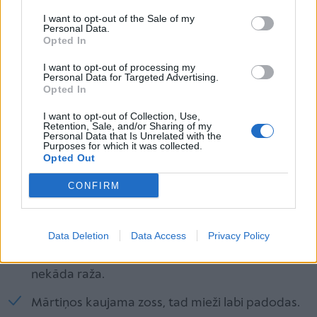
Zemniekiem, lopkopjiem un citiem amatniekiem
I want to opt-out of the Sale of my
Personal Data.
Ja Mārtiņa diena iekrīt vecā mēnesī, tad lopu
Opted In
barība nav sātīga un lopi to daudz ēd.
I want to opt-out of processing my
Personal Data for Targeted Advertising.
No Mārtiņiem līdz Ziemassvētkiem jāstāsta
Opted In
pasakas un jāmin mīklas — tad labi barojas
I want to opt-out of Collection, Use,
cūkas.
Retention, Sale, and/or Sharing of my
Personal Data that Is Unrelated with the
Purposes for which it was collected.
Pēc Mārtiņdienas nejāj pieguļā un lopus nelaiž
Opted Out
ganos, jo tad zirgus un govis plēš vilki, kam šai
CONFIRM
laikā atļauts darīt, ko grib.
Līdz Mārtiņiem jāapar zeme, jo pēc Mārtiņdienas
tā dodas atpūtā. Ja pēc Mārtiņdienas zemi arot
Data Deletion
Data Access
Privacy Policy
vēl traucē, tad nākamā gadā nav gaidāma
nekāda raža.
Mārtiņos kaujama zoss, tad mieži labi padodas.