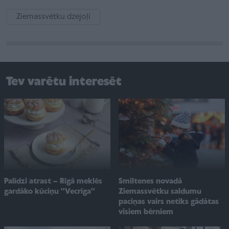
Ziemassvētku dzejoļi
Tev varētu interesēt
Smiltenes novadā
Palīdzi atrast – Rīgā meklēs
Ziemassvētku saldumu
gardāko kūciņu ''Vecrīga''
paciņas vairs netiks gādātas
visiem bērniem