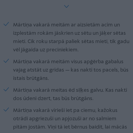
Mārtiņa vakarā meitām ar aizsietām acīm un
izplestām rokām jāskrien uz sētu un jāķer sētas
mieti. Cik roku starpā paliek sētas mieti, tik gadu
vēl jāgaida uz preciniekiem.
Mārtiņa vakarā meitām visus apģērba gabalus
vajag atstāt uz grīdas — kas naktī tos pacels, būs
īstais brūtgāns.
Mārtiņa vakarā meitas ēd siļķes galvu. Kas naktī
dos ūdeni dzert, tas būs brūtgāns.
Mārtiņa vakarā vīrieši iet pa ciemu, kažokus
otrādi apgriezuši un apjozuši ar no salmiem
pītām jostām. Viņi tā iet bērnus baidīt, lai mācās